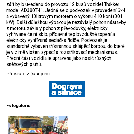
září bylo uvedeno do provozu 12 kusů vozidel Trakker
model AD380T41. Jedná se o podvozek v provedení 6x4
a vybavený 13litrovým motorem o výkonu 410 koní (301
kW). Další důležitou výbavou je nezávislý pohon nástavby
z motoru, závislý pohon z převodovky, elektricky
vyhřívané čelní sklo, přídavné teplovzdušné topení a
elektricky vyhřívaná sedačka řidiče. Podvozek je
standardně vybaven třístrannou sklápěcí korbou, do které
je v zimě vložen sypací a rozstřikovací mechanismus.
Přední část vozidla je upravena jako nosič různých
sněhových pluhů.
Převzato z časopisu
Fotogalerie