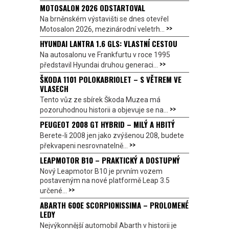
MOTOSALON 2026 ODSTARTOVAL
Na brněnském výstavišti se dnes otevřel
>>
Motosalon 2026, mezinárodní veletrh...
HYUNDAI LANTRA 1.6 GLS: VLASTNÍ CESTOU
Na autosalonu ve Frankfurtu v roce 1995
>>
představil Hyundai druhou generaci...
ŠKODA 1101 POLOKABRIOLET – S VĚTREM VE
VLASECH
Tento vůz ze sbírek Škoda Muzea má
>>
pozoruhodnou historii a objevuje se na...
PEUGEOT 2008 GT HYBRID – MILÝ A HBITÝ
Berete-li 2008 jen jako zvýšenou 208, budete
>>
překvapeni nesrovnatelně...
LEAPMOTOR B10 – PRAKTICKÝ A DOSTUPNÝ
Nový Leapmotor B10 je prvním vozem
postaveným na nové platformě Leap 3.5
>>
určené...
ABARTH 600E SCORPIONISSIMA – PROLOMENÉ
LEDY
Nejvýkonnější automobil Abarth v historii je