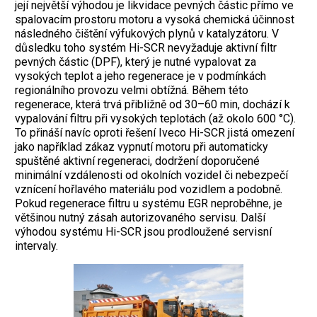
její největší výhodou je likvidace pevných částic přímo ve
spalovacím prostoru motoru a vysoká chemická účinnost
následného čištění výfukových plynů v katalyzátoru. V
důsledku toho systém Hi-SCR nevyžaduje aktivní filtr
pevných částic (DPF), který je nutné vypalovat za
vysokých teplot a jeho regenerace je v podmínkách
regionálního provozu velmi obtížná. Během této
regenerace, která trvá přibližně od 30–60 min, dochází k
vypalování filtru při vysokých teplotách (až okolo 600 °C).
To přináší navíc oproti řešení Iveco Hi-SCR jistá omezení
jako například zákaz vypnutí motoru při automaticky
spuštěné aktivní regeneraci, dodržení doporučené
minimální vzdálenosti od okolních vozidel či nebezpečí
vznícení hořlavého materiálu pod vozidlem a podobně.
Pokud regenerace filtru u systému EGR neproběhne, je
většinou nutný zásah autorizovaného servisu. Další
výhodou systému Hi-SCR jsou prodloužené servisní
intervaly.