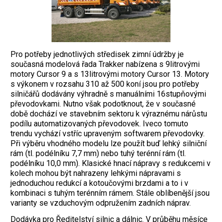
Pro potřeby jednotlivých středisek zimní údržby je
současná modelová řada Trakker nabízena s 9litrovými
motory Cursor 9 a s 13litrovými motory Cursor 13. Motory
s výkonem v rozsahu 310 až 500 koní jsou pro potřeby
silničářů dodávány výhradně s manuálními 16stupňovými
převodovkami. Nutno však podotknout, že v současné
době dochází ve stavebním sektoru k výraznému nárůstu
podílu automatizovaných převodovek. Iveco tomuto
trendu vychází vstříc upraveným softwarem převodovky.
Při výběru vhodného modelu lze použít buď lehký silniční
rám (tl. podélníku 7,7 mm) nebo tuhý terénní rám (tl.
podélníku 10,0 mm). Klasické hnací nápravy s redukcemi v
kolech mohou být nahrazeny lehkými nápravami s
jednoduchou redukcí a kotoučovými brzdami a to i v
kombinaci s tuhým terénním rámem. Stále oblíbenější jsou
varianty se vzduchovým odpružením zadních náprav.
Dodávka pro Ředitelství silnic a dálnic. V průběhu měsíce