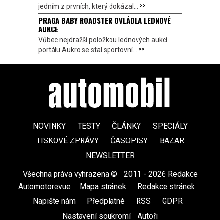
>>
jedním z prvních, který dokázal...
PRAGA BABY ROADSTER OVLÁDLA LEDNOVÉ
AUKCE
Vůbec nejdražší položkou lednových aukcí
>>
portálu Aukro se stal sportovní...
NOVINKY
TESTY
ČLÁNKY
SPECIÁLY
TISKOVÉ ZPRÁVY
ČASOPISY
BAZAR
NEWSLETTER
Všechna práva vyhrazena ©
|
2011 - 2026 Redakce
Automotorevue
|
Mapa stránek
|
Redakce stránek
|
Napište nám
|
Předplatné
|
RSS
|
GDPR
|
Nastavení soukromí
Autoři