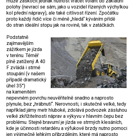
může zaskočit jednak nutnost vracet volant do základní
polohy (nevrací se sám, jako u vozidel řízených výchylkou
kol přední nápravy), ale také citlivost řízení. Zpočátku
proto každý řidič více či méně „hledá“ kýváním přídě
do stran ideální stopu jak na rovině, tak v zatáčkách.
Podstatně
zajímavějším
zážitkem je jízda
v terénu. Téměř
plně zatížený A 40
F zvládá i strmé
stoupání (v našem
případě dramatický
úhel 35°)
na kamenitém
nepevném povrchu neuvěřitelně snadno a naprosto
plynule, bez „hrábnutí“. Nerovnosti, i skutečně velké, tedy
například jámy metr hluboké, zdolává podvozek zásluhou
velké zkřížitelnosti náprav a výkyvu v hlavním čepu bez
problému. Stejně bravurní je jízda ve strmých klesáních,
kde je účinnosti retardéru a výfukové brzdy nutno pomoci
jen výjimečně lehkým přibrzděním, které má naprosto