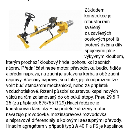
Základem
konstrukce je
robustní rám
svařený
z uzavřených
ocelových profilů
tvořený dvěma díly
spojenými plně
výkyvným kloubem,
kterým prochází kloubový hřídel pohonu kol zadních
náprav. Přední část nese motor, převodovku, budku řidiče
a přední nápravu, na zadní je ustavena korba a obě zadní
nápravy. Všechny nápravy jsou tuhé, jejich odpružení lze
volit buď standardní mechanické, nebo za příplatek
vzduchotlakové. Řízení působí soustavou kapalinových
válců na rám zalamovaný do oblouků stopy. Pneu 29,5 R
25 (za příplatek 875/65 R 29).Hnací řetězec je
konstruován klasicky – na podélně uložený motor
navazuje převodovka, mezinápravová rozvodovka
a nápravové diferenciály s kolovými sestupnými převody.
Hnacím agregátem v případě typů A 40 F a FS je kapalinou