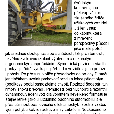
švédským
kolosem jsou
překvapivé i pro
zkušeného řidiče
užitkových vozidel.
Již jen vstup
do kabiny, která
z mravenčí
perspektivy působí
jako malá, potěší
jak snadnou dostupností po schůdcích, tak prostorností,
skvělou zvukovou izolací, výhledem a dokonalým
ergonomickým uspořádáním. Symetrická pozice sedadla
poskytuje řidiči vynikající přehled o vozidle a jeho poloze
i pohybu.Po přesunu voliče převodovky do polohy D stačí
jen tlačítkem uvolnit parkovací brzdu a lehce přidat plyn
(spojkový pedál samozřejmě chybí). Rozjezd šedesáti tun
hmoty znovu překvapí. Plynulostí, bezhlučností a razantní
dynamikou.Vedení vozidla volantem nevelkého formátu je
stejně lehké, jako u luxusního osobního automobilu, ale
přes účinnost posilovacího efektu nechybí zpětná vazba,
vjem pohybu kol, respektive míry zatáčení. Nezkušeného