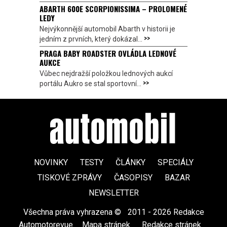
ABARTH 600E SCORPIONISSIMA – PROLOMENÉ
LEDY
Nejvýkonnější automobil Abarth v historii je
>>
jedním z prvních, který dokázal...
PRAGA BABY ROADSTER OVLÁDLA LEDNOVÉ
AUKCE
Vůbec nejdražší položkou lednových aukcí
>>
portálu Aukro se stal sportovní...
NOVINKY
TESTY
ČLÁNKY
SPECIÁLY
TISKOVÉ ZPRÁVY
ČASOPISY
BAZAR
NEWSLETTER
Všechna práva vyhrazena ©
|
2011 - 2026 Redakce
Automotorevue
|
Mapa stránek
|
Redakce stránek
|