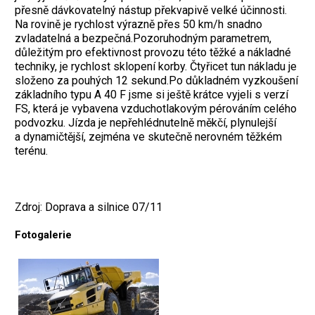
přesně dávkovatelný nástup překvapivě velké účinnosti.
Na rovině je rychlost výrazně přes 50 km/h snadno
zvladatelná a bezpečná.Pozoruhodným parametrem,
důležitým pro efektivnost provozu této těžké a nákladné
techniky, je rychlost sklopení korby. Čtyřicet tun nákladu je
složeno za pouhých 12 sekund.Po důkladném vyzkoušení
základního typu A 40 F jsme si ještě krátce vyjeli s verzí
FS, která je vybavena vzduchotlakovým pérováním celého
podvozku. Jízda je nepřehlédnutelně měkčí, plynulejší
a dynamičtější, zejména ve skutečně nerovném těžkém
terénu.
Zdroj: Doprava a silnice 07/11
Fotogalerie