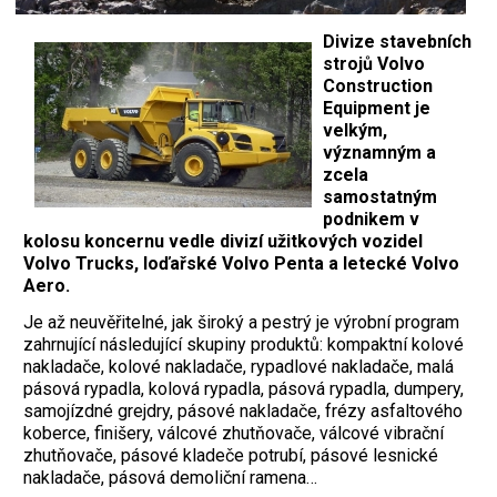
Divize stavebních
strojů Volvo
Construction
Equipment je
velkým,
významným a
zcela
samostatným
podnikem v
kolosu koncernu vedle divizí užitkových vozidel
Volvo Trucks, loďařské Volvo Penta a letecké Volvo
Aero.
Je až neuvěřitelné, jak široký a pestrý je výrobní program
zahrnující následující skupiny produktů: kompaktní kolové
nakladače, kolové nakladače, rypadlové nakladače, malá
pásová rypadla, kolová rypadla, pásová rypadla, dumpery,
samojízdné grejdry, pásové nakladače, frézy asfaltového
koberce, finišery, válcové zhutňovače, válcové vibrační
zhutňovače, pásové kladeče potrubí, pásové lesnické
nakladače, pásová demoliční ramena…