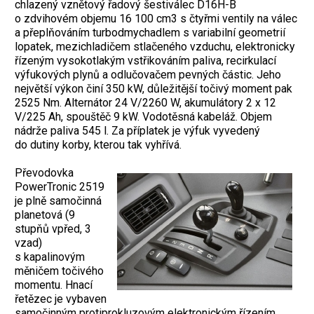
chlazený vznětový řadový šestiválec D16H-B
o zdvihovém objemu 16 100 cm3 s čtyřmi ventily na válec
a přeplňováním turbodmychadlem s variabilní geometrií
lopatek, mezichladičem stlačeného vzduchu, elektronicky
řízeným vysokotlakým vstřikováním paliva, recirkulací
výfukových plynů a odlučovačem pevných částic. Jeho
největší výkon činí 350 kW, důležitější točivý moment pak
2525 Nm. Alternátor 24 V/2260 W, akumulátory 2 x 12
V/225 Ah, spouštěč 9 kW. Vodotěsná kabeláž. Objem
nádrže paliva 545 l. Za příplatek je výfuk vyvedený
do dutiny korby, kterou tak vyhřívá.
Převodovka
PowerTronic 2519
je plně samočinná
planetová (9
stupňů vpřed, 3
vzad)
s kapalinovým
měničem točivého
momentu. Hnací
řetězec je vybaven
samočinným protiprokluzovým elektronickým řízením