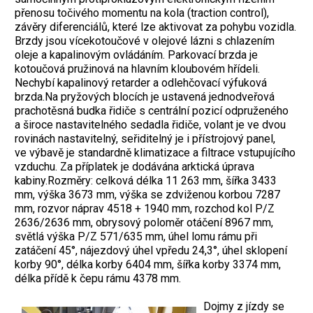
přenosu točivého momentu na kola (traction control),
závěry diferenciálů, které lze aktivovat za pohybu vozidla.
Brzdy jsou vícekotoučové v olejové lázni s chlazením
oleje a kapalinovým ovládáním. Parkovací brzda je
kotoučová pružinová na hlavním kloubovém hřídeli.
Nechybí kapalinový retarder a odlehčovací výfuková
brzda.Na pryžových blocích je ustavená jednodveřová
prachotěsná budka řidiče s centrální pozicí odpruženého
a široce nastavitelného sedadla řidiče, volant je ve dvou
rovinách nastavitelný, seřiditelný je i přístrojový panel,
ve výbavě je standardně klimatizace a filtrace vstupujícího
vzduchu. Za příplatek je dodávána arktická úprava
kabiny.Rozměry: celková délka 11 263 mm, šířka 3433
mm, výška 3673 mm, výška se zdviženou korbou 7287
mm, rozvor náprav 4518 + 1940 mm, rozchod kol P/Z
2636/2636 mm, obrysový poloměr otáčení 8967 mm,
světlá výška P/Z 571/635 mm, úhel lomu rámu při
zatáčení 45°, nájezdový úhel vpředu 24,3°, úhel sklopení
korby 90°, délka korby 6404 mm, šířka korby 3374 mm,
délka přídě k čepu rámu 4378 mm.
Dojmy z jízdy se