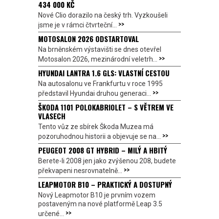
434 000 KČ
Nové Clio dorazilo na český trh. Vyzkoušeli
>>
jsme je v rámci čtvrteční...
MOTOSALON 2026 ODSTARTOVAL
Na brněnském výstavišti se dnes otevřel
>>
Motosalon 2026, mezinárodní veletrh...
HYUNDAI LANTRA 1.6 GLS: VLASTNÍ CESTOU
Na autosalonu ve Frankfurtu v roce 1995
>>
představil Hyundai druhou generaci...
ŠKODA 1101 POLOKABRIOLET – S VĚTREM VE
VLASECH
Tento vůz ze sbírek Škoda Muzea má
>>
pozoruhodnou historii a objevuje se na...
PEUGEOT 2008 GT HYBRID – MILÝ A HBITÝ
Berete-li 2008 jen jako zvýšenou 208, budete
>>
překvapeni nesrovnatelně...
LEAPMOTOR B10 – PRAKTICKÝ A DOSTUPNÝ
Nový Leapmotor B10 je prvním vozem
postaveným na nové platformě Leap 3.5
>>
určené...