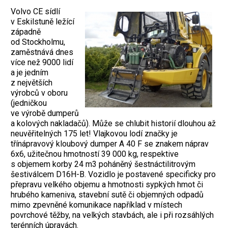
Volvo CE sídlí
v Eskilstuně ležící
západně
od Stockholmu,
zaměstnává dnes
více než 9000 lidí
a je jedním
z největších
výrobců v oboru
(jedničkou
ve výrobě dumperů
a kolových nakladačů). Může se chlubit historií dlouhou až
neuvěřitelných 175 let! Vlajkovou lodí značky je
třínápravový kloubový dumper A 40 F se znakem náprav
6x6, užitečnou hmotností 39 000 kg, respektive
s objemem korby 24 m3 poháněný šestnáctilitrovým
šestiválcem D16H-B. Vozidlo je postavené specificky pro
přepravu velkého objemu a hmotnosti sypkých hmot či
hrubého kameniva, stavební sutě či objemných odpadů
mimo zpevněné komunikace například v místech
povrchové těžby, na velkých stavbách, ale i při rozsáhlých
terénních úpravách.