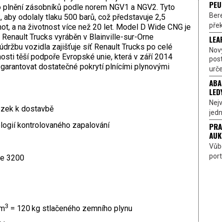
PEU
o plnění zásobníků podle norem NGV1 a NGV2. Tyto
Bere
 aby odolaly tlaku 500 barů, což představuje 2,5
přek
t, a na životnost více než 20 let. Model D Wide CNG je
 Renault Trucks vyráběn v Blainville-sur-Orne
LEA
držbu vozidla zajišťuje síť Renault Trucks po celé
Nov
sti těší podpoře Evropské unie, která v září 2014
pos
je garantovat dostatečné pokrytí plnícími plynovými
urče
ABA
LED
Nejv
vozek k dostavbě
jedn
logií kontrolovaného zapalování
PRA
AUK
Vůbe
port
ie 3200
3
 m
= 120 kg stlačeného zemního plynu