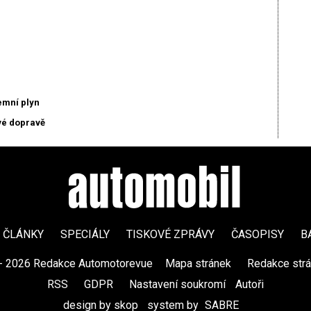
emní plyn
vé dopravě
ČLÁNKY
SPECIÁLY
TISKOVÉ ZPRÁVY
ČASOPISY
B
- 2026 Redakce Automotorevue
|
Mapa stránek
|
Redakce str
RSS
|
GDPR
|
Nastavení soukromí
Autoři
design by skop
|
system by
SABRE
|