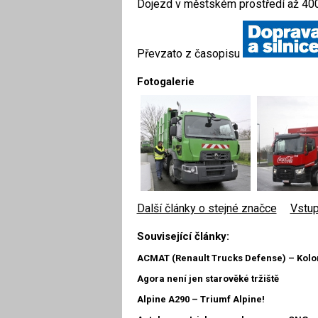
Dojezd v městském prostředí až 40
Převzato z časopisu
Fotogalerie
Další články o stejné značce
|
Vstup
Související články:
ACMAT (Renault Trucks Defense) – Kolon
Agora není jen starověké tržiště
Alpine A290 – Triumf Alpine!