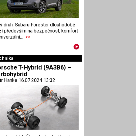
ný druh. Subaru Forester dlouhodobě
zí především na bezpečnost, komfort
niverzální...
>>
chnika
rsche T-Hybrid (9A3B6) –
rbohybrid
tr Hanke 16.07.2024 13:32