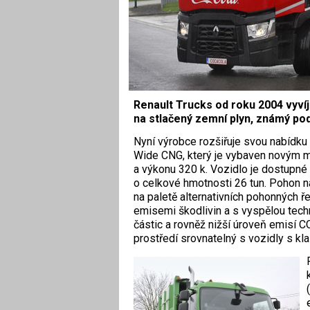
Renault Trucks od roku 2004 vyvíjí
na stlačený zemní plyn, známý po
Nyní výrobce rozšiřuje svou nabídku
Wide CNG, který je vybaven novým mo
a výkonu 320 k. Vozidlo je dostupné 
o celkové hmotnosti 26 tun. Pohon n
na paletě alternativních pohonných ř
emisemi škodlivin a s vyspělou tech
částic a rovněž nižší úroveň emisí 
prostředí srovnatelný s vozidly s k