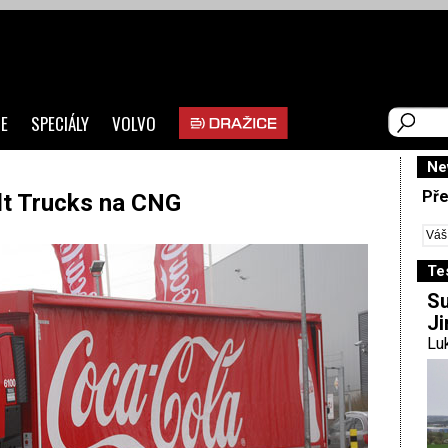
E
SPECIÁLY
VOLVO
Ne
Pře
lt Trucks na CNG
Te
Su
Ji
Luk