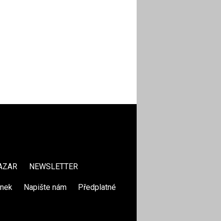
AZAR
NEWSLETTER
ánek
|
Napište nám
|
Předplatné
|