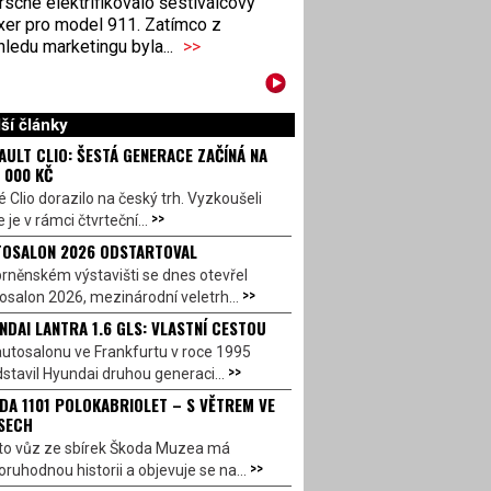
sche elektrifikovalo šestiválcový
xer pro model 911. Zatímco z
ledu marketingu byla...
>>
ší články
AULT CLIO: ŠESTÁ GENERACE ZAČÍNÁ NA
 000 KČ
 Clio dorazilo na český trh. Vyzkoušeli
>>
 je v rámci čtvrteční...
OSALON 2026 ODSTARTOVAL
rněnském výstavišti se dnes otevřel
>>
salon 2026, mezinárodní veletrh...
NDAI LANTRA 1.6 GLS: VLASTNÍ CESTOU
utosalonu ve Frankfurtu v roce 1995
>>
stavil Hyundai druhou generaci...
DA 1101 POLOKABRIOLET – S VĚTREM VE
SECH
to vůz ze sbírek Škoda Muzea má
>>
ruhodnou historii a objevuje se na...