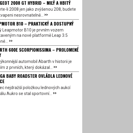
GEOT 2008 GT HYBRID – MILÝ A HBITÝ
te-li 2008 jen jako zvýšenou 208, budete
>>
vapeni nesrovnatelně...
PMOTOR B10 – PRAKTICKÝ A DOSTUPNÝ
ý Leapmotor B10 je prvním vozem
taveným na nové platformě Leap 3.5
>>
né...
RTH 600E SCORPIONISSIMA – PROLOMENÉ
Y
ýkonnější automobil Abarth v historii je
>>
ím z prvních, který dokázal...
GA BABY ROADSTER OVLÁDLA LEDNOVÉ
CE
c nejdražší položkou lednových aukcí
>>
álu Aukro se stal sportovní...