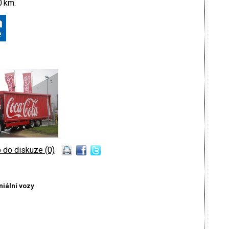
0 km.
 do diskuze (0)
iální vozy