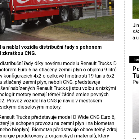
Ji
sá
a u
 a nabízí vozidla distribuční řady s pohonem
d zkratkou CNG.
Te
 distribuční řady díky novému modelu Renault Trucks D
Po
torem Euro 6 na stlačený zemní plyn o objemu 9 litrů
Tu
v konfiguracích 4x2 o celkové hmotnosti 19 tun a 6x2
a stlačený zemní plyn, neboli CNG, představuje
Pe
ešení nabízených Renault Trucks jistou volbu s nízkými
nologií: motory nemají téměř žádné emise pevných
CO2. Provoz vozidel na CNG je navíc v městském
lasickými dieselovými motory.
Renault Trucks představuje model D Wide CNG Euro 6,
který je schopen provozu na zemní plyn i na biometan
(nebo bioplyn). Biometan představuje obnovitelný zdroj
energie produkovaný z organických materiálů, který