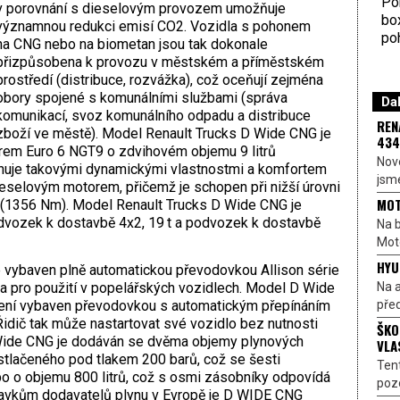
Por
v porovnání s dieselovým provozem umožňuje
bo
významnou redukci emisí CO2. Vozidla s pohonem
poh
na CNG nebo na biometan jsou tak dokonale
přizpůsobena k provozu v městském a příměstském
prostředí (distribuce, rozvážka), což oceňují zejména
obory spojené s komunálními službami (správa
Dal
komunikací, svoz komunálního odpadu a distribuce
REN
zboží ve městě). Model Renault Trucks D Wide CNG je
434
em Euro 6 NGT9 o zdvihovém objemu 9 litrů
Nové
onuje takovými dynamickými vlastnostmi a komfortem
jsme
 dieselovým motorem, přičemž je schopen při nižší úrovni
MOT
t (1356 Nm). Model Renault Trucks D Wide CNG je
odvozek k dostavbě 4x2, 19 t a podvozek k dostavbě
Na b
Moto
HYU
 vybaven plně automatickou převodovkou Allison série
Na a
a pro použití v popelářských vozidlech. Model D Wide
před
dení vybaven převodovkou s automatickým přepínáním
Řidič tak může nastartovat své vozidlo bez nutnosti
ŠKO
 Wide CNG je dodáván se dvěma objemy plynových
VLA
 stlačeného pod tlakem 200 barů, což se šesti
Ten
o o objemu 800 litrů, což s osmi zásobníky odpovídá
pozo
davkům dodavatelů plynu v Evropě je D WIDE CNG