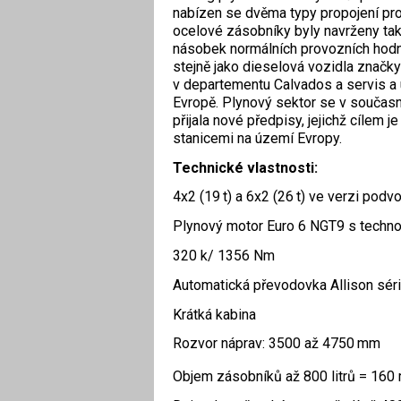
nabízen se dvěma typy propojení pr
ocelové zásobníky byly navrženy tak,
násobek normálních provozních hodno
stejně jako dieselová vozidla značky
v departementu Calvados a servis a ú
Evropě. Plynový sektor se v současno
přijala nové předpisy, jejichž cílem 
stanicemi na území Evropy.
Technické vlastnosti:
4x2 (19 t) a 6x2 (26 t) ve verzi pod
Plynový motor Euro 6 NGT9 s techno
320 k/ 1356 Nm
Automatická převodovka Allison sér
Krátká kabina
Rozvor náprav: 3500 až 4750 mm
Objem zásobníků až 800 litrů = 160