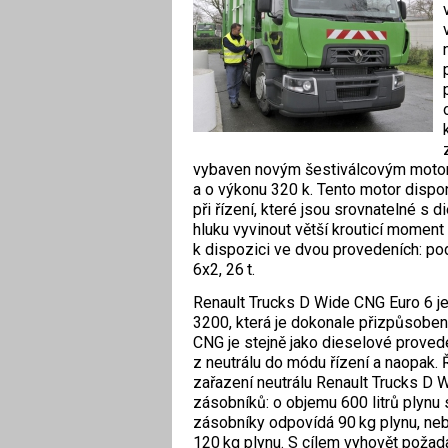
vybaven novým šestiválcovým motor
a o výkonu 320 k. Tento motor disp
při řízení, které jsou srovnatelné s
hluku vyvinout větší krouticí momen
k dispozici ve dvou provedeních: p
6x2, 26 t.
Renault Trucks D Wide CNG Euro 6 je
3200, která je dokonale přizpůsoben
CNG je stejně jako dieselové prove
z neutrálu do módu řízení a naopak. 
zařazení neutrálu Renault Trucks D
zásobníků: o objemu 600 litrů plynu
zásobníky odpovídá 90 kg plynu, neb
120 kg plynu. S cílem vyhovět poža