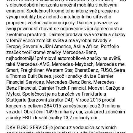
v dlouhodobém horizontu umožnil mobilitu s nulovými
emisemi. Společnost kromě toho intenzivně pracuje na
vývoji mobility bez nehod a inteligentního síťového
propojení, včetně autonomní jízdy. Daimler považuje za
svoji povinnost chovat se odpovědně vůči společnosti a
životnímu prostředí. Daimler prodává svá vozidla a služby
v téměř všech zemích světa a má výrobní závody v
Evropě, Severní a Jižní Americe, Asii a Africe. Portfolio
značek tvoří kromě značky Mercedes-Benz,
nejhodnotnější prémiové automobilové značky na světě,
také Mercedes-AMG, Mercedes-Maybach, Mercedes me,
Smart, Freightliner, Western Star, BharatBenz, FUSO, Setra
a Thomas Built Buses, jakož i značky divize Daimler
Financial Services: Mercedes-Benz Bank, Mercedes-
Benz Financial, Daimler Truck Financial, Moovel, Car2go a
Mytaxi. Společnost je na burzách ve Frankfurtu a
Stuttgartu (burzovní zkratka DAI). V roce 2015 prodal
koncern s celkem 284 015 zaměstnanci cca 2,9 milionu
vozidel. Obrat činil 149,5 miliardy eur, zisk před zdaněním
a úroky EBIT dosáhl částky 13,2 miliardy eur.
DKV EURO SERVICE je jednou z vedoucích servisních