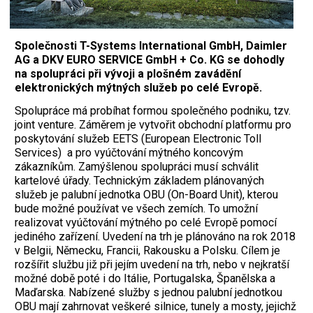
Společnosti T-Systems International GmbH, Daimler
AG a DKV EURO SERVICE GmbH + Co. KG se dohodly
na spolupráci při vývoji a plošném zavádění
elektronických mýtných služeb po celé Evropě.
S
polupráce má probíhat formou společného podniku, tzv.
joint venture. Záměrem je vytvořit obchodní platformu pro
poskytování služeb EETS (European Electronic Toll
Services) a pro vyúčtování mýtného koncovým
zákazníkům. Zamýšlenou spolupráci musí schválit
kartelové úřady. Technickým základem plánovaných
služeb je palubní jednotka OBU (On-Board Unit), kterou
bude možné používat ve všech zemích. To umožní
realizovat vyúčtování mýtného po celé Evropě pomocí
jediného zařízení. Uvedení na trh je plánováno na rok 2018
v Belgii, Německu, Francii, Rakousku a Polsku. Cílem je
rozšířit službu již při jejím uvedení na trh, nebo v nejkratší
možné době poté i do Itálie, Portugalska, Španělska a
Maďarska. Nabízené služby s jednou palubní jednotkou
OBU mají zahrnovat veškeré silnice, tunely a mosty, jejichž