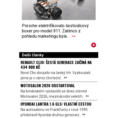
Porsche elektrifikovalo šestiválcový
boxer pro model 911. Zatímco z
pohledu marketingu byla...
>>
Další články
RENAULT CLIO: ŠESTÁ GENERACE ZAČÍNÁ NA
434 000 KČ
Nové Clio dorazilo na český trh. Vyzkoušeli
>>
jsme je v rámci čtvrteční...
MOTOSALON 2026 ODSTARTOVAL
Na brněnském výstavišti se dnes otevřel
>>
Motosalon 2026, mezinárodní veletrh...
HYUNDAI LANTRA 1.6 GLS: VLASTNÍ CESTOU
Na autosalonu ve Frankfurtu v roce 1995
>>
představil Hyundai druhou generaci...