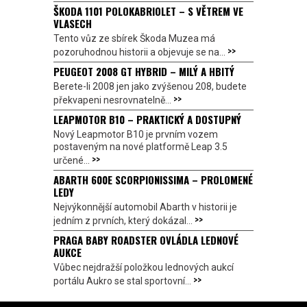
ŠKODA 1101 POLOKABRIOLET – S VĚTREM VE
VLASECH
Tento vůz ze sbírek Škoda Muzea má
>>
pozoruhodnou historii a objevuje se na...
PEUGEOT 2008 GT HYBRID – MILÝ A HBITÝ
Berete-li 2008 jen jako zvýšenou 208, budete
>>
překvapeni nesrovnatelně...
LEAPMOTOR B10 – PRAKTICKÝ A DOSTUPNÝ
Nový Leapmotor B10 je prvním vozem
postaveným na nové platformě Leap 3.5
>>
určené...
ABARTH 600E SCORPIONISSIMA – PROLOMENÉ
LEDY
Nejvýkonnější automobil Abarth v historii je
>>
jedním z prvních, který dokázal...
PRAGA BABY ROADSTER OVLÁDLA LEDNOVÉ
AUKCE
Vůbec nejdražší položkou lednových aukcí
>>
portálu Aukro se stal sportovní...