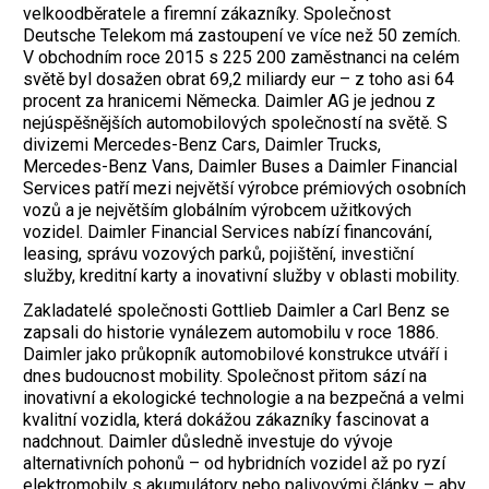
velkoodběratele a firemní zákazníky.
Společnost
Deutsche Telekom má zastoupení ve více než 50 zemích.
V obchodním roce 2015 s 225 200 zaměstnanci na celém
světě byl dosažen obrat 69,2 miliardy eur – z toho asi 64
procent za hranicemi Německa. Daimler AG je jednou z
nejúspěšnějších automobilových společností na světě. S
divizemi Mercedes-Benz Cars, Daimler Trucks,
Mercedes-Benz Vans, Daimler Buses a Daimler Financial
Services patří mezi největší výrobce prémiových osobních
vozů a je největším globálním výrobcem užitkových
vozidel. Daimler Financial Services nabízí financování,
leasing, správu vozových parků, pojištění, investiční
služby, kreditní karty a inovativní služby v oblasti mobility.
Zakladatelé společnosti Gottlieb Daimler a Carl Benz se
zapsali do historie vynálezem automobilu v roce 1886.
Daimler jako průkopník automobilové konstrukce utváří i
dnes budoucnost mobility. Společnost přitom sází na
inovativní a ekologické technologie a na bezpečná a velmi
kvalitní vozidla, která dokážou zákazníky fascinovat a
nadchnout. Daimler důsledně investuje do vývoje
alternativních pohonů – od hybridních vozidel až po ryzí
elektromobily s akumulátory nebo palivovými články – aby