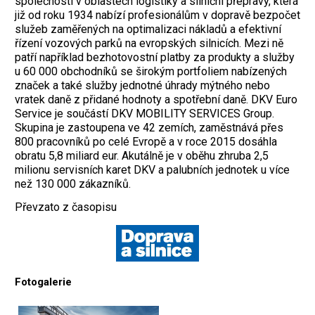
společností v oblastech logistiky a silniční přepravy, která
již od roku 1934 nabízí profesionálům v dopravě bezpočet
služeb zaměřených na optimalizaci nákladů a efektivní
řízení vozových parků na evropských silnicích. Mezi ně
patří například bezhotovostní platby za produkty a služby
u 60 000 obchodníků se širokým portfoliem nabízených
značek a také služby jednotné úhrady mýtného nebo
vratek daně z přidané hodnoty a spotřební daně.
DKV Euro
Service je součástí DKV MOBILITY SERVICES Group.
Skupina je zastoupena ve 42 zemích, zaměstnává přes
800 pracovníků po celé Evropě a v roce 2015 dosáhla
obratu 5,8 miliard eur. Akutálně je v oběhu zhruba 2,5
milionu servisních karet DKV a palubních jednotek u více
než 130 000 zákazníků.
Převzato z časopisu
Fotogalerie