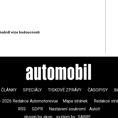
nabídl vize budoucnosti
ČLÁNKY
SPECIÁLY
TISKOVÉ ZPRÁVY
ČASOPISY
B
- 2026 Redakce Automotorevue
|
Mapa stránek
|
Redakce str
RSS
|
GDPR
|
Nastavení soukromí
Autoři
design by skop
|
system by
SABRE
|