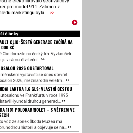
sche elektrifikovalo šestiválcový
xer pro model 911. Zatímco z
ledu marketingu byla...
>>
ší články
AULT CLIO: ŠESTÁ GENERACE ZAČÍNÁ NA
 000 KČ
 Clio dorazilo na český trh. Vyzkoušeli
>>
 je v rámci čtvrteční...
OSALON 2026 ODSTARTOVAL
rněnském výstavišti se dnes otevřel
>>
salon 2026, mezinárodní veletrh...
NDAI LANTRA 1.6 GLS: VLASTNÍ CESTOU
utosalonu ve Frankfurtu v roce 1995
>>
stavil Hyundai druhou generaci...
DA 1101 POLOKABRIOLET – S VĚTREM VE
SECH
to vůz ze sbírek Škoda Muzea má
>>
ruhodnou historii a objevuje se na...