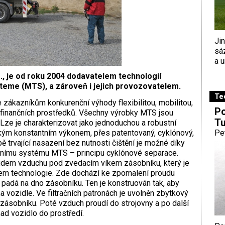
Ji
sá
a u
., je od roku 2004 dodavatelem technologií
teme (MTS), a zároveň i jejich provozovatelem.
Te
e zákazníkům konkurenční výhody flexibilitou, mobilitou,
Po
 finančních prostředků. Všechny výrobky MTS jsou
Tu
Lze je charakterizovat jako jednoduchou a robustní
okým konstantním výkonem, přes patentovaný, cyklónový,
Pe
trvající nasazení bez nutnosti čištění je možné díky
čnímu systému MTS – principu cyklónové separace.
oudem vzduchu pod zvedacím víkem zásobníku, který je
em technologie. Zde dochází ke zpomalení proudu
 padá na dno zásobníku. Ten je konstruován tak, aby
 vozidle. Ve filtračních patronách je uvolněn zbytkový
zásobníku. Poté vzduch proudí do strojovny a po další
nad vozidlo do prostředí.