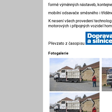
formě výměnných nástaveb, kontejnerů
mobilní odsavače směsného i tříd
K nesení všech provedení technolog
motorových i přípojných vozidel ho
Převzato z časopisu
Fotogalerie