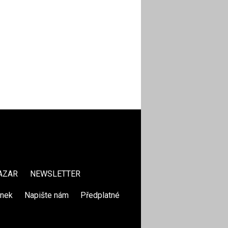
AZAR
NEWSLETTER
ánek
|
Napište nám
|
Předplatné
|