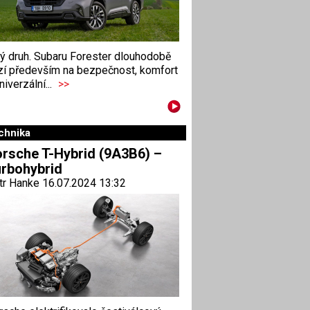
ný druh. Subaru Forester dlouhodobě
zí především na bezpečnost, komfort
niverzální...
>>
chnika
rsche T-Hybrid (9A3B6) –
rbohybrid
tr Hanke 16.07.2024 13:32