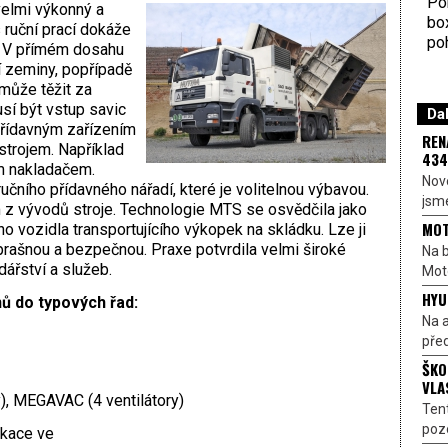
Por
velmi výkonný a
bo
 ruční prací dokáže
poh
. V přímém dosahu
í zeminy, popřípadě
 může těžit za
sí být vstup savic
Dal
přídavným zařízením
REN
rojem. Například
434
m nakladačem.
Nové
ručního přídavného nářadí, které je volitelnou výbavou.
jsme
z vývodů stroje. Technologie MTS se osvědčila jako
MOT
o vozidla transportujícího výkopek na skládku. Lze ji
prašnou a bezpečnou. Praxe potvrdila velmi široké
Na b
dářství a služeb.
Moto
HYU
ů do typových řad:
Na a
před
ŠKO
VLA
y), MEGAVAC (4 ventilátory)
Ten
pozo
ikace ve