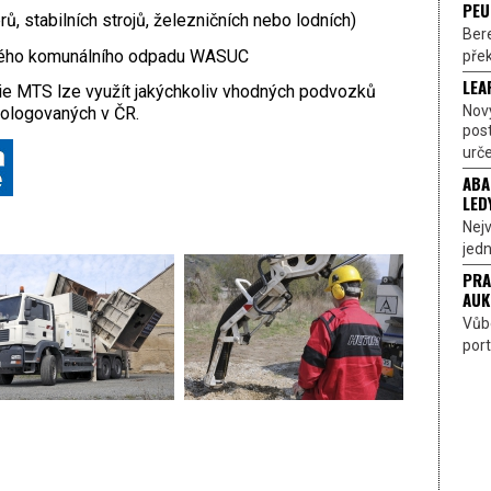
PEU
, stabilních strojů, železničních nebo lodních)
Bere
ěného komunálního odpadu WASUC
přek
LEA
ie MTS lze využít jakýchkoliv vhodných podvozků
Nov
mologovaných v ČR.
pos
urče
ABA
LED
Nejv
jedn
PRA
AUK
Vůbe
port