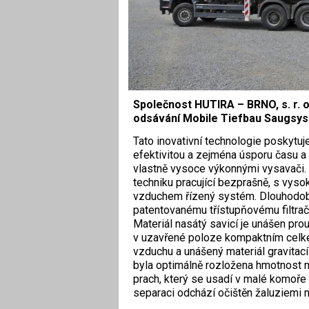
Společnost HUTIRA – BRNO, s. r. o
odsávání Mobile Tiefbau Saugsys
Tato inovativní technologie poskytuj
efektivitou a zejména úsporu času a
vlastně vysoce výkonnými vysavači. 
techniku pracující bezprašně, s vys
vzduchem řízený systém. Dlouhodobě 
patentovanému třístupňovému filtra
Materiál nasátý savicí je unášen pr
v uzavřené poloze kompaktním celk
vzduchu a unášený materiál gravitací
byla optimálně rozložena hmotnost na
prach, který se usadí v malé komoře 
separaci odchází očištěn žaluziemi 