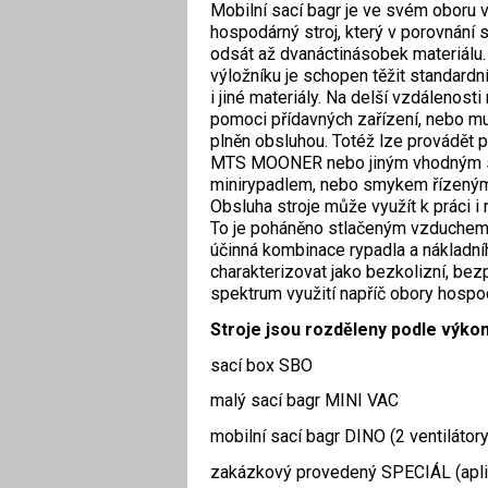
Mobilní sací bagr je ve svém oboru 
hospodárný stroj, který v porovnání s
odsát až dvanáctinásobek materiálu
výložníku je schopen těžit standardn
i jiné materiály. Na delší vzdálenosti
pomoci přídavných zařízení, nebo mu
plněn obsluhou. Totéž lze provádět 
MTS MOONER nebo jiným vhodným st
minirypadlem, nebo smykem řízený
Obsluha stroje může využít k práci i 
To je poháněno stlačeným vzduchem 
účinná kombinace rypadla a nákladníh
charakterizovat jako bezkolizní, bez
spektrum využití napříč obory hospo
Stroje jsou rozděleny podle výkon
sací box SBO
malý sací bagr MINI VAC
mobilní sací bagr DINO (2 ventilátor
zakázkový provedený SPECIÁL (apl