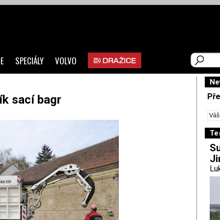
E
SPECIÁLY
VOLVO
Ne
Pře
k sací bagr
Te
Su
Ji
Luk