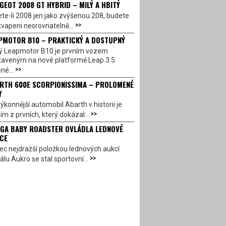
GEOT 2008 GT HYBRID – MILÝ A HBITÝ
te-li 2008 jen jako zvýšenou 208, budete
>>
vapeni nesrovnatelně...
PMOTOR B10 – PRAKTICKÝ A DOSTUPNÝ
ý Leapmotor B10 je prvním vozem
taveným na nové platformě Leap 3.5
>>
né...
RTH 600E SCORPIONISSIMA – PROLOMENÉ
Y
ýkonnější automobil Abarth v historii je
>>
ím z prvních, který dokázal...
GA BABY ROADSTER OVLÁDLA LEDNOVÉ
CE
c nejdražší položkou lednových aukcí
>>
álu Aukro se stal sportovní...