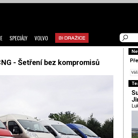
E
SPECIÁLY
VOLVO
Ne
Pře
CNG - Šetření bez kompromisů
Te
Su
Ji
Luk