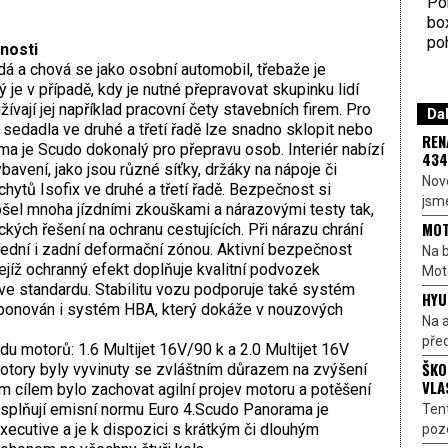
Por
bo
poh
nosti
á a chová se jako osobní automobil, třebaže je
je v případě, kdy je nutné přepravovat skupinku lidí
ívají jej například pracovní čety stavebních firem. Pro
Dal
 sedadla ve druhé a třetí řadě lze snadno sklopit nebo
REN
ma je Scudo dokonalý pro přepravu osob. Interiér nabízí
434
avení, jako jsou různé síťky, držáky na nápoje či
Nové
hytů Isofix ve druhé a třetí řadě. Bezpečnost si
jsme
ošel mnoha jízdními zkouškami a nárazovými testy tak,
MOT
kých řešení na ochranu cestujících. Při nárazu chrání
přední i zadní deformační zónou. Aktivní bezpečnost
Na b
 jejíž ochranný efekt doplňuje kvalitní podvozek
Moto
ve standardu. Stabilitu vozu podporuje také systém
HYU
ponován i systém HBA, který dokáže v nouzových
Na a
před
u motorů: 1.6 Multijet 16V/90 k a 2.0 Multijet 16V
ŠKO
otory byly vyvinuty se zvláštním důrazem na zvýšení
VLA
ým cílem bylo zachovat agilní projev motoru a potěšení
y splňují emisní normu Euro 4.Scudo Panorama je
Ten
ecutive a je k dispozici s krátkým či dlouhým
pozo