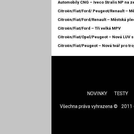
Automobily CNG – Iveco Stralis NP na z
Citroën/Fiat/Ford/ Peugeot/Renault – Mě
Citroën/Fiat/Ford/Renault – Městská pl
Citroën/Fiat/Ford – Tři velká MPV
Citroën/Fiat/Opel/Peugeot – Nová LUV s 
Citroën/Fiat/Peugeot – Nová tvář pro tro
NOVINKY
TESTY
Všechna práva vyhrazena ©
|
2011 