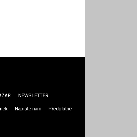
AZAR
NEWSLETTER
ánek
|
Napište nám
|
Předplatné
|