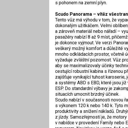
s pohonem na zemní plyn.
Scudo Panorama – vítěz všestran
Tento vůz má výhodu v tom, že vypad
dokonalým užitkáčem. Velmi oblíbený 
a zároveň materiál nebo nářadí – využ
pasažéry nabízí 8 až 9 míst, přičemž
je dokonce vyjmout. Ve verzi Panora
veškerý možný komfort a důležité vyb
mnoho odkládacích prostor, včetně úc
vyžaduje zvláštní pozornost. Vůz pr
aby se maximalizovaly účinky technic
cestující robustní kabina s řízenou 
zajišťuje vynikající tuhost karoserie,
a systémy ABD s EBD, které jsou již 
ESP. Do standardní výbavy je zakom
situacích umocnit brzdný účinek.
Scudo nabízí v současnosti novou řad
s výkonem 120 k nebo 140 k. Tyto m
produktivity a snížení nákladů. Druh
z jízdy. Samozřejmostí je, že motor
v nabídce v provedení Family nebo Ex