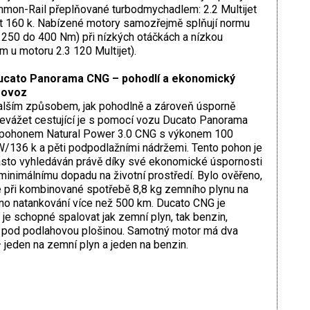
ommon-Rail přeplňované turbodmychadlem: 2.2 Multijet
ijet 160 k. Nabízené motory samozřejmě splňují normu
d 250 do 400 Nm) při nízkých otáčkách a nízkou
m u motoru 2.3 120 Multijet).
ucato Panorama CNG – pohodlí a ekonomický
rovoz
lším způsobem, jak pohodlně a zároveň úsporně
evážet cestující je s pomocí vozu Ducato Panorama
 pohonem Natural Power 3.0 CNG s výkonem 100
/136 k a pěti podpodlažními nádržemi. Tento pohon je
sto vyhledáván právě díky své ekonomické úspornosti
minimálnímu dopadu na životní prostředí. Bylo ověřeno,
 při kombinované spotřebě 8,8 kg zemního plynu na
no natankování více než 500 km. Ducato CNG je
je schopné spalovat jak zemní plyn, tak benzin,
é pod podlahovou plošinou. Samotný motor má dva
– jeden na zemní plyn a jeden na benzin.