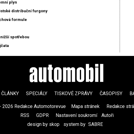
emní plyn
stské distribuční furgony
echová formule
nižší spotřebou
jčata
ČLÁNKY
SPECIÁLY
TISKOVÉ ZPRÁVY
ČASOPISY
B
- 2026 Redakce Automotorevue
|
Mapa stránek
|
Redakce str
RSS
|
GDPR
|
Nastavení soukromí
Autoři
design by skop
|
system by
SABRE
|