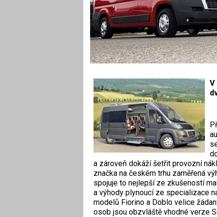
V
d
Př
au
se
do
a zároveň dokáží šetřit provozní nák
značka na českém trhu zaměřená výhr
spojuje to nejlepší ze zkušeností m
a výhody plynoucí ze specializace n
modelů Fiorino a Doblo velice žádan
osob jsou obzvláště vhodné verze 