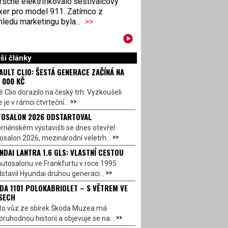
sche elektrifikovalo šestiválcový
xer pro model 911. Zatímco z
ledu marketingu byla...
>>
ší články
AULT CLIO: ŠESTÁ GENERACE ZAČÍNÁ NA
 000 KČ
 Clio dorazilo na český trh. Vyzkoušeli
>>
 je v rámci čtvrteční...
OSALON 2026 ODSTARTOVAL
rněnském výstavišti se dnes otevřel
>>
salon 2026, mezinárodní veletrh...
NDAI LANTRA 1.6 GLS: VLASTNÍ CESTOU
utosalonu ve Frankfurtu v roce 1995
>>
stavil Hyundai druhou generaci...
DA 1101 POLOKABRIOLET – S VĚTREM VE
SECH
to vůz ze sbírek Škoda Muzea má
>>
ruhodnou historii a objevuje se na...