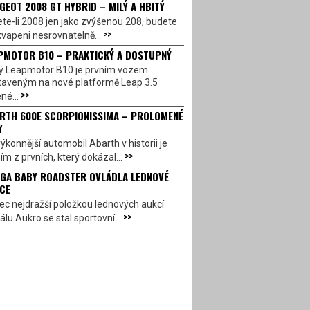
GEOT 2008 GT HYBRID – MILÝ A HBITÝ
te-li 2008 jen jako zvýšenou 208, budete
>>
vapeni nesrovnatelně...
PMOTOR B10 – PRAKTICKÝ A DOSTUPNÝ
ý Leapmotor B10 je prvním vozem
taveným na nové platformě Leap 3.5
>>
né...
RTH 600E SCORPIONISSIMA – PROLOMENÉ
Y
ýkonnější automobil Abarth v historii je
>>
ím z prvních, který dokázal...
GA BABY ROADSTER OVLÁDLA LEDNOVÉ
CE
c nejdražší položkou lednových aukcí
>>
álu Aukro se stal sportovní...