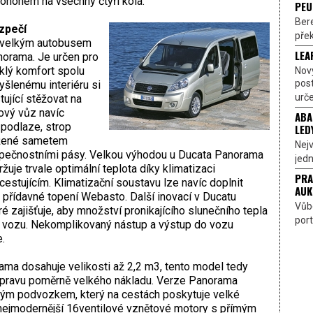
ohonem na všechny čtyři kola.
PEU
Bere
zpečí
přek
i velkým autobusem
LEA
orama. Je určen pro
klý komfort spolu
Nov
pos
šlenému interiéru si
urče
ující stěžovat na
kový vůz navíc
ABA
podlaze, strop
LED
ažené sametem
Nejv
zpečnostními pásy. Velkou výhodou u Ducata Panorama
jedn
žuje trvale optimální teplota díky klimatizaci
PRA
stujícím. Klimatizační soustavu lze navíc doplnit
AUK
i přídavné topení Webasto. Další inovací v Ducatu
Vůbe
ré zajišťuje, aby množství pronikajícího slunečního tepla
port
ř vozu. Nekomplikovaný nástup a výstup do vozu
.
ma dosahuje velikosti až 2,2 m3, tento model tedy
epravu poměrně velkého nákladu. Verze Panorama
ým podvozkem, který na cestách poskytuje velké
 nejmodernější 16ventilové vznětové motory s přímým