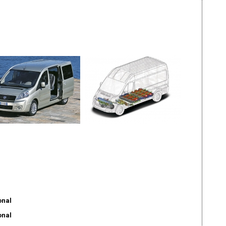
onal
onal