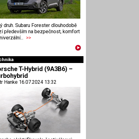
ný druh. Subaru Forester dlouhodobě
zí především na bezpečnost, komfort
niverzální...
>>
chnika
rsche T-Hybrid (9A3B6) –
rbohybrid
tr Hanke 16.07.2024 13:32