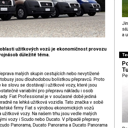
Ji
sá
a u
 oblasti užitkových vozů je ekonomičnost provozu
vojnásob důležité téma.
Te
Po
Tu
eprava malých skupin cestujících nebo nevytížené
Pe
tobusy jsou dlouhodobou bolístkou přepravců. Proto
 ke slovu se dostávají i užitkové vozy, které jsou
statečně variabilní pro přepravu nákladu i osob
lady. Fiat Professional je v současné době jediná
adně na lehká užitková vozidla. Tato značka v sobě
ateřské firmy Fiat s výrobou ekonomických vozů
a užitkové vozy. Na našem trhu jsou vedle malých
ými vozy i Scudo nebo Ducato. V případě přepravy
Scudo Panorama, Ducato Panorama a Ducato Panorama