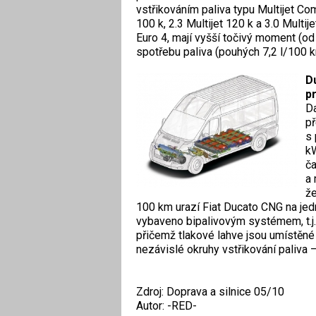
vstřikováním paliva typu Multijet C
100 k, 2.3 Multijet 120 k a 3.0 Mult
Euro 4, mají vyšší točivý moment (o
spotřebu paliva (pouhých 7,2 l/100 k
D
p
Da
př
s
kW
ča
a 
že
100 km urazí Fiat Ducato CNG na jed
vybaveno bipalivovým systémem, t.j. 
přičemž tlakové lahve jsou umístěn
nezávislé okruhy vstřikování paliva 
Zdroj: Doprava a silnice 05/10
Autor: -RED-