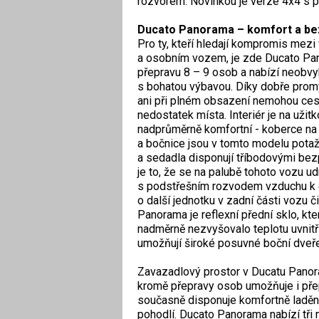
rozvorem. Novinkou je verze 4x4 s p
Ducato Panorama – komfort a be
Pro ty, kteří hledají kompromis mez
a osobním vozem, je zde Ducato Pan
přepravu 8 – 9 osob a nabízí neobvy
s bohatou výbavou. Díky dobře promy
ani při plném obsazení nemohou cest
nedostatek místa. Interiér je na užit
nadprůměrně komfortní - koberce na 
a bočnice jsou v tomto modelu pot
a sedadla disponují tříbodovými be
je to, že se na palubě tohoto vozu udr
s podstřešním rozvodem vzduchu k ce
o další jednotku v zadní části vozu č
Panorama je reflexní přední sklo, kte
nadměrně nezvyšovalo teplotu uvnit
umožňují široké posuvné boční dveře
Zavazadlový prostor v Ducatu Panora
kromě přepravy osob umožňuje i př
současně disponuje komfortně laděn
pohodlí. Ducato Panorama nabízí tři