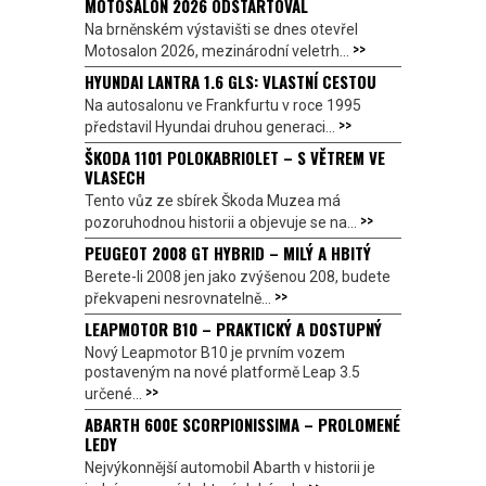
MOTOSALON 2026 ODSTARTOVAL
Na brněnském výstavišti se dnes otevřel
>>
Motosalon 2026, mezinárodní veletrh...
HYUNDAI LANTRA 1.6 GLS: VLASTNÍ CESTOU
Na autosalonu ve Frankfurtu v roce 1995
>>
představil Hyundai druhou generaci...
ŠKODA 1101 POLOKABRIOLET – S VĚTREM VE
VLASECH
Tento vůz ze sbírek Škoda Muzea má
>>
pozoruhodnou historii a objevuje se na...
PEUGEOT 2008 GT HYBRID – MILÝ A HBITÝ
Berete-li 2008 jen jako zvýšenou 208, budete
>>
překvapeni nesrovnatelně...
LEAPMOTOR B10 – PRAKTICKÝ A DOSTUPNÝ
Nový Leapmotor B10 je prvním vozem
postaveným na nové platformě Leap 3.5
>>
určené...
ABARTH 600E SCORPIONISSIMA – PROLOMENÉ
LEDY
Nejvýkonnější automobil Abarth v historii je