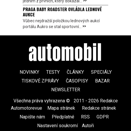
>>
jedním z prvních, který dokázal...
PRAGA BABY ROADSTER OVLÁDLA LEDNOVÉ
AUKCE
Vůbec nejdražší položkou lednových aukcí
>>
portálu Aukro se stal sportovní...
NOVINKY
TESTY
ČLÁNKY
SPECIÁLY
TISKOVÉ ZPRÁVY
ČASOPISY
BAZAR
NEWSLETTER
Všechna práva vyhrazena ©
|
2011 - 2026 Redakce
Automotorevue
|
Mapa stránek
|
Redakce stránek
|
Napište nám
|
Předplatné
|
RSS
|
GDPR
|
Nastavení soukromí
Autoři