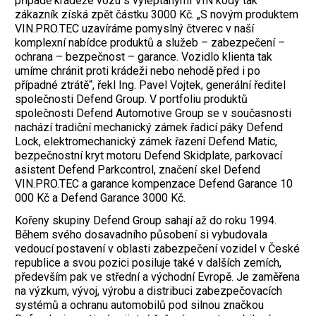
případě krádeže vozu s vyleptanými VIN kódy tak
zákazník získá zpět částku 3000 Kč. „S novým produktem
VIN.PRO.TEC uzavíráme pomyslný čtverec v naší
komplexní nabídce produktů a služeb – zabezpečení –
ochrana – bezpečnost – garance. Vozidlo klienta tak
umíme chránit proti krádeži nebo nehodě před i po
případné ztrátě“, řekl Ing. Pavel Vojtek, generální ředitel
společnosti Defend Group. V portfoliu produktů
společnosti Defend Automotive Group se v současnosti
nachází tradiční mechanický zámek řadicí páky Defend
Lock, elektromechanický zámek řazení Defend Matic,
bezpečnostní kryt motoru Defend Skidplate, parkovací
asistent Defend Parkcontrol, značení skel Defend
VIN.PRO.TEC a garance kompenzace Defend Garance 10
000 Kč a Defend Garance 3000 Kč.
Kořeny skupiny Defend Group sahají až do roku 1994.
Během svého dosavadního působení si vybudovala
vedoucí postavení v oblasti zabezpečení vozidel v České
republice a svou pozici posiluje také v dalších zemích,
především pak ve střední a východní Evropě. Je zaměřena
na výzkum, vývoj, výrobu a distribuci zabezpečovacích
systémů a ochranu automobilů pod silnou značkou