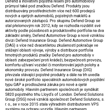
Defend a inovativní pojistná řešení pro automobilový
průmysl také pod značkou Defend. Produkty jsou
distribuovány prostřednictvím více než 600 prodejců
nových a ojetých automobilů, pojistných makléřů a
autorizovaných zástupců. Pro skupinu Defend Group se
stal přelomovým rok 2012, kdy se rozhodla rozdělit své
aktivity podle působnosti a produktového portfolia na dva
základní směry, Defend Automotive Group a nově vzniklou
divizi Defend Insurance Group. Defend Automotive Group
(DAG) s více než dvacetiletou zkušeností pokračuje ve
stěžejní oblasti vývoje, výroby a distribuce portfolia
hmotných produktů značky Defend pro automobily v
oblasti zabezpečení proti krádeži, bezpečnosti provozu,
komfortu užívaní vozidel či monitorování jejich polohy a
ekonomiky provozu. Defend Insurance Group (DIG)
převzala stávající pojistné produkty a dále na trh uvedla
nové široké portfolio speciálních automobilových pojištění
typu GAP a prodloužená záruka pro nové a ojeté
automobily. Hlavním partnerem společnosti je syndikát
5820 pojistného trhu Lloyd‘s of London. Defend Solutions
Group (DSG) nově vzniklá společnost Defend Solutions, s.
r. o., se v roce 2015 stala výhradním distributorem VPS
systému na ochranu vozidla. Hlavním partnerem