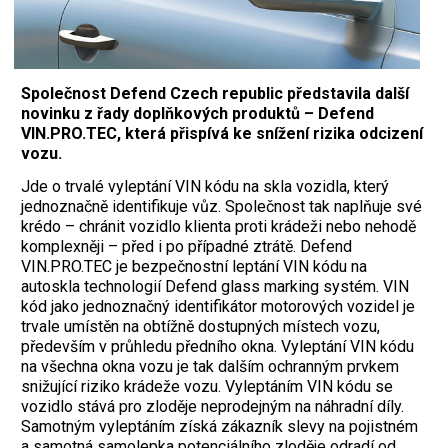
Společnost Defend Czech republic představila další
novinku z řady doplňkových produktů – Defend
VIN.PRO.TEC, která přispívá ke snížení rizika odcizení
vozu.
Jde o trvalé vyleptání VIN kódu na skla vozidla, který
jednoznačně identifikuje vůz. Společnost tak naplňuje své
krédo – chránit vozidlo klienta proti krádeži nebo nehodě
komplexněji – před i po případné ztrátě. Defend
VIN.PRO.TEC je bezpečnostní leptání VIN kódu na
autoskla technologií Defend glass marking systém. VIN
kód jako jednoznačný identifikátor motorových vozidel je
trvale umístěn na obtížně dostupných místech vozu,
především v průhledu předního okna. Vyleptání VIN kódu
na všechna okna vozu je tak dalším ochranným prvkem
snižující riziko krádeže vozu. Vyleptáním VIN kódu se
vozidlo stává pro zloděje neprodejným na náhradní díly.
Samotným vyleptáním získá zákazník slevy na pojistném
a samotná samolepka potenciálního zloděje odradí od