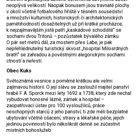
neoplývá velikostí. Naopak bonusem jsou travnaté plochy
v okolí včetně fotbalového hřiště v těsném sousedství
a množství kulturních, historických či architektonických
pamětihodností dosažitelných už při krátké procházce;
k nejzajímavějším jistě patří „kaskádové schodiště“ se
sochami dvou Tritonů – pozůstatek bývalého zámku.
O pár set metrů dál, za mostem přes Labe, je pak
nepřehlédnutelný turistický skvost „hospital Milosrdných
bratří“ se zahradou a pověstnými alegorickými sochami
ctností a neřestí.
Obec Kuks
Světoznámá vesnice s poměrně krátkou ale velmi
zajímavou historií. O její slávu se zasloužil majitel panství
hrabě F. A. Sporck mezi lety 1692 a 1738, který zde nechal
vybudovat honosné lázně, zámek a hospital –
zaopatřovací ústav pro 100 vysloužilců, práce
neschopných starců z jeho panství; ti zde měli bezplatné
ubytování včetně ošacení, stravy a lékařské péče; jejich
jedinou povinností bylo několikrát denně se zúčastnit
místních bohoslužeb.