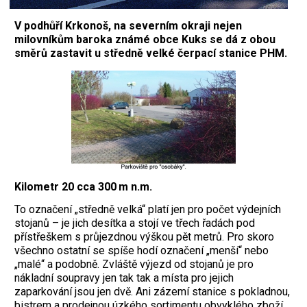
V podhůří Krkonoš, na severním okraji nejen
milovníkům baroka známé obce Kuks se dá z obou
směrů zastavit u středně velké čerpací stanice PHM.
Kilometr 20 cca 300 m n.m.
To označení „středně velká“ platí jen pro počet výdejních
stojanů – je jich desítka a stojí ve třech řadách pod
přístřeškem s průjezdnou výškou pět metrů. Pro skoro
všechno ostatní se spíše hodí označení „menší“ nebo
„malé“ a podobně. Zvláště výjezd od stojanů je pro
nákladní soupravy jen tak tak a místa pro jejich
zaparkování jsou jen dvě. Ani zázemí stanice s pokladnou,
bistrem a prodejnou úzkého sortimentu obvyklého zboží