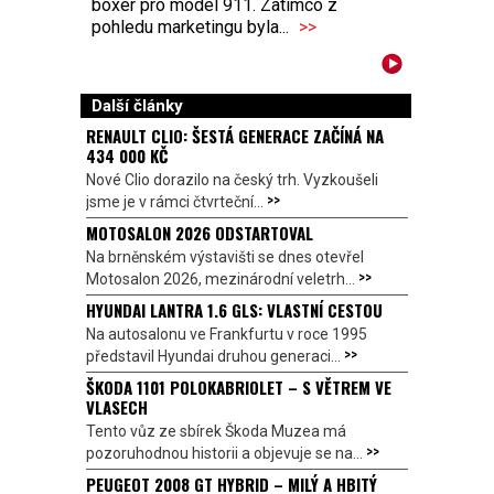
boxer pro model 911. Zatímco z
pohledu marketingu byla...
>>
Další články
RENAULT CLIO: ŠESTÁ GENERACE ZAČÍNÁ NA
434 000 KČ
Nové Clio dorazilo na český trh. Vyzkoušeli
>>
jsme je v rámci čtvrteční...
MOTOSALON 2026 ODSTARTOVAL
Na brněnském výstavišti se dnes otevřel
>>
Motosalon 2026, mezinárodní veletrh...
HYUNDAI LANTRA 1.6 GLS: VLASTNÍ CESTOU
Na autosalonu ve Frankfurtu v roce 1995
>>
představil Hyundai druhou generaci...
ŠKODA 1101 POLOKABRIOLET – S VĚTREM VE
VLASECH
Tento vůz ze sbírek Škoda Muzea má
>>
pozoruhodnou historii a objevuje se na...
PEUGEOT 2008 GT HYBRID – MILÝ A HBITÝ