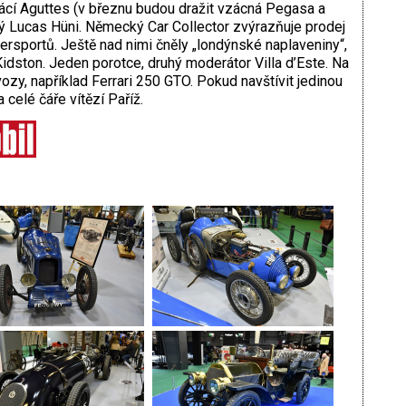
omácí Aguttes (v březnu budou dražit vzácná Pegasa a
ký Lucas Hüni. Německý Car Collector zvýrazňuje prodej
ersportů. Ještě nad nimi čněly „londýnské naplaveniny“,
idston. Jeden porotce, druhý moderátor Villa d’Este. Na
ozy, například Ferrari 250 GTO. Pokud navštívit jedinou
celé čáře vítězí Paříž.