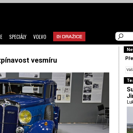
E
SPECIÁLY
VOLVO
Ne
Pře
zpínavost vesmíru
Te
Su
Ji
Luk