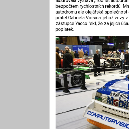
ilustrovala výstava „100 let autodr
bezpočtem rychlostních rekordů. Mn
autodromu ale olejářská společnost 
přátel Gabriela Voisina, jehož vozy 
zástupce Yacco řekl, že za jejich úča
poplatek.