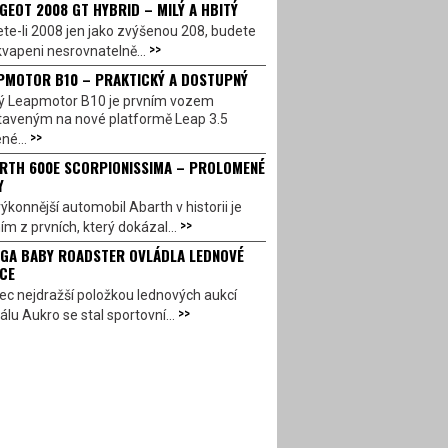
GEOT 2008 GT HYBRID – MILÝ A HBITÝ
te-li 2008 jen jako zvýšenou 208, budete
>>
vapeni nesrovnatelně...
PMOTOR B10 – PRAKTICKÝ A DOSTUPNÝ
ý Leapmotor B10 je prvním vozem
taveným na nové platformě Leap 3.5
>>
né...
RTH 600E SCORPIONISSIMA – PROLOMENÉ
Y
ýkonnější automobil Abarth v historii je
>>
ím z prvních, který dokázal...
GA BABY ROADSTER OVLÁDLA LEDNOVÉ
CE
c nejdražší položkou lednových aukcí
>>
álu Aukro se stal sportovní...