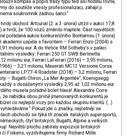
i sloužil kompas a popis trasy typu teď asi hodinu rovně,
my do soutěže vnesly profesionalizaci, zahájil ji
ž nemá soukromník žádnou šanci.“
vrdý obchod. Artcurial (2. a 3. února) utržil v aukci 17,8
) a tvrdí, že 100 vozů změnilo majitele. Část největších
žně pořádaná aukce konkurenčního Bonhamsu (1. února)
é akademii uspěla s favoritem – Ferrari Enzo (2004) s
91 milionu eur. A do třetice RM ­Sotheby’s v paláci
itálními výsledky: Ferrari 250 GT SWB Berlinetta
2 milionu eur, Fer­rari LaFerrari (2016) – 3,95 milionu,
 (1966) – 3,21 milionu, Maserati MC12 Versione Corsa
entenario LP77-4 Roadster (2018) – 3,2 milionu, Ferrari
noty – Bugatti Chiron „La Mer ­Argentée“, Koenigsegg
každý s dosaženými výsledky 2,95 až 1,02 milionu eur.
aždého musela pořádně bolet hlava! Alexandre Corre
né, že nabídka obou prvně jmenovaných konkurentů je
ízet co nejlepší vozy pro každou skupinu klientů. (…)
vyhledáváme.“ Pokud jde o značky, nejčetněji se
šech obchodů se týká tří značek italských supersportů,
německých, čtyř britských, Bugatti, Alpine a velkých
ují. Největší plochu zabíraly expozice britských
 či Fiskens, vyzdvihujeme firmy Richard Mille