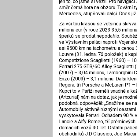
jen to, co jsme si vezli. Pro navigac
směr černá hora na obzoru. Tovární tý
Mercedes, stupňovali další. Dnes ji
Za vší tou krásou se většinou skrývá t
milionu eur (v roce 2023 35,5 milionu
šperků se prodat nepodařilo. Soubě
ve Výstavním paláci naproti Vojensk
asi 9500 km na tachometru a cenou 3,
Louvre (31. ledna; 76 položek) s kap
Competizione Scaglietti (1960) – 10,1
Ferrari 275 GTB/6C Alloy Scaglietti
(2007) – 3,04 milionu, Lamborghini C
Enzo (2003) – 3,1 milionu. Další kle
Regera, tři Porsche a McLaren P1 – 
Kupci to v Paříži neměli snadné a k
(Artcurial) nám na dotaz, jak je mož
podobná, odpověděl: „Snažíme se nab
Automobily aktivně různými cestami 
vyskytovala Ferrari. Odhadem 90 % v
Lancie a Alfy Romeo, tří prémiových 
domácích vozů 30. let. Ostatní paběrk
obchodníků J.D Classics, Joe Macari