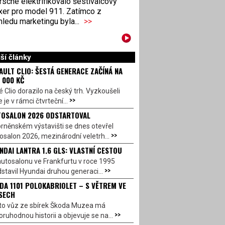
sche elektrifikovalo šestiválcový
xer pro model 911. Zatímco z
ledu marketingu byla...
>>
ší články
AULT CLIO: ŠESTÁ GENERACE ZAČÍNÁ NA
 000 KČ
 Clio dorazilo na český trh. Vyzkoušeli
>>
 je v rámci čtvrteční...
OSALON 2026 ODSTARTOVAL
rněnském výstavišti se dnes otevřel
>>
salon 2026, mezinárodní veletrh...
NDAI LANTRA 1.6 GLS: VLASTNÍ CESTOU
utosalonu ve Frankfurtu v roce 1995
>>
stavil Hyundai druhou generaci...
DA 1101 POLOKABRIOLET – S VĚTREM VE
SECH
to vůz ze sbírek Škoda Muzea má
>>
ruhodnou historii a objevuje se na...