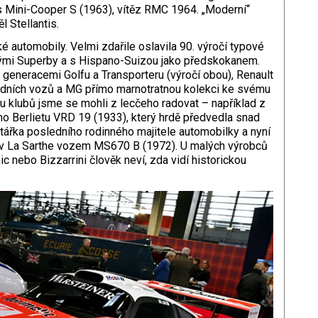
Mini-Cooper S (1963), vítěz RMC 1964. „Moderní“
 Stellantis.
é automobily. Velmi zdařile oslavila 90. výročí typové
ckými Superby a s Hispano-Suizou jako předskokanem.
eneracemi Golfu a Transporteru (výročí obou), Renault
ordních vozů a MG přímo marnotratnou kolekci ke svému
u klubů jsme se mohli z lecčeho radovat – například z
o Berlietu VRD 19 (1933), který hrdě předvedla snad
tářka posledního rodinného majitele automobilky a nyní
 v La Sarthe vozem MS670 B (1972). U malých výrobců
c nebo Bizzarrini člověk neví, zda vidí historickou