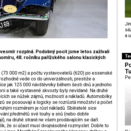
Ji
sá
a u
 vesmír rozpíná. Podobný pocit jsme letos zažívali
Te
omíru, 48. ročníku pařížského salonu klasických
Po
Tu
u (73 000 m2) a počtu vystavovatelů (620) po essenské
Pe
rozhodně vede co do univerzálnosti, prestiže a
ě více jak 125 000 návštěvníky během šesti dnů a jednoho
torii a také vystavené skvosty byly nevídané. Na druhé
ajících se nůžek zájmů, možností a nákladů. Automobilky
vozů se posouvají a logicky se rozrůstá množství a počet
Druhým rozměrem je růst nákladů. Sběratelé sice
ování předmětů své touhy a snů (nebo dobře
í), na druhé straně ne všem prodávajícím se daří.
lik, že si účast musí dvojnásobně rozmyslet. Dobře to