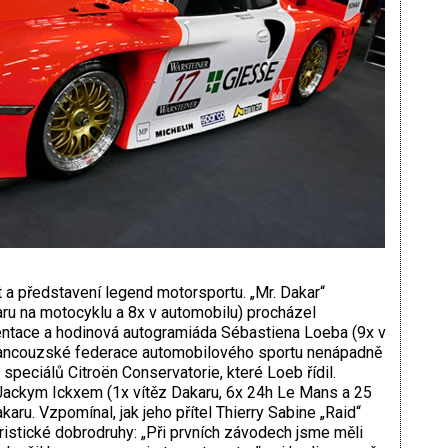
a představení legend motorsportu. „Mr. Dakar“
aru na motocyklu a 8x v automobilu) procházel
entace a hodinová autogramiáda Sébastiena Loeba (9x v
u Francouzské federace automobilového sportu nenápadně
speciálů Citroën Conservatorie, které Loeb řídil.
ackym Ickxem (1x vítěz Dakaru, 6x 24h Le Mans a 25
aru. Vzpomínal, jak jeho přítel Thierry Sabine „Raid“
stické dobrodruhy: „Při prvních závodech jsme měli