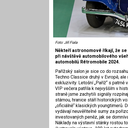
Foto: Jiří Fiala
Někteří astronomové říkají, že se
při návštěvě automobilového všeh
automobilů Rétromobile 2024.
Pařížský salon je sice co do rozsah
Techno Classice druhý v Evropě, ale 
exkluzivity. Letošní „Paříž“ s patrn
VIP večera patřila k nejvyšším v his
straně jsme zachytili signály rozpín
stárnou, hranice stáří historických 
„oficiálně“ klasických youngtimerů. 
vydávají neuvěřitelné sumy za pořiz
investovaných peněz, jak se domnívaj
Náklady na výstavní stánky rostou to