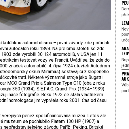
PEU
Bere
přek
LEA
Nov
pos
urče
vní kolébkou automobilismu – první závody zde pořádali
ABA
rvní autosalon roku 1898. Na přelomu století se zde
LED
 1903 zde vyrobili 30 124 automobilů, v USA jen 11
Nejv
restrikcím testovat vozy ve Francii. Uvádí se, že zde do
jedn
000 značek automobilů. 4. října 1924 otevřeli Autodrom
 středomořský okruh Miramas) sestávající z klopeného
PRA
áčkovité trati. Některé významné stroje jako Bugatti
AUK
lcar MCO Grand Prix a Salmson Type C10 (oba z roku
Vůbe
nghi 350 (1934), S.E.F.A.C. Grand-Prix (1934–1939)
port
jí naše fotografie. Roku 1973 se stala vlastníkem
odní homologace jim vypršela roku 2001. Čas od času
z veřejných peněz spolufinancovaná muzea. Letos ale
ské muzeum se pochlubilo Fiatem 130 HP (1907) a
es nepředstavitelného závodu Paříž–Peking. Britské