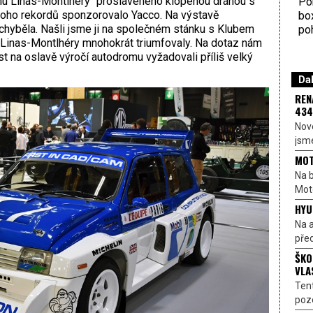
omu Linas-Montlhéry“ proslaveného klopenou dráhou s
Por
oho rekordů sponzorovalo Yacco. Na výstavě
bo
chyběla. Našli jsme ji na společném stánku s Klubem
poh
v Linas-Montlhéry mnohokrát triumfovaly. Na dotaz nám
st na oslavě výročí autodromu vyžadovali příliš velký
Dal
REN
434
Nové
jsme
MOT
Na b
Moto
HYU
Na a
před
ŠKO
VLA
Ten
pozo