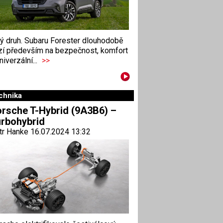
ný druh. Subaru Forester dlouhodobě
zí především na bezpečnost, komfort
niverzální...
>>
chnika
rsche T-Hybrid (9A3B6) –
rbohybrid
tr Hanke 16.07.2024 13:32