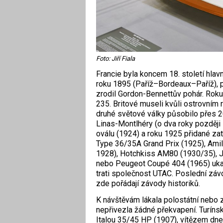
Foto: Jiří Fiala
Francie byla koncem 18. století hla
roku 1895 (Paříž–Bordeaux–Paříž), p
zrodil Gordon-Bennettův pohár. Roku
235. Britové museli kvůli ostrovním 
druhé světové války působilo přes 2
Linas-Montlhéry (o dva roky později
oválu (1924) a roku 1925 přidané zat
Type 36/35A Grand Prix (1925), Ami
1928), Hotchkiss AM80 (1930/35), Jo
nebo Peugeot Coupé 404 (1965) ukazu
trati společnost UTAC. Poslední záv
zde pořádají závody historiků.
K návštěvám lákala polostátní nebo 
nepřivezla žádné překvapení. Turín
Italou 35/45 HP (1907), vítězem dn