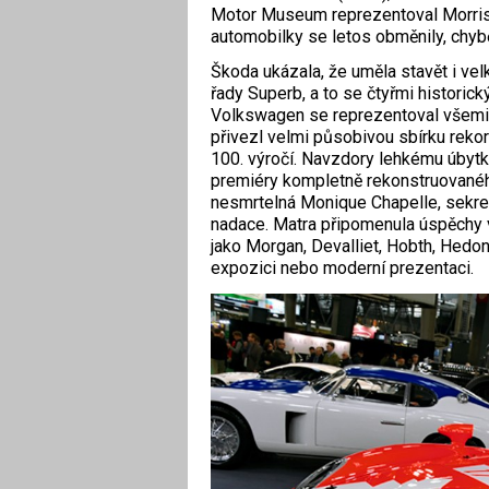
Motor Museum reprezentoval Morris 
automobilky se letos obměnily, chyběl
Škoda ukázala, že uměla stavět i velk
řady Superb, a to se čtyřmi histori
Volkswagen se reprezentoval všemi g
přivezl velmi působivou sbírku rek
100. výročí. Navzdory lehkému úbytk
premiéry kompletně rekonstruovanéh
nesmrtelná Monique ­Chapelle, sekre
nadace. Matra připomenula úspěchy
jako Morgan, Devalliet, Hobth, Hedoni
expozici nebo moderní prezentaci.