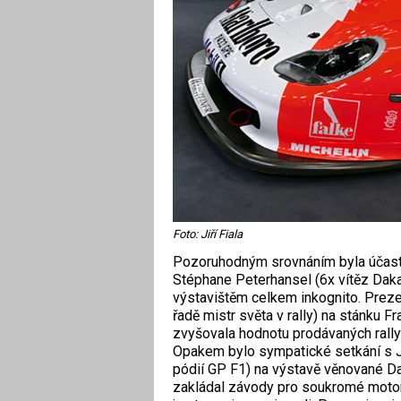
Foto: Jiří Fiala
Pozoruhodným srovnáním byla účast 
Stéphane Peterhansel (6x vítěz ­Dak
výstavištěm celkem inkognito. Prez
řadě mistr světa v ral­ly) na stánk
zvyšovala hodnotu prodávaných rally 
Opakem bylo sympatické setkání s J
pódií GP F1) na výstavě věnované Dak
zakládal závody pro soukromé motori