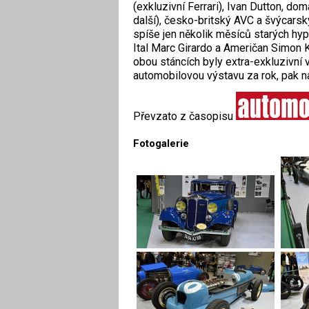
(exkluzivní Ferrari), Ivan Dutton, d
další), česko-britský AVC a švýcars
spíše jen několik měsíců starých hyp
Ital Marc Girardo a Američan Simon K
obou stáncích byly extra-exkluzivní v
automobilovou výstavu za rok, pak na 
Převzato z časopisu
Fotogalerie