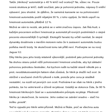
Takže „hliníkový“ automobil je o 40 % lehčí než ocelový? Ne, vůbec ne. Pouze
nosná struktura je lehčí, další součásti, jako je pohonná jednotka, nápravy či vnitřní
vybavení, jsou shodné. Je zjištěno, že samotná karoserie se na pohotovostní
hmotnosti automobilu podílí nějakými 30 %,
z toho vyplývá, že hliník uspoří na
hmotnosti automobilu přibližně 12 %.
Možná se vám to nezdá, ale jedná se o velmi značnou úsporu. Jak říká Audi, s
každým procentem snížení hmotnosti je automobil při rovných podmínkách o stejné
procento ekonomičtější či rychlejší. Ekologičtí fanatici by určitě namítali, že stejné
dynamiky dosáhnete s menším motorem nebo že k zastavení automobilu budou
potřeba menší brzdy. Ve skutečnosti tomu tak příliš není. Podívejme se na nový
Jaguar XJ.
Díky hliníku jsou jeho brzdy relativně výkonnější, podobně jako pohonné jednotky.
Na druhou stranu právě nižší pohotovostní hmotnost umožnila, aby byl základní
pohonnou jednotkou šestiválec. Asi bychom našli na každé straně několik pro a
proti, neoddiskutovatelným faktem však zůstává, že hliník je dražší než ocel. Je
obtížné
v současné chvíli říci přesně o kolik, protože jeho cena je strašlivě
nestabilní, na rozdíl od pevných cen oceli. Podíváme-li se však na hliník z jiného
pohledu, lze ho velmi levně a účinně recyklovat. Uvádějí se dokonce čísla, že 90 %
hmotnosti hliníkových částí se v automobilovém průmyslu recykluje. Předností
hliníku je i skutečnost, že nerezne. Jeho oxidaci se zabrání snadno – stačí ho
trošku „posolit“.
Teď to vypadá pro hliník velmi příznivě. Možná si říkáte, proč se všechna auta