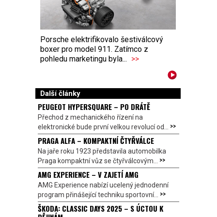
Porsche elektrifikovalo šestiválcový
boxer pro model 911. Zatímco z
pohledu marketingu byla...
>>
Další články
PEUGEOT HYPERSQUARE – PO DRÁTĚ
Přechod z mechanického řízení na
>>
elektronické bude první velkou revolucí od...
PRAGA ALFA – KOMPAKTNÍ ČTYŘVÁLCE
Na jaře roku 1923 představila automobilka
>>
Praga kompaktní vůz se čtyřválcovým...
AMG EXPERIENCE – V ZAJETÍ AMG
AMG Experience nabízí ucelený jednodenní
>>
program přinášející techniku sportovní...
ŠKODA: CLASSIC DAYS 2025 – S ÚCTOU K