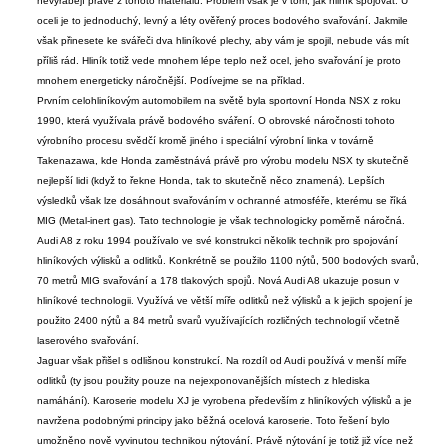
nevyrábějí právě z tohoto materiálu. Problém však je v tom, jak hliník spojovat. U
oceli je to jednoduchý, levný
a léty ověřený proces bodového svařování. Jakmile
však přinesete ke svářeči dva hliníkové plechy, aby vám je spojil, nebude vás mít
příliš rád. Hliník totiž vede mnohem lépe teplo než ocel, jeho svařování je proto
mnohem energeticky náročnější. Podívejme se na příklad.
Prvním celohliníkovým automobilem na světě byla sportovní Honda NSX z roku
1990, která využívala právě bodového sváření. O obrovské náročnosti tohoto
výrobního procesu svědčí kromě jiného i speciální výrobní linka v továrně
Takenazawa, kde Honda zaměstnává právě pro výrobu modelu NSX ty skutečně
nejlepší lidi (když to řekne Honda, tak to skutečně něco znamená). Lepších
výsledků však lze dosáhnout svařováním
v ochranné atmosféře, kterému se říká
MIG
(Metal-inert gas).
Tato technologie je však technologicky poměrně náročná.
Audi A8 z roku 1994 používalo ve své konstrukci několik technik pro spojování
hliníkových výlisků a odlitků. Konkrétně se použilo 1100 nýtů, 500 bodových svarů,
70 metrů MIG svařování a 178 tlakových spojů. Nová Audi A8 ukazuje posun v
hliníkové technologii. Využívá ve větší míře odlitků než výlisků a k jejich spojení je
použito 2400 nýtů a 84 metrů svarů využívajících rozličných technologií včetně
laserového svařování.
J
aguar však přišel s odlišnou konstrukcí. Na rozdíl od Audi používá v menší míře
odlitků (ty jsou použity pouze na nejexponovanějších místech z hlediska
namáhání). Karoserie modelu XJ je vyrobena především z hliníkových výlisků a je
navržena podobnými principy jako běžná ocelová karoserie. Toto řešení bylo
umožněno nově vyvinutou technikou nýtování. Právě nýtování je totiž již více než