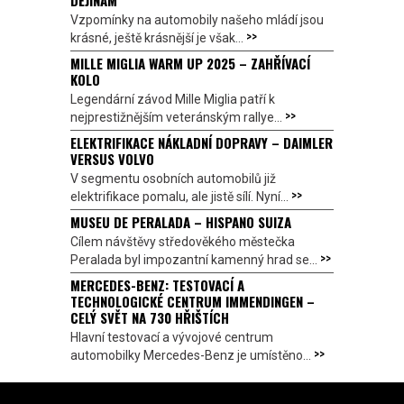
DĚJINÁM
Vzpomínky na automobily našeho mládí jsou
>>
krásné, ještě krásnější je však...
MILLE MIGLIA WARM UP 2025 – ZAHŘÍVACÍ
KOLO
Legendární závod Mille Miglia patří k
>>
nejprestižnějším veteránským rallye...
ELEKTRIFIKACE NÁKLADNÍ DOPRAVY – DAIMLER
VERSUS VOLVO
V segmentu osobních automobilů již
>>
elektrifikace pomalu, ale jistě sílí. Nyní...
MUSEU DE PERALADA – HISPANO SUIZA
Cílem návštěvy středověkého městečka
>>
Peralada byl impozantní kamenný hrad se...
MERCEDES-BENZ: TESTOVACÍ A
TECHNOLOGICKÉ CENTRUM IMMENDINGEN –
CELÝ SVĚT NA 730 HŘIŠTÍCH
Hlavní testovací a vývojové centrum
>>
automobilky Mercedes-Benz je umístěno...