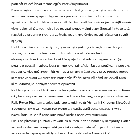
padesát let ověřenou technologií v leteckém průmyslu.
Klasické nýtování spočívá v tom, že se dva plechy provrtají a nýt se rozklepe, čímž
se vytvoří pevné spojení. Jaguar však používá novou technologii, vyvinutou
společností Henrob. Jak je vidět na přiloženém detailním obrázku (na protější straně
vlevo dole), při této technologii se provrtají pouze vrchní pláty. Speciální nýt se totiž
nastřelí do spodního plechu a zbývající jeden, dva či více plechů zůstanou pevně
spojeny.
Problém nastává v tom, že tyto nýty musí být vyrobeny z té nejlepší oceli a jak
známo, hliník není dobré dávat do kontaktu s ocelí. Vzniká tak tzv.
elektrogalvanická koroze, která dokáže spojení znehodnotit. Jaguar tedy nýty
potahuje speciální látkou, která tomuto jevu zabraňuje. Jaguar používá na produkci
modelu XJ více než 3000 nýtů Henrob a jen dva krátké svary MIG. Posléze projde
karoserie Jaguaru XJ procesem podobným žíhání oceli, při němž se vytvoří tvrdá
kůra, odolávající běžným oděrkám v provozu.
Problém je v tom, že hliníková auta lze vyrábět pouze v omezeném množství. Právě
díky tomu se používá na zmiňované dvě luxusní limuzíny, dále potom například na
Rolls-Royce Phantom a celou řadu sportovních vozů (Honda NSX, Lotus Elise/Opel
Speedster, BMW Z8, Ferrari 360 Modena a další). Další cestu ukazuje BMW s
novou řadou 5, v níž kombinuje právě hliník s ocelovými strukturami.
Hliník se původně používal v závodních autech, než ho nahradily kompozity. Podaří
se těmto extrémně pevným, lehkým a také drahým materiálům proniknout mezi
sériová auta vyjma specialit typu Ferrari Enzo či Porsche Carrera GT?