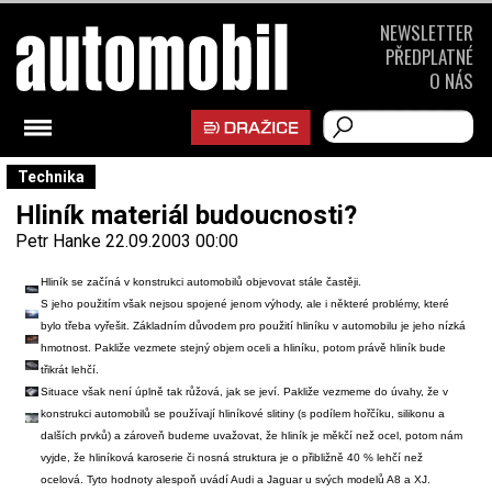
NEWSLETTER
PŘEDPLATNÉ
O NÁS
Technika
Hliník materiál budoucnosti?
Petr Hanke
22.09.2003 00:00
Hliník se začíná v konstrukci automobilů objevovat stále častěji.
S jeho použitím však nejsou spojené jenom výhody, ale i některé problémy, které
bylo třeba vyřešit. Základním důvodem pro použití hliníku v automobilu je jeho nízká
hmotnost. Pakliže vezmete stejný objem oceli a hliníku, potom právě hliník bude
třikrát lehčí.
Situace však není úplně tak růžová, jak se jeví. Pakliže vezmeme do úvahy, že v
konstrukci automobilů se používají hliníkové slitiny (s podílem hořčíku, silikonu a
dalších prvků) a zároveň budeme uvažovat, že hliník je měkčí než ocel, potom nám
vyjde, že hliníková karoserie či nosná struktura je o přibližně 40 % lehčí než
ocelová. Tyto hodnoty alespoň uvádí Audi a Jaguar u svých modelů A8 a XJ.