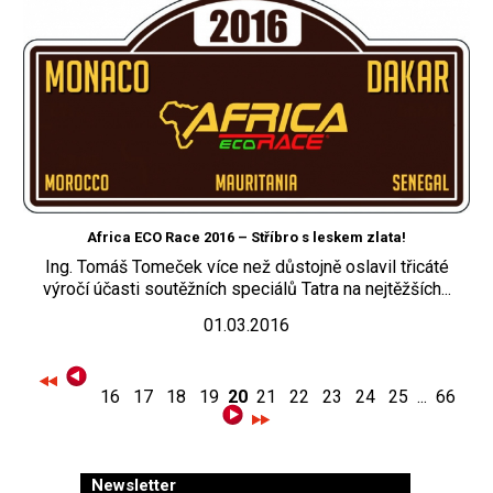
Africa ECO Race 2016 – Stříbro s leskem zlata!
Ing. Tomáš Tomeček více než důstojně oslavil třicáté
výročí účasti soutěžních speciálů Tatra na nejtěžších...
01.03.2016
16
17
18
19
20
21
22
23
24
25
...
66
Newsletter