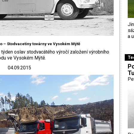
Ji
sá
a u
o – Stodvacetiny továrny ve Vysokém Mýtě
týden oslav stodvacátého výročí založení výrobního
Te
odu ve Vysokém Mýtě.
Po
04.09.2015
Tu
Pe