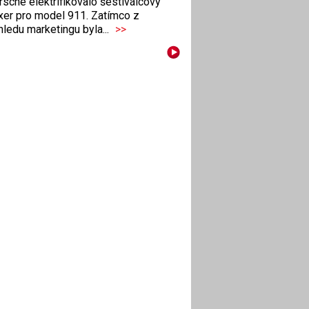
sche elektrifikovalo šestiválcový
xer pro model 911. Zatímco z
ledu marketingu byla...
>>