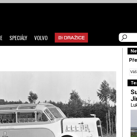
E
SPECIÁLY
VOLVO
Ne
Pře
Te
Su
Ji
Luk