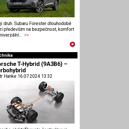
ný druh. Subaru Forester dlouhodobě
zí především na bezpečnost, komfort
niverzální...
>>
chnika
rsche T-Hybrid (9A3B6) –
rbohybrid
tr Hanke 16.07.2024 13:32