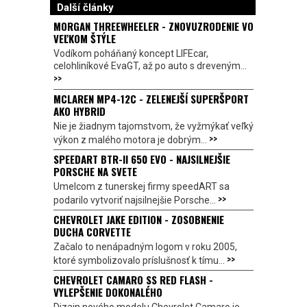
Další články
MORGAN THREEWHEELER - ZNOVUZRODENIE VO
VEĽKOM ŠTÝLE
Vodíkom poháňaný koncept LIFEcar,
celohliníkové EvaGT, až po auto s dreveným...
>>
MCLAREN MP4-12C - ZELENEJŠÍ SUPERŠPORT
AKO HYBRID
Nie je žiadnym tajomstvom, že vyžmýkať veľký
>>
výkon z malého motora je dobrým...
SPEEDART BTR-II 650 EVO - NAJSILNEJŠIE
PORSCHE NA SVETE
Umelcom z tunerskej firmy speedART sa
>>
podarilo vytvoriť najsilnejšie Porsche...
CHEVROLET JAKE EDITION - ZOSOBNENIE
DUCHA CORVETTE
Začalo to nenápadným logom v roku 2005,
>>
ktoré symbolizovalo príslušnosť k tímu...
CHEVROLET CAMARO SS RED FLASH -
VYLEPŠENIE DOKONALÉHO
Dizajn nového modelu Chevrolet Camaro je