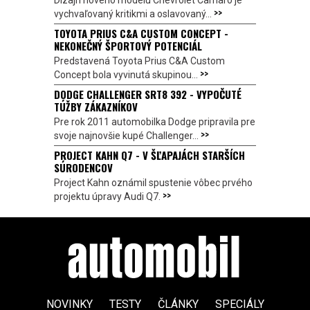
>>
vychvaľovaný kritikmi a oslavovaný...
TOYOTA PRIUS C&A CUSTOM CONCEPT -
NEKONEČNÝ ŠPORTOVÝ POTENCIÁL
Predstavená Toyota Prius C&A Custom
>>
Concept bola vyvinutá skupinou...
DODGE CHALLENGER SRT8 392 - VYPOČUTÉ
TÚŽBY ZÁKAZNÍKOV
Pre rok 2011 automobilka Dodge pripravila pre
>>
svoje najnovšie kupé Challenger...
PROJECT KAHN Q7 - V ŠĽAPAJÁCH STARŠÍCH
SÚRODENCOV
Project Kahn oznámil spustenie vôbec prvého
>>
projektu úpravy Audi Q7.
NOVINKY
TESTY
ČLÁNKY
SPECIÁLY