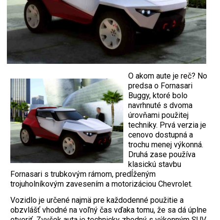
O akom aute je reč? No
predsa o Fornasari
Buggy, ktoré bolo
navrhnuté s dvoma
úrovňami použitej
techniky. Prvá verzia je
cenovo dostupná a
trochu menej výkonná.
Druhá zase používa
klasickú stavbu
Fornasari s trubkovým rámom, predĺženým
trojuholníkovým zavesením a motorizáciou Chevrolet.
Vozidlo je určené najmä pre každodenné použitie a
obzvlášť vhodné na voľný čas vďaka tomu, že sa dá úplne
otvoriť. Zvyšok auta je technicky zhodný s výkonným SUV