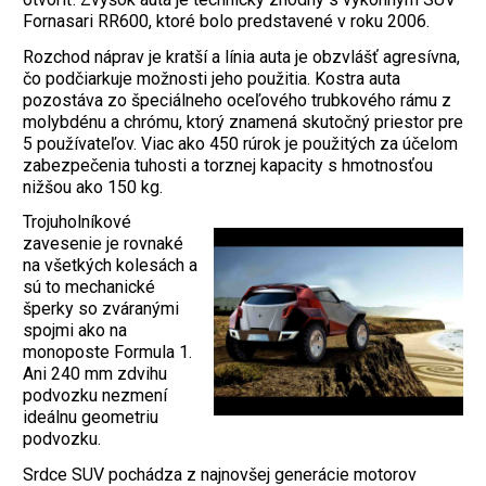
Fornasari RR600, ktoré bolo predstavené v roku 2006.
Rozchod náprav je kratší a línia auta je obzvlášť agresívna,
čo podčiarkuje možnosti jeho použitia. Kostra auta
pozostáva zo špeciálneho oceľového trubkového rámu z
molybdénu a chrómu, ktorý znamená skutočný priestor pre
5 používateľov. Viac ako 450 rúrok je použitých za účelom
zabezpečenia tuhosti a torznej kapacity s hmotnosťou
nižšou ako 150 kg.
Trojuholníkové
zavesenie je rovnaké
na všetkých kolesách a
sú to mechanické
šperky so zváranými
spojmi ako na
monoposte Formula 1.
Ani 240 mm zdvihu
podvozku nezmení
ideálnu geometriu
podvozku.
Srdce SUV pochádza z najnovšej generácie motorov