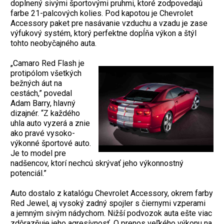
doplnený sivými športovými pruhmi, ktoré zodpovedajú
farbe 21-palcových kolies. Pod kapotou je Chevrolet
Accessory paket pre nasávanie vzduchu a vzadu je zase
výfukový systém, ktorý perfektne dopĺňa výkon a štýl
tohto neobyčajného auta.
„Camaro Red Flash je
protipólom všetkých
bežných áut na
cestách,” povedal
Adam Barry, hlavný
dizajnér. “Z každého
uhla auto vyzerá a znie
ako pravé vysoko-
výkonné športové auto.
Je to model pre
nadšencov, ktorí nechcú skrývať jeho výkonnostný
potenciál.”
Auto dostalo z katalógu Chevrolet Accessory, okrem farby
Red Jewel, aj vysoký zadný spojler s čiernymi vzperami
a jemným sivým nádychom. Nižší podvozok auta ešte viac
zdôrazňuje jeho agresívnosť. O prenos veľkého výkonu na