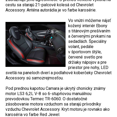
cestu sa starajú 21-palcové kolesá od Chevrolet
Accessory. Anténa autorádia je vo farbe karosérie.
Vo vnútri môžeme nájsť
kožený interiér Ebony
s titánovým prešívaním
a červenými prvkami na
sedadlách. Špeciálny
volant, pedále
v športovom štýle,
červené svetlo pre
držiaky nápojov a pre
priestor pre nohy, LED
svetlá na paneloch dverí a podlahové koberčeky Chevrolet
Accessory sú samozrejmosťou.
Pod prednou kapotou Camara je ukrytý chonicky známy
motor LS3 6,2L V-8 so 6-stupňovou manuálnou
prevodovkou Termec TR-6060. O dostatočné
zásobovanie motora vzduchom sa starajú prívodníky
vzduchu Chevrolet Accessory. Kryt motoru je rovnako ako
karoséria vo farbe Red Jewel.