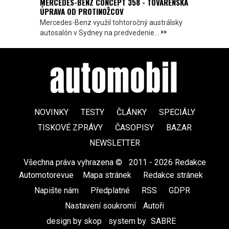
MERCEDES-BENZ CONCEPT 358 - TOVÁRENSKÁ
ÚPRAVA OD PROTINOŽCOV
Mercedes-Benz využil tohtoročný austrálsky
>>
autosalón v Sydney na predvedenie...
NOVINKY
TESTY
ČLÁNKY
SPECIÁLY
TISKOVÉ ZPRÁVY
ČASOPISY
BAZAR
NEWSLETTER
Všechna práva vyhrazena ©
|
2011 - 2026 Redakce
Automotorevue
|
Mapa stránek
|
Redakce stránek
|
Napište nám
|
Předplatné
|
RSS
|
GDPR
|
Nastavení soukromí
Autoři
design by skop
|
system by
SABRE
|