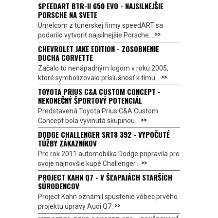
SPEEDART BTR-II 650 EVO - NAJSILNEJŠIE
PORSCHE NA SVETE
Umelcom z tunerskej firmy speedART sa
>>
podarilo vytvoriť najsilnejšie Porsche...
CHEVROLET JAKE EDITION - ZOSOBNENIE
DUCHA CORVETTE
Začalo to nenápadným logom v roku 2005,
>>
ktoré symbolizovalo príslušnosť k tímu...
TOYOTA PRIUS C&A CUSTOM CONCEPT -
NEKONEČNÝ ŠPORTOVÝ POTENCIÁL
Predstavená Toyota Prius C&A Custom
>>
Concept bola vyvinutá skupinou...
DODGE CHALLENGER SRT8 392 - VYPOČUTÉ
TÚŽBY ZÁKAZNÍKOV
Pre rok 2011 automobilka Dodge pripravila pre
>>
svoje najnovšie kupé Challenger...
PROJECT KAHN Q7 - V ŠĽAPAJÁCH STARŠÍCH
SÚRODENCOV
Project Kahn oznámil spustenie vôbec prvého
>>
projektu úpravy Audi Q7.