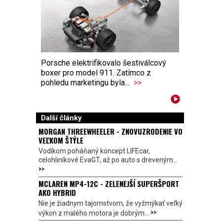
Porsche elektrifikovalo šestiválcový
boxer pro model 911. Zatímco z
pohledu marketingu byla...
>>
Další články
MORGAN THREEWHEELER - ZNOVUZRODENIE VO
VEĽKOM ŠTÝLE
Vodíkom poháňaný koncept LIFEcar,
celohliníkové EvaGT, až po auto s dreveným...
>>
MCLAREN MP4-12C - ZELENEJŠÍ SUPERŠPORT
AKO HYBRID
Nie je žiadnym tajomstvom, že vyžmýkať veľký
>>
výkon z malého motora je dobrým...