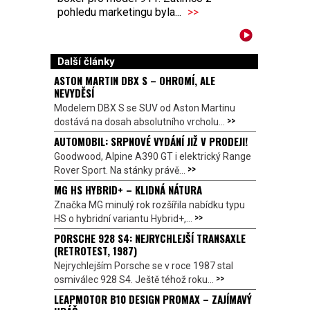
pohledu marketingu byla...
>>
Další články
ASTON MARTIN DBX S – OHROMÍ, ALE
NEVYDĚSÍ
Modelem DBX S se SUV od Aston Martinu
>>
dostává na dosah absolutního vrcholu...
AUTOMOBIL: SRPNOVÉ VYDÁNÍ JIŽ V PRODEJI!
Goodwood, Alpine A390 GT i elektrický Range
>>
Rover Sport. Na stánky právě...
MG HS HYBRID+ – KLIDNÁ NÁTURA
Značka MG minulý rok rozšířila nabídku typu
>>
HS o hybridní variantu Hybrid+,...
PORSCHE 928 S4: NEJRYCHLEJŠÍ TRANSAXLE
(RETROTEST, 1987)
Nejrychlejším Porsche se v roce 1987 stal
>>
osmiválec 928 S4. Ještě téhož roku...
LEAPMOTOR B10 DESIGN PROMAX – ZAJÍMAVÝ