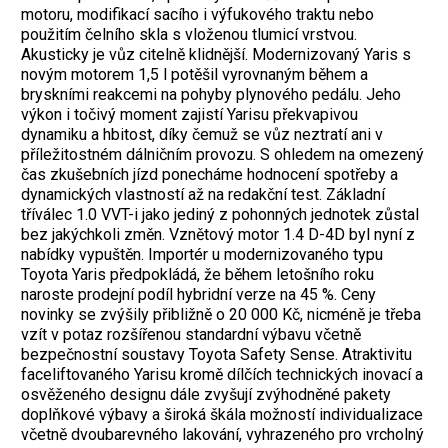
motoru, modifikací sacího i výfukového traktu nebo
použitím čelního skla s vloženou tlumicí vrstvou.
Akusticky je vůz citelně klidnější. Modernizovaný Yaris s
novým motorem 1,5 l potěšil vyrovnaným během a
bryskními reakcemi na pohyby plynového pedálu. Jeho
výkon i točivý moment zajistí Yarisu překvapivou
dynamiku a hbitost, díky čemuž se vůz neztratí ani v
příležitostném dálničním provozu. S ohledem na omezený
čas zkušebních jízd ponecháme hodnocení spotřeby a
dynamických vlastností až na redakční test. Základní
tříválec 1.0 VVT-i jako jediný z pohonných jednotek zůstal
bez jakýchkoli změn. Vznětový motor 1.4 D-4D byl nyní z
nabídky vypuštěn.
Importér u modernizovaného typu
Toyota Yaris předpokládá, že během letošního roku
naroste prodejní podíl hybridní verze na 45 %. Ceny
novinky se zvýšily přibližně o 20 000 Kč, nicméně je třeba
vzít v potaz rozšířenou standardní výbavu včetně
bezpečnostní soustavy Toyota Safety Sense. Atraktivitu
faceliftovaného Yarisu kromě dílčích technických inovací a
osvěženého designu dále zvyšují zvýhodněné pakety
doplňkové výbavy a široká škála možností individualizace
včetně dvoubarevného lakování, vyhrazeného pro vrcholný