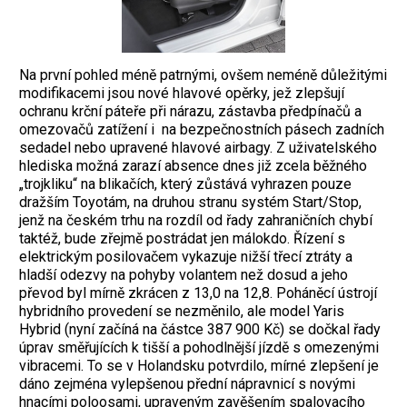
Na první pohled méně patrnými, ovšem neméně důležitými
modifikacemi jsou nové hlavové opěrky, jež zlepšují
ochranu krční páteře při nárazu, zástavba předpínačů a
omezovačů zatížení i na bezpečnostních pásech zadních
sedadel nebo upravené hlavové airbagy. Z uživatelského
hlediska možná zarazí absence dnes již zcela běžného
„trojkliku“ na blikačích, který zůstává vyhrazen pouze
dražším Toyotám, na druhou stranu systém Start/Stop,
jenž na českém trhu na rozdíl od řady zahraničních chybí
taktéž, bude zřejmě postrádat jen málokdo. Řízení s
elektrickým posilovačem vykazuje nižší třecí ztráty a
hladší odezvy na pohyby volantem než dosud a jeho
převod byl mírně zkrácen z 13,0 na 12,8. Poháněcí ústrojí
hybridního provedení se nezměnilo, ale model Yaris
Hybrid (nyní začíná na částce 387 900 Kč) se dočkal řady
úprav směřujících k tišší a pohodlnější jízdě s omezenými
vibracemi. To se v Holandsku potvrdilo, mírné zlepšení je
dáno zejména vylepšenou přední nápravnicí s novými
hnacími poloosami, upraveným zavěšením spalovacího