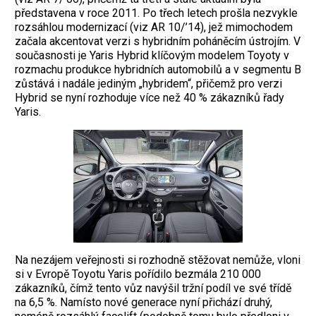
představena v roce 2011. Po třech letech prošla nezvykle
rozsáhlou modernizací (viz AR 10/’14), jež mimochodem
začala akcentovat verzi s hybridním poháněcím ústrojím. V
současnosti je Yaris Hybrid klíčovým modelem Toyoty v
rozmachu produkce hybridních automobilů a v segmentu B
zůstává i nadále jediným „hybridem“, přičemž pro verzi
Hybrid se nyní rozhoduje více než 40 % zákazníků řady
Yaris.
Na nezájem veřejnosti si rozhodně stěžovat nemůže, vloni
si v Evropě Toyotu Yaris pořídilo bezmála 210 000
zákazníků, čímž tento vůz navýšil tržní podíl ve své třídě
na 6,5 %. Namísto nové generace nyní přichází druhý,