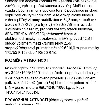
Samonosná ocelová konstrukce; všechna kola nezávisle
zavěšena, vpředu příčná ramena a vzpěry McPherson,
vzadu vlečená ramena spojená torzně poddajnou příčkou;
odpružení vinutými pružinami a teleskopickými tlumiči,
vpředu příčný zkrutný stabilizátor ø 24,2 mm; kotoučové
brzdy ø 258/278 (pro
b)
a
c)
: ø 280/278) mm, vpředu
s vnitřním chlazením, pro vybrané trhy vzadu bubnové,
ABS/EBD/BA, VSC/TRC; hřebenové řízení s
elektromechanickým posilovačem EPS, převod 12,8:1,
otáčky volantem mezi krajními rejdy 2,66;
stopový/obrysový průměr otáčení 9,6/10,0 m; pneumatiky
175/65 R 15 nebo 195/50 R 16.
ROZMĚRY A HMOTNOSTI
Rozvor náprav 2510 mm, rozchod kol 1485/1470 mm; d/
š/v 3945/1695/1510 mm; součinitel odporu vzduchu c
=
x
0,29; objem zavazadlového prostoru (VDA) 286 l; objem
palivové nádrže 42 (pro
c)
36) l; hmotnost pohotovostní
DIN v pořadí motorů 980/1040/1090 kg, celková
1450/1545/1565 kg.
PROVOZNÍ VLASTNOSTI
(údaje výrobce, v pořadí
motorů, v závorce AT)