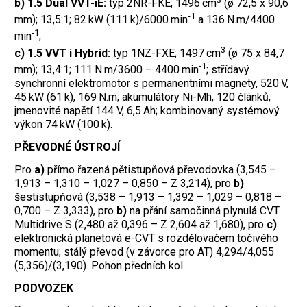
b) 1.5 Dual VVT-iE:
typ 2NR-FKE; 1496 cm
(ø 72,5 x 90,6
-1
mm); 13,5:1; 82 kW (111 k)/6000 min
a 136 N.m/4400
-1
min
;
3
c) 1.5 VVT i Hybrid:
typ 1NZ-FXE; 1497 cm
(ø 75 x 84,7
-1
mm); 13,4:1; 111 N.m/3600 – 4400 min
; střídavý
synchronní elektromotor s permanentními magnety, 520 V,
45 kW (61 k), 169 N.m; akumulátory Ni-Mh, 120 článků,
jmenovité napětí 144 V, 6,5 Ah; kombinovaný systémový
výkon 74 kW (100 k).
PŘEVODNÉ ÚSTROJÍ
Pro
a)
přímo řazená pětistupňová převodovka (3,545 –
1,913 – 1,310 – 1,027 – 0,850 – Z 3,214), pro
b)
šestistupňová (3,538 – 1,913 – 1,392 – 1,029 – 0,818 –
0,700 – Z 3,333), pro
b)
na přání samočinná plynulá CVT
Multidrive S (2,480 až 0,396 – Z 2,604 až 1,680), pro
c)
elektronická planetová e-CVT s rozdělovačem točivého
momentu; stálý převod (v závorce pro AT) 4,294/4,055
(5,356)/(3,190). Pohon předních kol.
PODVOZEK