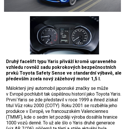
Druhý facelift typu Yaris přiváží kromě upraveného
vzhledu rovněž sadu pokrokových bezpečnostních
prvků Toyota Safety Sense ve standardní výbavě, ale
především zcela nový zážehový motor 1,5 l.
M
álokterý jiný automobil japonské značky se může
v Evropě pochlubit tak úspěšnou historií jako Toyota Yaris.
První Yaris se zde představil v roce 1999 a ihned získal
titul Vůz roku 2000 (COTY). Roku 2001 se rozběhla jeho
produkce v Evropě, ve francouzském Valenciennes
(TMMF), kde o sedm let později výroba dosáhla hranice
1000 vozů denně. To už ale šlo o Yaris druhé generace
(viz AR 7/’06), přičemž ta třetí a stále aktuální byla