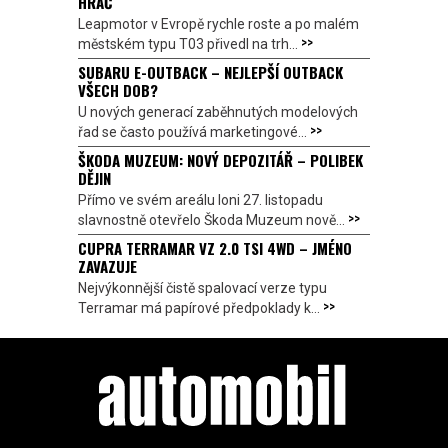
HRÁČ
Leapmotor v Evropě rychle roste a po malém
>>
městském typu T03 přivedl na trh...
SUBARU E-OUTBACK – NEJLEPŠÍ OUTBACK
VŠECH DOB?
U nových generací zaběhnutých modelových
>>
řad se často používá marketingové...
ŠKODA MUZEUM: NOVÝ DEPOZITÁŘ – POLIBEK
DĚJIN
Přímo ve svém areálu loni 27. listopadu
>>
slavnostně otevřelo Škoda Muzeum nově...
CUPRA TERRAMAR VZ 2.0 TSI 4WD – JMÉNO
ZAVAZUJE
Nejvýkonnější čistě spalovací verze typu
>>
Terramar má papírové předpoklady k...