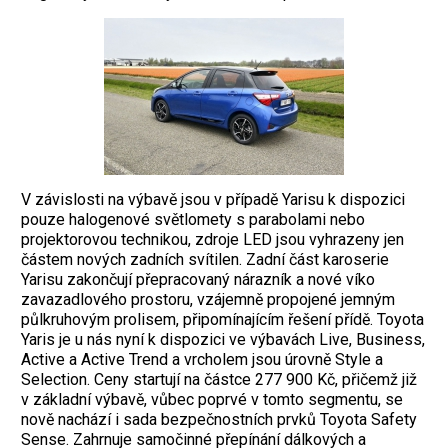
V závislosti na výbavě jsou v případě Yarisu k dispozici
pouze halogenové světlomety s parabolami nebo
projektorovou technikou, zdroje LED jsou vyhrazeny jen
částem nových zadních svítilen. Zadní část karoserie
Yarisu zakončují přepracovaný nárazník a nové víko
zavazadlového prostoru, vzájemně propojené jemným
půlkruhovým prolisem, připomínajícím řešení přídě. Toyota
Yaris je u nás nyní k dispozici ve výbavách Live, Business,
Active a Active Trend a vrcholem jsou úrovně Style a
Selection. Ceny startují na částce 277 900 Kč, přičemž již
v základní výbavě, vůbec poprvé v tomto segmentu, se
nově nachází i sada bezpečnostních prvků Toyota Safety
Sense. Zahrnuje samočinné přepínání dálkových a