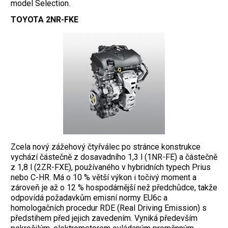
model Selection.
TOYOTA 2NR-FKE
Zcela nový zážehový čtyřválec po stránce konstrukce
vychází částečně z dosavadního 1,3 l (1NR-FE) a částečně
z 1,8 l (2ZR-FXE), používaného v hybridních typech Prius
nebo C-HR. Má o 10 % větší výkon i točivý moment a
zároveň je až o 12 % hospodárnější než předchůdce, takže
odpovídá požadavkům emisní normy EU6c a
homologačních procedur RDE (Real Driving Emission) s
předstihem před jejich zavedením. Vyniká především