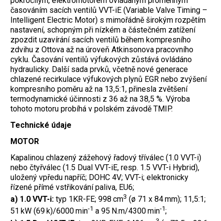
pokročilým, elektromotorem ovládaným proměnným
časováním sacích ventilů VVT-iE (Variable Valve Timing –
Intelligent Electric Motor) s mimořádně širokým rozpětím
nastavení, schopným při nízkém a částečném zatížení
zpozdit uzavírání sacích ventilů během kompresního
zdvihu z Ottova až na úroveň Atkinsonova pracovního
cyklu. Časování ventilů výfukových zůstává ovládáno
hydraulicky. Další sada prvků, včetně nové generace
chlazené recirkulace výfukových plynů EGR nebo zvýšení
kompresního poměru až na 13,5:1, přinesla zvětšení
termodynamické účinnosti z 36 až na 38,5 %. Výroba
tohoto motoru probíhá v polském závodě TMIP.
Technické údaje
MOTOR
Kapalinou chlazený zážehový řadový tříválec (1.0 VVT-i)
nebo čtyřválec (1.5 Dual VVT-iE, resp. 1.5 VVT-i Hybrid),
uložený vpředu napříč; DOHC 4V; VVT-i; elektronicky
řízené přímé vstřikování paliva, EU6;
3
a) 1.0 VVT-i:
typ 1KR-FE; 998 cm
(ø 71 x 84 mm); 11,5:1;
-1
-1
51 kW (69 k)/6000 min
a 95 N.m/4300 min
;
3