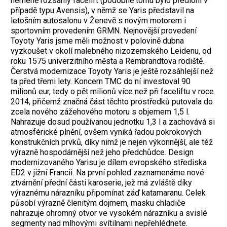
neméně rozsáhlý facelift (podobně tomu bylo předloni v
případě typu Avensis), v němž se Yaris představil na
letošním autosalonu v Ženevě s novým motorem i
sportovním provedením GRMN. Nejnovější provedení
Toyoty Yaris jsme měli možnost v polovině dubna
vyzkoušet v okolí malebného nizozemského Leidenu, od
roku 1575 univerzitního města a Rembrandtova rodiště.
Čerstvá modernizace Toyoty Yaris je ještě rozsáhlejší než
ta před třemi lety. Koncern TMC do ní investoval 90
milionů eur, tedy o pět milionů více než při faceliftu v roce
2014, přičemž značná část těchto prostředků putovala do
zcela nového zážehového motoru s objemem 1,5 l.
Nahrazuje dosud používanou jednotku 1,3 l a zachovává si
atmosférické plnění, ovšem vyniká řadou pokrokových
konstrukčních prvků, díky nimž je nejen výkonnější, ale též
výrazně hospodárnější než jeho předchůdce. Design
modernizovaného Yarisu je dílem evropského střediska
ED2 v jižní Francii. Na první pohled zaznamenáme nové
ztvárnění přední části karoserie, jež má zvláště díky
výraznému nárazníku připomínat záď katamaranu. Celek
působí výrazně členitým dojmem, masku chladiče
nahrazuje ohromný otvor ve vysokém nárazníku a svislé
segmenty nad mlhovými svítilnami nepřehlédnete.