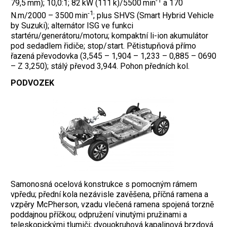
-1
79,5 mm); 10,0:1; 82 kW (111 k)/5500 min
a 170
-1
N.m/2000 – 3500 min
; plus SHVS (Smart Hybrid Vehicle
by Suzuki); alternátor ISG ve funkci
startéru/generátoru/motoru; kompaktní li-ion akumulátor
pod sedadlem řidiče; stop/start. Pětistupňová přímo
řazená převodovka (3,545 – 1,904 – 1,233 – 0,885 – 0690
– Z 3,250); stálý převod 3,944. Pohon předních kol.
PODVOZEK
Samonosná ocelová konstrukce s pomocným rámem
vpředu; přední kola nezávisle zavěšena, příčná ramena a
vzpěry McPherson, vzadu vlečená ramena spojená torzně
poddajnou příčkou; odpružení vinutými pružinami a
teleskopickými tlumiči; dvouokruhová kapalinová brzdová