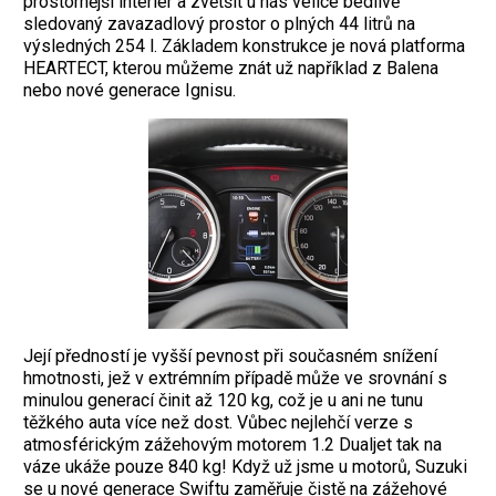
prostornější interiér a zvětšit u nás velice bedlivě
sledovaný zavazadlový prostor o plných 44 litrů na
výsledných 254 l. Základem konstrukce je nová platforma
HEARTECT, kterou můžeme znát už například z Balena
nebo nové generace Ignisu.
Její předností je vyšší pevnost při současném snížení
hmotnosti, jež v extrémním případě může ve srovnání s
minulou generací činit až 120 kg, což je u ani ne tunu
těžkého auta více než dost. Vůbec nejlehčí verze s
atmosférickým zážehovým motorem 1.2 Dualjet tak na
váze ukáže pouze 840 kg! Když už jsme u motorů, Suzuki
se u nové generace Swiftu zaměřuje čistě na zážehové