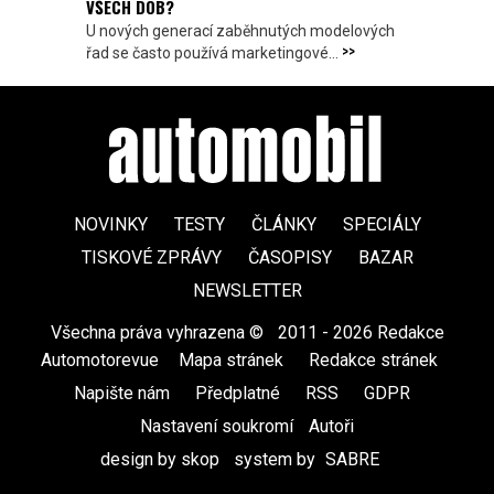
VŠECH DOB?
U nových generací zaběhnutých modelových
>>
řad se často používá marketingové...
NOVINKY
TESTY
ČLÁNKY
SPECIÁLY
TISKOVÉ ZPRÁVY
ČASOPISY
BAZAR
NEWSLETTER
Všechna práva vyhrazena ©
|
2011 - 2026 Redakce
Automotorevue
|
Mapa stránek
|
Redakce stránek
|
Napište nám
|
Předplatné
|
RSS
|
GDPR
|
Nastavení soukromí
Autoři
design by skop
|
system by
SABRE
|