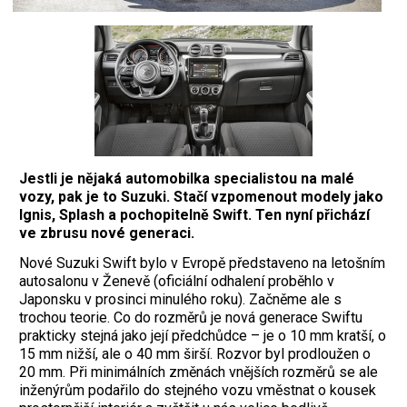
Jestli je nějaká automobilka specialistou na malé
vozy, pak je to Suzuki. Stačí vzpomenout modely jako
Ignis, Splash a pochopitelně Swift. Ten nyní přichází
ve zbrusu nové generaci.
N
ové Suzuki Swift bylo v Evropě představeno na letošním
autosalonu v Ženevě (oficiální odhalení proběhlo v
Japonsku v prosinci minulého roku). Začněme ale s
trochou teorie. Co do rozměrů je nová generace Swiftu
prakticky stejná jako její předchůdce – je o 10 mm kratší, o
15 mm nižší, ale o 40 mm širší. Rozvor byl prodloužen o
20 mm. Při minimálních změnách vnějších rozměrů se ale
inženýrům podařilo do stejného vozu vměstnat o kousek