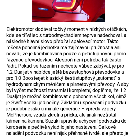
Elektromotor dodával točivý moment v nízkých otáčkách,
kde se tříválec s turbodmychadlem teprve nadechoval, a
následně hlavní slovo přebíral spalovací motor. Takto
řešená pohonná jednotka má zajímavou pružnost a ani
nevadí, že je kombinována pouze s pětistupňovou přímo
řazenou převodovkou. Alespoň není potřeba tak často
řadit. Pokud se řazením nechcete vůbec zabývat, je pro
1.2 Dualjet v nabídce ještě bezestupňová převodovka a
pro 1.0 Boosterjet klasický šestistupňový „automat“ s
hydrodynamickým měničem a planetovými převody. A aby
byl výčet možností transmisí kompletní, doplňme, že 1.2
Dualjet je možné kombinovat s pohonem všech kol, čímž
je Swift vcelku jedinečný. Základní uspořádání podvozku
je podobné jako u minulé generace – vpředu vzpěry
McPherson, vzadu zkrutná příčka, ale jinak nezůstal
kámen na kameni. Suzuki upravilo uchycení podvozku do
karoserie a pečlivě vyladilo jeho nastavení. Celkové
naladění podvozku není nijak přehnaně tvrdé, ale přesto je