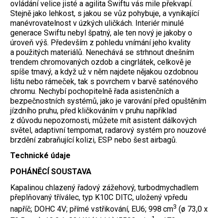
ovládání velice jisté a agilita Swiftu vás mile překvapí.
Stejně jako lehkost, s jakou se vůz pohybuje, a vynikající
manévrovatelnost v úzkých uličkách.
Interiér minulé
generace Swiftu nebyl špatný, ale ten nový je jakoby o
úroveň výš. Především z pohledu vnímání jeho kvality
a použitých materiálů. Nenechává se strhnout dnešním
trendem chromovaných ozdob a cingrlátek, celkově je
spíše tmavý, a když už v něm najdete nějakou ozdobnou
lištu nebo rámeček, tak s povrchem v barvě saténového
chromu. Nechybí pochopitelně řada asistenčních a
bezpečnostních systémů, jako je varování před opuštěním
jízdního pruhu, před kličkováním v pruhu například
z důvodu nepozornosti, můžete mít asistent dálkových
světel, adaptivní tempomat, radarový systém pro nouzové
brzdění zabraňující kolizi, ESP nebo šest airbagů.
Technické údaje
POHÁNĚCÍ SOUSTAVA
Kapalinou chlazený řadový zážehový, turbodmychadlem
přeplňovaný tříválec, typ K10C DITC, uložený vpředu
3
napříč; DOHC 4V; přímé vstřikování, EU6; 998 cm
(ø 73,0 x