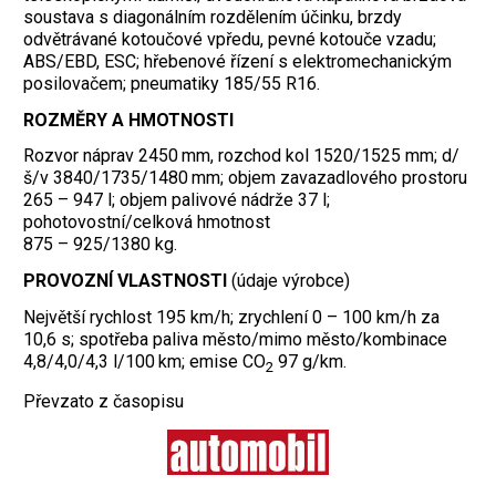
soustava s diagonálním rozdělením účinku, brzdy
odvětrávané kotoučové vpředu, pevné kotouče vzadu;
ABS/EBD, ESC; hřebenové řízení s elektromechanickým
posilovačem; pneumatiky 185/55 R16.
ROZMĚRY A HMOTNOSTI
Rozvor náprav 2450 mm, rozchod kol 1520/1525 mm; d/
š/v 3840/1735/1480 mm; objem zavazadlového prostoru
265 – 947 l; objem palivové nádrže 37 l;
pohotovostní/celková hmotnost
875 – 925/1380 kg.
PROVOZNÍ VLASTNOSTI
(údaje výrobce)
Největší rychlost 195 km/h; zrychlení 0 – 100 km/h za
10,6 s; spotřeba paliva město/mimo město/kombinace
4,8/4,0/4,3 l/100 km; emise CO
97 g/km.
2
Převzato z časopisu