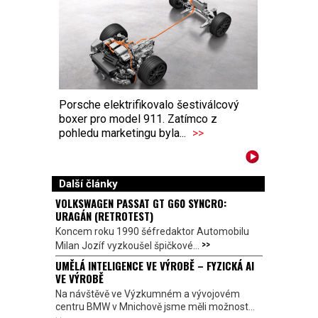
Porsche elektrifikovalo šestiválcový
boxer pro model 911. Zatímco z
pohledu marketingu byla...
>>
Další články
VOLKSWAGEN PASSAT GT G60 SYNCRO:
URAGÁN (RETROTEST)
Koncem roku 1990 šéfredaktor Automobilu
>>
Milan Jozíf vyzkoušel špičkové...
UMĚLÁ INTELIGENCE VE VÝROBĚ – FYZICKÁ AI
VE VÝROBĚ
Na návštěvě ve Výzkumném a vývojovém
centru BMW v Mnichově jsme měli možnost...