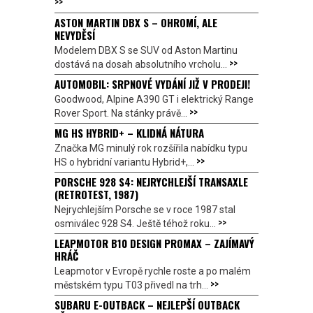
>>
ASTON MARTIN DBX S – OHROMÍ, ALE
NEVYDĚSÍ
Modelem DBX S se SUV od Aston Martinu
>>
dostává na dosah absolutního vrcholu...
AUTOMOBIL: SRPNOVÉ VYDÁNÍ JIŽ V PRODEJI!
Goodwood, Alpine A390 GT i elektrický Range
>>
Rover Sport. Na stánky právě...
MG HS HYBRID+ – KLIDNÁ NÁTURA
Značka MG minulý rok rozšířila nabídku typu
>>
HS o hybridní variantu Hybrid+,...
PORSCHE 928 S4: NEJRYCHLEJŠÍ TRANSAXLE
(RETROTEST, 1987)
Nejrychlejším Porsche se v roce 1987 stal
>>
osmiválec 928 S4. Ještě téhož roku...
LEAPMOTOR B10 DESIGN PROMAX – ZAJÍMAVÝ
HRÁČ
Leapmotor v Evropě rychle roste a po malém
>>
městském typu T03 přivedl na trh...
SUBARU E-OUTBACK – NEJLEPŠÍ OUTBACK