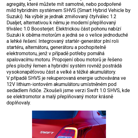
agregáty, které můžete mít samotné, nebo podpořené
mild hybridním systémem SHVS (Smart Hybrid Vehicle by
Suzuki). Na výběr je jednak zmiňovaný čtyřválec 1.2
Dualjet, alternativou k němu je moderní přeplňovaný
tříválec 1.0 Boosterjet. Elektrickou část pohonu nabízí
Suzuki k oběma motorům a jedná se o velice jednoduché
a lehké řešení. Integrovaný startér-generátor plní roli
startéru, alternátoru, generátoru a pochopitelně
elektromotoru, jenž v případě potřeby pomáhá
spalovacímu motoru. Propojení obou motorů je řešeno
přes plochý řemen a hybridní systém rovněž postrádá
vysokonapěťovou část a velké a těžké akumulátory.
V případě SHVS je rekuperovaná energie uchovávána ve
12V lithium-iontovém akumulátoru umístněném pod
sedadlem řidiče. Zkoušeli jsme verzi Swift 1.0 SHVS, kde
se elektromotor a malý přeplňovaný motor krásně
doplňovaly.