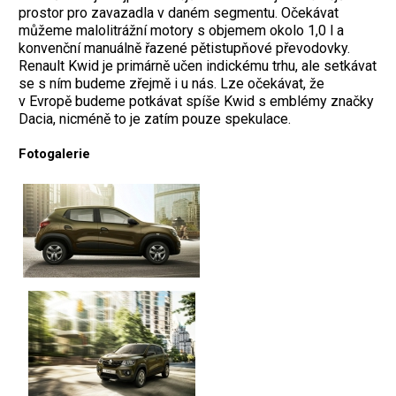
prostor pro zavazadla v daném segmentu. Očekávat
můžeme malolitrážní motory s objemem okolo 1,0 l a
konvenční manuálně řazené pětistupňové převodovky.
Renault Kwid je primárně učen indickému trhu, ale setkávat
se s ním budeme zřejmě i u nás. Lze očekávat, že
v Evropě budeme potkávat spíše Kwid s emblémy značky
Dacia, nicméně to je zatím pouze spekulace.
Fotogalerie