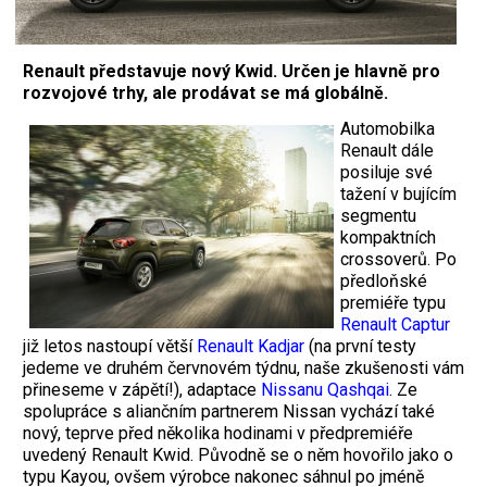
Renault představuje nový Kwid. Určen je hlavně pro
rozvojové trhy, ale prodávat se má globálně.
Automobilka
Renault dále
posiluje své
tažení v bujícím
segmentu
kompaktních
crossoverů. Po
předloňské
premiéře typu
Renault Captur
již letos nastoupí větší
Renault Kadjar
(na první testy
jedeme ve druhém červnovém týdnu, naše zkušenosti vám
přineseme v zápětí!), adaptace
Nissanu Qashqai
. Ze
spolupráce s aliančním partnerem Nissan vychází také
nový, teprve před několika hodinami v předpremiéře
uvedený Renault Kwid. Původně se o něm hovořilo jako o
typu Kayou, ovšem výrobce nakonec sáhnul po jméně