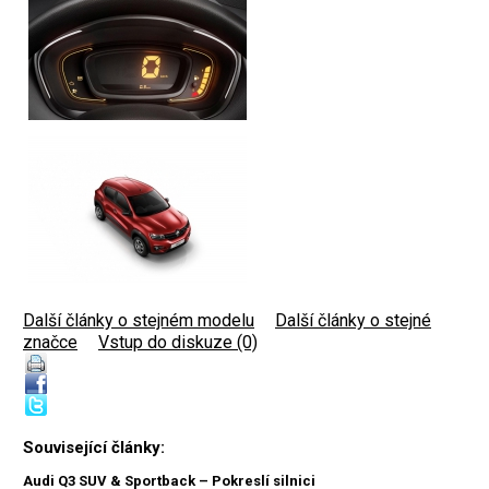
Další články o stejném modelu
|
Další články o stejné
značce
|
Vstup do diskuze (0)
Související články:
Audi Q3 SUV & Sportback – Pokreslí silnici