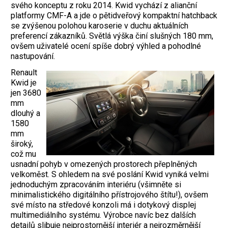
svého konceptu z roku 2014. Kwid vychází z alianční
platformy CMF-A a jde o pětidveřový kompaktní hatchback
se zvýšenou polohou karoserie v duchu aktuálních
preferencí zákazníků. Světlá výška činí slušných 180 mm,
ovšem uživatelé ocení spíše dobrý výhled a pohodlné
nastupování.
Renault
Kwid je
jen 3680
mm
dlouhý a
1580
mm
široký,
což mu
usnadní pohyb v omezených prostorech přeplněných
velkoměst. S ohledem na své poslání Kwid vyniká velmi
jednoduchým zpracováním interiéru (všimněte si
minimalistického digitálního přístrojového štítu!), ovšem
své místo na středové konzoli má i dotykový displej
multimediálního systému. Výrobce navíc bez dalších
detailů slibuje nejprostornější interiér a nejrozměrnější