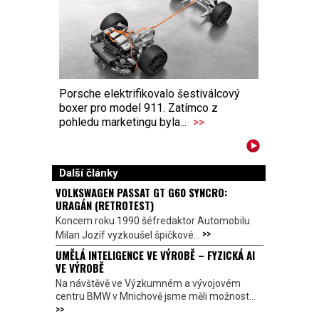
Porsche elektrifikovalo šestiválcový
boxer pro model 911. Zatímco z
pohledu marketingu byla...
>>
Další články
VOLKSWAGEN PASSAT GT G60 SYNCRO:
URAGÁN (RETROTEST)
Koncem roku 1990 šéfredaktor Automobilu
>>
Milan Jozíf vyzkoušel špičkové...
UMĚLÁ INTELIGENCE VE VÝROBĚ – FYZICKÁ AI
VE VÝROBĚ
Na návštěvě ve Výzkumném a vývojovém
centru BMW v Mnichově jsme měli možnost...
>>