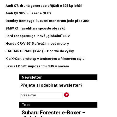
Audi Q7: druhá generace přijíždí o 325 kg lehčí
Audi Q8 SUV – Laser a OLED
Bentley Bentayga: luxusní monstrum jede přes 300!
BMW X1: facelift na spoustě obrázků
Ford Escape/Kuga: nové „globální" SUV
Honda CR-V 2015 přiváží i nové motory
JAGUAR F-PACE (X761) – Poprvé do výšky
Kia X-Car, prototyp v tenisovém a filmovém stylu
Lexus LX 570: impozantní SUV v novém
Newsletter
Přejete si odebírat newsletter?
Test
Subaru Forester e-Boxer –