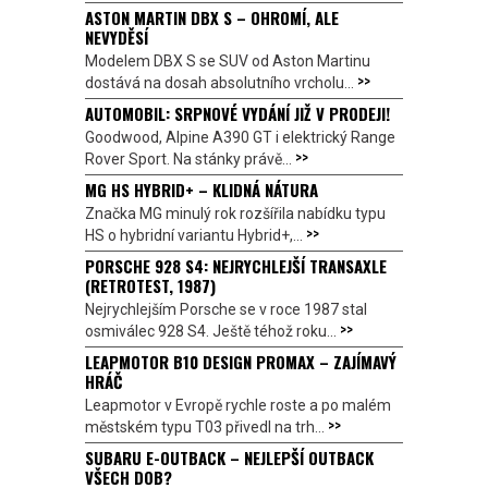
ASTON MARTIN DBX S – OHROMÍ, ALE
NEVYDĚSÍ
Modelem DBX S se SUV od Aston Martinu
>>
dostává na dosah absolutního vrcholu...
AUTOMOBIL: SRPNOVÉ VYDÁNÍ JIŽ V PRODEJI!
Goodwood, Alpine A390 GT i elektrický Range
>>
Rover Sport. Na stánky právě...
MG HS HYBRID+ – KLIDNÁ NÁTURA
Značka MG minulý rok rozšířila nabídku typu
>>
HS o hybridní variantu Hybrid+,...
PORSCHE 928 S4: NEJRYCHLEJŠÍ TRANSAXLE
(RETROTEST, 1987)
Nejrychlejším Porsche se v roce 1987 stal
>>
osmiválec 928 S4. Ještě téhož roku...
LEAPMOTOR B10 DESIGN PROMAX – ZAJÍMAVÝ
HRÁČ
Leapmotor v Evropě rychle roste a po malém
>>
městském typu T03 přivedl na trh...
SUBARU E-OUTBACK – NEJLEPŠÍ OUTBACK
VŠECH DOB?