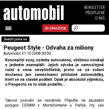
NEWSLETTER
PŘEDPLATNÉ
O NÁS
Svezli jsme se
Peugeot Style - Odvaha za miliony
Automobil
31.10.2008 00:00
Koncepční vozy, ozdoby autosalonů, většinou vznikají
v jediném exempláři. Jejich výroba je samozřejmě
ruční a cena nevyčíslitelná, proto se za volant
dostanou jen zaměstnanci příslušné automobilky,
kteří se na stavbě podíleli. Opak je absolutní výjimkou,
u Peugeotu se to však podařilo…
Takové pozvání se neodmítá. Přijeďte na zkušební
polygon CERAM v Mortefontaine u Paříže, my vás