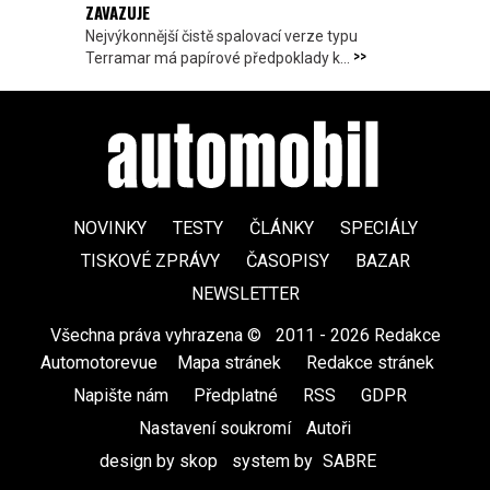
ZAVAZUJE
Nejvýkonnější čistě spalovací verze typu
>>
Terramar má papírové předpoklady k...
NOVINKY
TESTY
ČLÁNKY
SPECIÁLY
TISKOVÉ ZPRÁVY
ČASOPISY
BAZAR
NEWSLETTER
Všechna práva vyhrazena ©
|
2011 - 2026 Redakce
Automotorevue
|
Mapa stránek
|
Redakce stránek
|
Napište nám
|
Předplatné
|
RSS
|
GDPR
|
Nastavení soukromí
Autoři
design by skop
|
system by
SABRE
|