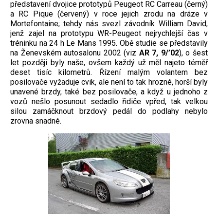
představení dvojice prototypů Peugeot RC Carreau (černý)
a RC Pique (červený) v roce jejich zrodu na dráze v
Mortefontaine; tehdy nás svezl závodník William David,
jenž zajel na prototypu WR-Peugeot nejrychlejší čas v
tréninku na 24 h Le Mans 1995. Obě studie se představily
na Ženevském autosalonu 2002 (viz
AR 7,
9/’02
), o šest
let později byly naše, ovšem každý už měl najeto téměř
deset tisíc kilometrů. Řízení malým volantem bez
posilovače vyžaduje cvik, ale není to tak hrozné, horší byly
unavené brzdy, také bez posilovače, a když u jednoho z
vozů nešlo posunout sedadlo řidiče vpřed, tak velkou
silou zamáčknout brzdový pedál do podlahy nebylo
zrovna snadné.