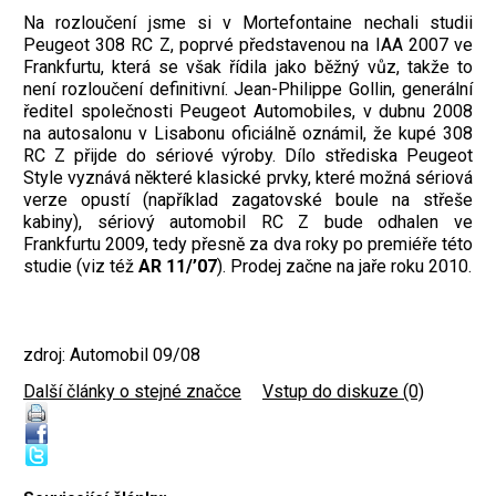
Na rozloučení jsme si v Mortefontaine nechali studii
Peugeot 308 RC Z, poprvé představenou na IAA 2007 ve
Frankfurtu, která se však řídila jako běžný vůz, takže to
není rozloučení definitivní. Jean-Philippe Gollin, generální
ředitel společnosti Peugeot Automobiles, v dubnu 2008
na autosalonu v Lisabonu oficiálně oznámil, že kupé 308
RC Z přijde do sériové výroby. Dílo střediska Peugeot
Style vyznává některé klasické prvky, které možná sériová
verze opustí (například zagatovské boule na střeše
kabiny), sériový automobil RC Z bude odhalen ve
Frankfurtu 2009, tedy přesně za dva roky po premiéře této
studie (viz též
AR 11/’07
). Prodej začne na jaře roku 2010.
zdroj: Automobil 09/08
Další články o stejné značce
|
Vstup do diskuze (0)