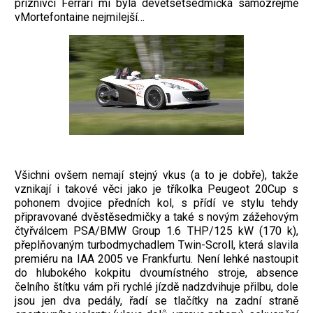
příznivci Ferrari mi byla devětsetsedmička samozřejmě
vMortefontaine nejmilejší…
Všichni ovšem nemají stejný vkus (a to je dobře), takže
vznikají i takové věci jako je tříkolka Peugeot 20Cup s
pohonem dvojice předních kol, s přídí ve stylu tehdy
připravované dvěstěsedmičky a také s novým zážehovým
čtyřválcem PSA/BMW Group 1.6 THP/125 kW (170 k),
přeplňovaným turbodmychadlem Twin-Scroll, která slavila
premiéru na IAA 2005 ve Frankfurtu. Není lehké nastoupit
do hlubokého kokpitu dvoumístného stroje, absence
čelního štítku vám při rychlé jízdě nadzdvihuje přilbu, dole
jsou jen dva pedály, řadí se tlačítky na zadní straně