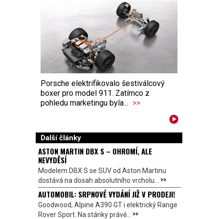
Porsche elektrifikovalo šestiválcový
boxer pro model 911. Zatímco z
pohledu marketingu byla...
>>
Další články
ASTON MARTIN DBX S – OHROMÍ, ALE
NEVYDĚSÍ
Modelem DBX S se SUV od Aston Martinu
>>
dostává na dosah absolutního vrcholu...
AUTOMOBIL: SRPNOVÉ VYDÁNÍ JIŽ V PRODEJI!
Goodwood, Alpine A390 GT i elektrický Range
>>
Rover Sport. Na stánky právě...