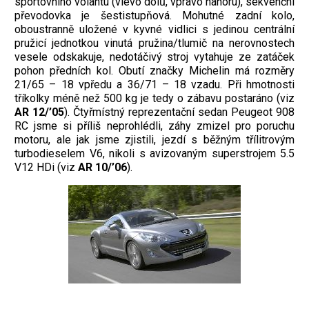
sportovního volantu (vlevo dolů, vpravo nahoru), sekvenční
převodovka je šestistupňová. Mohutné zadní kolo,
oboustranně uložené v kyvné vidlici s jedinou centrální
pružicí jednotkou vinutá pružina/tlumič na nerovnostech
vesele odskakuje, nedotáčivý stroj vytahuje ze zatáček
pohon předních kol. Obutí značky Michelin má rozměry
21/65 – 18 vpředu a 36/71 – 18 vzadu. Při hmotnosti
tříkolky méně než 500 kg je tedy o zábavu postaráno (viz
AR
12/’05
). Čtyřmístný reprezentační sedan Peugeot 908
RC jsme si příliš neprohlédli, záhy zmizel pro poruchu
motoru, ale jak jsme zjistili, jezdí s běžným třílitrovým
turbodieselem V6, nikoli s avizovaným superstrojem 5.5
V12 HDi (viz
AR 10/’06
).