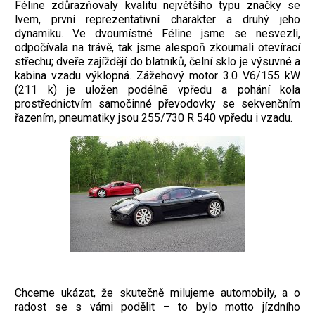
Féline zdůrazňovaly kvalitu největšího typu značky se
lvem, první reprezentativní charakter a druhý jeho
dynamiku. Ve dvoumístné Féline jsme se nesvezli,
odpočívala na trávě, tak jsme alespoň zkoumali otevírací
střechu; dveře zajíždějí do blatníků, čelní sklo je výsuvné a
kabina vzadu výklopná. Zážehový motor 3.0 V6/155 kW
(211 k) je uložen podélně vpředu a pohání kola
prostřednictvím samočinné převodovky se sekvenčním
řazením, pneumatiky jsou 255/730 R 540 vpředu i vzadu.
Chceme ukázat, že skutečně milujeme automobily, a o
radost se s vámi podělit – to bylo motto jízdního