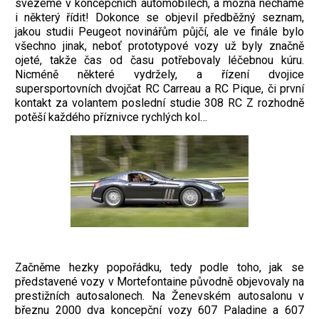
svezeme v koncepčních automobilech, a možná necháme
i některý řídit! Dokonce se objevil předběžný seznam,
jakou studii Peugeot novinářům půjčí, ale ve finále bylo
všechno jinak, neboť prototypové vozy už byly značně
ojeté, takže čas od času potřebovaly léčebnou kúru.
Nicméně některé vydržely, a řízení dvojice
supersportovních dvojčat RC Carreau a RC Pique, či první
kontakt za volantem poslední studie 308 RC Z rozhodně
potěší každého příznivce rychlých kol…
Začněme hezky popořádku, tedy podle toho, jak se
představené vozy v Mortefontaine původně objevovaly na
prestižních autosalonech. Na Ženevském autosalonu v
březnu 2000 dva koncepční vozy 607 Paladine a 607