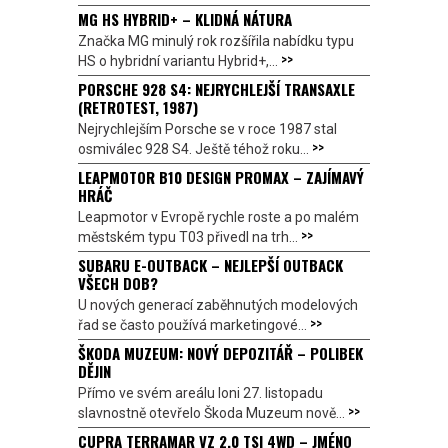
MG HS HYBRID+ – KLIDNÁ NÁTURA
Značka MG minulý rok rozšířila nabídku typu
>>
HS o hybridní variantu Hybrid+,...
PORSCHE 928 S4: NEJRYCHLEJŠÍ TRANSAXLE
(RETROTEST, 1987)
Nejrychlejším Porsche se v roce 1987 stal
>>
osmiválec 928 S4. Ještě téhož roku...
LEAPMOTOR B10 DESIGN PROMAX – ZAJÍMAVÝ
HRÁČ
Leapmotor v Evropě rychle roste a po malém
>>
městském typu T03 přivedl na trh...
SUBARU E-OUTBACK – NEJLEPŠÍ OUTBACK
VŠECH DOB?
U nových generací zaběhnutých modelových
>>
řad se často používá marketingové...
ŠKODA MUZEUM: NOVÝ DEPOZITÁŘ – POLIBEK
DĚJIN
Přímo ve svém areálu loni 27. listopadu
>>
slavnostně otevřelo Škoda Muzeum nově...
CUPRA TERRAMAR VZ 2.0 TSI 4WD – JMÉNO