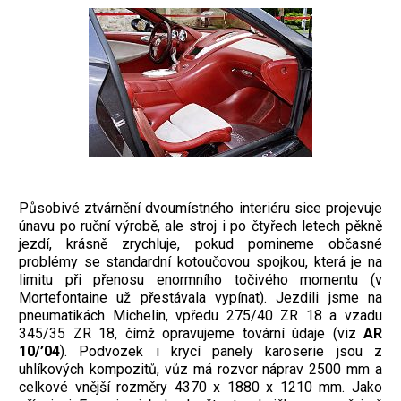
Působivé ztvárnění dvoumístného interiéru sice projevuje
únavu po ruční výrobě, ale stroj i po čtyřech letech pěkně
jezdí, krásně zrychluje, pokud pomineme občasné
problémy se standardní kotoučovou spojkou, která je na
limitu při přenosu enormního točivého momentu (v
Mortefontaine už přestávala vypínat). Jezdili jsme na
pneumatikách Michelin, vpředu 275/40 ZR 18 a vzadu
345/35 ZR 18, čímž opravujeme tovární údaje (viz
AR
10/’04
). Podvozek i krycí panely karoserie jsou z
uhlíkových kompozitů, vůz má rozvor náprav 2500 mm a
celkové vnější rozměry 4370 x 1880 x 1210 mm. Jako