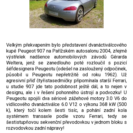
Velkým překvapením bylo představení dvanáctiválcového
kupé Peugeot 907 na Pařížském autosalonu 2004, zřejmě
výstřelek nadšence automobilových závodů Gérarda
Weltera, jenž se zanedlouho poté rozloučil s pozicí
šéfdesignera Peugeotu (odešel na zasloužený odpočinek,
působil u Peugeotu nepřetržitě od roku 1962). Už
agresivní příď čtyřistasedmičky připomínala starší Ferrari,
u studie 907 jde tato podobnost ještě dál, a to nejen v
designu, ale i v řešení pohonného ústrojí a podvozku! U
Peugeotu spojili dva sériové zážehové motory 3.0 V6 do
vidlicového dvanáctiválce 6.0 V12 o výkonu 368 kW (500
k), který točí kolem šesti tisíc, a pohání zadní kola
systémem transaxle podle vzoru Ferrari, tedy se
šestistupňovou sekvenční převodovkou v jednom bloku s
rozvodovkou zadní nápravy!