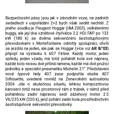
Bezpečnostní pásy jsou jak v závodním voze, na zadních
sedadlech v uspořádání 2+2 bych však sedět nechtěl…Z
jiného soudku je Peugeot Hoggar (IAA 2003), velkáterénní
buggy, ale její dva vznětové čtyřválce 2.2 HDi FAP po 132
kW (180 k) se dvěma sekvenčními šestistupňovými
převodovkami v Mortefontaine odmítly spolupráci; chvíli
se jezdilo na jeden, ale pak se Hoggar (více viz
AR 8/’03
)
připojil na výstavku k 607 Féline. Každý motor, jeden
vpředu, jeden vzadu, má totiž pohánět kola své nápravy,
každé kolo nesou dvě příčná ramena, každé má dvě pružicí
jednotky a speciální pneumatiku Michelin 21“. Představení
nové typové řady 407 zase podpořila studie 407
Silhouette, uvedená rovněž na Ženevském autosalonu
2004. Jde o skutečnou siluetu, lehkou kompozitovou
karoserii totiž nese prostorový rám z trubek, v němž před
poháněnou zadní nápravou sedí zážehový motor 2.5
V6/235 kW (320 k), jenž pohání zadní kola prostřednictvím
šestistupňové sekvenční převodovky.