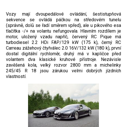
Vozy mají dvoupedálové ovládání, šestistupňová
sekvence se ovládá páčkou na středovém tunelu
(správně, dolů se řadí směrem vpřed), ale u pikového esa
tlačítka -/+ na volantu nefungovala. Hlavním rozdílem je
motor, uložený vzadu napříč, červený RC Pique má
turbodiesel 2.2 HDi FAP/129 kW (175 k), černý RC
Carreau zážehový čtyřválec 2.0 16V/132 kW (180 k), první
dostal digitální rychloměr, druhý má v kapličce před
volantem dva klasické kruhové přístroje. Nezávisle
zavěšená kola, velký rozvor 2800 mm a michelinky
245/45 R 18 jsou zárukou velmi dobrých jízdních
vlastností.