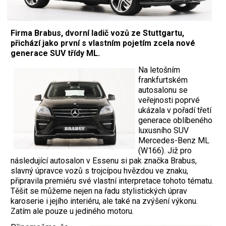
Firma Brabus, dvorní ladič vozů ze Stuttgartu,
přichází jako první s vlastním pojetím zcela nové
generace SUV třídy ML.
Na letošním
frankfurtském
autosalonu se
veřejnosti poprvé
ukázala v pořadí třetí
generace oblíbeného
luxusního SUV
Mercedes-Benz ML
(W166). Již pro
následující autosalon v Essenu si pak značka Brabus,
slavný úpravce vozů s trojcípou hvězdou ve znaku,
připravila premiéru své vlastní interpretace tohoto tématu.
Těšit se můžeme nejen na řadu stylistických úprav
karoserie i jejího interiéru, ale také na zvýšení výkonu.
Zatím ale pouze u jediného motoru.