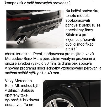
kompozitů v řadě barevných provedení.
Na ladění podvozku
tohoto modelu
spolupracovali
pánové z Brabusu se
specialisty firmy
Bilstein a pro
zájemce připravili
dvojici modifikací
s tužší
charakteristikou. První je připravena pro majitele vozů
Mercedes-Benz ML s pérováním vinutými pružinami a
snižuje světlou výšku o 30 mm, ta druhá pak spočívá
v novém programu řídicí jednotky vzduchového pérování a
snížení světlé výšky až o 40 mm.
Vozy Mercedes-
Benz ML mohou být
v dílnách Brabusu
opatřeny také
výkonnější brzdovou
soustavou. Ta se