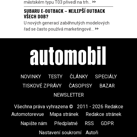
>>
městském typu T03 přivedl na trh...
SUBARU E-OUTBACK – NEJLEPŠÍ OUTBACK
VŠECH DOB?
U nových generací zaběhnutých modelových
>>
řad se často používá marketingové...
NOVINKY
TESTY
ČLÁNKY
SPECIÁLY
TISKOVÉ ZPRÁVY
ČASOPISY
BAZAR
NEWSLETTER
Všechna práva vyhrazena ©
|
2011 - 2026 Redakce
Automotorevue
|
Mapa stránek
|
Redakce stránek
|
Napište nám
|
Předplatné
|
RSS
|
GDPR
|
Nastavení soukromí
Autoři