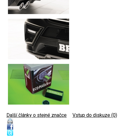
Další články o stejné značce
|
Vstup do diskuze (0)