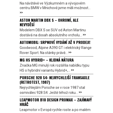
Na návštěvě ve Výzkumném a vývojovém
centru BMW v Mnichově jsme měli možnost...
>>
ASTON MARTIN DBX S – OHROMÍ, ALE
NEVYDĚSÍ
Modelem DBX S se SUV od Aston Martinu
>>
dostává na dosah absolutního vrcholu...
AUTOMOBIL: SRPNOVÉ VYDÁNÍ JIŽ V PRODEJI!
Goodwood, Alpine A390 GT i elektrický Range
>>
Rover Sport. Na stánky právě...
MG HS HYBRID+ – KLIDNÁ NÁTURA
Značka MG minulý rok rozšířila nabídku typu
>>
HS o hybridní variantu Hybrid+,...
PORSCHE 928 S4: NEJRYCHLEJŠÍ TRANSAXLE
(RETROTEST, 1987)
Nejrychlejším Porsche se v roce 1987 stal
>>
osmiválec 928 S4. Ještě téhož roku...
LEAPMOTOR B10 DESIGN PROMAX – ZAJÍMAVÝ
HRÁČ
Leapmotor v Evropě rychle roste a po malém