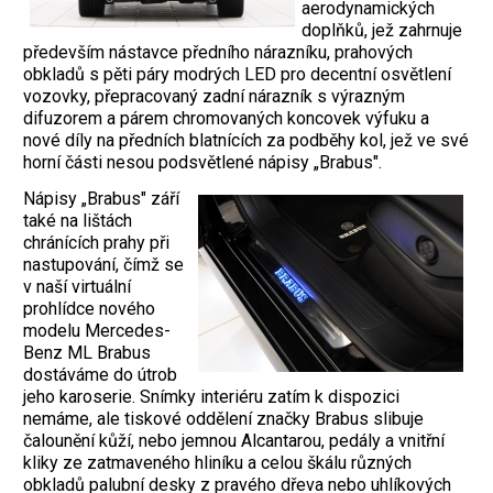
aerodynamických
doplňků, jež zahrnuje
především nástavce předního nárazníku, prahových
obkladů s pěti páry modrých LED pro decentní osvětlení
vozovky, přepracovaný zadní nárazník s výrazným
difuzorem a párem chromovaných koncovek výfuku a
nové díly na předních blatnících za podběhy kol, jež ve své
horní části nesou podsvětlené nápisy „Brabus".
Nápisy „Brabus" září
také na lištách
chránících prahy při
nastupování, čímž se
v naší virtuální
prohlídce nového
modelu Mercedes-
Benz ML Brabus
dostáváme do útrob
jeho karoserie. Snímky interiéru zatím k dispozici
nemáme, ale tiskové oddělení značky Brabus slibuje
čalounění kůží, nebo jemnou Alcantarou, pedály a vnitřní
kliky ze zatmaveného hliníku a celou škálu různých
obkladů palubní desky z pravého dřeva nebo uhlíkových