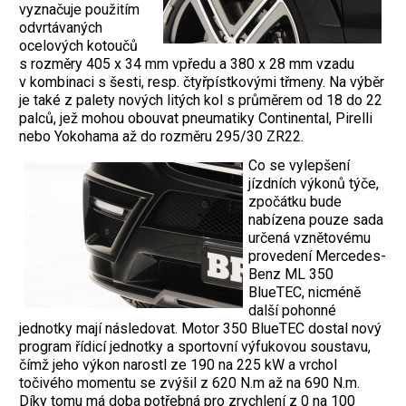
vyznačuje použitím
odvrtávaných
ocelových kotoučů
s rozměry 405 x 34 mm vpředu a 380 x 28 mm vzadu
v kombinaci s šesti, resp. čtyřpístkovými třmeny. Na výběr
je také z palety nových litých kol s průměrem od 18 do 22
palců, jež mohou obouvat pneumatiky Continental, Pirelli
nebo Yokohama až do rozměru 295/30 ZR22.
Co se vylepšení
jízdních výkonů týče,
zpočátku bude
nabízena pouze sada
určená vznětovému
provedení Mercedes-
Benz ML 350
BlueTEC, nicméně
další pohonné
jednotky mají následovat. Motor 350 BlueTEC dostal nový
program řídicí jednotky a sportovní výfukovou soustavu,
čímž jeho výkon narostl ze 190 na 225 kW a vrchol
točivého momentu se zvýšil z 620 N.m až na 690 N.m.
Díky tomu má doba potřebná pro zrychlení z 0 na 100