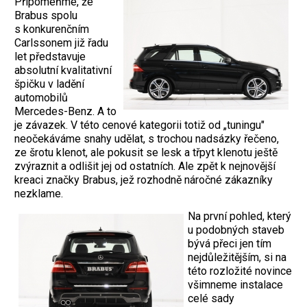
Připomeňme, že
Brabus spolu
s konkurenčním
Carlssonem již řadu
let představuje
absolutní kvalitativní
špičku v ladění
automobilů
Mercedes-Benz. A to
je závazek. V této cenové kategorii totiž od „tuningu"
neočekáváme snahy udělat, s trochou nadsázky řečeno,
ze šrotu klenot, ale pokusit se lesk a třpyt klenotu ještě
zvýraznit a odlišit jej od ostatních. Ale zpět k nejnovější
kreaci značky Brabus, jež rozhodně náročné zákazníky
nezklame.
Na první pohled, který
u podobných staveb
bývá přeci jen tím
nejdůležitějším, si na
této rozložité novince
všimneme instalace
celé sady