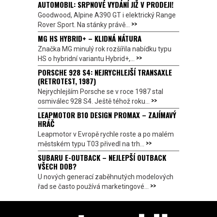
AUTOMOBIL: SRPNOVÉ VYDÁNÍ JIŽ V PRODEJI!
Goodwood, Alpine A390 GT i elektrický Range
>>
Rover Sport. Na stánky právě...
MG HS HYBRID+ – KLIDNÁ NÁTURA
Značka MG minulý rok rozšířila nabídku typu
>>
HS o hybridní variantu Hybrid+,...
PORSCHE 928 S4: NEJRYCHLEJŠÍ TRANSAXLE
(RETROTEST, 1987)
Nejrychlejším Porsche se v roce 1987 stal
>>
osmiválec 928 S4. Ještě téhož roku...
LEAPMOTOR B10 DESIGN PROMAX – ZAJÍMAVÝ
HRÁČ
Leapmotor v Evropě rychle roste a po malém
>>
městském typu T03 přivedl na trh...
SUBARU E-OUTBACK – NEJLEPŠÍ OUTBACK
VŠECH DOB?
U nových generací zaběhnutých modelových
>>
řad se často používá marketingové...