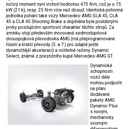
točivý moment nyní vrcholí hodnotou 475 N.m, což je o 15
kW (21 k), resp. 25 N.m více než dosud. Identická pohonná
jednotka pohání také vozy Mercedes-AMG GLA 45, CLA
45 a CLA 45 Shooting Brake a doplněna byla podobnými
prvky posilujícími sportovní charakter těchto strojů. Za
zmínku stojí především inovovaná sedmistupňová
dvouspojková převodovka AMG (má přeprogramované
řízení a kratší převody (3. a 7.) pro údajně ještě
dynamičtější akceleraci) a volitelné režimy Dynamic
Select, známé z prestižního kupé Mercedes-AMG GT.
Dynamické
schopnosti
vozů dále
mohou podpořit
na přání
dodávané
pakety AMG
Dynamic Plus
s novým,
mechanicky
svorným
diferenciálem