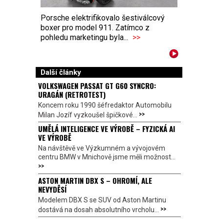
Porsche elektrifikovalo šestiválcový
boxer pro model 911. Zatímco z
pohledu marketingu byla...
>>
Další články
VOLKSWAGEN PASSAT GT G60 SYNCRO:
URAGÁN (RETROTEST)
Koncem roku 1990 šéfredaktor Automobilu
>>
Milan Jozíf vyzkoušel špičkové...
UMĚLÁ INTELIGENCE VE VÝROBĚ – FYZICKÁ AI
VE VÝROBĚ
Na návštěvě ve Výzkumném a vývojovém
centru BMW v Mnichově jsme měli možnost...
>>
ASTON MARTIN DBX S – OHROMÍ, ALE
NEVYDĚSÍ
Modelem DBX S se SUV od Aston Martinu
>>
dostává na dosah absolutního vrcholu...