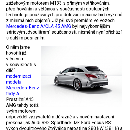
zážehovým motorem M133 s přímým vstřikováním,
přeplňováním a většinou v současnosti dostupných
technologií používaných pro dolování maximálních výkonů
z minimálních objemů. Již při své premiéře ve vozech
Mercedes-Benz A/CLA 45 AMG
byl nejvýkonnějším
sériovým „dvoulitrem“ současnosti, nicméně nyní přichází
s dalším posílením.
O něm jsme
hovořili již
v červnu
v souvislosti s
dílčí
modernizací
modelu
Mercedes-Benz
třídy A
.
Prestižní A45
AMG tehdy totiž
svým motorem
odpověděl vyzyvatelům důrazně a v novém nastavení
překonal jak Audi RS3 Sportback, tak Ford Focus RS:
výkon dvoulitrového čtyřválce narostl na 280 kW (381 k) a