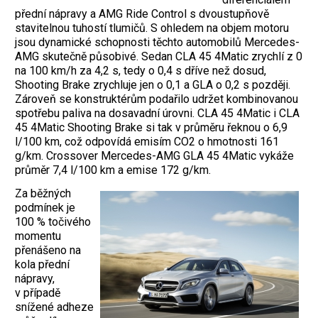
přední nápravy a AMG Ride Control s dvoustupňově
stavitelnou tuhostí tlumičů. S ohledem na objem motoru
jsou dynamické schopnosti těchto automobilů Mercedes-
AMG skutečně působivé. Sedan CLA 45 4Matic zrychlí z 0
na 100 km/h za 4,2 s, tedy o 0,4 s dříve než dosud,
Shooting Brake zrychluje jen o 0,1 a GLA o 0,2 s později.
Zároveň se konstruktérům podařilo udržet kombinovanou
spotřebu paliva na dosavadní úrovni. CLA 45 4Matic i CLA
45 4Matic Shooting Brake si tak v průměru řeknou o 6,9
l/100 km, což odpovídá emisím CO2 o hmotnosti 161
g/km. Crossover Mercedes-AMG GLA 45 4Matic vykáže
průměr 7,4 l/100 km a emise 172 g/km.
Za běžných
podmínek je
100 % točivého
momentu
přenášeno na
kola přední
nápravy,
v případě
snížené adheze