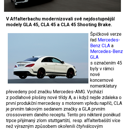
V Affalterbachu modernizovali své nejdostupnější
modely GLA 45, CLA 45 a CLA 45 Shooting Brake.
Špičkové verze
řad
Mercedes-
Benz CLA
a
Mercedes-Benz
GLA
s označením 45
byly v rámci
nové
koncernové
nomenklatury
převedeny pod značku Mercedes-AMG. Vychází
z podlahové plošiny nové třídy A, a i když nejde zdaleka o
první produkční mercedesy s motorem vpředu napříč, CLA
je prvním takovým sedanem značky a GLA prvním
crossoverem daného receptu. Tento pro některé poněkud
trpce přijímaný zlom stuttgartští, resp. affalterbašští více
než výrazným způsobem okořenili čtyřválcovým