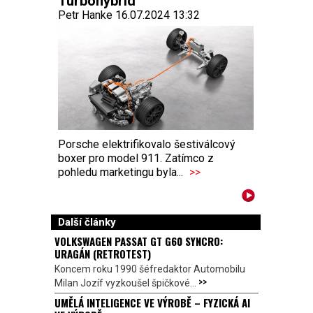
Turbohybrid
Petr Hanke 16.07.2024 13:32
Porsche elektrifikovalo šestiválcový
boxer pro model 911. Zatímco z
pohledu marketingu byla...
>>
Další články
VOLKSWAGEN PASSAT GT G60 SYNCRO:
URAGÁN (RETROTEST)
Koncem roku 1990 šéfredaktor Automobilu
>>
Milan Jozíf vyzkoušel špičkové...
UMĚLÁ INTELIGENCE VE VÝROBĚ – FYZICKÁ AI