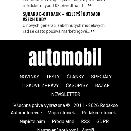
>>
městském typu T03 přivedl na trh...
SUBARU E-OUTBACK – NEJLEPŠÍ OUTBACK
VŠECH DOB?
U nových generací zaběhnutých modelových
>>
řad se často používá marketingové...
NOVINKY
TESTY
ČLÁNKY
SPECIÁLY
TISKOVÉ ZPRÁVY
ČASOPISY
BAZAR
NEWSLETTER
Všechna práva vyhrazena ©
|
2011 - 2026 Redakce
Automotorevue
|
Mapa stránek
|
Redakce stránek
|
Napište nám
|
Předplatné
|
RSS
|
GDPR
|
Nastavení soukromí
Autoři