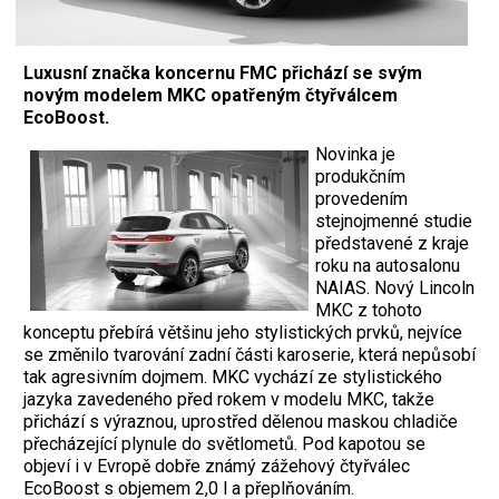
Luxusní značka koncernu FMC přichází se svým
novým modelem MKC opatřeným čtyřválcem
EcoBoost.
Novinka je
produkčním
provedením
stejnojmenné studie
představené z kraje
roku na autosalonu
NAIAS. Nový Lincoln
MKC z tohoto
konceptu přebírá většinu jeho stylistických prvků, nejvíce
se změnilo tvarování zadní části karoserie, která nepůsobí
tak agresivním dojmem. MKC vychází ze stylistického
jazyka zavedeného před rokem v modelu MKC, takže
přichází s výraznou, uprostřed dělenou maskou chladiče
přecházející plynule do světlometů. Pod kapotou se
objeví i v Evropě dobře známý zážehový čtyřválec
EcoBoost s objemem 2,0 l a přeplňováním.