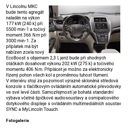
V Lincolnu MKC
bude tento agregát
naladěn na výkon
177 kW (240 k) při
5500 min-1 a točivý
moment 366 N.m při
3000 min-1. Za
příplatek má být
nabízen zcela nový
EcoBoost s objemem 2,3 l, jenž bude při shodných
otáčkách dosahovat výkonu 202 kW (275 k) a točivého
momentu 406 N.m. Připlácet je možno za elektronicky
řízený pohon všech kol a proměnnou tuhost tlumení.
V interiéru stojí za pozornost výrazně skloněná středová
konzole s tlačítkovým ovládáním automatické převodovky
ve své levé části. Samozřejmostí je bohatá standardní
výbava včetně špičkové audiosoustavy a osmipalcového
dotykového displeje s ovládáním multimediálních soustav
SYNC a MyLincoln Touuch.
Fotogalerie