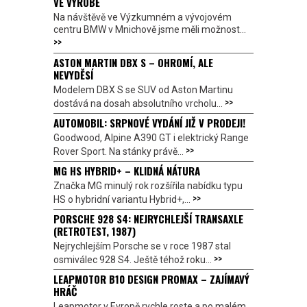
VE VÝROBĚ
Na návštěvě ve Výzkumném a vývojovém
centru BMW v Mnichově jsme měli možnost...
>>
ASTON MARTIN DBX S – OHROMÍ, ALE
NEVYDĚSÍ
Modelem DBX S se SUV od Aston Martinu
>>
dostává na dosah absolutního vrcholu...
AUTOMOBIL: SRPNOVÉ VYDÁNÍ JIŽ V PRODEJI!
Goodwood, Alpine A390 GT i elektrický Range
>>
Rover Sport. Na stánky právě...
MG HS HYBRID+ – KLIDNÁ NÁTURA
Značka MG minulý rok rozšířila nabídku typu
>>
HS o hybridní variantu Hybrid+,...
PORSCHE 928 S4: NEJRYCHLEJŠÍ TRANSAXLE
(RETROTEST, 1987)
Nejrychlejším Porsche se v roce 1987 stal
>>
osmiválec 928 S4. Ještě téhož roku...
LEAPMOTOR B10 DESIGN PROMAX – ZAJÍMAVÝ
HRÁČ
Leapmotor v Evropě rychle roste a po malém