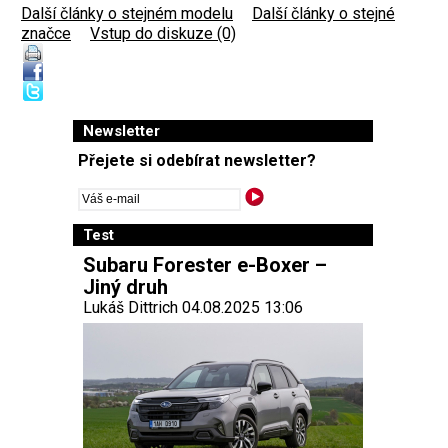
Další články o stejném modelu
|
Další články o stejné
značce
|
Vstup do diskuze (0)
Newsletter
Přejete si odebírat newsletter?
Test
Subaru Forester e-Boxer –
Jiný druh
Lukáš Dittrich 04.08.2025 13:06