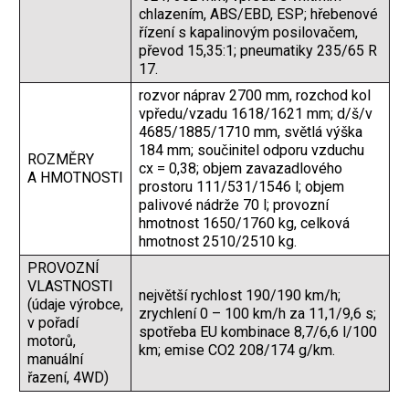
chlazením, ABS/EBD, ESP; hřebenové
řízení s kapalinovým posilovačem,
převod 15,35:1; pneumatiky 235/65 R
17.
rozvor náprav 2700 mm, rozchod kol
vpředu/vzadu 1618/1621 mm; d/š/v
4685/1885/1710 mm, světlá výška
184 mm; součinitel odporu vzduchu
ROZMĚRY
cx = 0,38; objem zavazadlového
A HMOTNOSTI
prostoru 111/531/1546 l; objem
palivové nádrže 70 l; provozní
hmotnost 1650/1760 kg, celková
hmotnost 2510/2510 kg.
PROVOZNÍ
VLASTNOSTI
největší rychlost 190/190 km/h;
(údaje výrobce,
zrychlení 0 – 100 km/h za 11,1/9,6 s;
v pořadí
spotřeba EU kombinace 8,7/6,6 l/100
motorů,
km; emise CO2 208/174 g/km.
manuální
řazení, 4WD)