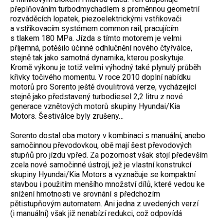
přeplňováním turbodmychadlem s proměnnou geometrií
rozváděcích lopatek, piezoelektrickými vstřikovači
a vstřikovacím systémem common rail, pracujícím
s tlakem 180 MPa. Jízda s tímto motorem je velmi
příjemná, potěšilo účinné odhlučnění nového čtyřválce,
stejně tak jako samotná dynamika, kterou poskytuje.
Kromě výkonu je totiž velmi výhodný také plynulý průběh
křivky točivého momentu. V roce 2010 doplní nabídku
motorů pro Sorento ještě dvoulitrová verze, vycházející
stejně jako představený turbodiesel 2,2 litru z nové
generace vznětových motorů skupiny Hyundai/Kia
Motors. Šestiválce byly zrušeny…
Sorento dostal oba motory v kombinaci s manuální, anebo
samočinnou převodovkou, obě mají šest převodových
stupňů pro jízdu vpřed. Za pozornost však stojí především
zcela nové samočinné ústrojí, jež je vlastní konstrukcí
skupiny Hyundai/Kia Motors a vyznačuje se kompaktní
stavbou i použitím menšího množství dílů, které vedou ke
snížení hmotnosti ve srovnání s předchozím
pětistupňovým automatem. Ani jedna z uvedených verzí
(i manuální) však již nenabízí redukci, což odpovídá