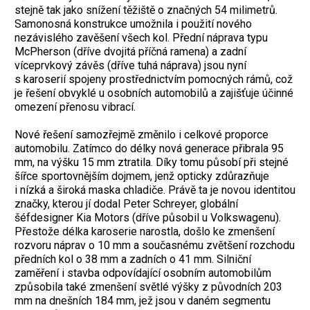
stejně tak jako snížení těžiště o značných 54 milimetrů.
Samonosná konstrukce umožnila i použití nového
nezávislého zavěšení všech kol. Přední náprava typu
McPherson (dříve dvojitá příčná ramena) a zadní
víceprvkový závěs (dříve tuhá náprava) jsou nyní
s karoserií spojeny prostřednictvím pomocných rámů, což
je řešení obvyklé u osobních automobilů a zajišťuje účinné
omezení přenosu vibrací.
Nové řešení samozřejmě změnilo i celkové proporce
automobilu. Zatímco do délky nová generace přibrala 95
mm, na výšku 15 mm ztratila. Díky tomu působí při stejné
šířce sportovnějším dojmem, jenž opticky zdůrazňuje
i nízká a široká maska chladiče. Právě ta je novou identitou
značky, kterou jí dodal Peter Schreyer, globální
šéfdesigner Kia Motors (dříve působil u Volkswagenu).
Přestože délka karoserie narostla, došlo ke zmenšení
rozvoru náprav o 10 mm a současnému zvětšení rozchodu
předních kol o 38 mm a zadních o 41 mm. Silniční
zaměření i stavba odpovídající osobním automobilům
způsobila také zmenšení světlé výšky z původních 203
mm na dnešních 184 mm, jež jsou v daném segmentu