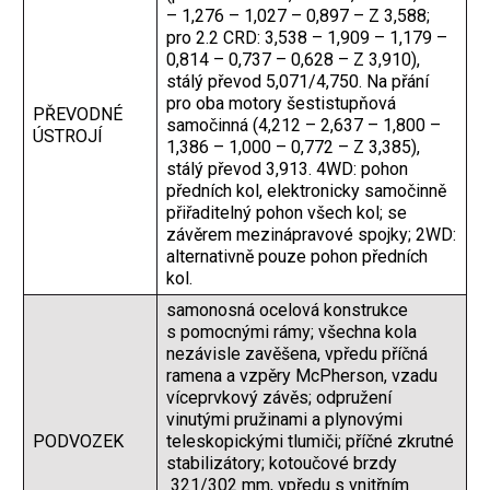
– 1,276 – 1,027 – 0,897 – Z 3,588;
pro 2.2 CRD: 3,538 – 1,909 – 1,179 –
0,814 – 0,737 – 0,628 – Z 3,910),
stálý převod 5,071/4,750. Na přání
pro oba motory šestistupňová
PŘEVODNÉ
samočinná (4,212 – 2,637 – 1,800 –
ÚSTROJÍ
1,386 – 1,000 – 0,772 – Z 3,385),
stálý převod 3,913. 4WD: pohon
předních kol, elektronicky samočinně
přiřaditelný pohon všech kol; se
závěrem mezinápravové spojky; 2WD:
alternativně pouze pohon předních
kol.
samonosná ocelová konstrukce
s pomocnými rámy; všechna kola
nezávisle zavěšena, vpředu příčná
ramena a vzpěry McPherson, vzadu
víceprvkový závěs; odpružení
vinutými pružinami a plynovými
PODVOZEK
teleskopickými tlumiči; příčné zkrutné
stabilizátory; kotoučové brzdy
321/302 mm, vpředu s vnitřním