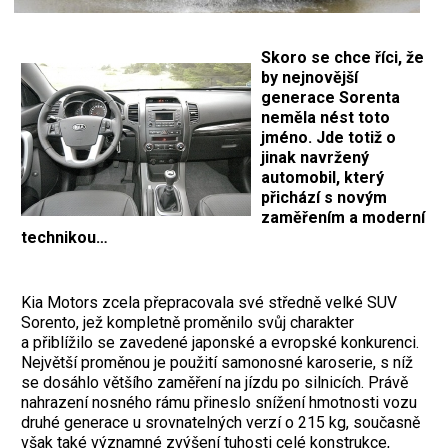
Skoro se chce říci, že
by nejnovější
generace Sorenta
neměla nést toto
jméno. Jde totiž o
jinak navržený
automobil, který
přichází s novým
zaměřením a moderní
technikou…
Kia Motors zcela přepracovala své středně velké SUV
Sorento, jež kompletně proměnilo svůj charakter
a přiblížilo se zavedené japonské a evropské konkurenci.
Největší proměnou je použití samonosné karoserie, s níž
se dosáhlo většího zaměření na jízdu po silnicích. Právě
nahrazení nosného rámu přineslo snížení hmotnosti vozu
druhé generace u srovnatelných verzí o 215 kg, současně
však také významné zvýšení tuhosti celé konstrukce,