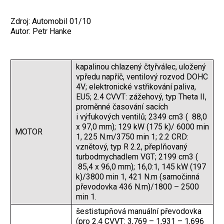
Zdroj: Automobil 01/10
Autor: Petr Hanke
kapalinou chlazený čtyřválec, uložený
vpředu napříč, ventilový rozvod DOHC
4V; elektronické vstřikování paliva,
EU5; 2.4 CVVT: zážehový, typ Theta II,
proměnné časování sacích
i výfukových ventilů; 2349 cm3 ( 88,0
x 97,0 mm); 129 kW (175 k)/ 6000 min
MOTOR
1, 225 N.m/3750 min 1; 2.2 CRD:
vznětový, typ R 2.2, přeplňovaný
turbodmychadlem VGT; 2199 cm3 (
85,4 x 96,0 mm); 16,0:1, 145 kW (197
k)/3800 min 1, 421 N.m (samočinná
převodovka 436 N.m)/1800 – 2500
min 1.
šestistupňová manuální převodovka
(pro 2.4 CVVT: 3,769 – 1,931 – 1,696