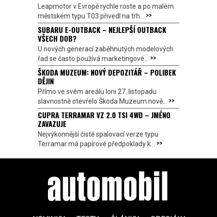
Leapmotor v Evropě rychle roste a po malém
>>
městském typu T03 přivedl na trh...
SUBARU E-OUTBACK – NEJLEPŠÍ OUTBACK
VŠECH DOB?
U nových generací zaběhnutých modelových
>>
řad se často používá marketingové...
ŠKODA MUZEUM: NOVÝ DEPOZITÁŘ – POLIBEK
DĚJIN
Přímo ve svém areálu loni 27. listopadu
>>
slavnostně otevřelo Škoda Muzeum nově...
CUPRA TERRAMAR VZ 2.0 TSI 4WD – JMÉNO
ZAVAZUJE
Nejvýkonnější čistě spalovací verze typu
>>
Terramar má papírové předpoklady k...