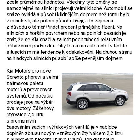
zcela průměrnou hodnotou. Všechny tyto změny se
samozřejmě na silnici projevují velmi kladně. Automobil se
snáze ovládá a působí klidnějším dojmem než tomu bylo
v minulosti, ale přitom působí živěji, a to zejména
z důvodu o téměř třináct procent přímějšího řízení. Na
silnicích s horším povrchem nebo na polních cestách je
znát, že se Kia snažila zajistit pocit tuhosti relativním
přitvrzením podvozku. Díky tomu má automobil v těchto
situacích mírné tendence k odskakování. Na druhou stranu
na hladkých silnicích působí spíše pevnějším dojmem.
Kia Motors pro nové
Sorento připravila velmi
zajímavou paletu
motorů a převodných
systémů. Od počátku
prodeje jsou na výběr
dva motory. Zážehový
čtyřválec 2,4 litru
s proměnným
časováním sacích i výfukových ventilů je v nabídce
doplněn zbrusu novým vznětovým čtyřválcem 2,2 litru
s hliníkovým blokem i hlavou válců. Ten disponuje