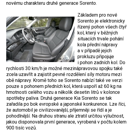
novému charakteru druhé generace Sorento.
Základem pro nové
Sorento je elektronicky
řízený pohon všech čtyř
kol, který v běžných
situacích trvale pohání
kola přední nápravy
a v případě jejich
prokluzu připojuje
i pohon zadních kol. Do
rychlosti 30 km/h je možné mezinápravovou spojku také
zcela uzavřít a zajistit pevné rozdělení síly motoru mezi
obě nápravy. Kromě toho se Sorento nabízí také ve verzi
pouze s pohonem předních kol, která uspoří až 60 kg na
hmotnosti celého vozu a několik desetin litrů v kolonce
spotřeby paliva. Druhá generace Kia Sorento se tak
zařadila po bok evropské a japonské konkurence. Lze říci,
že automobil je civilizovanější, příjemněji se řídí a je
pohodlnější. Na druhou stranu ale ztratil určitou výlučnost,
jakou disponovala první generace, vyrobená v počtu kolem
900 tisíc vozů.