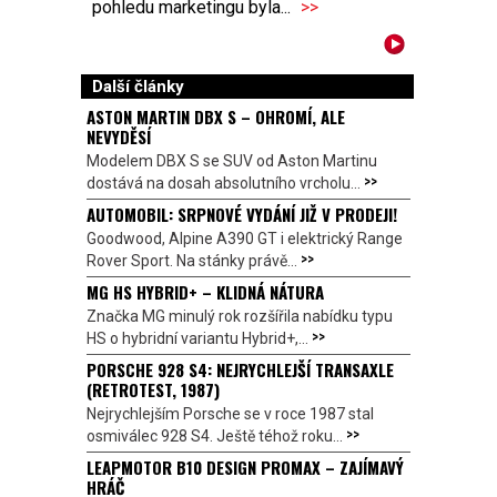
pohledu marketingu byla...
>>
Další články
ASTON MARTIN DBX S – OHROMÍ, ALE
NEVYDĚSÍ
Modelem DBX S se SUV od Aston Martinu
>>
dostává na dosah absolutního vrcholu...
AUTOMOBIL: SRPNOVÉ VYDÁNÍ JIŽ V PRODEJI!
Goodwood, Alpine A390 GT i elektrický Range
>>
Rover Sport. Na stánky právě...
MG HS HYBRID+ – KLIDNÁ NÁTURA
Značka MG minulý rok rozšířila nabídku typu
>>
HS o hybridní variantu Hybrid+,...
PORSCHE 928 S4: NEJRYCHLEJŠÍ TRANSAXLE
(RETROTEST, 1987)
Nejrychlejším Porsche se v roce 1987 stal
>>
osmiválec 928 S4. Ještě téhož roku...
LEAPMOTOR B10 DESIGN PROMAX – ZAJÍMAVÝ
HRÁČ