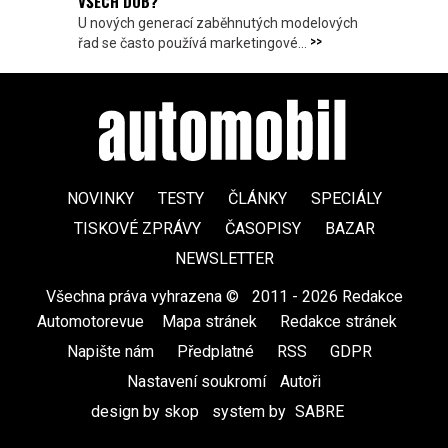
VŠECH DOB?
U nových generací zaběhnutých modelových
>>
řad se často používá marketingové...
NOVINKY
TESTY
ČLÁNKY
SPECIÁLY
TISKOVÉ ZPRÁVY
ČASOPISY
BAZAR
NEWSLETTER
Všechna práva vyhrazena ©
|
2011 - 2026 Redakce
Automotorevue
|
Mapa stránek
|
Redakce stránek
|
Napište nám
|
Předplatné
|
RSS
|
GDPR
|
Nastavení soukromí
Autoři
design by skop
|
system by
SABRE
|