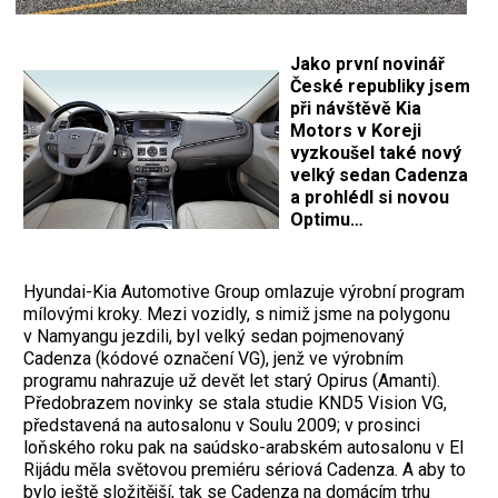
Jako první novinář
České republiky jsem
při návštěvě Kia
Motors v Koreji
vyzkoušel také nový
velký sedan Cadenza
a prohlédl si novou
Optimu…
Hyundai-Kia Automotive Group omlazuje výrobní program
mílovými kroky. Mezi vozidly, s nimiž jsme na polygonu
v Namyangu jezdili, byl velký sedan pojmenovaný
Cadenza (kódové označení VG), jenž ve výrobním
programu nahrazuje už devět let starý Opirus (Amanti).
Předobrazem novinky se stala studie KND5 Vision VG,
představená na autosalonu v Soulu 2009; v prosinci
loňského roku pak na saúdsko-arabském autosalonu v El
Rijádu měla světovou premiéru sériová Cadenza. A aby to
bylo ještě složitější, tak se Cadenza na domácím trhu