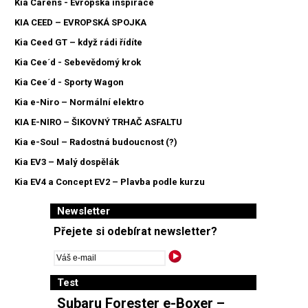
Kia Carens - Evropská inspirace
KIA CEED – EVROPSKÁ SPOJKA
Kia Ceed GT – když rádi řídíte
Kia Cee´d - Sebevědomý krok
Kia Cee´d - Sporty Wagon
Kia e-Niro – Normální elektro
KIA E-NIRO – ŠIKOVNÝ TRHAČ ASFALTU
Kia e-Soul – Radostná budoucnost (?)
Kia EV3 – Malý dospělák
Kia EV4 a Concept EV2 – Plavba podle kurzu
Newsletter
Přejete si odebírat newsletter?
Test
Subaru Forester e-Boxer –