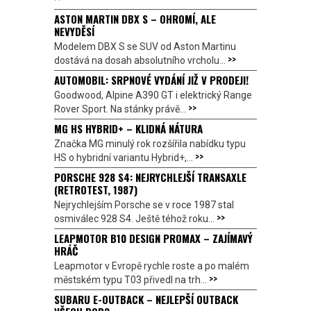
ASTON MARTIN DBX S – OHROMÍ, ALE
NEVYDĚSÍ
Modelem DBX S se SUV od Aston Martinu
>>
dostává na dosah absolutního vrcholu...
AUTOMOBIL: SRPNOVÉ VYDÁNÍ JIŽ V PRODEJI!
Goodwood, Alpine A390 GT i elektrický Range
>>
Rover Sport. Na stánky právě...
MG HS HYBRID+ – KLIDNÁ NÁTURA
Značka MG minulý rok rozšířila nabídku typu
>>
HS o hybridní variantu Hybrid+,...
PORSCHE 928 S4: NEJRYCHLEJŠÍ TRANSAXLE
(RETROTEST, 1987)
Nejrychlejším Porsche se v roce 1987 stal
>>
osmiválec 928 S4. Ještě téhož roku...
LEAPMOTOR B10 DESIGN PROMAX – ZAJÍMAVÝ
HRÁČ
Leapmotor v Evropě rychle roste a po malém
>>
městském typu T03 přivedl na trh...
SUBARU E-OUTBACK – NEJLEPŠÍ OUTBACK