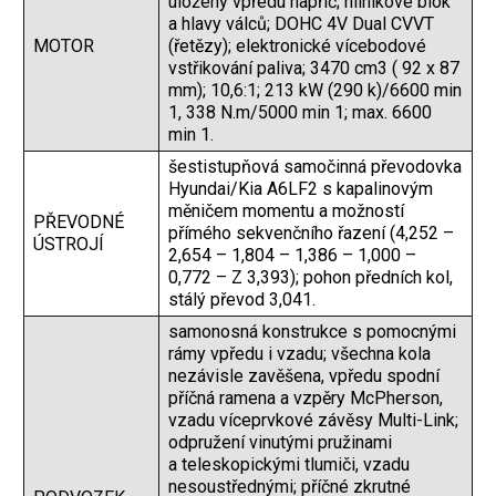
uložený vpředu napříč; hliníkové blok
a hlavy válců; DOHC 4V Dual CVVT
MOTOR
(řetězy); elektronické vícebodové
vstřikování paliva; 3470 cm3 ( 92 x 87
mm); 10,6:1; 213 kW (290 k)/6600 min
1, 338 N.m/5000 min 1; max. 6600
min 1.
šestistupňová samočinná převodovka
Hyundai/Kia A6LF2 s kapalinovým
měničem momentu a možností
PŘEVODNÉ
přímého sekvenčního řazení (4,252 –
ÚSTROJÍ
2,654 – 1,804 – 1,386 – 1,000 –
0,772 – Z 3,393); pohon předních kol,
stálý převod 3,041.
samonosná konstrukce s pomocnými
rámy vpředu i vzadu; všechna kola
nezávisle zavěšena, vpředu spodní
příčná ramena a vzpěry McPherson,
vzadu víceprvkové závěsy Multi-Link;
odpružení vinutými pružinami
a teleskopickými tlumiči, vzadu
nesoustřednými; příčné zkrutné