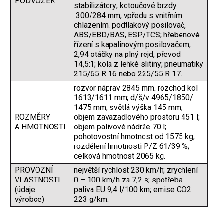
PODVOZEK
stabilizátory; kotoučové brzdy
300/284 mm, vpředu s vnitřním
chlazením, podtlakový posilovač,
ABS/EBD/BAS, ESP/TCS; hřebenové
řízení s kapalinovým posilovačem,
2,94 otáčky na plný rejd, převod
14,5:1; kola z lehké slitiny; pneumatiky
215/65 R 16 nebo 225/55 R 17.
rozvor náprav 2845 mm, rozchod kol
1613/1611 mm; d/š/v 4965/1850/
1475 mm; světlá výška 145 mm;
ROZMĚRY
objem zavazadlového prostoru 451 l;
A HMOTNOSTI
objem palivové nádrže 70 l;
pohotovostní hmotnost od 1575 kg,
rozdělení hmotnosti P/Z 61/39 %;
celková hmotnost 2065 kg.
PROVOZNÍ
největší rychlost 230 km/h; zrychlení
VLASTNOSTI
0 – 100 km/h za 7,2 s; spotřeba
(údaje
paliva EU 9,4 l/100 km; emise CO2
výrobce)
223 g/km.