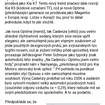
prodává jako Kia K7. Tento nový trend značení dále rozvíjí
Kia K5 (kódové označení TF), což je nová Optima
(předcházející generace se prodávala jako Magentis
v Evropě, resp. Lotze v Koreji)! Inu, proč to dělat
jednoduše, když to jde složitě…
Jak nová Optima (menší), tak Cadenza (větší) jsou velmi
úhledné čtyřdveřové sedany, kterým sice nelze upřít
eleganci, ale samozřejmě jsou jen vtipným souborem už
jinde použitých designových prvků, jen zvýrazněných tzv.
tygřím nosem, což je zúžení mřížky přídě uprostřed, které
prosazuje šéfdesigner Peter Schreyer jako typický znak
automobilů této značky. „Na Cadenzu i Optimu jsem velmi
hrdý,“ prozradil nám v Namyangu, „představují totiž pro Kia
Motors obrovský krok vpřed…“ Při pohledu na poněkud
orientální styl Opirusu s ním samozřejmě musíme
souhlasit. Vývoj Cadenzy probíhal od roku 2006 a zadáním
bylo vytvořit moderní velký automobil působivých tvarů
(součinitel odporu vzduchu cx = 0,29), který nebude mít se
svým předchůdcem nic společného. A to se podařilo…
Předpokládá se, že