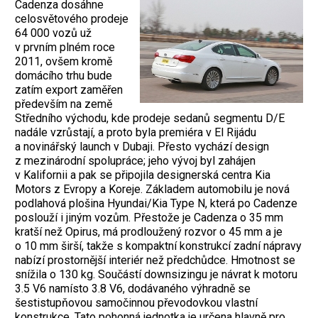
Cadenza dosáhne
celosvětového prodeje
64 000 vozů už
v prvním plném roce
2011, ovšem kromě
domácího trhu bude
zatím export zaměřen
především na země
Středního východu, kde prodeje sedanů segmentu D/E
nadále vzrůstají, a proto byla premiéra v El Rijádu
a novinářský launch v Dubaji. Přesto vychází design
z mezinárodní spolupráce; jeho vývoj byl zahájen
v Kalifornii a pak se připojila designerská centra Kia
Motors z Evropy a Koreje. Základem automobilu je nová
podlahová plošina Hyundai/Kia Type N, která po Cadenze
poslouží i jiným vozům. Přestože je Cadenza o 35 mm
kratší než Opirus, má prodloužený rozvor o 45 mm a je
o 10 mm širší, takže s kompaktní konstrukcí zadní nápravy
nabízí prostornější interiér než předchůdce. Hmotnost se
snížila o 130 kg. Součástí down­sizingu je návrat k motoru
3.5 V6 namísto 3.8 V6, dodávaného výhradně se
šestistupňovou samočinnou převodovkou vlastní
konstrukce. Tato pohonná jednotka je určena hlavně pro