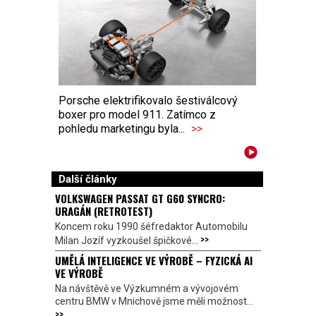
Porsche elektrifikovalo šestiválcový
boxer pro model 911. Zatímco z
pohledu marketingu byla...
>>
Další články
VOLKSWAGEN PASSAT GT G60 SYNCRO:
URAGÁN (RETROTEST)
Koncem roku 1990 šéfredaktor Automobilu
>>
Milan Jozíf vyzkoušel špičkové...
UMĚLÁ INTELIGENCE VE VÝROBĚ – FYZICKÁ AI
VE VÝROBĚ
Na návštěvě ve Výzkumném a vývojovém
centru BMW v Mnichově jsme měli možnost...
>>