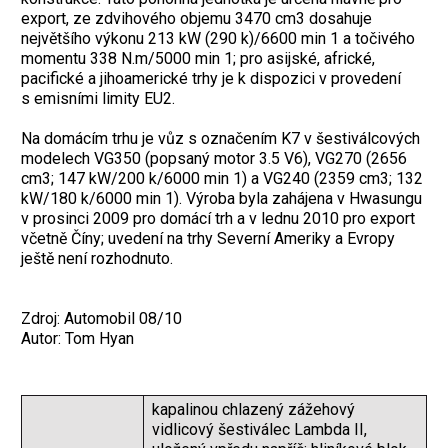
export, ze zdvihového objemu 3470 cm3 dosahuje
největšího výkonu 213 kW (290 k)/6600 min 1 a točivého
momentu 338 N.m/5000 min 1; pro asijské, africké,
pacifické a jihoamerické trhy je k dispozici v provedení
s emisními limity EU2.
Na domácím trhu je vůz s označením K7 v šestiválcových
modelech VG350 (popsaný motor 3.5 V6), VG270 (2656
cm3; 147 kW/200 k/6000 min 1) a VG240 (2359 cm3; 132
kW/180 k/6000 min 1). Výroba byla zahájena v Hwasungu
v prosinci 2009 pro domácí trh a v lednu 2010 pro export
včetně Číny; uvedení na trhy Severní Ameriky a Evropy
ještě není rozhodnuto.
Zdroj: Automobil 08/10
Autor: Tom Hyan
kapalinou chlazený zážehový
vidlicový šestiválec Lambda II,