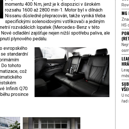
momentu 400 N.m, jenž je k dispozici v širokém
Rove
rozsahu 1600 až 2800 min-1. Motor byl v dílnách
MG 
Nissanu důsledně přepracován, takže vyniká třeba
Znač
specifickými solenoidovými vstřikovači a jediným
HS o
trií rozváděcích lopatek (Mercedes-Benz v této
POR
ové odladění zajišťuje nejen nižší spotřebu paliva, ale
(RE
pnutí plynového pedálu.
Nejr
do evropského
osmi
 se standardní
LEA
 primárním
HRÁ
. Do tohoto
Lea
matizace, což
měst
limatického
městském
SUB
VŠE
é Infiniti Q70
ůběhu prosince
U n
řad 