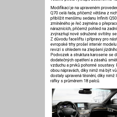
Modifikací je na upraveném provedení
Q70 celá řada, přičemž většina z nic
přiblížit menšímu sedanu Infiniti Q5
zmíněného je řeč zejména o přeprac
náraznících, přičemž pohled na zadní
zvýrazňují nové sdružené svítilny s
Z důvodu faceliftu i přípravy pro ná
evropské trhy prošel interiér model
revizí s ohledem na zlepšení jízdníh
Podvozek a struktura karoserie se d
dodatečných opatření a zásahů směřu
vzduchu a prvků pohonné soustavy. 
obou nápravách, díky nimž má být vůz
dostaly upravená těsnění, díky nimž 
ráfky s průměrem 18 palců.