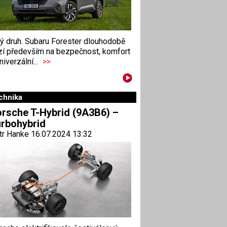
ný druh. Subaru Forester dlouhodobě
zí především na bezpečnost, komfort
niverzální...
>>
chnika
rsche T-Hybrid (9A3B6) –
rbohybrid
tr Hanke 16.07.2024 13:32