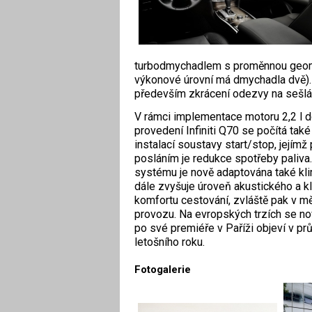
turbodmychadlem s proměnnou geome
výkonové úrovní má dmychadla dvě). N
především zkrácení odezvy na sešlá
V rámci implementace motoru 2,2 l 
provedení Infiniti Q70 se počítá také
instalací soustavy start/stop, jejímž
posláním je redukce spotřeby paliva
systému je nově adaptována také kli
dále zvyšuje úroveň akustického a k
komfortu cestování, zvláště pak v 
provozu. Na evropských trzích se nov
po své premiéře v Paříži objeví v pr
letošního roku.
Fotogalerie