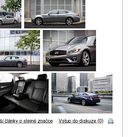
ší články o stejné značce
|
Vstup do diskuze (0)