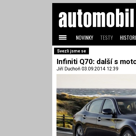
NOVINKY
TESTY
HISTORI
Svezli jsme se
Infiniti Q70: další s m
Jiří Duchoň
03.09.2014 12:39