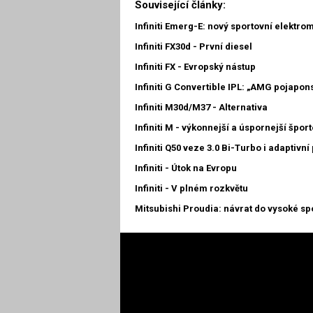
Související články:
Infiniti Emerg-E: nový sportovní elektro
Infiniti FX30d - První diesel
Infiniti FX - Evropský nástup
Infiniti G Convertible IPL: „AMG pojapon
Infiniti M30d/M37 - Alternativa
Infiniti M - výkonnejší a úspornejší špor
Infiniti Q50 veze 3.0 Bi-Turbo i adaptivn
Infiniti - Útok na Evropu
Infiniti - V plném rozkvětu
Mitsubishi Proudia: návrat do vysoké sp