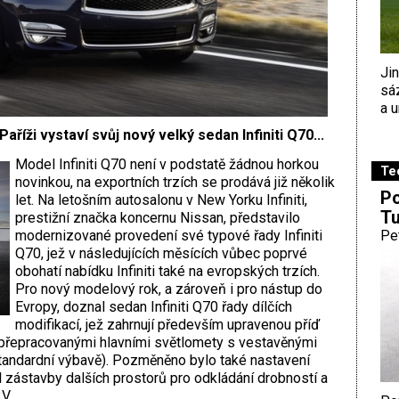
Ji
sá
a u
říži vystaví svůj nový velký sedan Infiniti Q70...
Model Infiniti Q70 není v podstatě žádnou horkou
Te
novinkou, na exportních trzích se prodává již několik
Po
let. Na letošním autosalonu v New Yorku Infiniti,
Tu
prestižní značka koncernu Nissan, představilo
modernizované provedení své typové řady Infiniti
Pe
Q70, jež v následujících měsících vůbec poprvé
obohatí nabídku Infiniti také na evropských trzích.
Pro nový modelový rok, a zároveň i pro nástup do
Evropy, doznal sedan Infiniti Q70 řady dílčích
modifikací, jež zahrnují především upravenou příď
přepracovanými hlavními světlomety s vestavěnými
standardní výbavě). Pozměněno bylo také nastavení
 zástavby dalších prostorů pro odkládání drobností a
V.