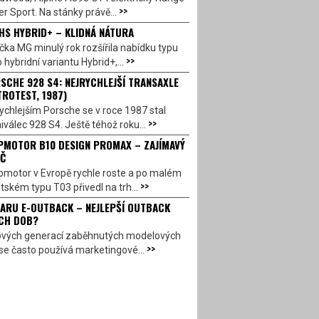
>>
r Sport. Na stánky právě...
HS HYBRID+ – KLIDNÁ NÁTURA
ka MG minulý rok rozšířila nabídku typu
>>
 hybridní variantu Hybrid+,...
SCHE 928 S4: NEJRYCHLEJŠÍ TRANSAXLE
TROTEST, 1987)
ychlejším Porsche se v roce 1987 stal
>>
válec 928 S4. Ještě téhož roku...
PMOTOR B10 DESIGN PROMAX – ZAJÍMAVÝ
Č
pmotor v Evropě rychle roste a po malém
>>
ském typu T03 přivedl na trh...
ARU E-OUTBACK – NEJLEPŠÍ OUTBACK
CH DOB?
ových generací zaběhnutých modelových
>>
se často používá marketingové...