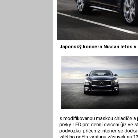
Japonský koncern Nissan letos v Pa
s modifikovanou maskou chladiče a 
prvky LED pro denní svícení (již ve 
podvozku, přičemž interiér se dočkal
většího počtu výstupu zásuvek na 12