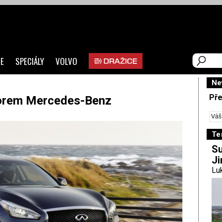
E
SPECIÁLY
VOLVO
Ne
Pře
otorem Mercedes-Benz
Te
Su
Ji
Luk