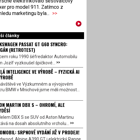
sche elektrifikovalo šestiválcový
xer pro model 911. Zatímco z
ledu marketingu byla...
>>
ší články
KSWAGEN PASSAT GT G60 SYNCRO:
GÁN (RETROTEST)
cem roku 1990 šéfredaktor Automobilu
>>
n Jozíf vyzkoušel špičkové...
LÁ INTELIGENCE VE VÝROBĚ – FYZICKÁ AI
VÝROBĚ
návštěvě ve Výzkumném a vývojovém
tru BMW v Mnichově jsme měli možnost...
ON MARTIN DBX S – OHROMÍ, ALE
YDĚSÍ
elem DBX S se SUV od Aston Martinu
>>
ává na dosah absolutního vrcholu...
OMOBIL: SRPNOVÉ VYDÁNÍ JIŽ V PRODEJI!
dwood, Alpine A390 GT i elektrický Range