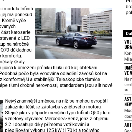
Por
bo
 modelu Infiniti
poh
h jej má poněkud
0. Kromě výše
ovaných
 část karoserie
Dal
estavené z LED.
VOL
stup na náročné
URA
u Q70 důkladnou
Kon
o komfortu.
Mila
očkaly škály
UMĚ
jících k omezení průniku hluku od kol, obtékání
VE 
Podobná péče byla věnována odladění závěsů kol na
 komfortnější a stabilnější. Teleskopické tlumiče
Na 
cen
lépe tlumí drobné nerovnosti, standardem jsou slitinové
>>
AST
Nejvýznamnější změnou, na níž se mohou evropští
NEV
zákazníci těšit, je zástavba vznětového motoru.
Mod
Stejně jako v případě menšího typu Infiniti Q50 jde o
dost
vznětový čtyřválec Mercedes-Benz, jenž z objemu
AUT
2,2 l dosahuje díky přímému vstřikování a
přeplňování výkonu 125 kW (170 k) a točivého
Goo