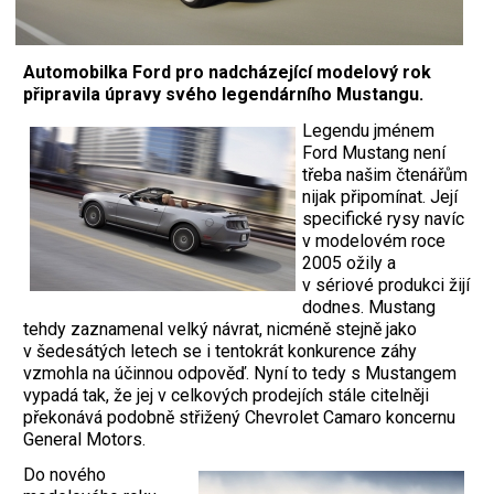
Automobilka Ford pro nadcházející modelový rok
připravila úpravy svého legendárního Mustangu.
Legendu jménem
Ford Mustang není
třeba našim čtenářům
nijak připomínat. Její
specifické rysy navíc
v modelovém roce
2005 ožily a
v sériové produkci žijí
dodnes. Mustang
tehdy zaznamenal velký návrat, nicméně stejně jako
v šedesátých letech se i tentokrát konkurence záhy
vzmohla na účinnou odpověď. Nyní to tedy s Mustangem
vypadá tak, že jej v celkových prodejích stále citelněji
překonává podobně střižený Chevrolet Camaro koncernu
General Motors.
Do nového