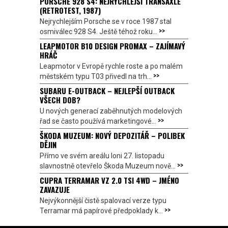
PORSCHE 928 S4: NEJRYCHLEJŠÍ TRANSAXLE
(RETROTEST, 1987)
Nejrychlejším Porsche se v roce 1987 stal
>>
osmiválec 928 S4. Ještě téhož roku...
LEAPMOTOR B10 DESIGN PROMAX – ZAJÍMAVÝ
HRÁČ
Leapmotor v Evropě rychle roste a po malém
>>
městském typu T03 přivedl na trh...
SUBARU E-OUTBACK – NEJLEPŠÍ OUTBACK
VŠECH DOB?
U nových generací zaběhnutých modelových
>>
řad se často používá marketingové...
ŠKODA MUZEUM: NOVÝ DEPOZITÁŘ – POLIBEK
DĚJIN
Přímo ve svém areálu loni 27. listopadu
>>
slavnostně otevřelo Škoda Muzeum nově...
CUPRA TERRAMAR VZ 2.0 TSI 4WD – JMÉNO
ZAVAZUJE
Nejvýkonnější čistě spalovací verze typu
>>
Terramar má papírové předpoklady k...