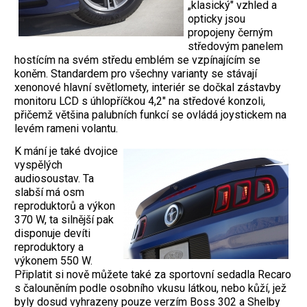
„klasický" vzhled a
opticky jsou
propojeny černým
středovým panelem
hostícím na svém středu emblém se vzpínajícím se
koněm. Standardem pro všechny varianty se stávají
xenonové hlavní světlomety, interiér se dočkal zástavby
monitoru LCD s úhlopříčkou 4,2" na středové konzoli,
přičemž většina palubních funkcí se ovládá joystickem na
levém rameni volantu.
K mání je také dvojice
vyspělých
audiosoustav. Ta
slabší má osm
reproduktorů a výkon
370 W, ta silnější pak
disponuje devíti
reproduktory a
výkonem 550 W.
Připlatit si nově můžete také za sportovní sedadla Recaro
s čalouněním podle osobního vkusu látkou, nebo kůží, jež
byly dosud vyhrazeny pouze verzím Boss 302 a Shelby