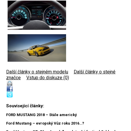
Další články o stejném modelu
|
Další články o stejné
značce
|
Vstup do diskuze (0)
Související články:
FORD MUSTANG 2018 – Stále americký
Ford Mustang – evropský Vůz roku 2016…?