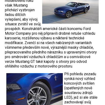
modelového roku
však Mustang
přichází vyzbrojen
řadou dílčích
vylepšení, aby vývoj
situace zvrátil ve svůj
prospěch. Konstruktéři americké části koncernu Ford
Motor Company pro něj připravili drobné retuše vzhledu
karoserie, rozšířenou výbavu a některé technické
modifikace. Zvenčí si na všech nabízených variantách
všimneme především nové, výraznější masky chladiče,
přepracovaného předního nárazníku s upravenými otvory
pro směrování vzduchu k chladičům a u osmiválcové
verze Mustang GT také kapoty s otvory pro odvod
ohřátého vzduchu z motorového prostoru.
Při pohledu zezadu
vyniká nový vzhled
koncových svítilen
(opatřených nově
soustavou zdrojů
LED), jež si ale stále
zachovávají svůj