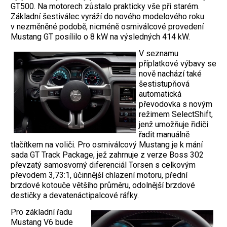
GT500. Na motorech zůstalo prakticky vše při starém.
Základní šestiválec vyráží do nového modelového roku
v nezměněné podobě, nicméně osmiválcové provedení
Mustang GT posílilo o 8 kW na výsledných 414 kW.
V seznamu
příplatkové výbavy se
nově nachází také
šestistupňová
automatická
převodovka s novým
režimem SelectShift,
jenž umožňuje řidiči
řadit manuálně
tlačítkem na voliči. Pro osmiválcový Mustang je k mání
sada GT Track Package, jež zahrnuje z verze Boss 302
převzatý samosvorný diferenciál Torsen s celkovým
převodem 3,73:1, účinnější chlazení motoru, přední
brzdové kotouče většího průměru, odolnější brzdové
destičky a devatenáctipalcové ráfky.
Pro základní řadu
Mustang V6 bude