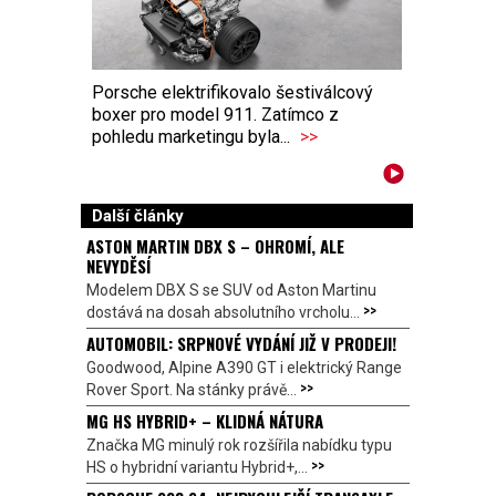
Porsche elektrifikovalo šestiválcový
boxer pro model 911. Zatímco z
pohledu marketingu byla...
>>
Další články
ASTON MARTIN DBX S – OHROMÍ, ALE
NEVYDĚSÍ
Modelem DBX S se SUV od Aston Martinu
>>
dostává na dosah absolutního vrcholu...
AUTOMOBIL: SRPNOVÉ VYDÁNÍ JIŽ V PRODEJI!
Goodwood, Alpine A390 GT i elektrický Range
>>
Rover Sport. Na stánky právě...
MG HS HYBRID+ – KLIDNÁ NÁTURA
Značka MG minulý rok rozšířila nabídku typu
>>
HS o hybridní variantu Hybrid+,...