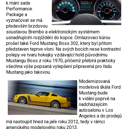
k mání sada
Performance
Package a
vyznačovat se má
především brzdovou
soustavou Brembo a elektronickým systémem
usnadňujícím rozjíždění do kopce. Omlazovací kúrou
prošel také Ford Mustang Boss 302, který byl přitom
představen teprve vloni. Na svých bocích nese kontrastní
polepy ve tvaru hokejky vzdávající hold původnímu
Mustangu Boss z roku 1970, přičemž přebírá prakticky
všechna výše popsaná vylepšení připravená pro řadu
Mustang jako takovou.
Modernizovaná
modelová škála Ford
Mustang bude
k vidění poprvé na
nadcházejícím
autosalonu v Los
Angeles a do prodejů
má nastoupit hned na jaře roku 2012, tedy v rámci
amerického modelového roku 2013.