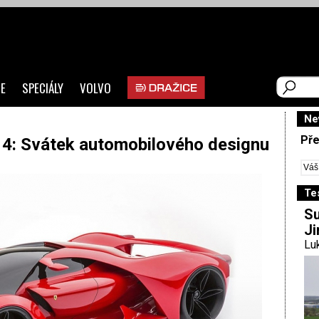
E
SPECIÁLY
VOLVO
Ne
Pře
4: Svátek automobilového designu
Te
Su
Ji
Luk