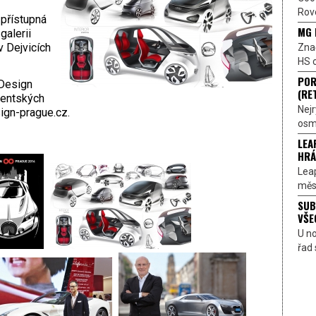
Rove
 přístupná
MG 
galerii
v Dejvicích
Znač
HS o
POR
 Design
(RE
ventských
Nejr
ign-prague.cz.
osmi
LEA
HRÁ
Lea
měst
SUB
VŠE
U n
řad 