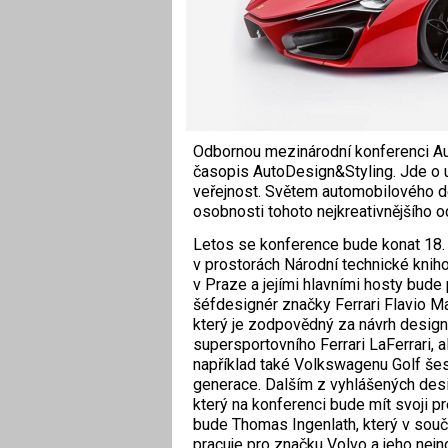
Odbornou mezinárodní konferenci Aut
časopis AutoDesign&Styling. Jde o un
veřejnost. Světem automobilového de
osobnosti tohoto nejkreativnějšího 
Letos se konference bude konat 18. 
v prostorách Národní technické knih
v Praze a jejími hlavními hosty bud
šéfdesignér značky Ferrari Flavio M
který je zodpovědný za návrh desig
supersportovního Ferrari LaFerrari, a
například také Volkswagenu Golf še
generace. Dalším z vyhlášených des
který na konferenci bude mít svoji pr
bude Thomas Ingenlath, který v sou
pracuje pro značku Volvo a jeho nejn