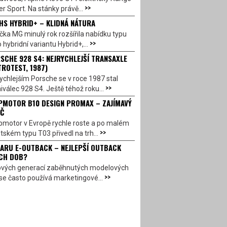
>>
r Sport. Na stánky právě...
HS HYBRID+ – KLIDNÁ NÁTURA
ka MG minulý rok rozšířila nabídku typu
>>
 hybridní variantu Hybrid+,...
SCHE 928 S4: NEJRYCHLEJŠÍ TRANSAXLE
TROTEST, 1987)
ychlejším Porsche se v roce 1987 stal
>>
válec 928 S4. Ještě téhož roku...
PMOTOR B10 DESIGN PROMAX – ZAJÍMAVÝ
Č
pmotor v Evropě rychle roste a po malém
>>
ském typu T03 přivedl na trh...
ARU E-OUTBACK – NEJLEPŠÍ OUTBACK
CH DOB?
ových generací zaběhnutých modelových
>>
se často používá marketingové...