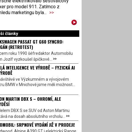
sche elektrifikovalo šestiválcový
xer pro model 911. Zatímco z
ledu marketingu byla...
>>
ší články
KSWAGEN PASSAT GT G60 SYNCRO:
GÁN (RETROTEST)
cem roku 1990 šéfredaktor Automobilu
>>
n Jozíf vyzkoušel špičkové...
LÁ INTELIGENCE VE VÝROBĚ – FYZICKÁ AI
VÝROBĚ
návštěvě ve Výzkumném a vývojovém
tru BMW v Mnichově jsme měli možnost...
ON MARTIN DBX S – OHROMÍ, ALE
YDĚSÍ
elem DBX S se SUV od Aston Martinu
>>
ává na dosah absolutního vrcholu...
OMOBIL: SRPNOVÉ VYDÁNÍ JIŽ V PRODEJI!
dwood, Alpine A390 GT i elektrický Range