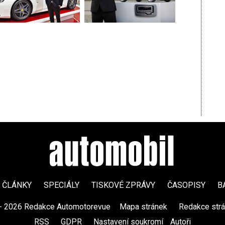
ČLÁNKY
SPECIÁLY
TISKOVÉ ZPRÁVY
ČASOPISY
B
- 2026 Redakce Automotorevue
|
Mapa stránek
|
Redakce str
RSS
|
GDPR
|
Nastavení soukromí
Autoři