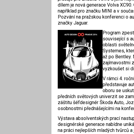
dílem je nová generace Volva XC90. C
například pro značku MINI a v souča
Pozvání na pražskou konferenci o a
značky Jaguar.
Program zpestř
související s 
oblasti světeln
Systemes, kter
až po Bentley.
zajímavostmi z
vyzkoušet si di
V rámci 4. roč
představuje au
oboru se uskut
předních světových univerzit se zam
záštitu šéfdesignér Škoda Auto, Jo
osobnostmi přednášejícími na konfer
Výstava absolventských prací nastup
designérské generace nabídne uniká
na práci nejlepších mladých tvůrců a j