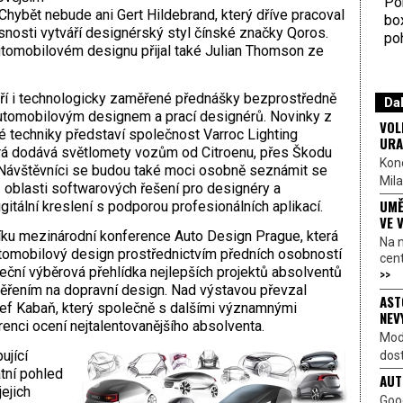
Por
hybět nebude ani Gert Hildebrand, který dříve pracoval
bo
snosti vytváří designérský styl čínské značky Qoros.
poh
utomobilovém designu přijal také Julian Thomson ze
í i technologicky zaměřené přednášky bezprostředně
Dal
automobilovým designem a prací designérů. Novinky z
VOL
é techniky představí společnost Varroc Lighting
URA
á dodává světlomety vozům od Citroenu, přes Škodu
Kon
 Návštěvníci se budou také moci osobně seznámit se
Mila
 oblasti softwarových řešení pro designéry a
UMĚ
gitální kreslení s podporou profesionálních aplikací.
VE 
níku mezinárodní konference Auto Design Prague, která
Na 
tomobilový design prostřednictvím předních osobností
cen
eční výběrová přehlídka nejlepších projektů absolventů
>>
ěřením na dopravní design. Nad výstavou převzal
AST
zef Kabaň, který společně s dalšími významnými
NEV
enci ocení nejtalentovanějšího absolventa.
Mod
ující
dost
tní pohled
AUT
ejich
Goo