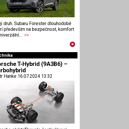
ný druh. Subaru Forester dlouhodobě
zí především na bezpečnost, komfort
niverzální...
>>
chnika
rsche T-Hybrid (9A3B6) –
rbohybrid
tr Hanke 16.07.2024 13:32