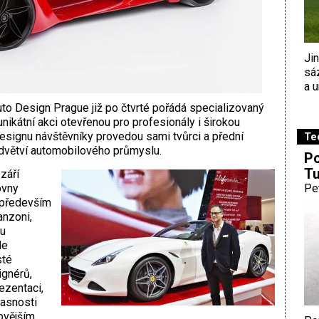
Ji
sá
a u
o Design Prague již po čtvrté pořádá specializovaný
ikátní akci otevřenou pro profesionály i širokou
signu návštěvníky provedou sami tvůrci a přední
Te
odvětví automobilového průmyslu.
Po
Tu
září
ovny
Pe
e především
anzoni,
nu
le
sté
ignérů,
ezentaci,
časnosti
ovějším