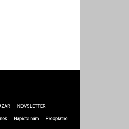
AZAR
NEWSLETTER
ánek
|
Napište nám
|
Předplatné
|