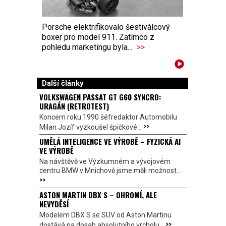
Porsche elektrifikovalo šestiválcový
boxer pro model 911. Zatímco z
pohledu marketingu byla...
>>
Další články
VOLKSWAGEN PASSAT GT G60 SYNCRO:
URAGÁN (RETROTEST)
Koncem roku 1990 šéfredaktor Automobilu
>>
Milan Jozíf vyzkoušel špičkové...
UMĚLÁ INTELIGENCE VE VÝROBĚ – FYZICKÁ AI
VE VÝROBĚ
Na návštěvě ve Výzkumném a vývojovém
centru BMW v Mnichově jsme měli možnost...
>>
ASTON MARTIN DBX S – OHROMÍ, ALE
NEVYDĚSÍ
Modelem DBX S se SUV od Aston Martinu
>>
dostává na dosah absolutního vrcholu...