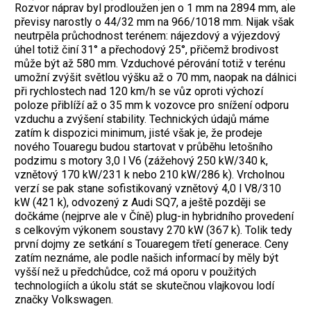
Rozvor náprav byl prodloužen jen o 1 mm na 2894 mm, ale
převisy narostly o 44/32 mm na 966/1018 mm. Nijak však
neutrpěla průchodnost terénem: nájezdový a výjezdový
úhel totiž činí 31° a přechodový 25°, přičemž brodivost
může být až 580 mm. Vzduchové pérování totiž v terénu
umožní zvýšit světlou výšku až o 70 mm, naopak na dálnici
při rychlostech nad 120 km/h se vůz oproti výchozí
poloze přiblíží až o 35 mm k vozovce pro snížení odporu
vzduchu a zvýšení stability. Technických údajů máme
zatím k dispozici minimum, jisté však je, že prodeje
nového Touaregu budou startovat v průběhu letošního
podzimu s motory 3,0 l V6 (zážehový 250 kW/340 k,
vznětový 170 kW/231 k nebo 210 kW/286 k). Vrcholnou
verzí se pak stane sofistikovaný vznětový 4,0 l V8/310
kW (421 k), odvozený z Audi SQ7, a ještě později se
dočkáme (nejprve ale v Číně) plug-in hybridního provedení
s celkovým výkonem soustavy 270 kW (367 k). Tolik tedy
první dojmy ze setkání s Touaregem třetí generace. Ceny
zatím neznáme, ale podle našich informací by měly být
vyšší než u předchůdce, což má oporu v použitých
technologiích a úkolu stát se skutečnou vlajkovou lodí
značky Volkswagen.