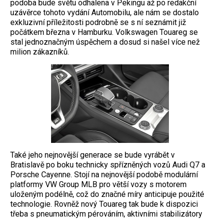
podoba bude světu odhalena v Pekingu až po redakční
uzávěrce tohoto vydání Automobilu, ale nám se dostalo
exkluzivní příležitosti podrobně se s ní seznámit již
počátkem března v Hamburku. Volkswagen Touareg se
stal jednoznačným úspěchem a dosud si našel více než
milion zákazníků.
Také jeho nejnovější generace se bude vyrábět v
Bratislavě po boku technicky spřízněných vozů Audi Q7 a
Porsche Cayenne. Stojí na nejnovější podobě modulární
platformy VW Group MLB pro větší vozy s motorem
uloženým podélně, což do značné míry anticipuje použité
technologie. Rovněž nový Touareg tak bude k dispozici
třeba s pneumatickým pérováním, aktivními stabilizátory