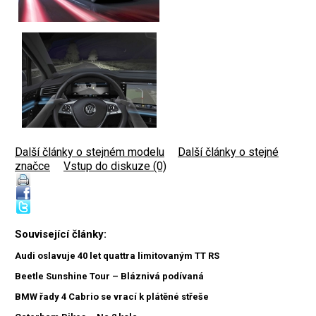
Další články o stejném modelu
|
Další články o stejné
značce
|
Vstup do diskuze (0)
Související články:
Audi oslavuje 40 let quattra limitovaným TT RS
Beetle Sunshine Tour – Bláznivá podívaná
BMW řady 4 Cabrio se vrací k plátěné střeše