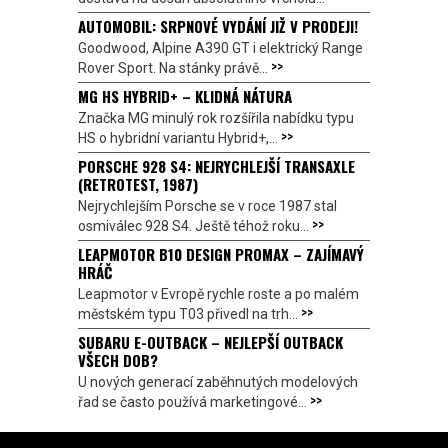
AUTOMOBIL: SRPNOVÉ VYDÁNÍ JIŽ V PRODEJI!
Goodwood, Alpine A390 GT i elektrický Range
>>
Rover Sport. Na stánky právě...
MG HS HYBRID+ – KLIDNÁ NÁTURA
Značka MG minulý rok rozšířila nabídku typu
>>
HS o hybridní variantu Hybrid+,...
PORSCHE 928 S4: NEJRYCHLEJŠÍ TRANSAXLE
(RETROTEST, 1987)
Nejrychlejším Porsche se v roce 1987 stal
>>
osmiválec 928 S4. Ještě téhož roku...
LEAPMOTOR B10 DESIGN PROMAX – ZAJÍMAVÝ
HRÁČ
Leapmotor v Evropě rychle roste a po malém
>>
městském typu T03 přivedl na trh...
SUBARU E-OUTBACK – NEJLEPŠÍ OUTBACK
VŠECH DOB?
U nových generací zaběhnutých modelových
>>
řad se často používá marketingové...