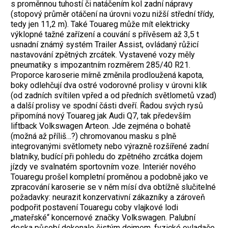
s proměnnou tuhostí či natáčením kol zadní nápravy
(stopový průměr otáčení na úrovni vozu nižší střední třídy,
tedy jen 11,2 m). Také Touareg může mít elektricky
výklopné tažné zařízení a couvání s přívěsem až 3,5 t
usnadní známý systém Trailer Assist, ovládaný růžicí
nastavování zpětných zrcátek. Vystavené vozy měly
pneumatiky s impozantním rozměrem 285/40 R21.
Proporce karoserie mírně změnila prodloužená kapota,
boky odlehčují dva ostré vodorovné prolisy v úrovni klik
(od zadních svítilen vpřed a od předních světlometů vzad)
a další prolisy ve spodní části dveří. Řadou svých rysů
připomíná nový Touareg jak Audi Q7, tak především
liftback Volkswagen Arteon. Jde zejména o bohatě
(možná až příliš…?) chromovanou masku s plně
integrovanými světlomety nebo výrazně rozšířené zadní
blatníky, budící při pohledu do zpětného zrcátka dojem
jízdy ve svalnatém sportovním voze. Interiér nového
Touaregu prošel kompletní proměnou a podobně jako ve
zpracování karoserie se v něm mísí dva obtížně slučitelné
požadavky: neurazit konzervativní zákazníky a zároveň
podpořit postavení Touaregu coby vlajkové lodi
„mateřské“ koncernové značky Volkswagen. Palubní
deska působí dokonale čistým dojmem, fyzické ovladače