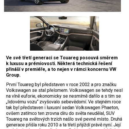
Ve své třetí generaci se Touareg posouvá směrem
k luxusu a prémiovosti. Některá technická řešení
přináší v premiéře, a to nejen v rámci koncernu VW
Group.
První Touareg byl představen v roce 2002 a pro značku
Volkswagen se stal přelomem. Volkswagen se tehdy nesl
na vlně euforie, ekonomicky se nesmírně dařilo a s tím se
„lidovému vozu“ zvyšovalo sebevědomí. Ve stejném roce
tak byl představen i luxusní sedan Volkswagen Phaeton,
ovšem zatímco ten zrovna díru do světa neudělal, SUV
Touareg na světových trzích našlo své pevné místo. Druhá
generace přišla roku 2010 a ta třetí přijíždí právě nyní. Její