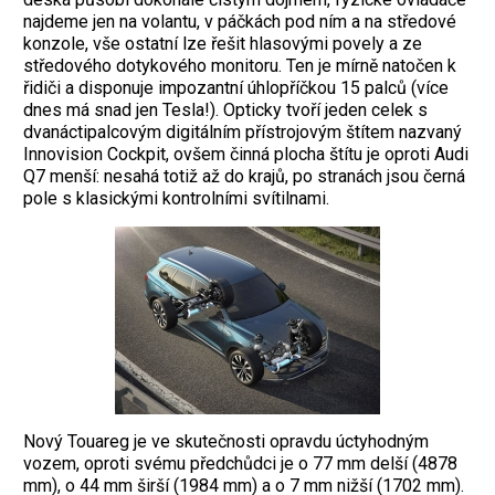
najdeme jen na volantu, v páčkách pod ním a na středové
konzole, vše ostatní lze řešit hlasovými povely a ze
středového dotykového monitoru. Ten je mírně natočen k
řidiči a disponuje impozantní úhlopříčkou 15 palců (více
dnes má snad jen Tesla!). Opticky tvoří jeden celek s
dvanáctipalcovým digitálním přístrojovým štítem nazvaný
Innovision Cockpit, ovšem činná plocha štítu je oproti Audi
Q7 menší: nesahá totiž až do krajů, po stranách jsou černá
pole s klasickými kontrolními svítilnami.
Nový Touareg je ve skutečnosti opravdu úctyhodným
vozem, oproti svému předchůdci je o 77 mm delší (4878
mm), o 44 mm širší (1984 mm) a o 7 mm nižší (1702 mm).