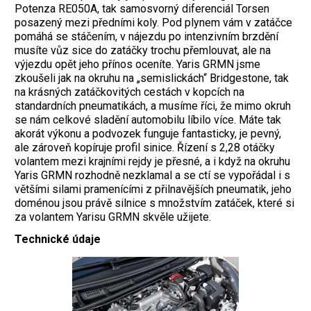
Potenza RE050A, tak samosvorný diferenciál Torsen
posazený mezi předními koly. Pod plynem vám v zatáčce
pomáhá se stáčením, v nájezdu po intenzivním brzdění
musíte vůz sice do zatáčky trochu přemlouvat, ale na
výjezdu opět jeho přínos oceníte. Yaris GRMN jsme
zkoušeli jak na okruhu na „semislickách“ Bridgestone, tak
na krásných zatáčkovitých cestách v kopcích na
standardních pneumatikách, a musíme říci, že mimo okruh
se nám celkové sladění automobilu líbilo více. Máte tak
akorát výkonu a podvozek funguje fantasticky, je pevný,
ale zároveň kopíruje profil sinice. Řízení s 2,28 otáčky
volantem mezi krajními rejdy je přesné, a i když na okruhu
Yaris GRMN rozhodně nezklamal a se ctí se vypořádal i s
většími silami pramenícími z přilnavějších pneumatik, jeho
doménou jsou právě silnice s množstvím zatáček, které si
za volantem Yarisu GRMN skvěle užijete.
Technické údaje