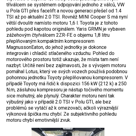
tříválcem se systémem odpojování jednoho z válců, VW
u Pola GTI přes facelift a novou generaci přešel od 1.4
TSI až po aktuální 2.0 TSI. Rovněž MINI Cooper S má nyní
větší dvoulitr namísto motoru 1,6 l. Toyota je z tohoto
pohledu pod kapotou originálem. Yaris GRMN je vybaven
zážehovým čtyřválcem 2ZR-FE o objemu 1,8 litru
přeplňovaným kompaktním kompresorem
MagnussonEaton, do jehož jednotky je dokonce
integrován i chladič stlačeného vzduchu. Pohled do
motorového prostoru totiž ukazuje, že místa tam není
nazbyt. Určitě není bez zajímavosti, že s vývojem motoru
pomáhal Lotus, který ve svých vozech používá podobnou
pohonnou jednotku Toyoty přeplňovanou kompresorem. V
případě Toyoty má řidič k dispozici 156 kW (212 k) a 250
N.m, zásluhou kompresoru je nástup točivého momentu
sice mohutný, ale plynulý. Charakter motoru není tak
výbušný jako v případě 2.0 TSI v Polu GTI, ale bez
problémů se vytáčí až k omezovači, ačkoli výraznější
výkonová špička mu chybí. Ze subjektivního pohledu
motoru chybí emotivnější zvuk.