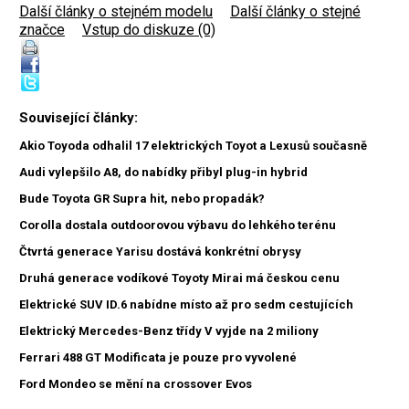
Další články o stejném modelu
|
Další články o stejné
značce
|
Vstup do diskuze (0)
Související články:
Akio Toyoda odhalil 17 elektrických Toyot a Lexusů současně
Audi vylepšilo A8, do nabídky přibyl plug-in hybrid
Bude Toyota GR Supra hit, nebo propadák?
Corolla dostala outdoorovou výbavu do lehkého terénu
Čtvrtá generace Yarisu dostává konkrétní obrysy
Druhá generace vodíkové Toyoty Mirai má českou cenu
Elektrické SUV ID.6 nabídne místo až pro sedm cestujících
Elektrický Mercedes-Benz třídy V vyjde na 2 miliony
Ferrari 488 GT Modificata je pouze pro vyvolené
Ford Mondeo se mění na crossover Evos