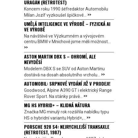
URAGÁN (RETROTEST)
Koncem roku 1990 šéfredaktor Automobilu
>>
Milan Jozíf vyzkoušel špičkové...
UMĚLÁ INTELIGENCE VE VÝROBĚ – FYZICKÁ AI
VE VÝROBĚ
Na návštěvě ve Výzkumném a vývojovém
centru BMW v Mnichově jsme měli možnost...
>>
ASTON MARTIN DBX S – OHROMÍ, ALE
NEVYDĚSÍ
Modelem DBX S se SUV od Aston Martinu
>>
dostává na dosah absolutního vrcholu...
AUTOMOBIL: SRPNOVÉ VYDÁNÍ JIŽ V PRODEJI!
Goodwood, Alpine A390 GT i elektrický Range
>>
Rover Sport. Na stánky právě...
MG HS HYBRID+ – KLIDNÁ NÁTURA
Značka MG minulý rok rozšířila nabídku typu
>>
HS o hybridní variantu Hybrid+,...
PORSCHE 928 S4: NEJRYCHLEJŠÍ TRANSAXLE
(RETROTEST, 1987)