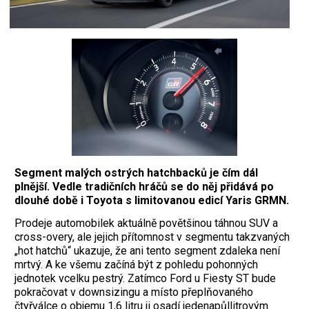
Segment malých ostrých hatchbacků je čím dál
plnější. Vedle tradičních hráčů se do něj přidává po
dlouhé době i Toyota s limitovanou edicí Yaris GRMN.
P
rodeje automobilek aktuálně povětšinou táhnou SUV a
cross-overy, ale jejich přítomnost v segmentu takzvaných
„hot hatchů“ ukazuje, že ani tento segment zdaleka není
mrtvý. A ke všemu začíná být z pohledu pohonných
jednotek vcelku pestrý. Zatímco Ford u Fiesty ST bude
pokračovat v downsizingu a místo přeplňovaného
čtyřválce o objemu 1,6 litru ji osadí jedenapůllitrovým