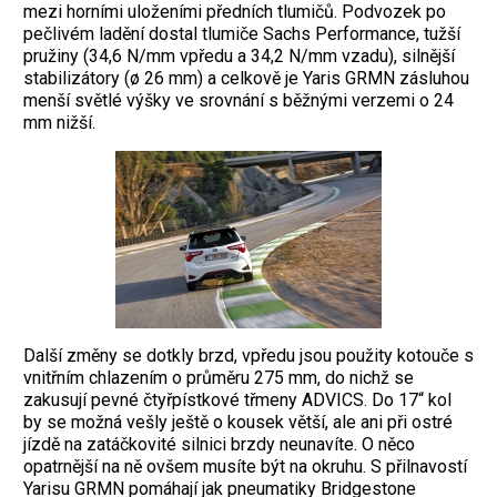
mezi horními uloženími předních tlumičů. Podvozek po
pečlivém ladění dostal tlumiče Sachs Performance, tužší
pružiny (34,6 N/mm vpředu a 34,2 N/mm vzadu), silnější
stabilizátory (ø 26 mm) a celkově je Yaris GRMN zásluhou
menší světlé výšky ve srovnání s běžnými verzemi o 24
mm nižší.
Další změny se dotkly brzd, vpředu jsou použity kotouče s
vnitřním chlazením o průměru 275 mm, do nichž se
zakusují pevné čtyřpístkové třmeny ADVICS. Do 17“ kol
by se možná vešly ještě o kousek větší, ale ani při ostré
jízdě na zatáčkovité silnici brzdy neunavíte. O něco
opatrnější na ně ovšem musíte být na okruhu.
S přilnavostí
Yarisu GRMN pomáhají jak pneumatiky Bridgestone