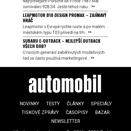
Nejrychlejším Porsche se v roce 1987 stal
>>
osmiválec 928 S4. Ještě téhož roku...
LEAPMOTOR B10 DESIGN PROMAX – ZAJÍMAVÝ
HRÁČ
Leapmotor v Evropě rychle roste a po malém
>>
městském typu T03 přivedl na trh...
SUBARU E-OUTBACK – NEJLEPŠÍ OUTBACK
VŠECH DOB?
U nových generací zaběhnutých modelových
>>
řad se často používá marketingové...
NOVINKY
TESTY
ČLÁNKY
SPECIÁLY
TISKOVÉ ZPRÁVY
ČASOPISY
BAZAR
NEWSLETTER