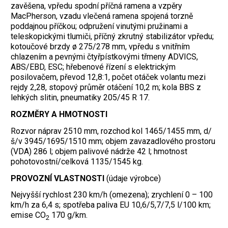
zavěšena, vpředu spodní příčná ramena a vzpěry
MacPherson, vzadu vlečená ramena spojená torzně
poddajnou příčkou; odpružení vinutými pružinami a
teleskopickými tlumiči, příčný zkrutný stabilizátor vpředu;
kotoučové brzdy ø 275/278 mm, vpředu s vnitřním
chlazením a pevnými čtyřpístkovými třmeny ADVICS,
ABS/EBD, ESC; hřebenové řízení s elektrickým
posilovačem, převod 12,8:1, počet otáček volantu mezi
rejdy 2,28, stopový průměr otáčení 10,2 m; kola BBS z
lehkých slitin, pneumatiky 205/45 R 17.
ROZMĚRY A HMOTNOSTI
Rozvor náprav 2510 mm, rozchod kol 1465/1455 mm, d/
š/v 3945/1695/1510 mm; objem zavazadlového prostoru
(VDA) 286 l; objem palivové nádrže 42 l; hmotnost
pohotovostní/celková 1135/1545 kg.
PROVOZNÍ VLASTNOSTI
(údaje výrobce)
Nejvyšší rychlost 230 km/h (omezena); zrychlení 0 – 100
km/h za 6,4 s; spotřeba paliva EU 10,6/5,7/7,5 l/100 km;
emise CO
170 g/km.
2