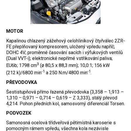
MOTOR
Kapalinou chlazený zážehový celohliníkový čtyřválec 2ZR-
FE přeplňovaný kompresorem, uložený vpředu napříč;
DOHC 4V; proměnné časování sacích i výfukových ventilů
(Dual VVT-i); elektronické nepřímé vstřikování paliva;
3
EU6b; 1798 cm
(ø 80,5 x 88,3 mm); 10,0:1; 156 kW
-1
-1
(212 k)/6800 min
a 250 N.m/4800 min
.
PŘEVODOVKA
Šestistupňová přímo řazená převodovka (3,358 – 1,913 –
1,310 – 0,971 – 0,714 – 0,619 – Z 3,333), stálý převod
4,214. Pohon předních kol, samosvorný diferenciál Torsen.
PODVOZEK
Samonosná ocelová třídveřová pětimístná karoserie s
pomocným rámem vpředu, všechna kola nezávisle