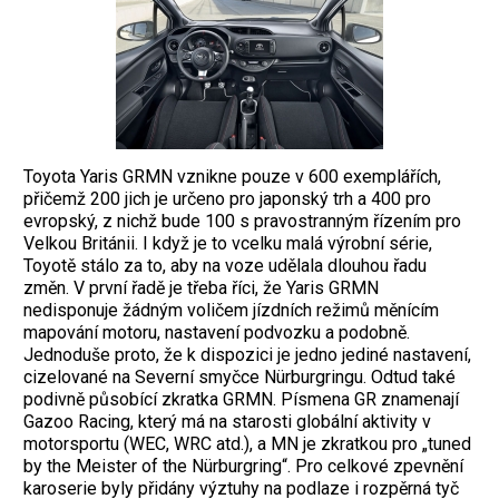
Toyota Yaris GRMN vznikne pouze v 600 exemplářích,
přičemž 200 jich je určeno pro japonský trh a 400 pro
evropský, z nichž bude 100 s pravostranným řízením pro
Velkou Británii. I když je to vcelku malá výrobní série,
Toyotě stálo za to, aby na voze udělala dlouhou řadu
změn. V první řadě je třeba říci, že Yaris GRMN
nedisponuje žádným voličem jízdních režimů měnícím
mapování motoru, nastavení podvozku a podobně.
Jednoduše proto, že k dispozici je jedno jediné nastavení,
cizelované na Severní smyčce Nürburgringu. Odtud také
podivně působící zkratka GRMN. Písmena GR znamenají
Gazoo Racing, který má na starosti globální aktivity v
motorsportu (WEC, WRC atd.), a MN je zkratkou pro „tuned
by the Meister of the Nürburgring“. Pro celkové zpevnění
karoserie byly přidány výztuhy na podlaze i rozpěrná tyč