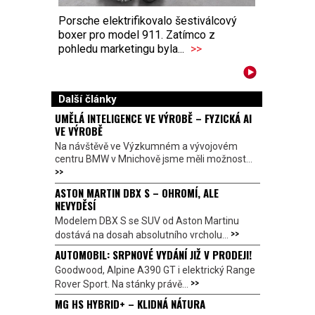
Porsche elektrifikovalo šestiválcový
boxer pro model 911. Zatímco z
pohledu marketingu byla...
>>
Další články
UMĚLÁ INTELIGENCE VE VÝROBĚ – FYZICKÁ AI
VE VÝROBĚ
Na návštěvě ve Výzkumném a vývojovém
centru BMW v Mnichově jsme měli možnost...
>>
ASTON MARTIN DBX S – OHROMÍ, ALE
NEVYDĚSÍ
Modelem DBX S se SUV od Aston Martinu
>>
dostává na dosah absolutního vrcholu...
AUTOMOBIL: SRPNOVÉ VYDÁNÍ JIŽ V PRODEJI!
Goodwood, Alpine A390 GT i elektrický Range
>>
Rover Sport. Na stánky právě...
MG HS HYBRID+ – KLIDNÁ NÁTURA