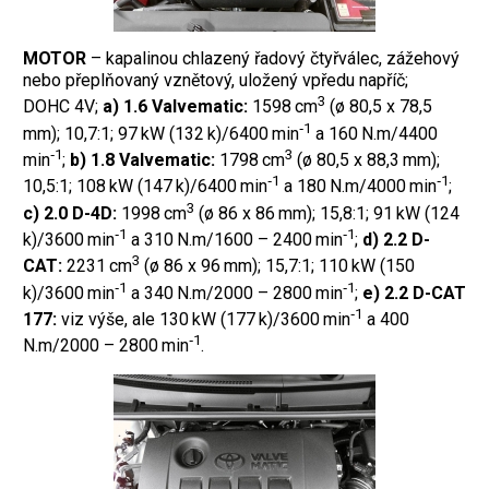
MOTOR
– kapalinou chlazený řadový čtyřválec, zážehový
nebo přeplňovaný vznětový, uložený vpředu napříč;
3
DOHC 4V;
a) 1.6 Valvematic:
1598 cm
(ø 80,5 x 78,5
‑1
mm); 10,7:1; 97 kW (132 k)/6400 min
a 160 N.m/4400
‑1
3
min
;
b) 1.8 Valvematic:
1798 cm
(ø 80,5 x 88,3 mm);
‑1
‑1
10,5:1; 108 kW (147 k)/6400 min
a 180 N.m/4000 min
;
3
c) 2.0 D-4D:
1998 cm
(ø 86 x 86 mm); 15,8:1; 91 kW (124
‑1
‑1
k)/3600 min
a 310 N.m/1600 – 2400 min
;
d) 2.2 D-
3
CAT:
2231 cm
(ø 86 x 96 mm); 15,7:1; 110 kW (150
‑1
‑1
k)/3600 min
a 340 N.m/2000 – 2800 min
;
e) 2.2 D-CAT
‑1
177:
viz výše, ale 130 kW (177 k)/3600 min
a 400
‑1
N.m/2000 – 2800 min
.