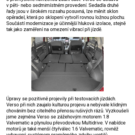
v pěti- nebo sedmimístném provedení. Sedadla druhé
řady jsou v širokém rozsahu posuvná, lze měnit sklon
opěradel, která po sklopení vytvoří rovnou ložnou plochu.
Součástí modernizace je účinnější hluková izolace, stejně
tak jako zaměření na omezení vibrací při jízdě.
Úpravy se pozi­tivně projevily při testovacích jízdách.
Verso při nich zaujalo kulturou projevu a nebývale klidným
chováním bez citelného přenosu rušivých rázů. Vyzkoušeli
jsme zejména Verso se zážehovým motorem 1.8
Valvematic a plynulou převodovkou Multidrive. V nabídce
motorů je také menší čtyřválec 1.6 Valvematic, rovněž
vybavený systémem proměnného zdvihu ven­tilů.