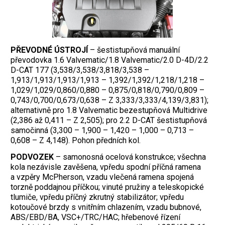
PŘEVODNÉ ÚSTROJÍ
– šestistupňová manuální
převodovka 1.6 Valvematic/1.8 Valvematic/2.0 D-4D/2.2
D-CAT 177 (3,538/3,538/3,818/3,538 –
1,913/1,913/1,913/1,913 – 1,392/1,392/1,218/1,218 –
1,029/1,029/0,860/0,880 – 0,875/0,818/0,790/0,809 –
0,743/0,700/0,673/0,638 – Z 3,333/3,333/4,139/3,831);
alternativně pro 1.8 Valvematic bezestupňová Multidrive
(2,386 až 0,411 – Z 2,505); pro 2.2 D-CAT šestistupňová
samočinná (3,300 – 1,900 – 1,420 – 1,000 – 0,713 –
0,608 – Z 4,148). Pohon předních kol.
PODVOZEK
– samonosná ocelová konstrukce; všechna
kola nezávisle zavěšena, vpředu spodní příčná ramena
a vzpěry McPherson, vzadu vlečená ramena spojená
torzně poddajnou příčkou; vinuté pružiny a teleskopické
tlumiče, vpředu příčný zkrutný stabilizátor; vpředu
kotoučové brzdy s vnitřním chlazením, vzadu bubnové,
ABS/EBD/BA, VSC+/TRC/HAC; hřebenové řízení