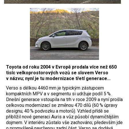
Toyota od roku 2004 v Evropě prodala více než 650
tisíc velkoprostorových vozů se slovem Verso
v názvu; nyní je tu modernizace třetí generace...
Verso s délkou 4460 mm je typickým zástupcem
kompaktních MPV a v segmentu si udržuje podíl 5 %.
Dnešní generace vstoupila na trh v roce 2009 a nyní prošla
celkovou modernizací se změnou 470 dílů (60 % úpravy
designu; 40 % podvozku a motorů). Vzhled přídě se
přiblížil nové generaci ­Auris a vůz působí dynamičtějším
dojmem. V interiéru zůstalo vše zachováno; především jde
o promyšleně navrženou zadní část. Verso se dodává