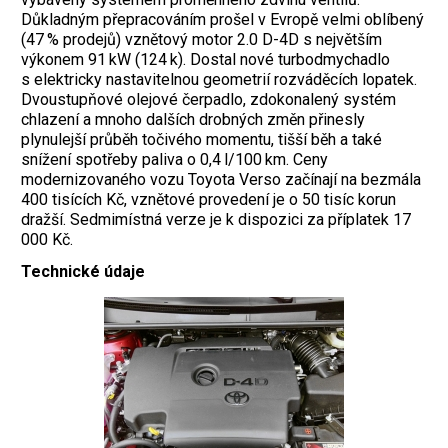
Důkladným přepracováním prošel v Evropě velmi oblíbený
(47 % prodejů) vznětový motor 2.0 D-4D s největším
výkonem 91 kW (124 k). Dostal nové turbodmychadlo
s elektricky nastavitelnou geometrií rozváděcích lopatek.
Dvoustupňové olejové čerpadlo, zdokonalený systém
chlazení a mnoho dalších drobných změn přinesly
plynulejší průběh točivého momentu, tišší běh a také
snížení spotřeby ­paliva o 0,4 l/100 km. Ceny
modernizovaného vozu Toyota Verso začínají na bezmála
400 tisících Kč, vznětové provedení je o 50 tisíc korun
dražší. Sedmimístná verze je k dispozici za příplatek 17
000 Kč.
Technické údaje