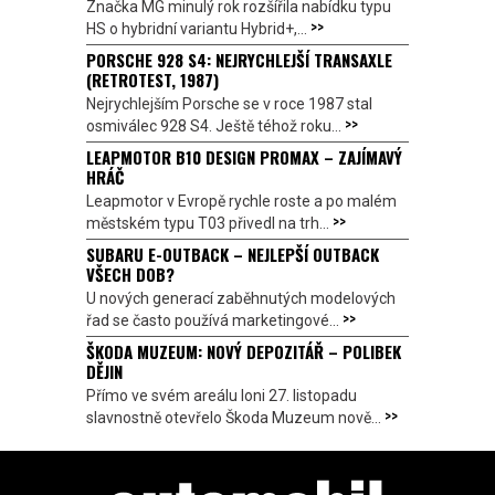
Značka MG minulý rok rozšířila nabídku typu
>>
HS o hybridní variantu Hybrid+,...
PORSCHE 928 S4: NEJRYCHLEJŠÍ TRANSAXLE
(RETROTEST, 1987)
Nejrychlejším Porsche se v roce 1987 stal
>>
osmiválec 928 S4. Ještě téhož roku...
LEAPMOTOR B10 DESIGN PROMAX – ZAJÍMAVÝ
HRÁČ
Leapmotor v Evropě rychle roste a po malém
>>
městském typu T03 přivedl na trh...
SUBARU E-OUTBACK – NEJLEPŠÍ OUTBACK
VŠECH DOB?
U nových generací zaběhnutých modelových
>>
řad se často používá marketingové...
ŠKODA MUZEUM: NOVÝ DEPOZITÁŘ – POLIBEK
DĚJIN
Přímo ve svém areálu loni 27. listopadu
>>
slavnostně otevřelo Škoda Muzeum nově...