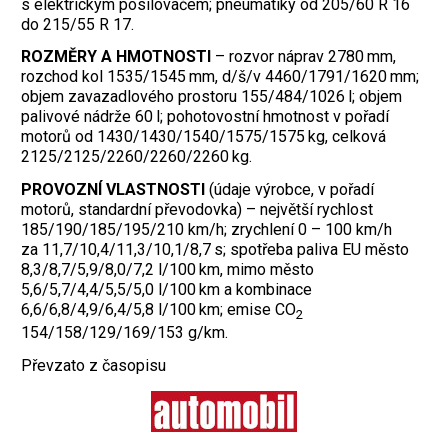
s elektrickým posilovačem; pneumatiky od 205/60 R 16
do 215/55 R 17.
ROZMĚRY A HMOTNOSTI
– rozvor náprav 2780 mm,
rozchod kol 1535/1545 mm, d/š/v 4460/1791/1620 mm;
objem zavazadlového prostoru 155/484/1026 l; objem
palivové nádrže 60 l; pohotovostní hmotnost v pořadí
motorů od 1430/1430/1540/1575/1575 kg, celková
2125/2125/2260/2260/2260 kg.
PROVOZNÍ VLASTNOSTI
(údaje výrobce, v pořadí
motorů, standardní převodovka) – největší rychlost
185/190/185/195/210 km/h; zrychlení 0 – 100 km/h
za 11,7/10,4/11,3/10,1/8,7 s; spotřeba paliva EU město
8,3/8,7/5,9/8,0/7,2 l/100 km, mimo město
5,6/5,7/4,4/5,5/5,0 l/100 km a kombinace
6,6/6,8/4,9/6,4/5,8 l/100 km; emise CO
2
154/158/129/169/153 g/km.
Převzato z časopisu