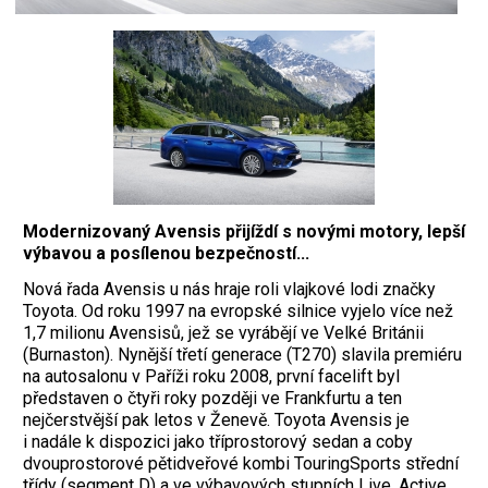
Modernizovaný Avensis přijíždí s novými motory, lepší
výbavou a posílenou bezpečností...
Nová řada Avensis u nás hraje roli vlajkové lodi značky
Toyota. Od roku 1997 na evropské silnice vyjelo více než
1,7 milionu Avensisů, jež se vyrábějí ve Velké Británii
(Burnaston). Nynější třetí generace (T270) slavila premiéru
na autosalonu v Paříži roku 2008, první facelift byl
představen o čtyři roky později ve Frankfurtu a ten
nejčerstvější pak letos v Ženevě. Toyota Avensis je
i nadále k dispozici jako tříprostorový sedan a coby
dvouprostorové pětidveřové kombi TouringSports střední
třídy (segment D) a ve výbavových stupních Live, Active