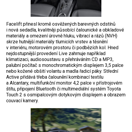
Facelift přinesl kromě osvěžených barevných odstínů
i nová sedadla, kvalitněji působící čalounické a obkladové
materiály a omezení úrovně hluku, vibrací a rázů (NVH)
skrze hutnější materiály tlumicích vrstev a těsnění
v interiéru, motorovém prostoru či podbězích kol. Hned
nejdostupnější provedení Live zahrnuje například
klimatizaci, audiosoustavu s přehráváním CD a MP3,
palubní počítač s monochromatickým displejem 3,5 palce
nebo kožené obšití volantu a madla řadicí páky. Střední
Active přidává třeba čalounění kombinací textilu
a Alcantary, multifunkční monitor 4,2 palce v přístrojovém
štítu, připojení Bluetooth či multimediální systém Toyota
Touch 2 s osmipalcovým dotykovým displejem a obrazem
couvací kamery.