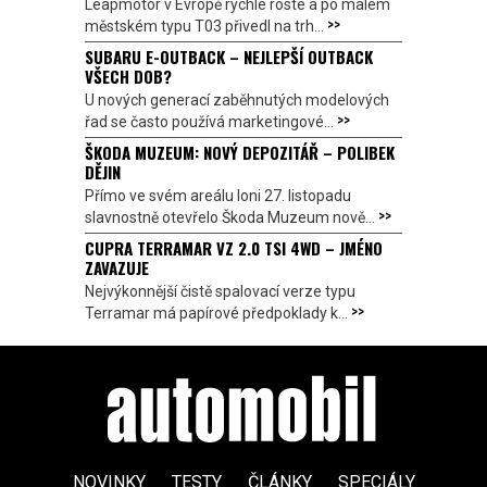
Leapmotor v Evropě rychle roste a po malém
>>
městském typu T03 přivedl na trh...
SUBARU E-OUTBACK – NEJLEPŠÍ OUTBACK
VŠECH DOB?
U nových generací zaběhnutých modelových
>>
řad se často používá marketingové...
ŠKODA MUZEUM: NOVÝ DEPOZITÁŘ – POLIBEK
DĚJIN
Přímo ve svém areálu loni 27. listopadu
>>
slavnostně otevřelo Škoda Muzeum nově...
CUPRA TERRAMAR VZ 2.0 TSI 4WD – JMÉNO
ZAVAZUJE
Nejvýkonnější čistě spalovací verze typu
>>
Terramar má papírové předpoklady k...
NOVINKY
TESTY
ČLÁNKY
SPECIÁLY