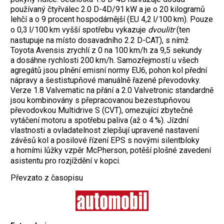
použí
vaný čtyřválec 2.0 D-4D/91 kW a je o 20 kilogramů
lehčí a o 9 procent hospodárnější (EU 4,2 l/100 km).
Pouze
o 0,3 l/100 km vyšší spotřebu vykazuje
dvouli
tr
(ten
nastupuje na místo dosavadního 2.2 D-CAT), s nímž
Toyota Avensis zrychlí z 0 na 100 km/h za 9,5 sekundy
a dosáhne rychlosti 200 km/h. Samozřejmostí u všech
agregátů jsou plnění emisní normy EU6, pohon kol přední
nápravy a šestistupňové manuálně řazené převodovky.
Verze 1.8 Valvematic na přání a 2.0 Valvetronic standardně
jsou kombinovány s přepracovanou bezestupňovou
převodovkou Multidrive S (CVT), omezující zbytečné
vytáčení motoru a spotřebu paliva (až o 4 %). Jízdní
vlastnosti a ovladatelnost zlepšují upravené nastavení
závěsů kol a posilové řízení EPS s novými silentbloky
a horními lůžky vzpěr McPherson, potěší plošné zavedení
asistentu pro rozjíždění v kopci.
Převzato z časopisu