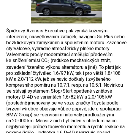
Špičkový Avensis Executive pak vyniká koženým
interiérem, nasvětlováním zatáček, navigací Go Plus nebo
bezklíčkovým zamykáním a spouštěním motoru.
Zážehové
čtyřválcové, výhradně atmosféricky plně
né motory
Valvematic prošly modernizací směřující především
ke snížení emisí CO
(redukce mechanických ztrát,
2
zavedení řízeného výkonu alternátoru a jiné). To platí jak
pro základní čtyřválec 1.6/97 kW, tak i pro větší 1.8/108
kW a 2.0/112 kW, jež se navíc dočkaly i zvýšeného
kompresního poměru na 10,7:1, resp. na 10,5:1. Novinkou
se stávají systémem Stop/Start opatřené vznětové
motory D-4D ve variantách 1.6/82 kW a 2.0/105 kW
(posledně jmenovaný se ve voze značky Toyota podle
tvrzení výrobce objevuje vůbec poprvé, jde o spolupráci
BMW Group) se -servisními intervaly prodlouženými
na 20 000 km. Menší z nich byl laděn s ohledem na co
nejplynulejší
průběh točivého momentu a rychlé reakce na
poky
ny řidiče. Jednotka 1.6 D-4D nahrazuje dosud