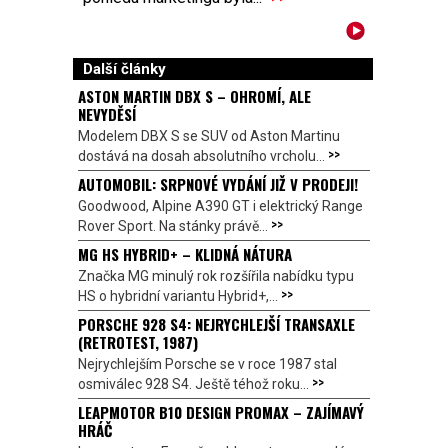
Další články
ASTON MARTIN DBX S – OHROMÍ, ALE
NEVYDĚSÍ
Modelem DBX S se SUV od Aston Martinu
>>
dostává na dosah absolutního vrcholu...
AUTOMOBIL: SRPNOVÉ VYDÁNÍ JIŽ V PRODEJI!
Goodwood, Alpine A390 GT i elektrický Range
>>
Rover Sport. Na stánky právě...
MG HS HYBRID+ – KLIDNÁ NÁTURA
Značka MG minulý rok rozšířila nabídku typu
>>
HS o hybridní variantu Hybrid+,...
PORSCHE 928 S4: NEJRYCHLEJŠÍ TRANSAXLE
(RETROTEST, 1987)
Nejrychlejším Porsche se v roce 1987 stal
>>
osmiválec 928 S4. Ještě téhož roku...
LEAPMOTOR B10 DESIGN PROMAX – ZAJÍMAVÝ
HRÁČ