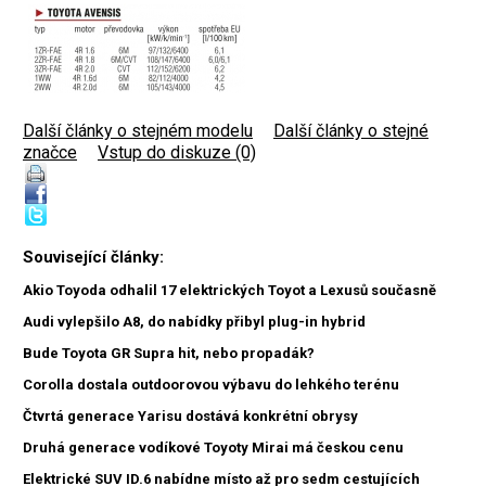
Další články o stejném modelu
|
Další články o stejné
značce
|
Vstup do diskuze (0)
Související články:
Akio Toyoda odhalil 17 elektrických Toyot a Lexusů současně
Audi vylepšilo A8, do nabídky přibyl plug-in hybrid
Bude Toyota GR Supra hit, nebo propadák?
Corolla dostala outdoorovou výbavu do lehkého terénu
Čtvrtá generace Yarisu dostává konkrétní obrysy
Druhá generace vodíkové Toyoty Mirai má českou cenu
Elektrické SUV ID.6 nabídne místo až pro sedm cestujících