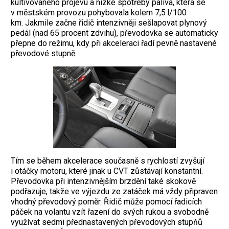
kultivovaného projevu a nízké spotřeby paliva, která se
v městském provozu pohybovala kolem 7,5 l/100
km. Jakmile začne řidič intenzivněji sešlapovat plynový
pedál (nad 65 procent zdvihu), převodovka se automaticky
přepne do režimu, kdy při akceleraci řadí pevně nastavené
převodové stupně.
Tím se během akcelerace současně s rychlostí zvyšují
i otáčky motoru, které jinak u CVT zůstávají konstantní.
Převodovka při intenzivnějším brzdění také skokově
podřazuje, takže ve výjezdu ze zatáček má vždy připraven
vhodný převodový poměr. Řidič může pomocí řadicích
páček na volantu vzít řazení do svých rukou a svobodně
využívat sedmi přednastavených převodových stupňů