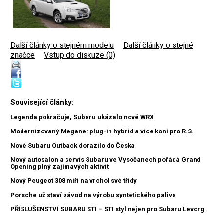
Další články o stejném modelu
|
Další články o stejné
značce
|
Vstup do diskuze (0)
Související články:
Legenda pokračuje, Subaru ukázalo nové WRX
Modernizovaný Megane: plug-in hybrid a více koní pro R.S.
Nové Subaru Outback dorazilo do Česka
Nový autosalon a servis Subaru ve Vysočanech pořádá Grand
Opening plný zajímavých aktivit
Nový Peugeot 308 míří na vrchol své třídy
Porsche už staví závod na výrobu syntetického paliva
PŘÍSLUŠENSTVÍ SUBARU STI – STI styl nejen pro Subaru Levorg