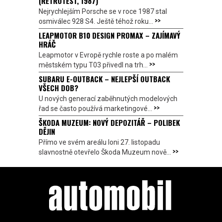
(RETROTEST, 1987)
Nejrychlejším Porsche se v roce 1987 stal
>>
osmiválec 928 S4. Ještě téhož roku...
LEAPMOTOR B10 DESIGN PROMAX – ZAJÍMAVÝ
HRÁČ
Leapmotor v Evropě rychle roste a po malém
>>
městském typu T03 přivedl na trh...
SUBARU E-OUTBACK – NEJLEPŠÍ OUTBACK
VŠECH DOB?
U nových generací zaběhnutých modelových
>>
řad se často používá marketingové...
ŠKODA MUZEUM: NOVÝ DEPOZITÁŘ – POLIBEK
DĚJIN
Přímo ve svém areálu loni 27. listopadu
>>
slavnostně otevřelo Škoda Muzeum nově...