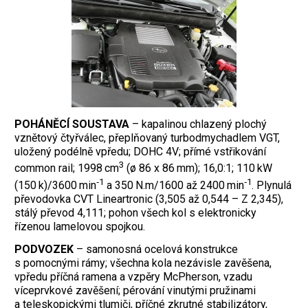
POHÁNĚCÍ SOUSTAVA
– kapalinou chlazený plochý
vznětový čtyřválec, přeplňovaný turbodmychadlem VGT,
uložený podélně vpředu; DOHC 4V; přímé vstřikování
3
common rail; 1998 cm
(ø 86 x 86 mm); 16,0:1; 110 kW
‑1
‑1
(150 k)/3600 min
a 350 N.m/1600 až 2400 min
. Plynulá
převodovka CVT Lineartronic (3,505 až 0,544 – Z 2,345),
stálý převod 4,111; pohon všech kol s elektronicky
řízenou lamelovou spojkou.
PODVOZEK
– samonosná ocelová konstrukce
s pomocnými rámy; všechna kola nezávisle zavěšena,
vpředu příčná ramena a vzpěry McPherson, vzadu
víceprvkové zavěšení; pérování vinutými pružinami
a teleskopickými tlumiči, příčné zkrutné stabilizátory,