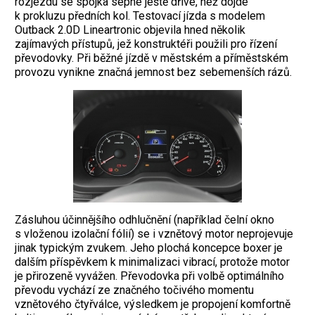
rozjezdu se spojka sepne ještě dříve, než dojde
k prokluzu předních kol. Testovací jízda s modelem
Outback 2.0D Lineartronic objevila hned několik
zajímavých přístupů, jež konstruktéři použili pro řízení
převodovky. Při běžné jízdě v městském a příměstském
provozu vynikne značná jemnost bez sebemenších rázů.
Zásluhou účinnějšího odhlučnění (například čelní okno
s vloženou izolační fólií) se i vznětový motor neprojevuje
jinak typickým zvukem. Jeho plochá koncepce boxer je
dalším příspěvkem k minimalizaci vibrací, protože motor
je přirozeně vyvážen. Převodovka při volbě optimálního
převodu vychází ze značného točivého momentu
vznětového čtyřválce, výsledkem je propojení komfortně