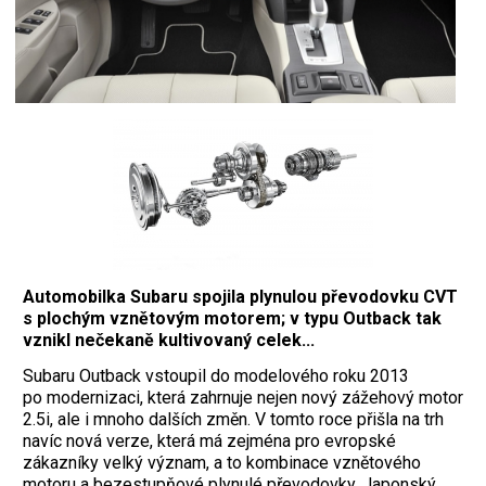
Automobilka Subaru spojila plynulou převodovku CVT
s plochým vznětovým motorem; v typu Outback tak
vznikl nečekaně kultivovaný celek...
Subaru Outback vstoupil do modelového roku 2013
po modernizaci, která zahrnuje nejen nový zážehový motor
2.5i, ale i mnoho dalších změn. V tomto roce přišla na trh
navíc nová verze, která má zejména pro evropské
zákazníky velký význam, a to kombinace vznětového
motoru a bezestupňové plynulé převodovky. Japonský