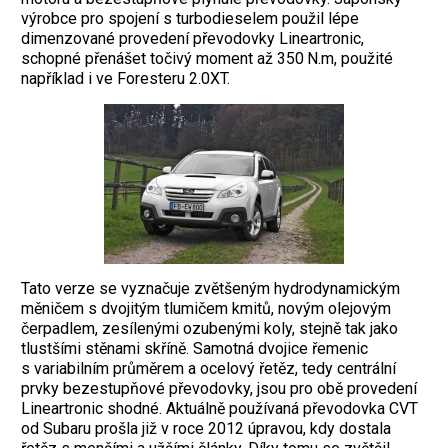
výrobce pro spojení s turbodieselem použil lépe
dimenzované provedení převodovky Lineartronic,
schopné přenášet točivý moment až 350 N.m, použité
například i ve Foresteru 2.0XT.
Tato verze se vyznačuje zvětšeným hydrodynamickým
měničem s dvojitým tlumičem kmitů, novým olejovým
čerpadlem, zesílenými ozubenými koly, stejně tak jako
tlustšími stěnami skříně. Samotná dvojice řemenic
s variabilním průměrem a ocelový řetěz, tedy centrální
prvky bezestupňové převodovky, jsou pro obě provedení
Lineartronic shodné. Aktuálně používaná převodovka CVT
od Subaru prošla již v roce 2012 úpravou, kdy dostala