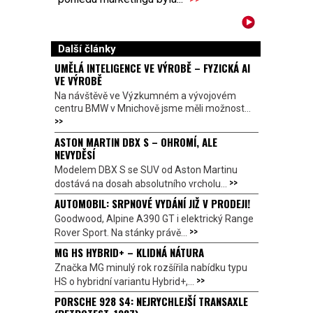
Další články
UMĚLÁ INTELIGENCE VE VÝROBĚ – FYZICKÁ AI
VE VÝROBĚ
Na návštěvě ve Výzkumném a vývojovém
centru BMW v Mnichově jsme měli možnost...
>>
ASTON MARTIN DBX S – OHROMÍ, ALE
NEVYDĚSÍ
Modelem DBX S se SUV od Aston Martinu
>>
dostává na dosah absolutního vrcholu...
AUTOMOBIL: SRPNOVÉ VYDÁNÍ JIŽ V PRODEJI!
Goodwood, Alpine A390 GT i elektrický Range
>>
Rover Sport. Na stánky právě...
MG HS HYBRID+ – KLIDNÁ NÁTURA
Značka MG minulý rok rozšířila nabídku typu
>>
HS o hybridní variantu Hybrid+,...
PORSCHE 928 S4: NEJRYCHLEJŠÍ TRANSAXLE