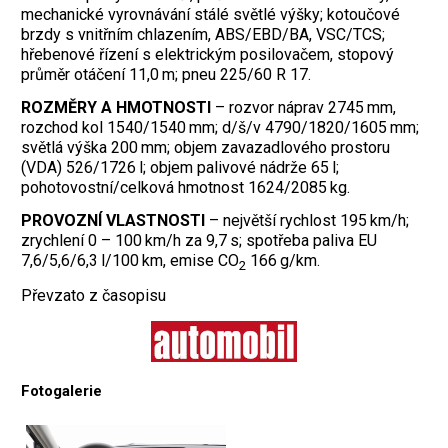
mechanické vyrovnávání stálé světlé výšky; kotoučové
brzdy s vnitřním chlazením, ABS/EBD/BA, VSC/TCS;
hřebenové řízení s elektrickým posilovačem, stopový
průměr otáčení 11,0 m; pneu 225/60 R 17.
ROZMĚRY A HMOTNOSTI
– rozvor náprav 2745 mm,
rozchod kol 1540/1540 mm; d/š/v 4790/1820/1605 mm;
světlá výška 200 mm; objem zavazadlového prostoru
(VDA) 526/1726 l; objem palivové nádrže 65 l;
pohotovostní/celková hmotnost 1624/2085 kg.
PROVOZNÍ VLASTNOSTI
– největší rychlost 195 km/h;
zrychlení 0 – 100 km/h za 9,7 s; spotřeba paliva EU
7,6/5,6/6,3 l/100 km, emise CO
166 g/km.
2
Převzato z časopisu
Fotogalerie