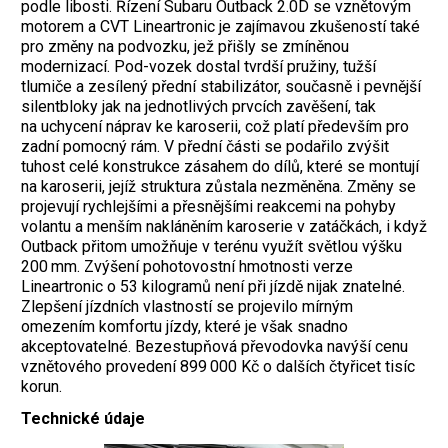
podle libosti. Řízení Subaru Outback 2.0D se vznětovým
motorem a CVT Lineartronic je zajímavou zkušeností také
pro změny na podvozku, jež přišly se zmíněnou
modernizací. Pod-vozek dostal tvrdší pružiny, tužší
tlumiče a zesílený přední stabilizátor, současně i pevnější
silentbloky jak na jednotlivých prvcích zavěšení, tak
na uchycení náprav ke karoserii, což platí především pro
zadní pomocný rám. V přední části se podařilo zvýšit
tuhost celé konstrukce zásahem do dílů, které se montují
na karoserii, jejíž struktura zůstala nezměněna. Změny se
projevují rychlejšími a přesnějšími reakcemi na pohyby
volantu a menším nakláněním karoserie v zatáčkách, i když
Outback přitom umožňuje v terénu využít světlou výšku
200 mm. Zvýšení pohotovostní hmotnosti verze
Lineartronic o 53 kilogramů není při jízdě nijak znatelné.
Zlepšení jízdních vlastností se projevilo mírným
omezením komfortu jízdy, které je však snadno
akceptovatelné. Bezestupňová převodovka navýší cenu
vznětového provedení 899 000 Kč o dalších čtyřicet tisíc
korun.
Technické údaje