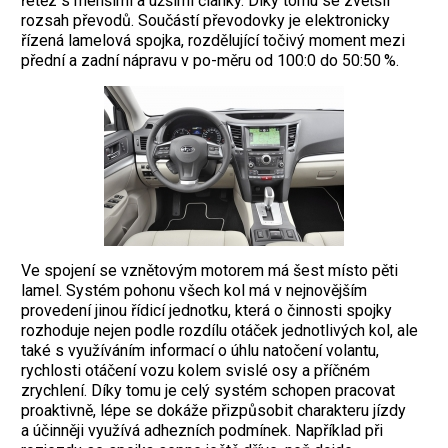
řetěz s menšími a užšími články. Díky tomu se zvětšil
rozsah převodů. Součástí převodovky je elektronicky
řízená lamelová spojka, rozdělující točivý moment mezi
přední a zadní nápravu v po-měru od 100:0 do 50:50 %.
Ve spojení se vznětovým motorem má šest místo pěti
lamel. Systém pohonu všech kol má v nejnovějším
provedení jinou řídicí jednotku, která o činnosti spojky
rozhoduje nejen podle rozdílu otáček jednotlivých kol, ale
také s využíváním informací o úhlu natočení volantu,
rychlosti otáčení vozu kolem svislé osy a příčném
zrychlení. Díky tomu je celý systém schopen pracovat
proaktivně, lépe se dokáže přizpůsobit charakteru jízdy
a účinněji využívá adhezních podmínek. Například při