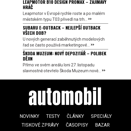
LEAPMOTOR B10 DESIGN PROMAX – ZAJÍMAVÝ
HRÁČ
Leapmotor v Evropě rychle roste a po malém
>>
městském typu T03 přivedl na trh...
SUBARU E-OUTBACK – NEJLEPŠÍ OUTBACK
VŠECH DOB?
U nových generací zaběhnutých modelových
>>
řad se často používá marketingové...
ŠKODA MUZEUM: NOVÝ DEPOZITÁŘ – POLIBEK
DĚJIN
Přímo ve svém areálu loni 27. listopadu
>>
slavnostně otevřelo Škoda Muzeum nově...
NOVINKY
TESTY
ČLÁNKY
SPECIÁLY
TISKOVÉ ZPRÁVY
ČASOPISY
BAZAR