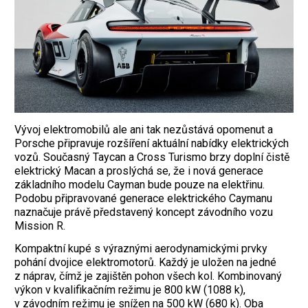
Vývoj elektromobilů ale ani tak nezůstává opomenut a
Porsche připravuje rozšíření aktuální nabídky elektrických
vozů. Současný Taycan a Cross Turismo brzy doplní čistě
elektrický Macan a proslýchá se, že i nová generace
základního modelu Cayman bude pouze na elektřinu.
Podobu připravované generace elektrického Caymanu
naznačuje právě představený koncept závodního vozu
Mission R.
Kompaktní kupé s výraznými aerodynamickými prvky
pohání dvojice elektromotorů. Každý je uložen na jedné
z náprav, čímž je zajištěn pohon všech kol. Kombinovaný
výkon v kvalifikačním režimu je 800 kW (1088 k),
v závodním režimu je snížen na 500 kW (680 k). Oba