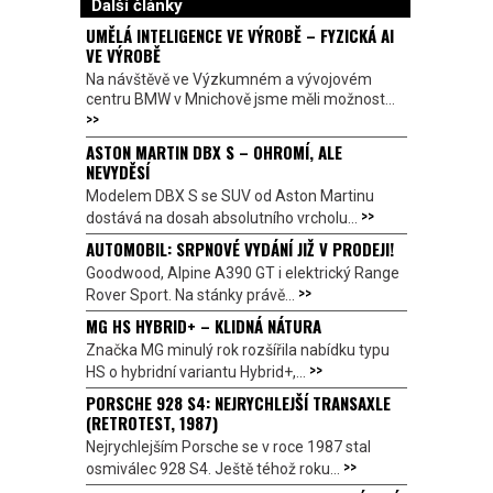
Další články
UMĚLÁ INTELIGENCE VE VÝROBĚ – FYZICKÁ AI
VE VÝROBĚ
Na návštěvě ve Výzkumném a vývojovém
centru BMW v Mnichově jsme měli možnost...
>>
ASTON MARTIN DBX S – OHROMÍ, ALE
NEVYDĚSÍ
Modelem DBX S se SUV od Aston Martinu
>>
dostává na dosah absolutního vrcholu...
AUTOMOBIL: SRPNOVÉ VYDÁNÍ JIŽ V PRODEJI!
Goodwood, Alpine A390 GT i elektrický Range
>>
Rover Sport. Na stánky právě...
MG HS HYBRID+ – KLIDNÁ NÁTURA
Značka MG minulý rok rozšířila nabídku typu
>>
HS o hybridní variantu Hybrid+,...
PORSCHE 928 S4: NEJRYCHLEJŠÍ TRANSAXLE
(RETROTEST, 1987)
Nejrychlejším Porsche se v roce 1987 stal
>>
osmiválec 928 S4. Ještě téhož roku...