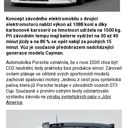
Koncept závodního elektromobilu s dvojicí
elektromotorů nabízí výkon až 1088 koní a díky
karbonové karoserii se hmotnost udržela na 1500 kg.
Při závodním tempu mají baterie vydržet na 30 až 40
minut jízdy a na 80 % se opět nabijí za pouhých 15
minut. Vůz je současně předobrazem nadcházející
generace modelu Cayman.
Automobilka Porsche oznámila, že v roce 2030 chce být
CO2 neutrální, tedy prakticky bez produkce emisí. Zároveň
ovšem plánuje ve většině svých sportovních modelů
zachovat spalovací motory. Jednou z cest jsou syntetická
paliva, která již Porsche testuje v závodních vozech GT3
Cup. Současně s prvními ostrými testy odstartovalo
výstavbu závodu na
výrobu syntetických paliv v Jižní
Americe
.