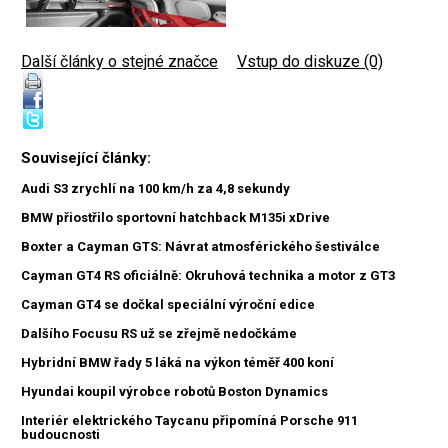
Další články o stejné značce
|
Vstup do diskuze (0)
Související články:
Audi S3 zrychlí na 100 km/h za 4,8 sekundy
BMW přiostřilo sportovní hatchback M135i xDrive
Boxter a Cayman GTS: Návrat atmosférického šestiválce
Cayman GT4 RS oficiálně: Okruhová technika a motor z GT3
Cayman GT4 se dočkal speciální výroční edice
Dalšího Focusu RS už se zřejmě nedočkáme
Hybridní BMW řady 5 láká na výkon téměř 400 koní
Hyundai koupil výrobce robotů Boston Dynamics
Interiér elektrického Taycanu připomíná Porsche 911
budoucnosti