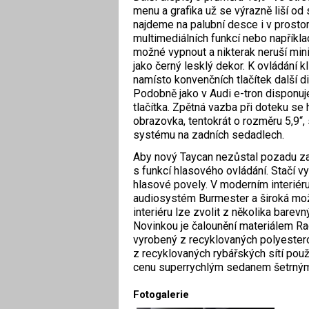
menu a grafika už se výrazně liší 
najdeme na palubní desce i v prosto
multimediálních funkcí nebo napříkla
možné vypnout a nikterak neruší mini
jako černý lesklý dekor. K ovládání k
namísto konvenčních tlačítek další di
Podobně jako v Audi e-tron disponuje
tlačítka. Zpětná vazba při doteku se 
obrazovka, tentokrát o rozměru 5,9“,
systému na zadních sedadlech.
Aby nový Taycan nezůstal pozadu za 
s funkcí hlasového ovládání. Stačí v
hlasové povely. V moderním interiér
audiosystém Burmester a široká možn
interiéru lze zvolit z několika barev
Novinkou je čalounění materiálem Rac
vyrobený z recyklovaných polyestero
z recyklovaných rybářských sítí pou
cenu superrychlým sedanem šetrným 
Fotogalerie