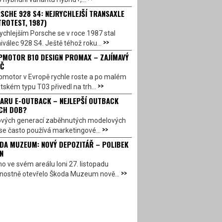
SCHE 928 S4: NEJRYCHLEJŠÍ TRANSAXLE
TROTEST, 1987)
ychlejším Porsche se v roce 1987 stal
>>
válec 928 S4. Ještě téhož roku...
PMOTOR B10 DESIGN PROMAX – ZAJÍMAVÝ
Č
pmotor v Evropě rychle roste a po malém
>>
ském typu T03 přivedl na trh...
ARU E-OUTBACK – NEJLEPŠÍ OUTBACK
CH DOB?
ových generací zaběhnutých modelových
>>
se často používá marketingové...
DA MUZEUM: NOVÝ DEPOZITÁŘ – POLIBEK
N
o ve svém areálu loni 27. listopadu
>>
vnostně otevřelo Škoda Muzeum nově...