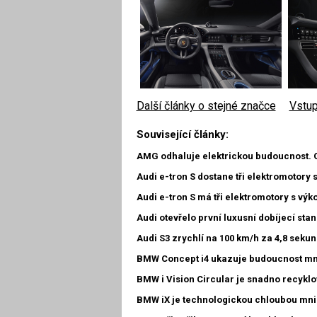
Další články o stejné značce
|
Vstup
Související články:
AMG odhaluje elektrickou budoucnost. 
Audi e-tron S dostane tři elektromotory 
Audi e-tron S má tři elektromotory s vý
Audi otevřelo první luxusní dobíjecí stan
Audi S3 zrychlí na 100 km/h za 4,8 seku
BMW Concept i4 ukazuje budoucnost mn
BMW i Vision Circular je snadno recykl
BMW iX je technologickou chloubou mn