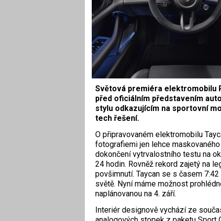
Světová premiéra elektromobilu Po
před oficiálním představením auto
stylu odkazujícím na sportovní mod
tech řešení.
O připravovaném elektromobilu Taycan
fotografiemi jen lehce maskovaného 
dokončení vytrvalostního testu na o
24 hodin. Rovněž rekord zajetý na le
povšimnutí. Taycan se s časem 7:42 
světě. Nyní máme možnost prohlédnou
naplánovanou na 4. září.
Interiér designově vychází ze souč
analogových stopek z paketu Sport 