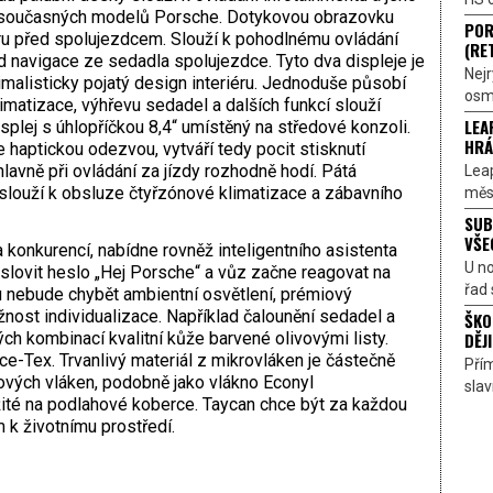
od současných modelů Porsche. Dotykovou obrazovku
POR
ru před spolujezdcem. Slouží k pohodlnému ovládání
(RE
d navigace ze sedadla spolujezdce. Tyto dva displeje je
Nejr
malisticky pojatý design interiéru. Jednoduše působí
osmi
limatizace, výhřevu sedadel a dalších funkcí slouží
LEA
splej s úhlopříčkou 8,4“ umístěný na středové konzoli.
HRÁ
 haptickou odezvou, vytváří tedy pocit stisknutí
hlavně při ovládání za jízdy rozhodně hodí. Pátá
Lea
 slouží k obsluze čtyřzónové klimatizace a zábavního
měst
SUB
VŠE
konkurencí, nabídne rovněž inteligentního asistenta
U n
yslovit heslo „Hej Porsche“ a vůz začne reagovat na
řad 
u nebude chybět ambientní osvětlení, prémiový
ost individualizace. Například čalounění sedadel a
ŠKO
DĚJI
ných kombinací kvalitní kůže barvené olivovými listy.
e-Tex. Trvanlivý materiál z mikrovláken je částečně
Přím
vých vláken, podobně jako vlákno Econyl
sla
žité na podlahové koberce. Taycan chce být za každou
k životnímu prostředí.