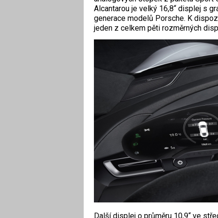
Alcantarou je velký 16,8“ displej s g
generace modelů Porsche. K dispozic
jeden z celkem pěti rozměrných disp
Další displej o průměru 10,9“ ve stře