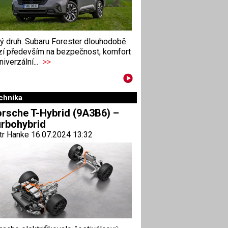
ný druh. Subaru Forester dlouhodobě
zí především na bezpečnost, komfort
niverzální...
>>
chnika
rsche T-Hybrid (9A3B6) –
rbohybrid
tr Hanke 16.07.2024 13:32