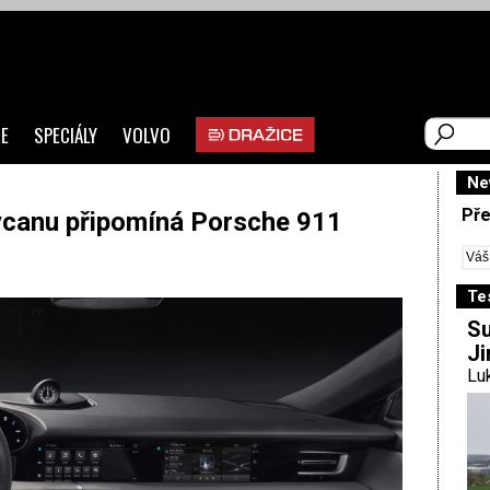
E
SPECIÁLY
VOLVO
Ne
Pře
aycanu připomíná Porsche 911
Te
Su
Ji
Luk