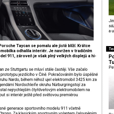
Ji
sá
a u
rsche Taycan se pomalu ale jistě blíží. Krátce
Te
mobilka odhalila interiér. Je navržen v tradičním
Po
el 911, zároveň je však plný velkých displejů a hi-
Tu
Pe
 ze Stuttgartu se mluví stále častěji. Vše začalo
prototypu jezdícího v Číně. Pokračováním bylo úspěšné
kruhu Nardo, během něhož ujel elektromobil 3425 km za
gendární Nordschleife okruhu Nürburgringstojí za
stal nejrychlejším čtyřdveřovým elektromobilem na
t si interiér ještě před světovou premiérou
asné generace sportovního modelu 911 včetně
Chrono. Za klasickým sportovním volantem čalouněným