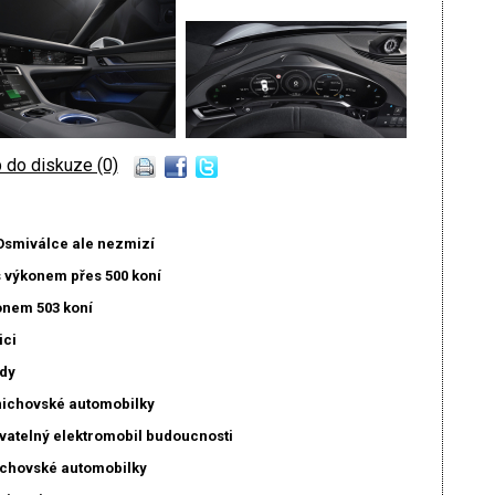
 do diskuze (0)
Osmiválce ale nezmizí
s výkonem přes 500 koní
konem 503 koní
ici
ndy
ichovské automobilky
ovatelný elektromobil budoucnosti
ichovské automobilky