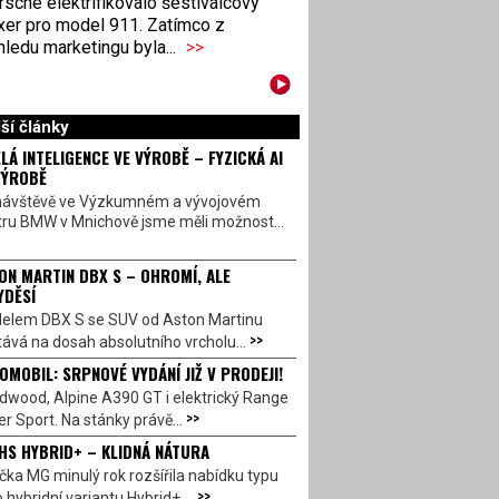
sche elektrifikovalo šestiválcový
xer pro model 911. Zatímco z
ledu marketingu byla...
>>
ší články
LÁ INTELIGENCE VE VÝROBĚ – FYZICKÁ AI
VÝROBĚ
návštěvě ve Výzkumném a vývojovém
tru BMW v Mnichově jsme měli možnost...
ON MARTIN DBX S – OHROMÍ, ALE
YDĚSÍ
elem DBX S se SUV od Aston Martinu
>>
ává na dosah absolutního vrcholu...
OMOBIL: SRPNOVÉ VYDÁNÍ JIŽ V PRODEJI!
dwood, Alpine A390 GT i elektrický Range
>>
r Sport. Na stánky právě...
HS HYBRID+ – KLIDNÁ NÁTURA
ka MG minulý rok rozšířila nabídku typu
>>
 hybridní variantu Hybrid+,...