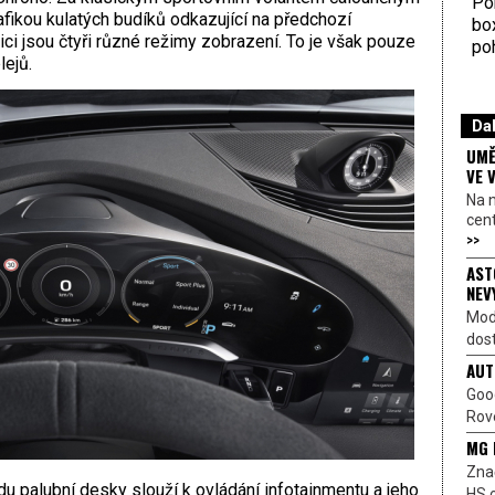
Por
rafikou kulatých budíků odkazující na předchozí
bo
i jsou čtyři různé režimy zobrazení. To je však pouze
poh
lejů.
Dal
UMĚ
VE 
Na 
cen
>>
AST
NEV
Mod
dost
AUT
Goo
Rove
MG 
Znač
du palubní desky slouží k ovládání infotainmentu a jeho
HS o