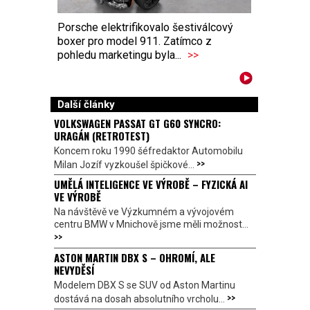
Porsche elektrifikovalo šestiválcový
boxer pro model 911. Zatímco z
pohledu marketingu byla...
>>
Další články
VOLKSWAGEN PASSAT GT G60 SYNCRO:
URAGÁN (RETROTEST)
Koncem roku 1990 šéfredaktor Automobilu
>>
Milan Jozíf vyzkoušel špičkové...
UMĚLÁ INTELIGENCE VE VÝROBĚ – FYZICKÁ AI
VE VÝROBĚ
Na návštěvě ve Výzkumném a vývojovém
centru BMW v Mnichově jsme měli možnost...
>>
ASTON MARTIN DBX S – OHROMÍ, ALE
NEVYDĚSÍ
Modelem DBX S se SUV od Aston Martinu
>>
dostává na dosah absolutního vrcholu...