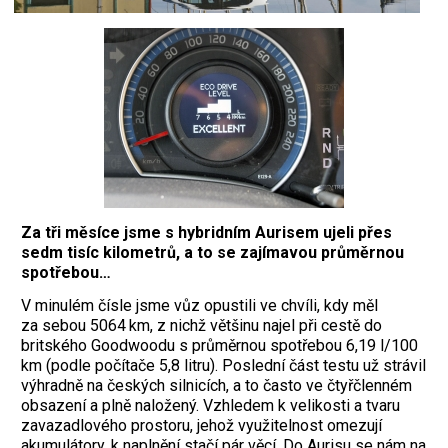
Za tři měsíce jsme s hybridním Aurisem ujeli přes
sedm tisíc kilometrů, a to se zajímavou průměrnou
spotřebou…
V minulém čísle jsme vůz opustili ve chvíli, kdy měl
za sebou 5064 km, z nichž většinu najel při cestě do
britského Goodwoodu s průměrnou spotřebou 6,19 l/100
km (podle počítače 5,8 litru). Poslední část testu už strávil
výhradně na českých silnicích, a to často ve čtyřčlenném
obsazení a plně na­ložený. Vzhledem k velikosti a tvaru
zava­zadlového prostoru, jehož využitelnost omezují
akumulátory, k naplnění stačí pár věcí. Do Aurisu se nám na