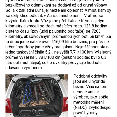
bezklíčového odemykání se dodává až od druhé výbavy
Sol a k základní Luna jej nelze ani objednat. A míst, kam by
se daly klíče odložit, v Aurisu mnoho není… Vraťme se
k výsledkům testu. Vůz jsme ­přebírali se třemi najetými
kilometry a vra­celi po třech měsících, resp. 123,8 hodiny
čistého času jízdy (údaj palubního počítače) se 7203
kilometry, absolvovanými průměrnou rychlostí 58 km/h. Za
tu dobu jsme natankovali 416,09 litru benzinu; pro přesné
určení spotřeby jsme vždy brali plnou. Nejnižší hodnota na
jedno tankování činila 5,2 l, nejvyšší 7,7 l/100 km. Výsledný
průměr vyšel na 5,78 l/100 km (palubní počítač byl o 0,3
litru optimističtější), což o dva litry převyšuje hodnotu
udávanou výrobcem.
Podobné ­odchylky
jsou ale u hybridů
běžné. Vinu na tom
nenese ani tak
výrobce, jako spíše ­
metodika měření
(NEDC), zvýhodňující
právě hybridy.