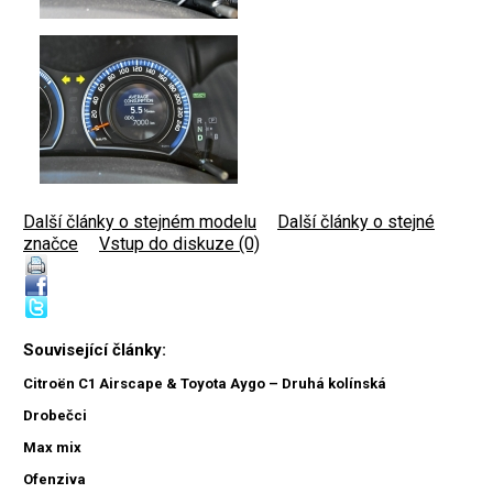
Další články o stejném modelu
|
Další články o stejné
značce
|
Vstup do diskuze (0)
Související články:
Citroën C1 Airscape & Toyota Aygo – Druhá kolínská
Drobečci
Max mix
Ofenziva