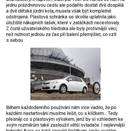
jednu prázdninovou cestu ale podařilo dostat dvě dospělá
a dvě dětská jízdní kola, musela však být kompletně
odstrojená. Plastová schránka se skvěle uplatnila jako
úložiště nákupních tašek, které v zatáčkách necestovaly.
Z čistě uživatelského hlediska ale byly protivnější věci,
než nutnost jednou za čas při balení přemýšlet, co vzít
s sebou.
Během každodenního používání nám více vadilo, že po
každém nastartování musíme řešit, co s klíčkem… Tedy
přesněji co s plastovým výliskem, jenž by si vzhledem ke
svým rozměrům také zasloužil větší ovladače. I nejlevnější
hybridní Auris se totiž spouští tlačítkem, jenže systém