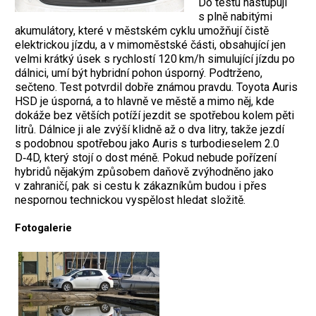
Do testu nastupují
s plně nabi­tými
akumulátory, které v městském cyklu umožňují čistě
elektrickou jízdu, a v mimoměstské části, obsahující jen
velmi krátký úsek s rychlostí 120 km/h simulující jízdu po
dálnici, umí být hybridní pohon úsporný. Podtrženo,
sečteno. Test potvrdil dobře známou pravdu. Toyota Auris
HSD je úsporná, a to hlavně ve městě a mimo něj, kde
dokáže bez větších potíží jezdit se spotřebou kolem pěti
litrů. Dálnice ji ale zvýší ­klidně až o dva litry, takže jezdí
s podobnou spotřebou jako Auris s turbodieselem 2.0
D‑4D, který stojí o dost méně. Pokud nebude pořízení
hybridů nějakým způsobem daňově zvýhodněno jako
v zahraničí, pak si cestu k zákazníkům budou i přes
nespornou technickou vyspělost hledat složitě.
Fotogalerie