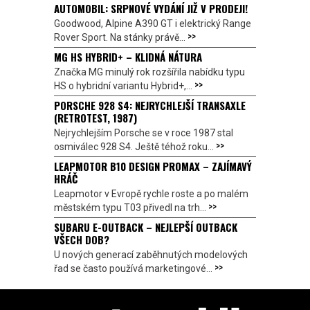
AUTOMOBIL: SRPNOVÉ VYDÁNÍ JIŽ V PRODEJI!
Goodwood, Alpine A390 GT i elektrický Range
>>
Rover Sport. Na stánky právě...
MG HS HYBRID+ – KLIDNÁ NÁTURA
Značka MG minulý rok rozšířila nabídku typu
>>
HS o hybridní variantu Hybrid+,...
PORSCHE 928 S4: NEJRYCHLEJŠÍ TRANSAXLE
(RETROTEST, 1987)
Nejrychlejším Porsche se v roce 1987 stal
>>
osmiválec 928 S4. Ještě téhož roku...
LEAPMOTOR B10 DESIGN PROMAX – ZAJÍMAVÝ
HRÁČ
Leapmotor v Evropě rychle roste a po malém
>>
městském typu T03 přivedl na trh...
SUBARU E-OUTBACK – NEJLEPŠÍ OUTBACK
VŠECH DOB?
U nových generací zaběhnutých modelových
>>
řad se často používá marketingové...