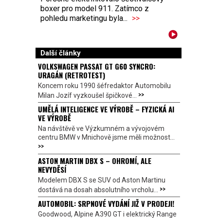
boxer pro model 911. Zatímco z
pohledu marketingu byla...
>>
Další články
VOLKSWAGEN PASSAT GT G60 SYNCRO:
URAGÁN (RETROTEST)
Koncem roku 1990 šéfredaktor Automobilu
>>
Milan Jozíf vyzkoušel špičkové...
UMĚLÁ INTELIGENCE VE VÝROBĚ – FYZICKÁ AI
VE VÝROBĚ
Na návštěvě ve Výzkumném a vývojovém
centru BMW v Mnichově jsme měli možnost...
>>
ASTON MARTIN DBX S – OHROMÍ, ALE
NEVYDĚSÍ
Modelem DBX S se SUV od Aston Martinu
>>
dostává na dosah absolutního vrcholu...
AUTOMOBIL: SRPNOVÉ VYDÁNÍ JIŽ V PRODEJI!
Goodwood, Alpine A390 GT i elektrický Range