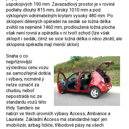
uspokojivých 190 mm. Zavazadlový prostor je v rovině
podlahy dlouhý 815 mm, široký 1010 mm a pod
výklopným odnímatelným krytem vysoký 480 mm. Po
sklopení dělených opěradel na sedák se ložná délka
zvětší na nejméně 1460 mm, prodloužená ložná plocha
však není rovná a opěradla v ní tvoří schod (lze však
sklopit i sedák, čímž se sice ložná délka o něco zkrátí, ale
sklopená opěradla mají menší sklon).
Snaha o co
nejpříznivější
výslednou cenu vozu
se samozřejmě dotkla
i výbavy, nicméně ji
nelze označit za
chudou, neboť
nepostrádá nic ze
standardu vozů této
třídy. Sandero se
nabízí ve třech úrovních výbavy Access, Ambiance a
Lauréate. Základní Access má standardně např. jen
imobilizér, airbag řidiče, tříbodové pásy na všech