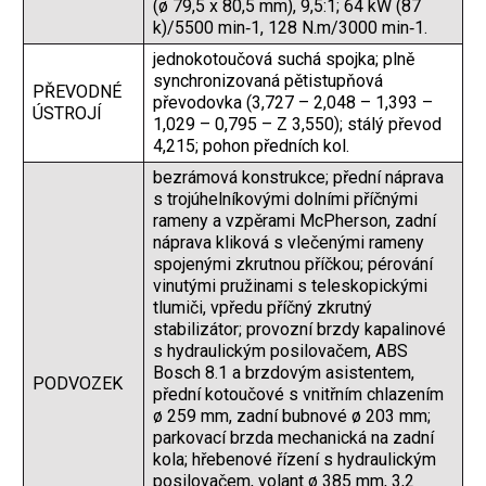
(ø 79,5 x 80,5 mm), 9,5:1; 64 kW (87
k)/5500 min‑1, 128 N.m/3000 min‑1.
jednokotoučová suchá spojka; plně
synchronizovaná pětistupňová
PŘEVODNÉ
převodovka (3,727 – 2,048 – 1,393 –
ÚSTROJÍ
1,029 – 0,795 – Z 3,550); stálý převod
4,215; pohon předních kol.
bezrámová konstrukce; přední náprava
s trojúhelníkovými dolními příčnými
rameny a vzpěrami McPherson, zadní
náprava kliková s vlečenými rameny
spojenými zkrutnou příčkou; pérování
vinutými pružinami s teleskopickými
tlumiči, vpředu příčný zkrutný
stabilizátor; provozní brzdy kapalinové
s hydraulickým posilovačem, ABS
Bosch 8.1 a brzdovým ­asistentem,
PODVOZEK
přední kotoučové s vnitřním chlazením
ø 259 mm, zadní bubnové ø 203 mm;
parkovací brzda mechanická na zadní
kola; hřebenové řízení s hydraulickým
posilovačem, volant ø 385 mm, 3,2