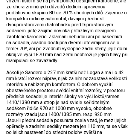
vozem lišícím se na první pohled designem karoserie, ale
ze shora zmíněných důvodů dědícím upravenou
podlahovou skupinu B0 se 70 % shodných dílů. Zájemce o
kompaktní rodinný automobil, dávající přednost
dvouprostorovému hatchbacku před tříprostorovým
sedanem, jistě zaujme novinka přitažlivým designem
zaoblené karoserie. Zklamáni nebudou ani po nasednutí
na sedadla, snadno dostupná dveřmi otevírajícími se o
téměř 70º, ani po zvednutí výklopné zadní stěny, jejíž dolní
okraj ve výši 1870 mm nad zemí neohrožuje jejich hlavy při
manipulaci se zavazadly.
Ačkoli je Sandero o 227 mm kratší než Logan a má i o 42
mm kratší rozvor náprav, nijak za ním nezaostává velikostí
interiéru a nabízeným komfortem. O dobrém využití
obestavěného prostoru svědčí vnitřní rozměry, v prostoru
předních sedadel je interiér široký ve výši loktů/ramen
1410/1390 mm a strop je nad svisle seřiditelným
sedákem řidiče 970 až 1000 mm vysoko, obdobné
rozměry vzadu jsou 1400/1385 mm, resp. 920 mm.
Jsou‑li přední sedadla posunuta zcela vzad, je mezi jejich
opěradly a zadními sedáky mezera jen 110 mm, ta se však
po jejich nastavení do střední polohy zvětší na