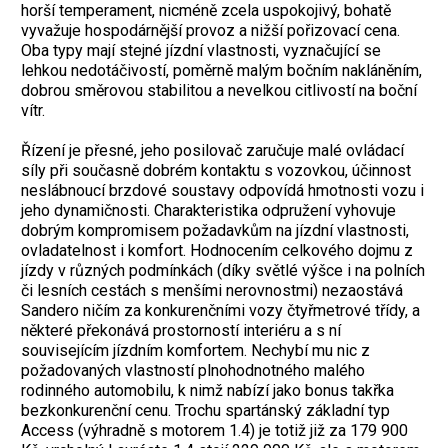
horší temperament, nicméně zcela uspokojivý, bohatě
vyvažuje hospodárnější provoz a nižší pořizovací cena.
Oba typy mají stejné jízdní vlastnosti, vyznačující se
lehkou nedotáčivostí, poměrně malým bočním nakláněním,
dobrou směrovou stabilitou a nevelkou citlivostí na boční
vítr.
Řízení je přesné, jeho posilovač zaručuje malé ovládací
síly při současně dobrém kontaktu s vozovkou, účinnost
neslábnoucí brzdové soustavy odpovídá hmotnosti vozu i
jeho dynamičnosti. Charakteristika odpružení vyhovuje
dobrým kompromisem požadavkům na jízdní vlastnosti,
ovladatelnost i komfort. Hodnocením celkového dojmu z
jízdy v různých podmínkách (díky světlé výšce i na polních
či lesních cestách s menšími nerovnostmi) nezaostává
Sandero ničím za konkurenčními vozy čtyřmetrové třídy, a
některé překonává prostorností interiéru a s ní
souvisejícím jízdním komfortem. Nechybí mu nic z
požadovaných vlastností plnohodnotného malého
rodinného automobilu, k nimž nabízí jako bonus takřka
bezkonkurenční cenu. Trochu spartánský základní typ
Access (výhradně s motorem 1.4) je totiž již za 179 900