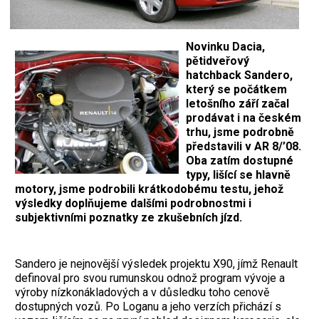
Novinku Dacia,
pětidveřový
hatchback Sandero,
který se počátkem
letošního září začal
prodávat i na českém
trhu, jsme podrobně
představili v AR 8/’08.
Oba zatím dostupné
typy, lišící se hlavně
motory, jsme podrobili krátkodobému testu, jehož
výsledky doplňujeme dalšími podrobnostmi i
subjektivními poznatky ze zkušebních jízd.
Sandero je nejnovější výsledek projektu X90, jímž Renault
definoval pro svou rumunskou odnož program vývoje a
výroby nízkonákladových a v důsledku toho cenově
dostupných vozů. Po Loganu a jeho verzích přichází s