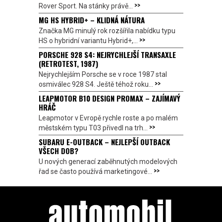
>>
Rover Sport. Na stánky právě...
MG HS HYBRID+ – KLIDNÁ NÁTURA
Značka MG minulý rok rozšířila nabídku typu
>>
HS o hybridní variantu Hybrid+,...
PORSCHE 928 S4: NEJRYCHLEJŠÍ TRANSAXLE
(RETROTEST, 1987)
Nejrychlejším Porsche se v roce 1987 stal
>>
osmiválec 928 S4. Ještě téhož roku...
LEAPMOTOR B10 DESIGN PROMAX – ZAJÍMAVÝ
HRÁČ
Leapmotor v Evropě rychle roste a po malém
>>
městském typu T03 přivedl na trh...
SUBARU E-OUTBACK – NEJLEPŠÍ OUTBACK
VŠECH DOB?
U nových generací zaběhnutých modelových
>>
řad se často používá marketingové...