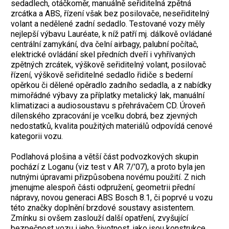
sedadlech, otáčkoměr, manuálně seřiditelná zpětná
zrcátka a ABS, řízení však bez posilovače, neseřiditelný
volant a nedělené zadní sedadlo. Testované vozy měly
nejlepší výbavu Lauréate, k níž patří mj. dálkově ovládané
centrální zamykání, dva čelní airbagy, palubní počítač,
elektrické ovládání skel předních dveří i vyhřívaných
zpětných zrcátek, výškově seřiditelný volant, posilovač
řízení, výškově seřiditelné sedadlo řidiče s bederní
opěrkou či dělené opěradlo zadního sedadla, a z nabídky
mimořádné výbavy za příplatky metalický lak, manuální
klimatizaci a audiosoustavu s přehrávačem CD. Úroveň
dílenského zpracování je vcelku dobrá, bez zjevných
nedostatků, kvalita použitých materiálů odpovídá cenové
kategorii vozu.
Podlahová plošina a větší část podvozkových skupin
pochází z Loganu (viz test v AR 7/’07), a proto byla jen
nutnými úpravami přizpůsobena novému použití. Z nich
jmenujme alespoň části odpružení, geometrii přední
nápravy, novou generaci ABS Bosch 8.1, či poprvé u vozu
této značky doplnění brzdové soustavy asistentem.
Zmínku si ovšem zaslouží další opatření, zvyšující
bezpečnost vozu i jeho životnost, jako jsou konstrukce