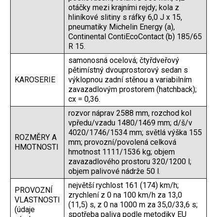
otáčky mezi krajními rejdy; kola z
hliníkové slitiny s ráfky 6,0 J x 15,
pneumatiky Michelin Energy (a),
Continental ContiEcoContact (b) 185/65
R 15.
samonosná ocelová; čtyřdveřový
pětimístný dvouprostorový sedan s
KAROSERIE
výklopnou zadní stěnou a variabilním
zavazadlovým prostorem (hatchback);
cx = 0,36.
rozvor náprav 2588 mm, rozchod kol
vpředu/vzadu 1480/1469 mm; d/š/v
4020/1746/1534 mm; světlá výška 155
ROZMĚRY A
mm; provozní/povolená celková
HMOTNOSTI
hmotnost 1111/1536 kg; objem
zavazadlového prostoru 320/1200 l;
objem palivové nádrže 50 l.
největší rychlost 161 (174) km/h;
PROVOZNÍ
zrychlení z 0 na 100 km/h za 13,0
VLASTNOSTI
(11,5) s, z 0 na 1000 m za 35,0/33,6 s;
(údaje
spotřeba paliva podle metodiky EU