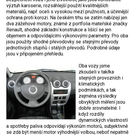
výztuh karoserie, rozsáhlejší použití kvalitnějších
materiálů, např. oceli s vysokou mezí pružnosti, a účinnější
ochrana proti korozi. Na českém trhu se zatím nabízejí jen
dva zážehové motory, známé z portfolia mateřské značky
Renault, shodné základní konstrukce a lišící se jen
objemem a odpovídajícími výkonovými parametry. Pro oba
jsou použity shodné převodovky se stejnými převody
jednotlivých stupňů i stálých převodů. Podrobné údaje
jsou v připojeném přehledu.
Oba vozy jsme
zkoušeli v takřka
stejných provozních i
klimatických
podmínkách, a tak
zejména výsledky
obvyklých měření jsou
dobře srovnatelné. I
když rozdíly
dynamických vlastností
a spotřeby paliva odpovídají výkonům motorů, subjektivně
se zdá být menší motor výhodnější volbou, neboť nepatrně