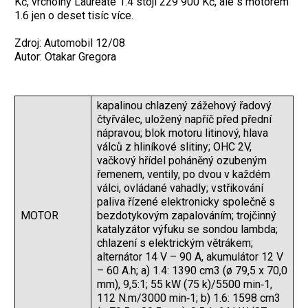
Kč, vrcholný Lauréate 1.4 stojí 229 900 Kč, ale s motorem
1.6 jen o deset tisíc více.
Zdroj: Automobil 12/08
Autor: Otakar Gregora
kapalinou chlazený zážehový řadový
čtyřválec, uložený napříč před přední
nápravou; blok motoru litinový, ­hlava
válců z hliníkové slitiny; OHC 2V,
vačkový hřídel poháněný ozubeným
řemenem, ventily, po dvou v každém
válci, ovládané vahadly; vstřikování
paliva řízené elektronicky společně s
MOTOR
bezdotykovým zapalováním; trojčinný
katalyzátor výfuku se sondou lambda;
chlazení s elektrickým větrákem;
alternátor 14 V – 90 A, akumulátor 12 V
– 60 A.h; a) 1.4: 1390 cm3 (ø 79,5 x 70,0
mm), 9,5:1; 55 kW (75 k)/5500 min‑1,
112 N.m/3000 min‑1; b) 1.6: 1598 cm3