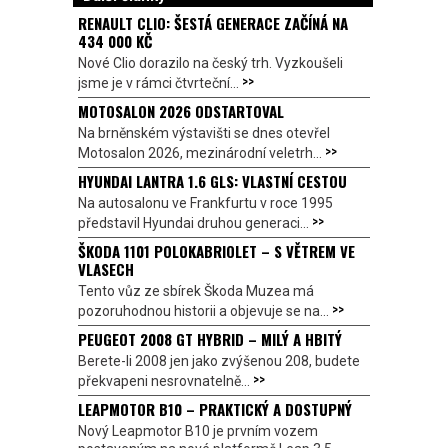
RENAULT CLIO: ŠESTÁ GENERACE ZAČÍNÁ NA
434 000 KČ
Nové Clio dorazilo na český trh. Vyzkoušeli
>>
jsme je v rámci čtvrteční...
MOTOSALON 2026 ODSTARTOVAL
Na brněnském výstavišti se dnes otevřel
>>
Motosalon 2026, mezinárodní veletrh...
HYUNDAI LANTRA 1.6 GLS: VLASTNÍ CESTOU
Na autosalonu ve Frankfurtu v roce 1995
>>
představil Hyundai druhou generaci...
ŠKODA 1101 POLOKABRIOLET – S VĚTREM VE
VLASECH
Tento vůz ze sbírek Škoda Muzea má
>>
pozoruhodnou historii a objevuje se na...
PEUGEOT 2008 GT HYBRID – MILÝ A HBITÝ
Berete-li 2008 jen jako zvýšenou 208, budete
>>
překvapeni nesrovnatelně...
LEAPMOTOR B10 – PRAKTICKÝ A DOSTUPNÝ
Nový Leapmotor B10 je prvním vozem