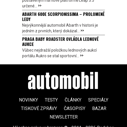
postaveným na nové platformě Leap 3.5
>>
určené...
ABARTH 600E SCORPIONISSIMA – PROLOMENÉ
LEDY
Nejvýkonnější automobil Abarth v historii je
>>
jedním z prvních, který dokázal...
PRAGA BABY ROADSTER OVLÁDLA LEDNOVÉ
AUKCE
Vůbec nejdražší položkou lednových aukcí
>>
portálu Aukro se stal sportovní...
NOVINKY
TESTY
ČLÁNKY
SPECIÁLY
TISKOVÉ ZPRÁVY
ČASOPISY
BAZAR
NEWSLETTER