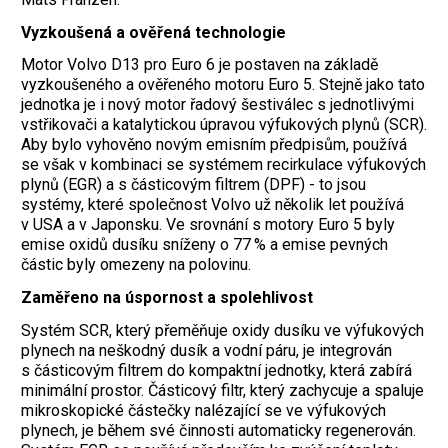
Vyzkoušená a ověřená technologie
Motor Volvo D13 pro Euro 6 je postaven na základě
vyzkoušeného a ověřeného motoru Euro 5. Stejně jako tato
jednotka je i nový motor řadový šestiválec s jednotlivými
vstřikovači a katalytickou úpravou výfukových plynů (SCR).
Aby bylo vyhověno novým emisním předpisům, používá
se však v kombinaci se systémem recirkulace výfukových
plynů (EGR) a s částicovým filtrem (DPF) - to jsou
systémy, které společnost Volvo už několik let používá
v USA a v Japonsku. Ve srovnání s motory Euro 5 byly
emise oxidů dusíku sníženy o 77 % a emise pevných
částic byly omezeny na polovinu.
Zaměřeno na úspornost a spolehlivost
Systém SCR, který přeměňuje oxidy dusíku ve výfukových
plynech na neškodný dusík a vodní páru, je integrován
s částicovým filtrem do kompaktní jednotky, která zabírá
minimální prostor. Částicový filtr, který zachycuje a spaluje
mikroskopické částečky nalézající se ve výfukových
plynech, je během své činnosti automaticky regenerován.