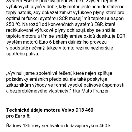
Systém EGR se používá především ke zvýšení teploty
výfukových plynů v době, kdy motor ještě není dostatečně
teplý natolik, aby dokázal zahřát výfukové plyny, které pro
optimální funkci systému SCR musejí mít teplotu alespoň
250 °C. Na rozdíl od konvenčních systémů EGR, které
recirkulované výfukové plyny ochlazují, aby se snížila
teplota motoru a tím se snížily emise oxidů dusíku, je EGR
systém motorů Euro 6 během dálničního provozu
v podstatě nečinný, takže v tomto režimu nezhoršuje
spotřebu paliva.
„Vyvinuli jsme spolehlivé řešení, které nejen splňuje
požadavky emisních předpisů, ale také poskytuje
zákazníkům výhody ve formě vysoké palivové úspornosti
a bezproblémového vlastnictví," říká Mats Franzén.
Technické údaje motoru Volvo D13 460
pro Euro 6:
Řadový 13litrový šestiválec dodávající výkon 460 k.