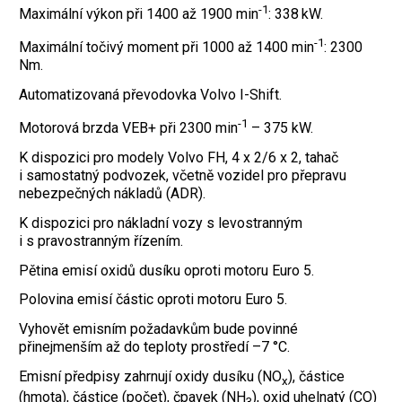
-1
Maximální výkon při 1400 až 1900 min
: 338 kW.
-1
Maximální točivý moment při 1000 až 1400 min
: 2300
Nm.
Automatizovaná převodovka Volvo I-Shift.
-1
Motorová brzda VEB+ při 2300 min
– 375 kW.
K dispozici pro modely Volvo FH, 4 x 2/6 x 2, tahač
i samostatný podvozek, včetně vozidel pro přepravu
nebezpečných nákladů (ADR).
K dispozici pro nákladní vozy s levostranným
i s pravostranným řízením.
Pětina emisí oxidů dusíku oproti motoru Euro 5.
Polovina emisí částic oproti motoru Euro 5.
Vyhovět emisním požadavkům bude povinné
přinejmenším až do teploty prostředí –7 °C.
Emisní předpisy zahrnují oxidy dusíku (NO
), částice
x
(hmota), částice (počet), čpavek (NH
), oxid uhelnatý (CO)
3