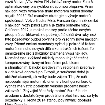
vozů Volvo. „Vůz Volvo FH získává nový motor Euro 6,
optimalizovaný pro rychlou a úspornou přepravu. První
nákladní vozy vybavené tímto motorem budou dodány
na jaře 2013," říká manažer strategie a vývoje motorů
společnosti Volvo Trucks Mats Franzén.Zájem zákazníků
o nákladní vozy plnící Euro 6 je zatím poměrně nízký.
Od února 2012 je možné motory podle těchto nových
předpisů certifikovat, ale potrvá ještě další dva roky, než
tyto požadavky budou povinné pro všechny nové nákladní
vozy. Přísné emisní standardy vyžadují pokročilá řešení
motorů a mnoho nových dílů a konstrukčních řešení. To
samozřejmě pro zákazníky znamená vyšší náklady.
Nicméně tyto zvýšené náklady mohou být částečně
kompenzovány různými finančními pobídkami
a stimulačními balíčky, především v regionální přepravě
a v dálkové dopravě po Evropě.„V současné době je
obtížné stanovit, jak velký bude zájem. Tím, že náš
nejpopulárnější motor nabídneme v konfiguraci Euro 6,
vycházíme vstříc potřebám velkého procenta našich
zákazníků. Zbývající část řady motorů Euro 6 bude
uvedena s dostatečným předstihem před tím, než se tyto
požadavky 1. ledna 2014 stanou povinnými," doplňuje
Mats Franzén.