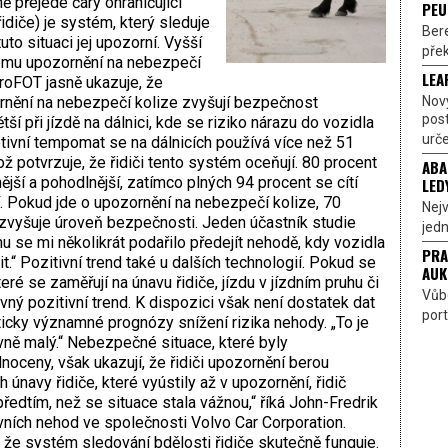
ě přejede čáry ohraničující
PEU
řidiče) je systém, který sleduje
Bere
to situaci jej upozorní. Vyšší
přek
mu upozornění na nebezpečí
LEA
roFOT jasně ukazuje, že
Nov
nění na nebezpečí kolize zvyšují bezpečnost
pos
ší při jízdě na dálnici, kde se riziko nárazu do vozidla
urče
tivní tempomat se na dálnicích používá více než 51
ž potvrzuje, že řidiči tento systém oceňují. 80 procent
ABA
ější a pohodlnější, zatímco plných 94 procent se cítí
LED
ní. Pokud jde o upozornění na nebezpečí kolize, 70
Nejv
zvyšuje úroveň bezpečnosti. Jeden účastník studie
jedn
u se mi několikrát podařilo předejít nehodě, kdy vozidla
PRA
.“ Pozitivní trend také u dalších technologií. Pokud se
AUK
ré se zaměřují na únavu řidiče, jízdu v jízdním pruhu či
Vůbe
evný pozitivní trend. K dispozici však není dostatek dat
port
icky významné prognózy snížení rizika nehody. „To je
ivně malý.“ Nebezpečné situace, které byly
oceny, však ukazují, že řidiči upozornění berou
 únavy řidiče, které vyústily až v upozornění, řidič
ředtím, než se situace stala vážnou,“ říká John-Fredrik
ních nehod ve společnosti Volvo Car Corporation.
, že systém sledování bdělosti řidiče skutečně funguje.