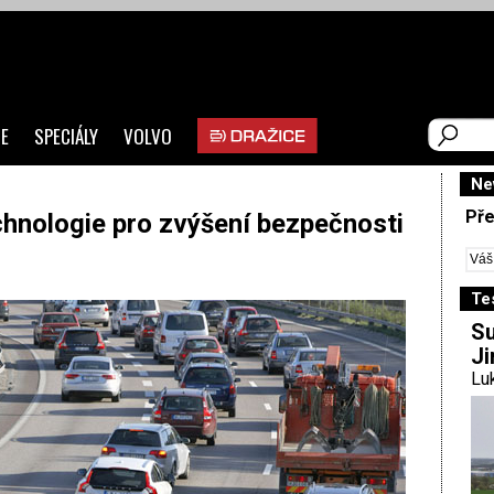
E
SPECIÁLY
VOLVO
Ne
Pře
nologie pro zvýšení bezpečnosti
Te
Su
Ji
Luk