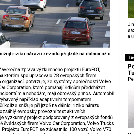
Ji
sá
a u
ují riziko nárazu zezadu při jízdě na dálnici až o
Te
Po
Závěrečná zpráva výzkumného projektu EuroFOT,
Tu
na kterém spolupracovalo 28 evropských firem
Pe
a organizací, potvrzuje, že systémy společnosti Volvo
Car Corporation, které pomáhají řidičům předcházet
incidentům a nehodám, mají obrovský přínos. Automobil
vybavený například adaptivním tempomatem
olize snižuje při jízdě na dálnici riziko nárazu
Rozsáhlý evropský provozní test aktivních
je výzkumný projekt podporovaný z evropských fondů.
ně švédských firem Volvo Car Corporation, Volvo Trucks
. Projektu EuroFOT se zúčastnilo 100 vozů Volvo V70