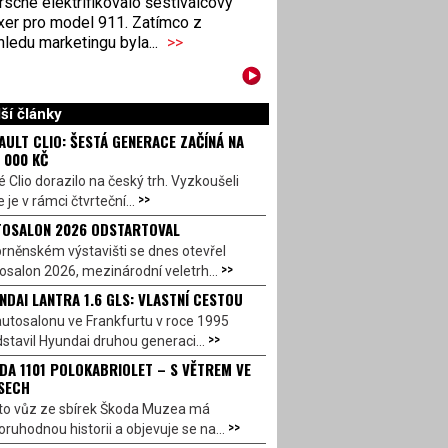
sche elektrifikovalo šestiválcový
xer pro model 911. Zatímco z
ledu marketingu byla...
>>
ší články
AULT CLIO: ŠESTÁ GENERACE ZAČÍNÁ NA
 000 KČ
 Clio dorazilo na český trh. Vyzkoušeli
>>
 je v rámci čtvrteční...
OSALON 2026 ODSTARTOVAL
rněnském výstavišti se dnes otevřel
>>
salon 2026, mezinárodní veletrh...
NDAI LANTRA 1.6 GLS: VLASTNÍ CESTOU
utosalonu ve Frankfurtu v roce 1995
>>
stavil Hyundai druhou generaci...
DA 1101 POLOKABRIOLET – S VĚTREM VE
SECH
to vůz ze sbírek Škoda Muzea má
>>
ruhodnou historii a objevuje se na...