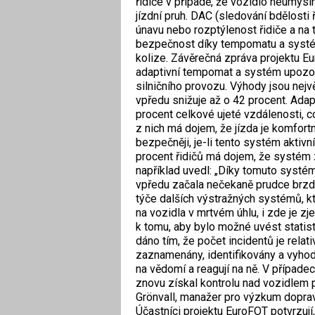
řidiče v případě, že vozidlo neúmysln
jízdní pruh. DAC (sledování bdělosti 
únavu nebo rozptýlenost řidiče a na tu
bezpečnost díky tempomatu a systé
kolize. Závěrečná zpráva projektu Eu
adaptivní tempomat a systém upozor
silničního provozu. Výhody jsou největ
vpředu snižuje až o 42 procent. Adap
procent celkové ujeté vzdálenosti, co
z nich má dojem, že jízda je komfortn
bezpečněji, je-li tento systém aktiv
procent řidičů má dojem, že systém 
například uvedl: „Díky tomuto systém
vpředu začala nečekaně prudce brzdit
týče dalších výstražných systémů, kte
na vozidla v mrtvém úhlu, i zde je zj
k tomu, aby bylo možné uvést statist
dáno tím, že počet incidentů je relat
zaznamenány, identifikovány a vyhodn
na vědomí a reagují na ně. V případech
znovu získal kontrolu nad vozidlem p
Grönvall, manažer pro výzkum doprav
Účastníci projektu EuroFOT potvrzují