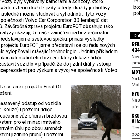
Por
y vozy byly vybaveny kamerami a senzory, které
bo
dou vteřinu každé jízdy, a tedy i každý jednotlivý
poh
o následně možné studovat a vyhodnotit. Tyto vozy
olečnosti Volvo Car Corporation 30 terabajtů dat
rů. Závěrečná zpráva projektu EuroFOT obsahuje také
Analýzy ukazují, že naše zaměření na bezpečnostní
Dal
představujeme světovou špičku, přináší výsledky
REN
projektu EuroFOT jsme představili celou řadu nových
434
 vylepšovali stávající technologie. Jedním příkladem
Nové
kcí automatického brzdění, který dokáže řidiče
jsme
astavit vozidlo v případě, že do jízdní dráhy vstoupí
viceprezident pro výzkum a vývoj ve společnosti Volvo
MOT
Na b
Moto
vo v rámci projektu EuroFOT
HYU
ešení:
Na a
nastavený odstup od vozidla
před
 kolize) upozorní řidiče
ŠKO
 Současně vůz připraví brzdovou
VLA
ystém pro eliminaci mrtvého
Ten
 mrtvém úhlu po obou stranách
pozo
tění jízdního pruhu) upozorní