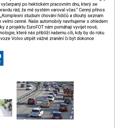
m vyčerpaný po hektickém pracovním dnu, který se
ravdu rád, že mě systém varoval včas.“ Cenný přínos
 „Komplexní studium chování řidičů a dlouhý seznam
um velmi cenné. Naše automobily navrhujeme s ohledem
dky z projektu EuroFOT nám pomáhají vyvíjet nové,
nologie, které nás přiblíží našemu cíli, kdy by do roku
voze Volvo utrpět vážné zranění či být dokonce