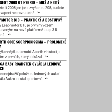
GEOT 2008 GT HYBRID – MILÝ A HBITÝ
te-li 2008 jen jako zvýšenou 208, budete
>>
vapeni nesrovnatelně...
PMOTOR B10 – PRAKTICKÝ A DOSTUPNÝ
ý Leapmotor B10 je prvním vozem
taveným na nové platformě Leap 3.5
>>
né...
RTH 600E SCORPIONISSIMA – PROLOMENÉ
Y
ýkonnější automobil Abarth v historii je
>>
ím z prvních, který dokázal...
GA BABY ROADSTER OVLÁDLA LEDNOVÉ
CE
c nejdražší položkou lednových aukcí
>>
álu Aukro se stal sportovní...