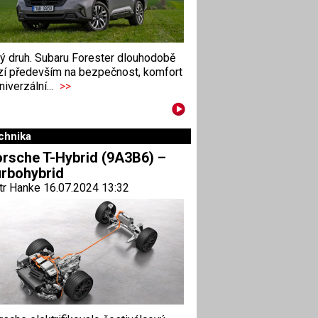
ný druh. Subaru Forester dlouhodobě
zí především na bezpečnost, komfort
niverzální...
>>
chnika
rsche T-Hybrid (9A3B6) –
rbohybrid
tr Hanke 16.07.2024 13:32