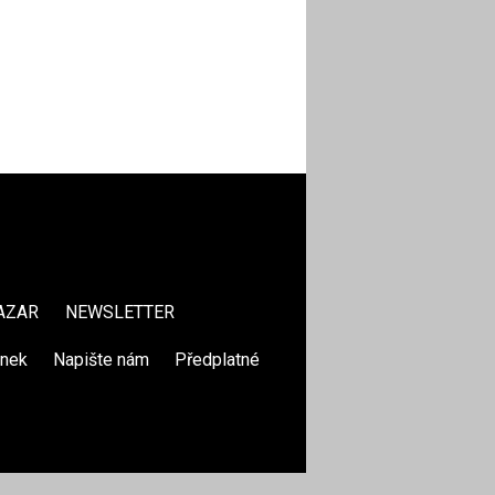
AZAR
NEWSLETTER
ánek
|
Napište nám
|
Předplatné
|