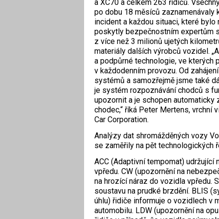
a XC70 a celkem 263 řidičů. Všechn
po dobu 18 měsíců zaznamenávaly kaž
incident a každou situaci, které byl
poskytly bezpečnostním expertům sp
z více než 3 milionů ujetých kilomet
materiály dalších výrobců vozidel. „
a podpůrné technologie, ve kterých 
v každodenním provozu. Od zahájení 
systémů a samozřejmě jsme také dále
je systém rozpoznávání chodců s fun
upozornit a je schopen automaticky z
chodec,“ říká Peter Mertens, vrchní 
Car Corporation.
Analýzy dat shromážděných vozy Vol
se zaměřily na pět technologických ř
ACC (Adaptivní tempomat) udržující 
vpředu. CW (upozornění na nebezpečí
na hrozící náraz do vozidla vpředu.
soustavu na prudké brzdění. BLIS (s
úhlu) řidiče informuje o vozidlech v
automobilu. LDW (upozornění na opuš