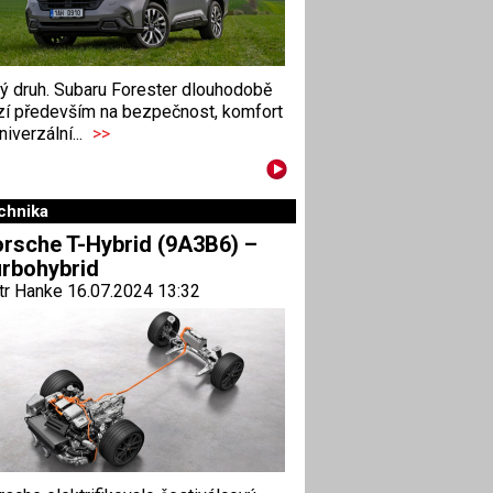
ný druh. Subaru Forester dlouhodobě
zí především na bezpečnost, komfort
niverzální...
>>
chnika
rsche T-Hybrid (9A3B6) –
rbohybrid
tr Hanke 16.07.2024 13:32