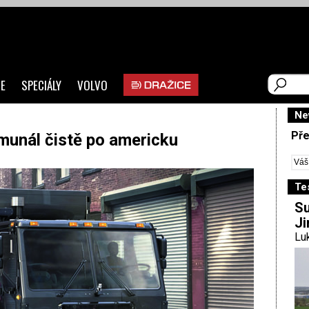
E
SPECIÁLY
VOLVO
Ne
Pře
munál čistě po americku
Te
Su
Ji
Luk