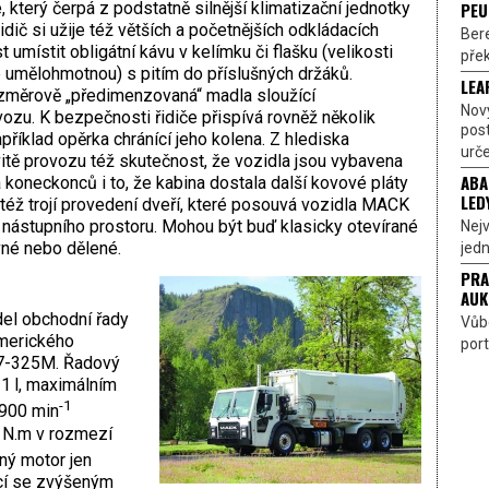
PEU
 který čerpá z podstatně silnější klimatizační jednotky
idič si užije též větších a početnějších odkládacích
Bere
 umístit obligátní kávu v kelímku či flašku (velikosti
přek
e umělohmotnou) s pitím do příslušných držáků.
LEA
ozměrově „předimenzovaná“ madla sloužící
Nov
zu. K bezpečnosti řidiče přispívá rovněž několik
pos
apříklad opěrka chránící jeho kolena. Z hlediska
urče
itě provozu též skutečnost, že vozidla jsou vybavena
ABA
koneckonců i to, že kabina dostala další kovové pláty
LED
je též trojí provedení dveří, které posouvá vozidla MACK
 nástupního prostoru. Mohou být buď klasicky otevírané
Nejv
vné nebo dělené.
jedn
PRA
AUK
el obchodní řady
Vůbe
amerického
port
7-325M. Řadový
1 l, maximálním
-1
900 min
N.m v rozmezí
jný motor jen
cí se zvýšeným