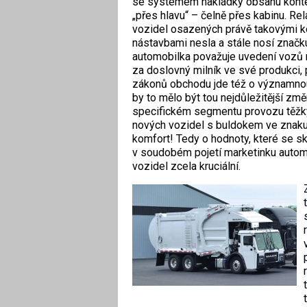
se systémem nakládky obsahu kontej
„přes hlavu“ – čelně přes kabinu. Rel
vozidel osazených právě takovými 
nástavbami nesla a stále nosí zna
automobilka považuje uvedení vozů 
za doslovný milník ve své produkci, 
zákonů obchodu jde též o významnou
by to mělo být tou nejdůležitější zm
specifickém segmentu provozu těžkýc
nových vozidel s buldokem ve znaku
komfort! Tedy o hodnoty, které se skl
v soudobém pojetí marketinku auto
vozidel zcela kruciální.