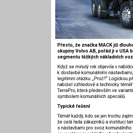
Přesto, že značka MACK již dlouh
skupiny Volvo AB, pořád ji v USA
segmentu těžkých nákladních vozid
Když se minulý rok objevila v nabíd
k dostavbě komunálními nástavbami,
legitimní otázku: „Proč?“ Logickou 
nabízel vzhledově a technicky téměř
TerraPro, která především ve variant
symbolem komunálních speciálů.
Typické řešení
Téměř každý, kdo se jen trochu zajímá
že celá řada zákazníků a institucí t
s nástavbami pro svoz komunálního 