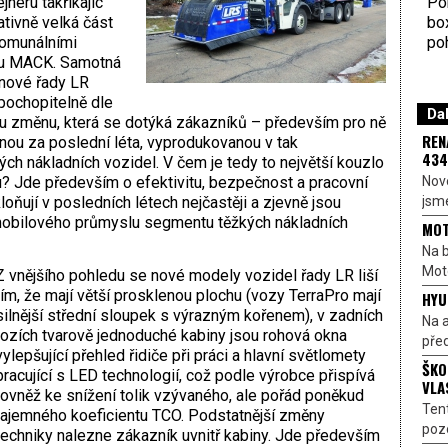
Por
neru takříkajíc
bo
ativně velká část
poh
komunálními
čku MACK. Samotná
nové řady LR
pochopitelně dle
Dal
 změnu, která se dotýká zákazníků – především pro ně
REN
ěnou za poslední léta, vyprodukovanou v tak
434
h nákladních vozidel. V čem je tedy to největší kouzlo
Nové
? Jde především o efektivitu, bezpečnost a pracovní
jsme
oňují v posledních létech nejčastěji a zjevně jsou
mobilového průmyslu segmentu těžkých nákladních
MOT
Na b
Moto
Z vnějšího pohledu se nové modely vozidel řady LR liší
tím, že mají větší prosklenou plochu (vozy TerraPro mají
HYU
silnější střední sloupek s výrazným kořenem), v zadních
Na a
rozích tvarově jednoduché kabiny jsou rohová okna
před
vylepšující přehled řidiče při práci a hlavní světlomety
ŠKO
pracující s LED technologií, což podle výrobce přispívá
VLA
rovněž ke snížení tolik vzývaného, ale pořád poněkud
Ten
tajemného koeficientu TCO. Podstatnější změny
pozo
techniky nalezne zákazník uvnitř kabiny. Jde především