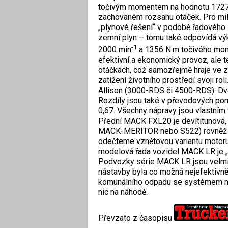
točivým momentem na hodnotu 1727
zachovaném rozsahu otáček. Pro mil
„plynové řešení“ v podobě řadového
zemní plyn – tomu také odpovídá výk
-
1
2000 min
a 1356 N.m točivého mom
efektivní a ekonomický provoz, ale 
otáčkách, což samozřejmě hraje ve 
zatížení životního prostředí svoji rol
Allison (3000-RDS či 4500-RDS). Dvě 
Rozdíly jsou také v převodových pomě
0,67. Všechny nápravy jsou vlastní
Přední MACK FXL20 je devítitunová
MACK-MERITOR nebo S522) rovněž s 
odečteme vznětovou variantu motoru
modelová řada vozidel MACK LR je „am
Podvozky série MACK LR jsou velmi p
nástavby byla co možná nejefektivněj
komunálního odpadu se systémem na
nic na náhodě.
Převzato z časopisu