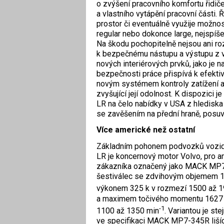
o zvýšení pracovního komfortu řidiče,
a vlastního vytápění pracovní části. Ř
prostor či eventuálně využije možnost
regular nebo dokonce large, nejspíš
Na škodu pochopitelně nejsou ani r
k bezpečnému nástupu a výstupu z vo
nových interiérových prvků, jako je n
bezpečnosti práce přispívá k efektiv
novým systémem kontroly zatížení a 
zvyšující její odolnost. K dispozici 
LR na čelo nabídky v USA z hlediska
se zavěšením na přední hraně, posu
Více americké než ostatní
Základním pohonem podvozků vozid
LR je koncernový motor Volvo, pro 
zákazníka označený jako MACK MP
šestiválec se zdvihovým objemem 1
výkonem 325 k v rozmezí 1500 až 1
a maximem točivého momentu 1627 
-1
1100 až 1350 min
. Variantou je ste
ve specifikaci MACK MP7-345R liší