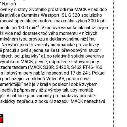
 N.m při
ovníky čistoty životního prostředí má MACK v nabídce
 šestiválce Cummins Westport ISL G 320 spalujícího
onová specifikace motoru: maximální výkon 300 k při
-1
entu při 1300 min
. Vznětová varianta tak nabízí nejen
též více než dostatek točivého momentu v nízkých
zmíněném typu provozu a deklarovanému nižšímu
i. Na výběr jsou tři varianty automatické převodovky
pracují s pěti a jedna se šesti převodovými stupni.
rech, od „plazivky“ až po relativně solidní overdrive
m výrobkem MACK, pevné, odpružené listovými pery.
, zadní tandem (MACK S38R, S420R, S462 RT46-160
listovými pery nabízí nosnost od 17 do 24 t. Pokud
 pocházející ze skladů Volvo AB, potom nová
eričtější“ než je v kraji v poslední době zvykem.
ečlivě připraveny již z výroby tak, aby montáž
ší. V nabídce jsou varianty pro nástavby pro sběr
kládky zepředu, z boku či zezadu. MACK nenechává