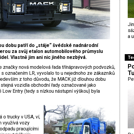
Ji
sá
a u
ou dobu patří do „stáje“ švédské nadnárodní
 berou za svůj etalon automobilového průmyslu
el. Vlastně jim ani nic jiného nezbývá.
Te
Po
ce značky nová modelová řada třínápravových podvozků,
Tu
 s označením LR, vyvolalo to u nejednoho ze zákazníků
především z toho důvodu, že MACK již dlouhou dobu
Pe
 stejná vozidla obchodní řady označované jako
ě Low Entry (tedy s nízkou nástupní výškou) byla
 o trucky v USA, ví,
am využívá vozy
odpadu pracujícími