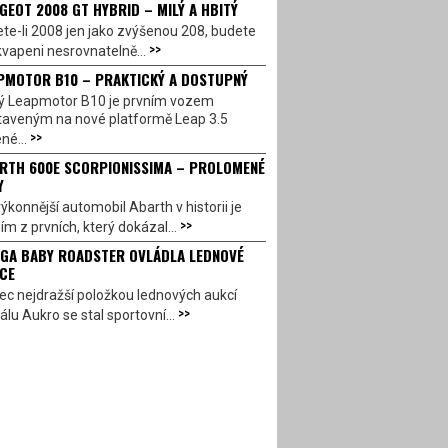
GEOT 2008 GT HYBRID – MILÝ A HBITÝ
te-li 2008 jen jako zvýšenou 208, budete
>>
vapeni nesrovnatelně...
PMOTOR B10 – PRAKTICKÝ A DOSTUPNÝ
ý Leapmotor B10 je prvním vozem
taveným na nové platformě Leap 3.5
>>
né...
RTH 600E SCORPIONISSIMA – PROLOMENÉ
Y
ýkonnější automobil Abarth v historii je
>>
ím z prvních, který dokázal...
GA BABY ROADSTER OVLÁDLA LEDNOVÉ
CE
c nejdražší položkou lednových aukcí
>>
álu Aukro se stal sportovní...