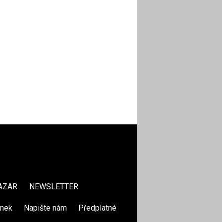
AZAR
NEWSLETTER
ánek
|
Napište nám
|
Předplatné
|