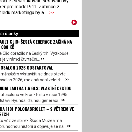
sche elektrifikovalo šestiválcový
xer pro model 911. Zatímco z
ledu marketingu byla...
>>
ší články
AULT CLIO: ŠESTÁ GENERACE ZAČÍNÁ NA
 000 KČ
 Clio dorazilo na český trh. Vyzkoušeli
>>
 je v rámci čtvrteční...
OSALON 2026 ODSTARTOVAL
rněnském výstavišti se dnes otevřel
>>
salon 2026, mezinárodní veletrh...
NDAI LANTRA 1.6 GLS: VLASTNÍ CESTOU
utosalonu ve Frankfurtu v roce 1995
>>
stavil Hyundai druhou generaci...
DA 1101 POLOKABRIOLET – S VĚTREM VE
SECH
to vůz ze sbírek Škoda Muzea má
>>
ruhodnou historii a objevuje se na...