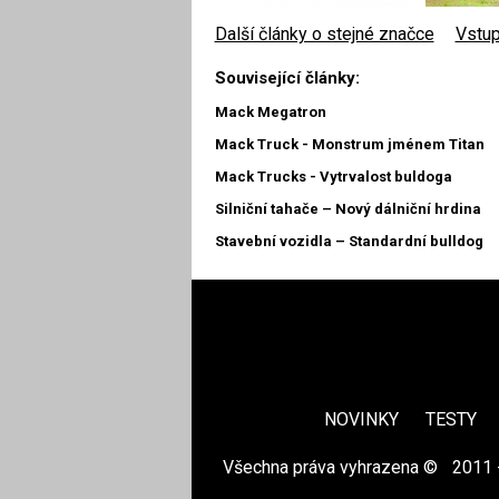
Další články o stejné značce
|
Vstup
Související články:
Mack Megatron
Mack Truck - Monstrum jménem Titan
Mack Trucks - Vytrvalost buldoga
Silniční tahače – Nový dálniční hrdina
Stavební vozidla – Standardní bulldog
NOVINKY
TESTY
Všechna práva vyhrazena ©
|
2011 