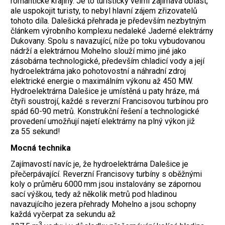
romantické krajiny. Je to turisticky velmi zajímavá oblast,
ale uspokojit turisty, to nebyl hlavní zájem zřizovatelů
tohoto díla. Dalešická přehrada je především nezbytným
článkem výrobního komplexu nedaleké Jaderné elektrárny
Dukovany. Spolu s navazující, níže po toku vybudovanou
nádrží a elektrárnou Mohelno slouží mimo jiné jako
zásobárna technologické, především chladicí vody a její
hydroelektrárna jako pohotovostní a náhradní zdroj
elektrické energie o maximálním výkonu až 450 MW.
Hydroelektrárna Dalešice je umístěná u paty hráze, má
čtyři soustrojí, každé s reverzní Francisovou turbínou pro
spád 60-90 metrů. Konstrukční řešení a technologické
provedení umožňují najetí elektrárny na plný výkon již
za 55 sekund!
Mocná technika
Zajímavostí navíc je, že hydroelektrárna Dalešice je
přečerpávající. Reverzní Francisovy turbíny s oběžnými
koly o průměru 6000 mm jsou instalovány se zápornou
sací výškou, tedy až několik metrů pod hladinou
navazujícího jezera přehrady Mohelno a jsou schopny
každá vyčerpat za sekundu až
3