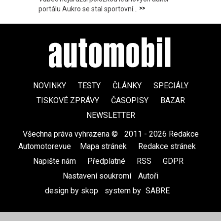
>>
portálu Aukro se stal sportovní...
NOVINKY
TESTY
ČLÁNKY
SPECIÁLY
TISKOVÉ ZPRÁVY
ČASOPISY
BAZAR
NEWSLETTER
Všechna práva vyhrazena ©
|
2011 - 2026 Redakce
Automotorevue
|
Mapa stránek
|
Redakce stránek
|
Napište nám
|
Předplatné
|
RSS
|
GDPR
|
Nastavení soukromí
Autoři
design by skop
|
system by
SABRE
|