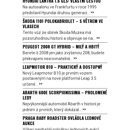
HYUNDAI LANTRA 1.6 GLS: VLASTNÍ CESTOU
Na autosalonu ve Frankfurtu v roce 1995
>>
představil Hyundai druhou generaci...
ŠKODA 1101 POLOKABRIOLET – S VĚTREM VE
VLASECH
Tento vůz ze sbírek Škoda Muzea má
>>
pozoruhodnou historii a objevuje se na...
PEUGEOT 2008 GT HYBRID – MILÝ A HBITÝ
Berete-li 2008 jen jako zvýšenou 208, budete
>>
překvapeni nesrovnatelně...
LEAPMOTOR B10 – PRAKTICKÝ A DOSTUPNÝ
Nový Leapmotor B10 je prvním vozem
postaveným na nové platformě Leap 3.5
>>
určené...
ABARTH 600E SCORPIONISSIMA – PROLOMENÉ
LEDY
Nejvýkonnější automobil Abarth v historii je
>>
jedním z prvních, který dokázal...
PRAGA BABY ROADSTER OVLÁDLA LEDNOVÉ
AUKCE
Vůbec nejdražší položkou lednových aukcí