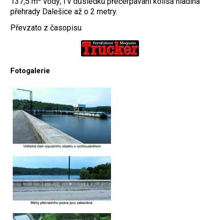
137,5 m
vody; i v důsledku přečerpávání kolísá hladina
přehrady Dalešice až o 2 metry.
Převzato z časopisu
Fotogalerie