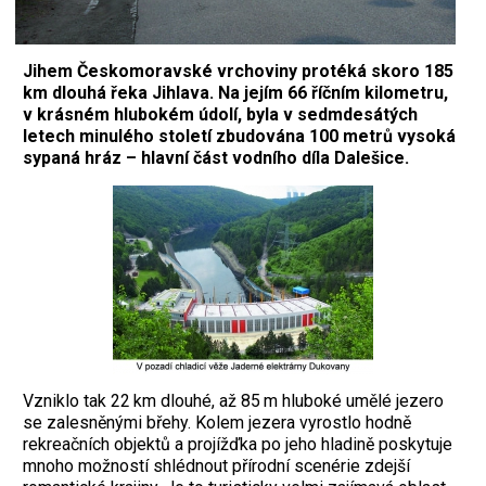
Jihem Českomoravské vrchoviny protéká skoro 185
km dlouhá řeka Jihlava. Na jejím 66 říčním kilometru,
v krásném hlubokém údolí, byla v sedmdesátých
letech minulého století zbudována 100 metrů vysoká
sypaná hráz – hlavní část vodního díla Dalešice.
Vzniklo tak 22 km dlouhé, až 85 m hluboké umělé jezero
se zalesněnými břehy. Kolem jezera vyrostlo hodně
rekreačních objektů a projížďka po jeho hladině poskytuje
mnoho možností shlédnout přírodní scenérie zdejší