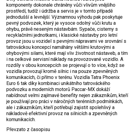
komponenty dokonale chráněny vůči vlivům vnějšího
prostředí, tudíž i údržba a servis je v tomto případě
jednodušší a levnější. Významnou výhodu pak poskytuje
pevný podvozek, který je vysoce odolný vůči krutu a
ohybu, právě neseným nástavbám. Sypače, cisterny s
recyklačními jednotkami, i klasické nástavby pro letní
provoz jsou u vozidel s pevnými nápravami ve srovnání s
tatrováckou koncepcí namáhány většími krutovými a
ohybovými silami, které mají vliv životnost nástaveb, a tím
i na celkové servisní náklady na provozované vozidlo. A
rozdíly v obou koncepcích se projevují o to více, když se
vozidla provozují kromě silnic i na pouze zpevněných
komunikacích, či přímo v terénu. Vozidla Tatra Phoenix
Euro 6 tak díky kombinaci unikátního tatrováckého
podvozku a moderních motorů Paccar-MX dokáží
nabídnout velmi zajímavé benefity nejen zákazníkům, kteří
je používají pro práci v náročných terénních podmínkách,
ale i zákazníkům, kteří potřebují zajistit spolehlivý a
nákladově efektivní provoz na silnicích a zpevněných
komunikacích.
Převzato z časopisu