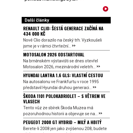
Další články
RENAULT CLIO: ŠESTÁ GENERACE ZAČÍNÁ NA
434 000 KČ
Nové Clio dorazilo na český trh. Vyzkoušeli
>>
jsme je v rámci čtvrteční...
MOTOSALON 2026 ODSTARTOVAL
Na brněnském výstavišti se dnes otevřel
>>
Motosalon 2026, mezinárodní veletrh...
HYUNDAI LANTRA 1.6 GLS: VLASTNÍ CESTOU
Na autosalonu ve Frankfurtu v roce 1995
>>
představil Hyundai druhou generaci...
ŠKODA 1101 POLOKABRIOLET – S VĚTREM VE
VLASECH
Tento vůz ze sbírek Škoda Muzea má
>>
pozoruhodnou historii a objevuje se na...
PEUGEOT 2008 GT HYBRID – MILÝ A HBITÝ
Berete-li 2008 jen jako zvýšenou 208, budete