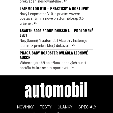
>>
překvapeni nesrovnatelně...
LEAPMOTOR B10 – PRAKTICKÝ A DOSTUPNÝ
Nový Leapmotor B10 je prvním vozem
postaveným na nové platformě Leap 3.5
>>
určené...
ABARTH 600E SCORPIONISSIMA – PROLOMENÉ
LEDY
Nejvýkonnější automobil Abarth v historii je
>>
jedním z prvních, který dokázal...
PRAGA BABY ROADSTER OVLÁDLA LEDNOVÉ
AUKCE
Vůbec nejdražší položkou lednových aukcí
>>
portálu Aukro se stal sportovní...
NOVINKY
TESTY
ČLÁNKY
SPECIÁLY