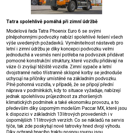
Tatra spolehlivě pomáhá při zimní údržbě
Modelová řada Tatra Phoenix Euro 6 se svými
plněpohonnými podvozky nabízí spolehlivé řešení všech
výše uvedených požadavků. Vyměnitelnost nástaveb pro
letní i zimní údržbu je díky koncepci podvozku velmi
jednoduchá a vesměs není potřeba na podvozek přidávat
pomocné konstrukční struktury, které vozidlu přidávají na
váze či zvyšují těžiště vozidla. Zimní sypače a letní
dvojstranné nebo třístranně sklopné korby se jednoduše
uchycují na příčníky umístěné na základním podvozku.
Plně pohonná vozidla, v případě, že se připojí přední
náprava v podmínkách, kdy to situace vyžaduje, nabízejí
jednak spolehlivou průjezdnost za zhoršených
klimatických podmínek a také ekonomiku provozu, a to
především díky úsporným modelům Paccar MX, které jsou
k dispozici v základních 13litrových provedeních i v
úspornějších 11litrových verzích. Co se nákladů na servis
týče, tak zde poskytují nové tatrovky hned dvojí výhodu.
Díky ochraně hnacího traktu nosnou rourou jsou