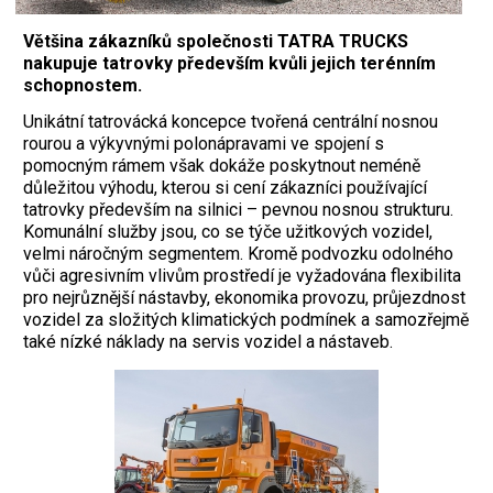
Většina zákazníků společnosti TATRA TRUCKS
nakupuje tatrovky především kvůli jejich terénním
schopnostem.
Unikátní tatrovácká koncepce tvořená centrální nosnou
rourou a výkyvnými polonápravami ve spojení s
pomocným rámem však dokáže poskytnout neméně
důležitou výhodu, kterou si cení zákazníci používající
tatrovky především na silnici – pevnou nosnou strukturu.
Komunální služby jsou, co se týče užitkových vozidel,
velmi náročným segmentem. Kromě podvozku odolného
vůči agresivním vlivům prostředí je vyžadována flexibilita
pro nejrůznější nástavby, ekonomika provozu, průjezdnost
vozidel za složitých klimatických podmínek a samozřejmě
také nízké náklady na servis vozidel a nástaveb.