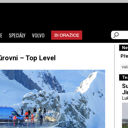
E
SPECIÁLY
VOLVO
Ne
Pře
úrovni – Top Level
Te
Su
Ji
Luk