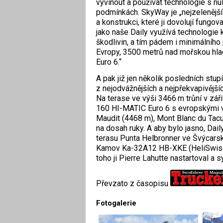
vyvinout a používat technologie s nu
podmínkách. SkyWay je „nejzelenější“
a konstrukci, které ji dovolují fungo
jako naše Daily využívá technologie 
škodlivin, a tím pádem i minimálního
Evropy, 3500 metrů nad mořskou hla
Euro 6.“
A pak již jen několik posledních stup
z nejodvážnějších a nejpřekvapivějš
Na terase ve výši 3466 m trůní v zá
160 HI-MATIC Euro 6 s evropskými v
Maudit (4468 m), Mont Blanc du Tac
na dosah ruky. A aby bylo jasno, Da
terasu Punta Helbronner ve Švýcarsk
Kamov Ka-32A12 HB-XKE (HeliSwiss,
toho ji Pierre Lahutte nastartoval a 
Převzato z časopisu
Fotogalerie