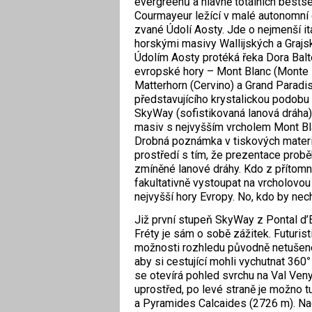
evergreenů a hlavně totálních bestsel
Courmayeur ležící v malé autonomní 
zvané Údolí Aosty. Jde o nejmenší it
horskými masivy Wallijských a Grajs
Údolím Aosty protéká řeka Dora Balt
evropské hory – Mont Blanc (Monte 
Matterhorn (Cervino) a Grand Parad
představujícího krystalickou podobu 
SkyWay (sofistikovaná lanová dráha),
masiv s nejvyšším vrcholem Mont Bl
Drobná poznámka v tiskových materi
prostředí s tím, že prezentace probě
zmíněné lanové dráhy. Kdo z přítom
fakultativně vystoupat na vrcholovo
nejvyšší hory Evropy. No, kdo by nec
Již první stupeň SkyWay z Pontal d’
Fréty je sám o sobě zážitek. Futurist
možnosti rozhledu původně netušené,
aby si cestující mohli vychutnat 360
°
se otevírá pohled svrchu na Val Ven
uprostřed, po levé straně je možno t
a Pyramides Calcaides (2726 m). Nao