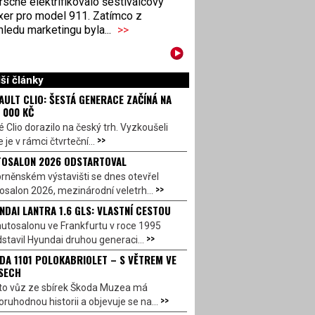
sche elektrifikovalo šestiválcový
xer pro model 911. Zatímco z
ledu marketingu byla...
>>
ší články
AULT CLIO: ŠESTÁ GENERACE ZAČÍNÁ NA
 000 KČ
 Clio dorazilo na český trh. Vyzkoušeli
>>
 je v rámci čtvrteční...
OSALON 2026 ODSTARTOVAL
rněnském výstavišti se dnes otevřel
>>
salon 2026, mezinárodní veletrh...
NDAI LANTRA 1.6 GLS: VLASTNÍ CESTOU
utosalonu ve Frankfurtu v roce 1995
>>
stavil Hyundai druhou generaci...
DA 1101 POLOKABRIOLET – S VĚTREM VE
SECH
to vůz ze sbírek Škoda Muzea má
>>
ruhodnou historii a objevuje se na...