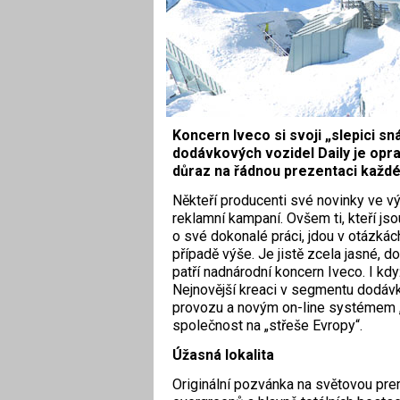
Koncern Iveco si svoji „slepici sná
dodávkových vozidel Daily je oprav
důraz na řádnou prezentaci každé
Někteří producenti své novinky ve 
reklamní kampaní. Ovšem ti, kteří j
o své dokonalé práci, jdou v otázkác
případě výše. Je jistě zcela jasné, 
patří nadnárodní koncern Iveco. I když
Nejnovější kreaci v segmentu dodávk
provozu a novým on-line systémem „
společnost na „střeše Evropy“.
Úžasná lokalita
Originální pozvánka na světovou pr