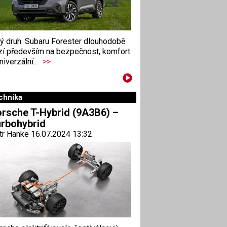
ný druh. Subaru Forester dlouhodobě
zí především na bezpečnost, komfort
niverzální...
>>
chnika
rsche T-Hybrid (9A3B6) –
rbohybrid
tr Hanke 16.07.2024 13:32