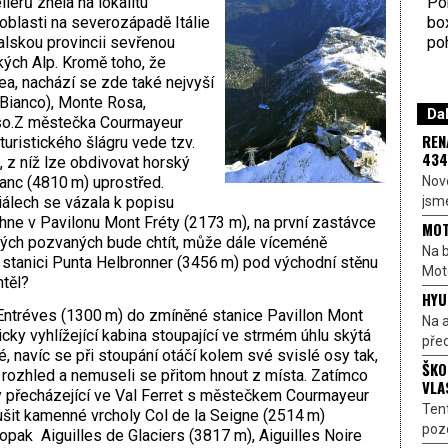
Por
lerů zněla na lokalitu
bo
oblasti na severozápadě Itálie
poh
alskou provincii sevřenou
kých Alp. Kromě toho, že
ea, nachází se zde také nejvyší
Bianco), Monte Rosa,
Dal
iso.Z městečka Courmayeur
REN
turistického šlágru vede tzv.
434
 z níž lze obdivovat horský
Nové
anc (4810 m) uprostřed.
jsme
álech se vázala k popisu
hne v Pavilonu Mont Fréty (2173 m), na první zastávce
MOT
ných pozvaných bude chtít, může dále víceméně
Na b
u stanici Punta Helbronner (3456 m) pod východní stěnu
Moto
htěl?
HYU
Entréves (1300 m) do zmíněné stanice Pavillon Mont
Na a
icky vyhlížející kabina stoupající ve strmém úhlu skýtá
před
 navíc se při stoupání otáčí kolem své svislé osy tak,
ŠKO
rozhled a nemuseli se přitom hnout z místa. Zatímco
VLA
y přecházející ve Val Ferret s městečkem Courmayeur
Ten
ušit kamenné vrcholy Col de la Seigne (2514 m)
pozo
pak Aiguilles de Glaciers (3817 m), Aiguilles Noire