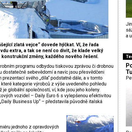
Ji
sá
a u
šející zlatá vejce“ dovede hýčkat. Ví, že řada
du extra, a tak se není co divit, že klade velký
 konstrukční změny, každého nového řešení.
Te
Po
výrobním programu odbydou tiskovou zprávou či drobnou
Tu
sou dostatečně sebevědomí a navíc jsou přesvědčeni
h prezentací svého „díla“ podstatně dále, a v tomto
Pe
do které kategorie výrobců z výše uvedeného pohledu
 je globální společností, ví, kde jsou jeho kořeny.
ových vozidel – Daily Euro 6 s vylepšenou efektivitou
Daily Business Up“ – představila původně italská
emiéru jednoho z opravdových