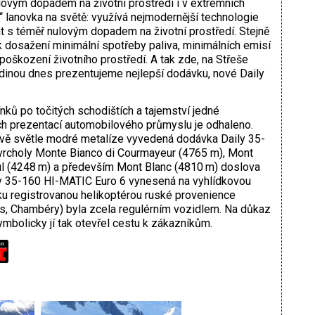
lovým dopadem na životní prostředí i v extrémních
 lanovka na světě: využívá nejmodernější technologie
vat s téměř nulovým dopadem na životní prostředí. Stejně
k dosažení minimální spotřeby paliva, minimálních emisí
 poškození životního prostředí. A tak zde, na Střeše
dinou dnes prezentujeme nejlepší dodávku, nové Daily
ínků po točitých schodištích a tajemství jedné
ích prezentací automobilového průmyslu je odhaleno.
řivě světle modré metalíze vyvedená dodávka Daily 35-
rcholy Monte Bianco di Courmayeur (4765 m), Mont
ul (4248 m) a především Mont Blanc (4810 m) doslova
ily 35-160 HI-MATIC Euro 6 vynesená na vyhlídkovou
u registrovanou helikoptérou ruské provenience
 Chambéry) byla zcela regulérním vozidlem. Na důkaz
symbolicky jí tak otevřel cestu k zákazníkům.