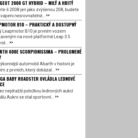
GEOT 2008 GT HYBRID – MILÝ A HBITÝ
te-li 2008 jen jako zvýšenou 208, budete
>>
vapeni nesrovnatelně...
PMOTOR B10 – PRAKTICKÝ A DOSTUPNÝ
ý Leapmotor B10 je prvním vozem
taveným na nové platformě Leap 3.5
>>
né...
RTH 600E SCORPIONISSIMA – PROLOMENÉ
Y
ýkonnější automobil Abarth v historii je
>>
ím z prvních, který dokázal...
GA BABY ROADSTER OVLÁDLA LEDNOVÉ
CE
c nejdražší položkou lednových aukcí
>>
álu Aukro se stal sportovní...