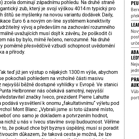
PEU
m) zcela dominují západnímu pohledu. Na druhé straně
gantický zub, který je svojí výškou 4014 m typický pro
Bere
h štítů se myšlenky na novou variantu dodávek Daily,
přek
fikace Euro 6 a novým on-line systémem konektivity
LEA
 udržitelný vývoj a především na zachování rozumného
Nov
rmálně uvažujících musí dojít k závěru, že poškodit či
pos
lem nás by bylo, mírně řečeno, nerozumné. Na druhé
urče
sivy poměrně přesvědčivě vzbudí schopnost uvědomění
ABA
a a přírody.
LED
Nejv
jedn
Tak teď již jen výstup o nějakých 1300 m výše, abychom
se pokochali pohledem na vrcholné části masivu
PRA
AUK
z nejvyšší běžně dostupné vyhlídky v Evropě. Ve stanici
Punta Helbronner nás očekává samotný, nejvyšší
Vůbe
představitel značky Iveco, prezident Pierre Lahutte
port
a podává vysvětlení k onomu „fakultativnímu“ výletu pod
vrchol Mont Blanc: „Vybrali jsme si toto úžasné místo,
neboť ono samo je dokladem a potvrzením hodnot,
na nichž u nás v Ivecu stavíme svoji budoucnost. Věříme
v to, že pokud chce být byznys úspěšný, musí si poradit
 živoucím důkazem, že taková cesta je možná, že lze