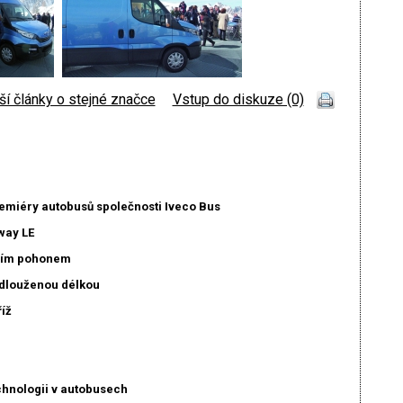
ší články o stejné značce
|
Vstup do diskuze (0)
remiéry autobusů společnosti Iveco Bus
way LE
dním pohonem
odlouženou délkou
íž
chnologii v autobusech