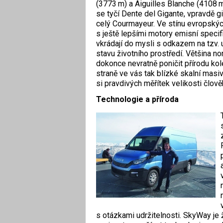
(3773 m) a Aiguilles Blanche (4108 
se tyčí Dente del Gigante, vpravdě gi
celý Courmayeur. Ve stínu evropskýc
s ještě lepšími motory emisní speci
vkrádají do mysli s odkazem na tzv.
stavu životního prostředí. Většina no
dokonce nevratně poničit přírodu ko
straně ve vás tak blízké skalní ma
si pravdivých měřítek velikosti člověk
Technologie a příroda
s otázkami udržitelnosti. SkyWay je