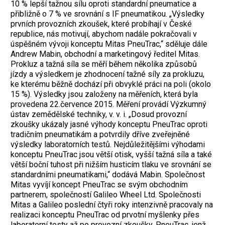
10 % lepší tažnou sílu oproti standardní pneumatice a
přibližně o 7 % ve srovnání s IF pneumatikou. „Výsledky
prvních provozních zkoušek, které probíhají v České
republice, nás motivují, abychom nadále pokračovali v
úspěšném vývoji konceptu Mitas PneuTrac,“ sděluje dále
Andrew Mabin, obchodní a marketingový ředitel Mitas.
Prokluz a tažná síla se měří během několika způsobů
jízdy a výsledkem je zhodnocení tažné síly za prokluzu,
ke kterému běžně dochází při obvyklé práci na poli (okolo
15 %). Výsledky jsou založeny na měřeních, která byla
provedena 22.července 2015. Měření provádí Výzkumný
ústav zemědělské techniky, v. v. i. „Dosud provozní
zkoušky ukázaly jasné výhody konceptu PneuTrac oproti
tradičním pneumatikám a potvrdily dříve zveřejněné
výsledky laboratorních testů. Nejdůležitějšími výhodami
konceptu PneuTrac jsou větší otisk, vyšší tažná síla a také
větší boční tuhost při nižším husticím tlaku ve srovnání se
standardními pneumatikami,“ dodává Mabin. Společnost
Mitas vyvíjí koncept PneuTrac se svým obchodním
partnerem, společností Galileo Wheel Ltd. Společnosti
Mitas a Galileo poslední čtyři roky intenzivně pracovaly na
realizaci konceptu PneuTrac od prvotní myšlenky přes
laboratorní testy až po provozní zkoušky. PneuTrac, jenž