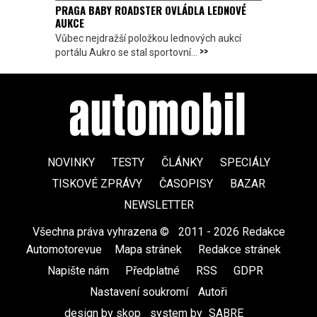
PRAGA BABY ROADSTER OVLÁDLA LEDNOVÉ
AUKCE
Vůbec nejdražší položkou lednových aukcí
>>
portálu Aukro se stal sportovní...
NOVINKY
TESTY
ČLÁNKY
SPECIÁLY
TISKOVÉ ZPRÁVY
ČASOPISY
BAZAR
NEWSLETTER
Všechna práva vyhrazena ©
|
2011 - 2026 Redakce
Automotorevue
|
Mapa stránek
|
Redakce stránek
|
Napište nám
|
Předplatné
|
RSS
|
GDPR
|
Nastavení soukromí
Autoři
design by skop
|
system by
SABRE
|