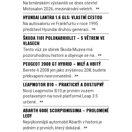
Na brněnském výstavišti se dnes otevřel
>>
Motosalon 2026, mezinárodní veletrh...
HYUNDAI LANTRA 1.6 GLS: VLASTNÍ CESTOU
Na autosalonu ve Frankfurtu v roce 1995
>>
představil Hyundai druhou generaci...
ŠKODA 1101 POLOKABRIOLET – S VĚTREM VE
VLASECH
Tento vůz ze sbírek Škoda Muzea má
>>
pozoruhodnou historii a objevuje se na...
PEUGEOT 2008 GT HYBRID – MILÝ A HBITÝ
Berete-li 2008 jen jako zvýšenou 208, budete
>>
překvapeni nesrovnatelně...
LEAPMOTOR B10 – PRAKTICKÝ A DOSTUPNÝ
Nový Leapmotor B10 je prvním vozem
postaveným na nové platformě Leap 3.5
>>
určené...
ABARTH 600E SCORPIONISSIMA – PROLOMENÉ
LEDY
Nejvýkonnější automobil Abarth v historii je
>>
jedním z prvních, který dokázal...