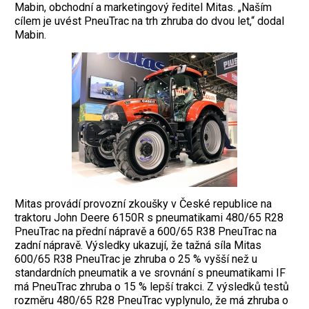
Mabin, obchodní a marketingový ředitel Mitas. „Naším
cílem je uvést PneuTrac na trh zhruba do dvou let,“ dodal
Mabin.
Mitas provádí provozní zkoušky v České republice na
traktoru John Deere 6150R s pneumatikami 480/65 R28
PneuTrac na přední nápravě a 600/65 R38 PneuTrac na
zadní nápravě. Výsledky ukazují, že tažná síla Mitas
600/65 R38 PneuTrac je zhruba o 25 % vyšší než u
standardních pneumatik a ve srovnání s pneumatikami IF
má PneuTrac zhruba o 15 % lepší trakci. Z výsledků testů
rozměru 480/65 R28 PneuTrac vyplynulo, že má zhruba o