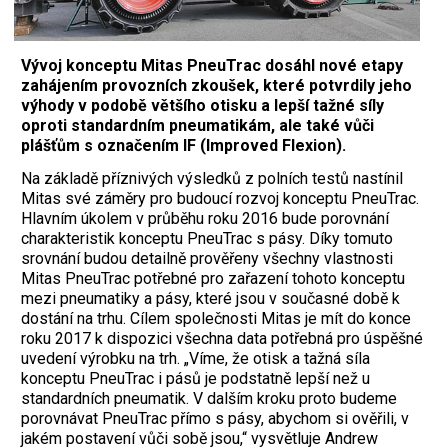
Vývoj konceptu Mitas PneuTrac dosáhl nové etapy
zahájením provozních zkoušek, které potvrdily jeho
výhody v podobě většího otisku a lepší tažné síly
oproti standardním pneumatikám, ale také vůči
plášťům s označením IF (Improved Flexion).
Na základě příznivých výsledků z polních testů nastínil
Mitas své záměry pro budoucí rozvoj konceptu PneuTrac.
Hlavním úkolem v průběhu roku 2016 bude porovnání
charakteristik konceptu PneuTrac s pásy. Díky tomuto
srovnání budou detailně prověřeny všechny vlastnosti
Mitas PneuTrac potřebné pro zařazení tohoto konceptu
mezi pneumatiky a pásy, které jsou v současné době k
dostání na trhu. Cílem společnosti Mitas je mít do konce
roku 2017 k dispozici všechna data potřebná pro úspěšné
uvedení výrobku na trh. „Víme, že otisk a tažná síla
konceptu PneuTrac i pásů je podstatně lepší než u
standardních pneumatik. V dalším kroku proto budeme
porovnávat PneuTrac přímo s pásy, abychom si ověřili, v
jakém postavení vůči sobě jsou,“ vysvětluje Andrew