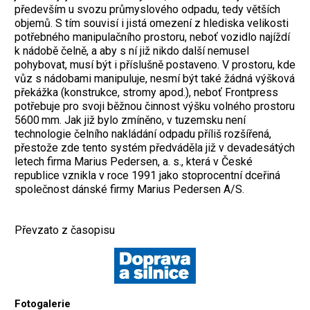
především u svozu průmyslového odpadu, tedy větších
objemů. S tím souvisí i jistá omezení z hlediska velikosti
potřebného manipulačního prostoru, neboť vozidlo najíždí
k nádobě čelně, a aby s ní již nikdo další nemusel
pohybovat, musí být i příslušně postaveno. V prostoru, kde
vůz s nádobami manipuluje, nesmí být také žádná výšková
překážka (konstrukce, stromy apod.), neboť Frontpress
potřebuje pro svoji běžnou činnost výšku volného prostoru
5600 mm. Jak již bylo zmíněno, v tuzemsku není
technologie čelního nakládání odpadu příliš rozšířená,
přestože zde tento systém předváděla již v devadesátých
letech firma Marius Pedersen, a. s., která v České
republice vznikla v roce 1991 jako stoprocentní dceřiná
společnost dánské firmy Marius Pedersen A/S.
Převzato z časopisu
Fotogalerie