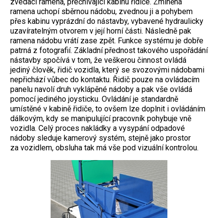
zvedací ramena, přečnívající kabinu řidiče. Zmíněná
ramena uchopí sběrnou nádobu, zvednou ji a pohybem
přes kabinu vyprázdní do nástavby, vybavené hydraulicky
uzavíratelným otvorem v její horní části. Následně pak
ramena nádobu vrátí zase zpět. Funkce systému je dobře
patrná z fotografií. Základní přednost takového uspořádání
nástavby spočívá v tom, že veškerou činnost ovládá
jediný člověk, řidič vozidla, který se svozovými nádobami
nepřichází vůbec do kontaktu. Řidič pouze na ovládacím
panelu navolí druh vyklápěné nádoby a pak vše ovládá
pomocí jediného joysticku. Ovládání je standardně
umístěné v kabině řidiče, to ovšem lze doplnit i ovládáním
dálkovým, kdy se manipulující pracovník pohybuje vně
vozidla. Celý proces nakládky a vysypání odpadové
nádoby sleduje kamerový systém, stejně jako prostor
za vozidlem, obsluha tak má vše pod vizuální kontrolou.