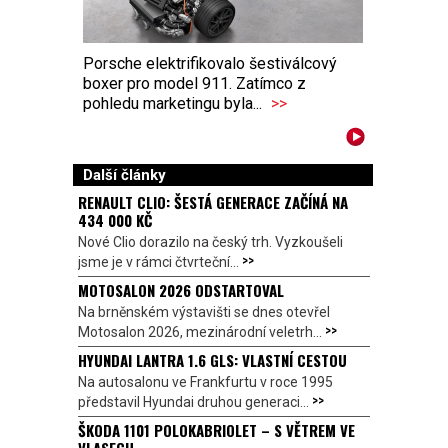
Porsche elektrifikovalo šestiválcový
boxer pro model 911. Zatímco z
pohledu marketingu byla...
>>
Další články
RENAULT CLIO: ŠESTÁ GENERACE ZAČÍNÁ NA
434 000 KČ
Nové Clio dorazilo na český trh. Vyzkoušeli
>>
jsme je v rámci čtvrteční...
MOTOSALON 2026 ODSTARTOVAL
Na brněnském výstavišti se dnes otevřel
>>
Motosalon 2026, mezinárodní veletrh...
HYUNDAI LANTRA 1.6 GLS: VLASTNÍ CESTOU
Na autosalonu ve Frankfurtu v roce 1995
>>
představil Hyundai druhou generaci...
ŠKODA 1101 POLOKABRIOLET – S VĚTREM VE