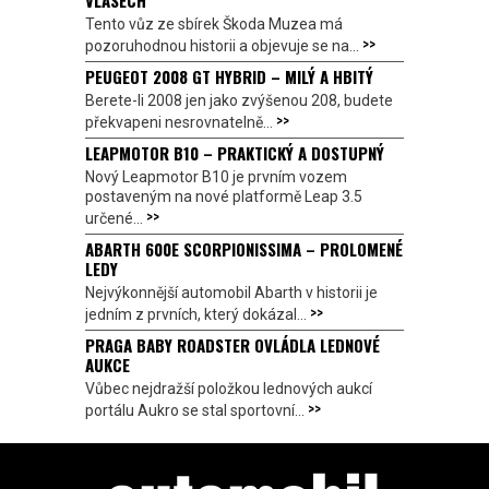
VLASECH
Tento vůz ze sbírek Škoda Muzea má
>>
pozoruhodnou historii a objevuje se na...
PEUGEOT 2008 GT HYBRID – MILÝ A HBITÝ
Berete-li 2008 jen jako zvýšenou 208, budete
>>
překvapeni nesrovnatelně...
LEAPMOTOR B10 – PRAKTICKÝ A DOSTUPNÝ
Nový Leapmotor B10 je prvním vozem
postaveným na nové platformě Leap 3.5
>>
určené...
ABARTH 600E SCORPIONISSIMA – PROLOMENÉ
LEDY
Nejvýkonnější automobil Abarth v historii je
>>
jedním z prvních, který dokázal...
PRAGA BABY ROADSTER OVLÁDLA LEDNOVÉ
AUKCE
Vůbec nejdražší položkou lednových aukcí
>>
portálu Aukro se stal sportovní...