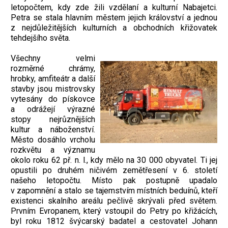
letopočtem, kdy zde žili vzdělaní a kulturní Nabajetci.
Petra se stala hlavním městem jejich království a jednou
z nejdůležitějších kulturních a obchodních křižovatek
tehdejšího světa.
Všechny velmi
rozměrné chrámy,
hrobky, amfiteátr a další
stavby jsou mistrovsky
vytesány do pískovce
a odrážejí výrazné
stopy nejrůznějších
kultur a náboženství.
Město dosáhlo vrcholu
rozkvětu a významu
okolo roku 62 př. n. l., kdy mělo na 30 000 obyvatel. Ti jej
opustili po druhém ničivém zemětřesení v 6. století
našeho letopočtu. Místo pak postupně upadalo
v zapomnění a stalo se tajemstvím místních beduínů, kteří
existenci skalního areálu pečlivě skrývali před světem.
Prvním Evropanem, který vstoupil do Petry po křižácích,
byl roku 1812 švýcarský badatel a cestovatel Johann