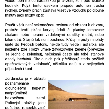
všude. Jen malou nadsázkou je tvrzení, že i pod sklíčko
hodinek. Když tímto úsekem projede auto jen trochu
rychleji, zvířený prach zůstává viset ve vzduchu po dlouhé
minuty jako mlžný opar.
Poušť však není nekonečnou rovinou od obzoru k obzoru,
protože tvoří jakási koryta, údolí či planiny lemované
skalami nebo horami vzdálenými desítky metrů, nebo
kilometrů. Stejně tak není pustinou. Křižují ji pisty mnohdy
ujeté do tvrdosti betonu, někde tudy vede i asfaltka, ale
najdeme zde i oázy uměle zavlažované zeleně (převážně
se jedná o zeleninu), nečekaně často ale také stanové
osady beduínů. Okolo nich pak přešlapují stáda pečlivě
opečovávaných velbloudů, několika oslů a v nejlepších
případech i koní.
Jordánsko je v oblasti
poznamenané
dlouholetým napětím
nadprůměrně
bezpečnou zemí.
Policejní složky jsou
početné, respektované