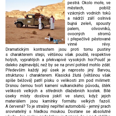
pestrá. Okolo moře, ve
městech, poblíž
vzácných vodních toků
a nádrží září oslnivá
bujná zeleň, spousty
palem, olivovníků,
ovocných stromů
i přepečlivě pěstované
vinné révy.
Dramatickým kontrastem jsou proti tomu pustiny
s charakterem stepi, většinou však pouště, respektive
holých, vyprahlých a překvapivě vysokých hor.Poušť je
daleko zajímavější, než by se na první pohled mohlo zdát.
Především každý její úsek je naprosto jiný. Barvou,
strukturou i charakterem. Klasická žlutá (většinou však
spíše béžová) patří písku o velikosti zrn pod milimetr.
Drsnou černou tvoří kamení vulkanického původu, štěrk
velikosti velkých a středních dlažebních kostek. Bílé
úseky místy doslova jiskří ve slunci, když jejich
materiálem jsou kamínky formátu velkých fazolí.
A červená? To je strašný nepřítel automobilů - jemný prach
srovnatelný s hladkou moukou. Dostane se absolutně