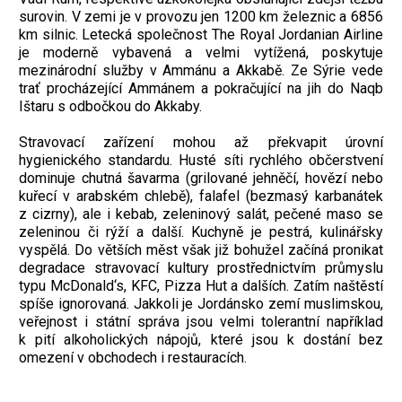
surovin. V zemi je v provozu jen 1200 km železnic a 6856
km silnic. Letecká společnost The Royal Jordanian Airline
je moderně vybavená a velmi vytížená, poskytuje
mezinárodní služby v Ammánu a Akkabě. Ze Sýrie vede
trať procházející Ammánem a pokračující na jih do Naqb
Ištaru s odbočkou do Akkaby.
Stravovací zařízení mohou až překvapit úrovní
hygienického standardu. Husté síti rychlého občerstvení
dominuje chutná šavarma (grilované jehněčí, hovězí nebo
kuřecí v arabském chlebě), falafel (bezmasý karbanátek
z cizrny), ale i kebab, zeleninový salát, pečené maso se
zeleninou či rýží a další. Kuchyně je pestrá, kulinářsky
vyspělá. Do větších měst však již bohužel začíná pronikat
degradace stravovací kultury prostřednictvím průmyslu
typu McDonald‘s, KFC, Pizza Hut a dalších. Zatím naštěstí
spíše ignorovaná. Jakkoli je Jordánsko zemí muslimskou,
veřejnost i státní správa jsou velmi tolerantní například
k pití alkoholických nápojů, které jsou k dostání bez
omezení v obchodech i restauracích.