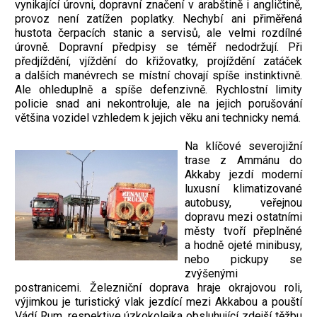
vynikající úrovni, dopravní značení v arabštině i angličtině,
provoz není zatížen poplatky. Nechybí ani přiměřená
hustota čerpacích stanic a servisů, ale velmi rozdílné
úrovně. Dopravní předpisy se téměř nedodržují. Při
předjíždění, vjíždění do křižovatky, projíždění zatáček
a dalších manévrech se místní chovají spíše instinktivně.
Ale ohleduplně a spíše defenzivně. Rychlostní limity
policie snad ani nekontroluje, ale na jejich porušování
většina vozidel vzhledem k jejich věku ani technicky nemá.
Na klíčové severojižní
trase z Ammánu do
Akkaby jezdí moderní
luxusní klimatizované
autobusy, veřejnou
dopravu mezi ostatními
městy tvoří přeplněné
a hodně ojeté minibusy,
nebo pickupy se
zvýšenými
postranicemi. Železniční doprava hraje okrajovou roli,
výjimkou je turistický vlak jezdící mezi Akkabou a pouští
Vádí Rum, respektive úzkokolejka obsluhující zdejší těžbu