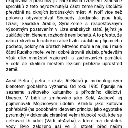
okupována a prakticky již anektována Izraelem. Statisíce
uprchlíků z této nejrozvinutější části země našly útočiště
převážně na okrajích jordánských měst. A tvoří více než
polovinu obyvatelstva! Sousedy Jordánska jsou Irák,
Izrael, Saúdská Arábie, Sýrie.Země s respektovaným
výsostným postavením v Lize arabských států, jejímž je
zakládajícím členem, rozhodně není bohatá. A to přesto, že
nabízí skvělou turistickou atraktivitu zásluhou příjemného
podnebí, polohy na březích Mrtvého moře a na jihu i malé
části Rudého moře, velmi dobré úrovně služeb, především
však díky množství vzácných a zachovaných památek
v čele se skalním městem ležícím přibližně uprostřed
země.
Areál Petra ( petra = skála, Al-Butra) je archeologickým
klenotem globálního významu. Od roku 1985 figuruje na
seznamu světového kulturního a přírodního dědictví
Unesco. V bibli je zmiňováno jako Selá, Arabové jej
pojmenovali Mojžíšovým údolím. Vzniklo jako kultovní
pohřebiště (na podobném ideovém principu jako egyptské
pyramidy) v dokonale chráněné velmi hluboké rokli, kde se
setkávají tři údolí (Vádí al-Araba) a které má dostatek
vody. Bylo založeno asi ve 3. století před naším