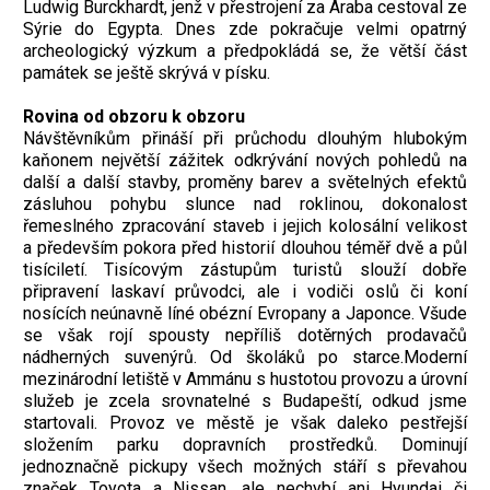
Ludwig Burckhardt, jenž v přestrojení za Araba cestoval ze
Sýrie do Egypta. Dnes zde pokračuje velmi opatrný
archeologický výzkum a předpokládá se, že větší část
památek se ještě skrývá v písku.
Rovina od obzoru k obzoru
Návštěvníkům přináší při průchodu dlouhým hlubokým
kaňonem největší zážitek odkrývání nových pohledů na
další a další stavby, proměny barev a světelných efektů
zásluhou pohybu slunce nad roklinou, dokonalost
řemeslného zpracování staveb i jejich kolosální velikost
a především pokora před historií dlouhou téměř dvě a půl
tisíciletí. Tisícovým zástupům turistů slouží dobře
připravení laskaví průvodci, ale i vodiči oslů či koní
nosících neúnavně líné obézní Evropany a Japonce. Všude
se však rojí spousty nepříliš dotěrných prodavačů
nádherných suvenýrů. Od školáků po starce.Moderní
mezinárodní letiště v Ammánu s hustotou provozu a úrovní
služeb je zcela srovnatelné s Budapeští, odkud jsme
startovali. Provoz ve městě je však daleko pestřejší
složením parku dopravních prostředků. Dominují
jednoznačně pickupy všech možných stáří s převahou
značek Toyota a Nissan, ale nechybí ani Hyundai či