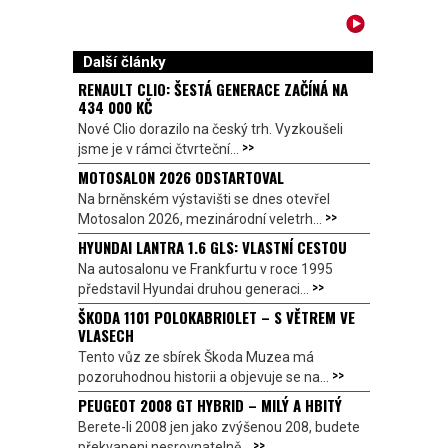
Další články
RENAULT CLIO: ŠESTÁ GENERACE ZAČÍNÁ NA
434 000 KČ
Nové Clio dorazilo na český trh. Vyzkoušeli
>>
jsme je v rámci čtvrteční...
MOTOSALON 2026 ODSTARTOVAL
Na brněnském výstavišti se dnes otevřel
>>
Motosalon 2026, mezinárodní veletrh...
HYUNDAI LANTRA 1.6 GLS: VLASTNÍ CESTOU
Na autosalonu ve Frankfurtu v roce 1995
>>
představil Hyundai druhou generaci...
ŠKODA 1101 POLOKABRIOLET – S VĚTREM VE
VLASECH
Tento vůz ze sbírek Škoda Muzea má
>>
pozoruhodnou historii a objevuje se na...
PEUGEOT 2008 GT HYBRID – MILÝ A HBITÝ
Berete-li 2008 jen jako zvýšenou 208, budete
>>
překvapeni nesrovnatelně...