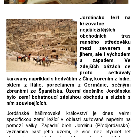
Jordánsko leží na
křižovatce
nejdůležitějších
obchodních tras
ranného středověku
mezi severem a
jihem, ale i východem
a západem. Ve
zdejších oázách se
proto setkávaly
karavany například s hedvábím z Číny, kořením z Indie,
sklem z Itálie, porcelánem z Germánie, sečnými
zbraněmi ze Španělska. Území dnešního Jordánska
bylo zemí bohatnoucí zásluhou obchodu a služeb s
ním souvisejících.
Jordánské hášimovské království je dnes velmi
specifickou zemí ležící v oblasti sužované napětím na
pomezí války. Západní břeh Jordánu (Předjordánsko),
významná část jeho území, je více než čtyřicet let