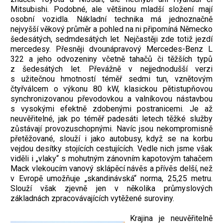
Mitsubishi. Podobné, ale většinou mladší složení mají
osobní vozidla. Nákladní technika má jednoznačně
nejvyšší věkový průměr a pohled na ni připomíná Německo
šedesátých, sedmdesátých let. Nejčastěji zde totiž jezdí
mercedesy. Přesněji dvounápravový Mercedes-Benz L
322 a jeho odvozeniny včetně tahačů či těžších typů
z šedesátých let. Převážně v nejjednodušší verzi
s užitečnou hmotností téměř sedmi tun, vznětovým
čtyřválcem o výkonu 80 kW, klasickou pětistupňovou
synchronizovanou převodovkou a valníkovou nástavbou
s vysokými efektně zdobenými postranicemi. Je až
neuvěřitelné, jak po téměř padesáti letech těžké služby
zůstávají provozuschopnými. Navíc jsou nekompromisně
přetěžované, slouží i jako autobusy, když se na korbu
vejdou desítky stojících cestujících. Vedle nich jsme však
viděli i „vlaky“ s mohutným zánovním kapotovým tahačem
Mack vlekoucím vanový sklápěcí návěs a přívěs delší, než
v Evropě umožňuje „skandinávská“ norma, 25,25 metru.
Slouží však zjevně jen v několika průmyslových
základnách zpracovávajících vytěžené suroviny.
Krajina je neuvěřitelně