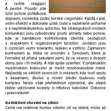
a rychle reagující.
A pestré. Působí zde
totiž policie pořádková,
dopravní, cizinecká, jízdní, horská i regionální. Každá v jiné,
velmi efektní a dokonale užité, čisté a nažehlené uniformě
a s nepřehlédnutelnou autoritou. Na strategických místech
komunikací jsou vybudovány posty armády nebo policie,
kde je namátkově kontrolována identita cestujících
s respektem k organizovaným turistům. Jordánci jsou
k cizincům velmi tolerantní, laskaví a vstřícní. Zajímavým
kontrastem je, třeba ve srovnání s Tureckem, které je
formálně až přísně sekulární zemí, že ve vesnici s dvaceti
domy jsou i tři mešity. A lidé spíše uzavření. V jordánském
muslimském království je mešit mnohonásobně méně.
Nejčastěji ve větších vesnicích či městech, kde tvoří spolu
s kasárnami, školou a místní úřední budovou malý
komplex. Nelze však přehlédnout výjimečné, ale stejně
dobře udržované kostely či hřbitovy katolické. Dokonce
i pravoslavné!
Instinktivní chování na silnici
Země má relativně hustou silniční síť na dobré, místy až