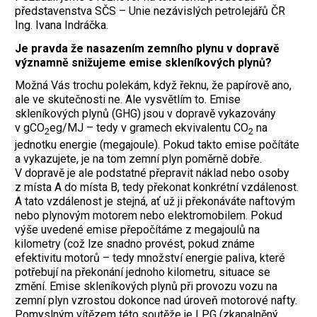
představenstva SČS – Unie nezávislých petrolejářů ČR
Ing. Ivana Indráčka.
Je pravda že nasazením zemního plynu v dopravě
významně snižujeme emise skleníkových plynů?
Možná Vás trochu polekám, když řeknu, že papírově ano,
ale ve skutečnosti ne. Ale vysvětlím to. Emise
skleníkových plynů (GHG) jsou v dopravě vykazovány
v gCO
eg/MJ – tedy v gramech ekvivalentu CO
na
2
2
jednotku energie (megajoule). Pokud takto emise počítáte
a vykazujete, je na tom zemní plyn poměrně dobře.
V dopravě je ale podstatné přepravit náklad nebo osoby
z místa A do místa B, tedy překonat konkrétní vzdálenost.
A tato vzdálenost je stejná, ať už ji překonáváte naftovým
nebo plynovým motorem nebo elektromobilem. Pokud
výše uvedené emise přepočítáme z megajoulů na
kilometry (což lze snadno provést, pokud známe
efektivitu motorů – tedy množství energie paliva, které
potřebují na překonání jednoho kilometru, situace se
změní. Emise skleníkových plynů při provozu vozu na
zemní plyn vzrostou dokonce nad úroveň motorové nafty.
Pomyslným vítězem této soutěže je LPG (zkapalněný