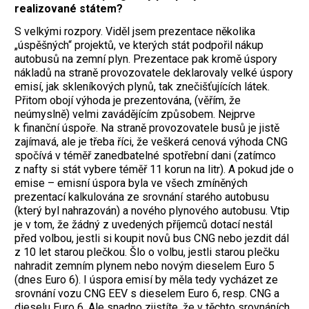
realizované státem?
S velkými rozpory. Viděl jsem prezentace několika
„úspěšných“ projektů, ve kterých stát podpořil nákup
autobusů na zemní plyn. Prezentace pak kromě úspory
nákladů na straně provozovatele deklarovaly velké úspory
emisí, jak skleníkových plynů, tak znečišťujících látek.
Přitom obojí výhoda je prezentována, (věřím, že
neúmyslně) velmi zavádějícím způsobem. Nejprve
k finanční úspoře. Na straně provozovatele busů je jistě
zajímavá, ale je třeba říci, že veškerá cenová výhoda CNG
spočívá v téměř zanedbatelné spotřební dani (zatímco
z nafty si stát vybere téměř 11 korun na litr). A pokud jde o
emise – emisní úspora byla ve všech zmíněných
prezentací kalkulována ze srovnání starého autobusu
(který byl nahrazován) a nového plynového autobusu. Vtip
je v tom, že žádný z uvedených příjemců dotací nestál
před volbou, jestli si koupit novů bus CNG nebo jezdit dál
z 10 let starou plečkou. Šlo o volbu, jestli starou plečku
nahradit zemním plynem nebo novým dieselem Euro 5
(dnes Euro 6). I úspora emisí by měla tedy vycházet ze
srovnání vozu CNG EEV s dieselem Euro 6, resp. CNG a
dieselu Euro 6. Ale snadno zjistíte, že v těchto srovnáních