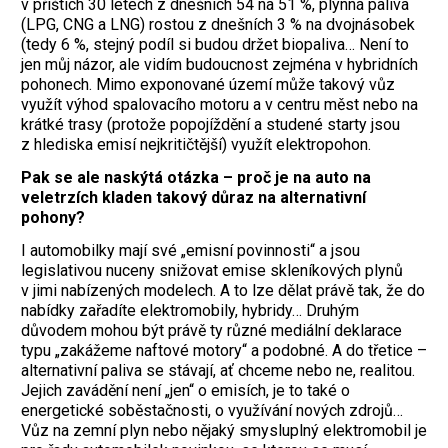
v příštích 30 letech z dnešních 54 na 51 %, plynná paliva
(LPG, CNG a LNG) rostou z dnešních 3 % na dvojnásobek
(tedy 6 %, stejný podíl si budou držet biopaliva… Není to
jen můj názor, ale vidím budoucnost zejména v hybridních
pohonech. Mimo exponované území může takový vůz
využít výhod spalovacího motoru a v centru měst nebo na
krátké trasy (protože popojíždění a studené starty jsou
z hlediska emisí nejkritičtější) využít elektropohon.
Pak se ale naskýtá otázka – proč je na auto na
veletrzích kladen takový důraz na alternativní
pohony?
I automobilky mají své „emisní povinnosti“ a jsou
legislativou nuceny snižovat emise skleníkových plynů
v jimi nabízených modelech. A to lze dělat právě tak, že do
nabídky zařadíte elektromobily, hybridy… Druhým
důvodem mohou být právě ty různé mediální deklarace
typu „zakážeme naftové motory“ a podobné. A do třetice –
alternativní paliva se stávají, ať chceme nebo ne, realitou.
Jejich zavádění není „jen“ o emisích, je to také o
energetické soběstačnosti, o využívání nových zdrojů…
Vůz na zemní plyn nebo nějaký smysluplný elektromobil je