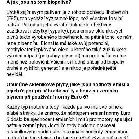
A jak jsou na tom biopaliva?
Určitě zajímavým palivem je z tohoto pohledu lihobenzín
(E85), ten vychází významně lépe, než všechna fosilní
paliva. Pokud při jeho výrobě dokážete efektivně
zužitkovat i zbytky (výpalky), jsou emise skleníkových
plynů takto vyrobeného bioethanolu na pětině toho, co nám
leze z benzínu. Bionafta má také svůj potenciál,
methylester řepkového oleje, u kterého také zužitkujete
výrobní odpad (pokrutiny, glycerin) má proti naftě emise
méně než poloviční. Všichni si hodně slibují od biopaliv
druhé a vyšších generací, ale nikdo je pořádně ještě
neviděl.
Opusťme skleníkové plyny, jaké jsou hodnoty emisí a
jejich úspor při náhradě nafty a benzínu zemním
plynem při používání normy Euro 6?
Každý typ motoru a tedy i každé palivo má své silné a
slabé stránky. Je známo, že nástupem emisní normy Euro
6 došlo ke sjednocení emisních limitů pro motory spalující
naftu a zemní plyn. Jestliže tedy budeme pracovat
s tabulkovými hodnotami, maximální hodnoty emisí obou
motorů budou stejné a budou skutečně významně menší,