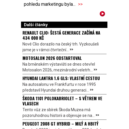
pohledu marketingu byla...
>>
Další články
RENAULT CLIO: ŠESTÁ GENERACE ZAČÍNÁ NA
434 000 KČ
Nové Clio dorazilo na český trh. Vyzkoušeli
>>
jsme je v rámci čtvrteční...
MOTOSALON 2026 ODSTARTOVAL
Na brněnském výstavišti se dnes otevřel
>>
Motosalon 2026, mezinárodní veletrh...
HYUNDAI LANTRA 1.6 GLS: VLASTNÍ CESTOU
Na autosalonu ve Frankfurtu v roce 1995
>>
představil Hyundai druhou generaci...
ŠKODA 1101 POLOKABRIOLET – S VĚTREM VE
VLASECH
Tento vůz ze sbírek Škoda Muzea má
>>
pozoruhodnou historii a objevuje se na...
PEUGEOT 2008 GT HYBRID – MILÝ A HBITÝ