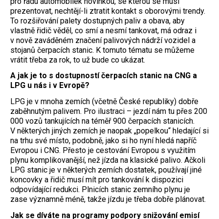
pro řadu automobilek novinkou, se kterou se musí
prezentovat, nechtějí-li ztratit kontakt s oborovými trendy.
To rozšiřování palety dostupných paliv a obava, aby
vlastně řidič věděl, co smí a nesmí tankovat, má odraz i
v nově zaváděném značení palivových nádrží vozidel a
stojanů čerpacích stanic. K tomuto tématu se můžeme
vrátit třeba za rok, to už bude co ukázat.
A jak je to s dostupností čerpacích stanic na CNG a
LPG u nás i v Evropě?
LPG je v mnoha zemích (včetně České republiky) dobře
zaběhnutým palivem. Pro ilustraci – jezdí nám tu přes 200
000 vozů tankujících na téměř 900 čerpacích stanicích.
V některých jiných zemích je naopak „popelkou“ hledající si
na trhu své místo, podobně, jako si ho nyní hledá napříč
Evropou i CNG. Přesto je cestování Evropou s využitím
plynu komplikovanější, než jízda na klasické palivo. Ačkoli
LPG stanic je v některých zemích dostatek, používají jiné
koncovky a řidič musí mít pro tankování k dispozici
odpovídající redukci. Plnicích stanic zemního plynu je
zase významně méně, takže jízdu je třeba dobře plánovat.
Jak se díváte na programy podpory snižování emisí