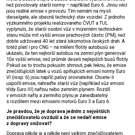
než povolovaly starší normy – například Euro 6. Jinou věcí
jsou reálné emise v provozu. Tím nemám na mysli
dieselgate, ale obecně technický stav vozidel. Z jednoho
výzkumného projektu realizovaného ČVUT a TUL
vyplynulo, že starší osobní vůz v mizerném technickém
stavu může mít vyšší emise prachových částic (PM), než
dobře udržovaná 40 let stará lokomotiva českých drah. A
totéž platí i pro CNG – na měření flotily autobusů se
ukázalo, že ten nejhorší autobus na zemní plyn generoval
10x vyšší emise, než průměr deseti nejlepších busů flotily.
Pokud se to trochu pokusím shrnout, pak řeknu, že emise
znečišťujících látek u vozů splňujících emisní normy Euro
VI (resp. 6) jsou napříč palivy srovnatelné. Chcete-li
uspořit emise, nahraďte starší vůz (například vůz emisní
třídy Euro III) naftou nebo zemním plynem. Rozdíl
v emisích nafty a zemního plynu je zanedbatelný
s rozdílem mezi emisemi motorů Euro 3 a Euro 6.
Je pravdou, že je doprava jedním z největších
znečišťovatelů ovzduší a že se nedaří emise
z dopravy snižovat?
Doprava někde je a někde není velkým znečišťovatelem.