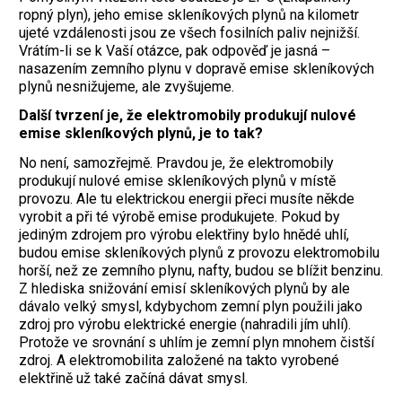
ropný plyn), jeho emise skleníkových plynů na kilometr
ujeté vzdálenosti jsou ze všech fosilních paliv nejnižší.
Vrátím-li se k Vaší otázce, pak odpověď je jasná –
nasazením zemního plynu v dopravě emise skleníkových
plynů nesnižujeme, ale zvyšujeme.
Další tvrzení je, že elektromobily produkují nulové
emise skleníkových plynů, je to tak?
No není, samozřejmě. Pravdou je, že elektromobily
produkují nulové emise skleníkových plynů v místě
provozu. Ale tu elektrickou energii přeci musíte někde
vyrobit a při té výrobě emise produkujete. Pokud by
jediným zdrojem pro výrobu elektřiny bylo hnědé uhlí,
budou emise skleníkových plynů z provozu elektromobilu
horší, než ze zemního plynu, nafty, budou se blížit benzinu.
Z hlediska snižování emisí skleníkových plynů by ale
dávalo velký smysl, kdybychom zemní plyn použili jako
zdroj pro výrobu elektrické energie (nahradili jím uhlí).
Protože ve srovnání s uhlím je zemní plyn mnohem čistší
zdroj. A elektromobilita založené na takto vyrobené
elektřině už také začíná dávat smysl.