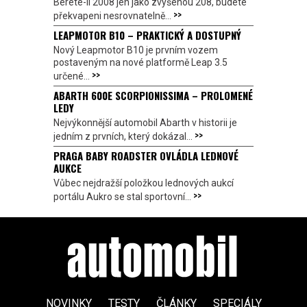
Berete-li 2008 jen jako zvýšenou 208, budete
>>
překvapeni nesrovnatelně...
LEAPMOTOR B10 – PRAKTICKÝ A DOSTUPNÝ
Nový Leapmotor B10 je prvním vozem
postaveným na nové platformě Leap 3.5
>>
určené...
ABARTH 600E SCORPIONISSIMA – PROLOMENÉ
LEDY
Nejvýkonnější automobil Abarth v historii je
>>
jedním z prvních, který dokázal...
PRAGA BABY ROADSTER OVLÁDLA LEDNOVÉ
AUKCE
Vůbec nejdražší položkou lednových aukcí
>>
portálu Aukro se stal sportovní...
NOVINKY
TESTY
ČLÁNKY
SPECIÁLY