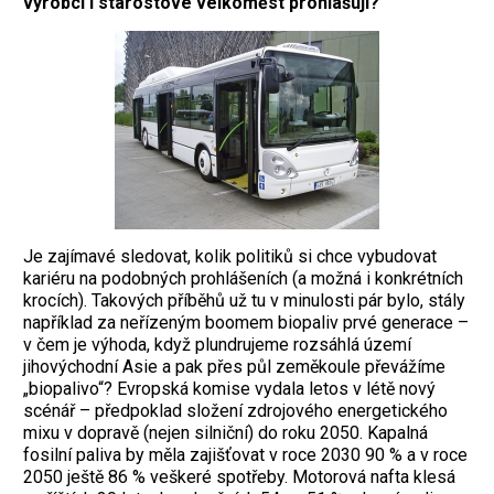
výrobci i starostové velkoměst prohlašují?
Je zajímavé sledovat, kolik politiků si chce vybudovat
kariéru na podobných prohlášeních (a možná i konkrétních
krocích). Takových příběhů už tu v minulosti pár bylo, stály
například za neřízeným boomem biopaliv prvé generace –
v čem je výhoda, když plundrujeme rozsáhlá území
jihovýchodní Asie a pak přes půl zeměkoule převážíme
„biopalivo“? Evropská komise vydala letos v létě nový
scénář – předpoklad složení zdrojového energetického
mixu v dopravě (nejen silniční) do roku 2050. Kapalná
fosilní paliva by měla zajišťovat v roce 2030 90 % a v roce
2050 ještě 86 % veškeré spotřeby. Motorová nafta klesá