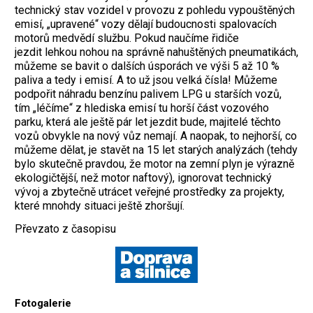
technický stav vozidel v provozu z pohledu vypouštěných
emisí, „upravené“ vozy dělají budoucnosti spalovacích
motorů medvědí službu. Pokud naučíme řidiče
jezdit lehkou nohou na správně nahuštěných pneumatikách,
můžeme se bavit o dalších úsporách ve výši 5 až 10 %
paliva a tedy i emisí. A to už jsou velká čísla! Můžeme
podpořit náhradu benzínu palivem LPG u starších vozů,
tím „léčíme“ z hlediska emisí tu horší část vozového
parku, která ale ještě pár let jezdit bude, majitelé těchto
vozů obvykle na nový vůz nemají. A naopak, to nejhorší, co
můžeme dělat, je stavět na 15 let starých analýzách (tehdy
bylo skutečně pravdou, že motor na zemní plyn je výrazně
ekologičtější, než motor naftový), ignorovat technický
vývoj a zbytečně utrácet veřejné prostředky za projekty,
které mnohdy situaci ještě zhoršují.
Převzato z časopisu
Fotogalerie