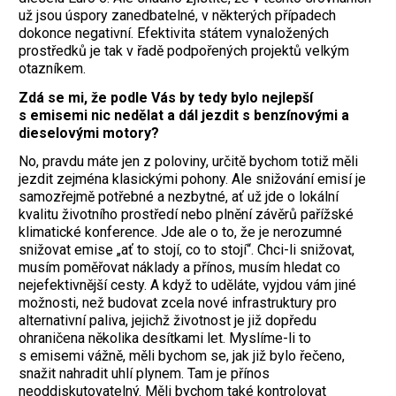
už jsou úspory zanedbatelné, v některých případech
dokonce negativní. Efektivita státem vynaložených
prostředků je tak v řadě podpořených projektů velkým
otazníkem.
Zdá se mi, že podle Vás by tedy bylo nejlepší
s emisemi nic nedělat a dál jezdit s benzínovými a
dieselovými motory?
No, pravdu máte jen z poloviny, určitě bychom totiž měli
jezdit zejména klasickými pohony. Ale snižování emisí je
samozřejmě potřebné a nezbytné, ať už jde o lokální
kvalitu životního prostředí nebo plnění závěrů pařížské
klimatické konference. Jde ale o to, že je nerozumné
snižovat emise „ať to stojí, co to stojí“. Chci-li snižovat,
musím poměřovat náklady a přínos, musím hledat co
nejefektivnější cesty. A když to uděláte, vyjdou vám jiné
možnosti, než budovat zcela nové infrastruktury pro
alternativní paliva, jejichž životnost je již dopředu
ohraničena několika desítkami let. Myslíme-li to
s emisemi vážně, měli bychom se, jak již bylo řečeno,
snažit nahradit uhlí plynem. Tam je přínos
neoddiskutovatelný. Měli bychom také kontrolovat