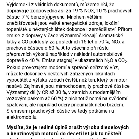
Vyjdeme-li z vládních dokumentů, můžeme říci, že
doprava je zodpovědná asi za 19 % NOX, 10 % prachových
částic, 7 % benzo(a)pyrenu. Mnohem většími
znečišťovateli jsou velké energetické zdroje, lokální
topeniště, u některých látek dokonce i zemědělství. Přitom
emise z dopravy v čase významně klesají. Aromatické
látky a CO poklesly za posledních 15 let o 70 %, NOx a
prachové částice o 60 %. A to všechno při růstu
přepravních výkonů například v nákladní automobilové
dopravě o 40 %. Emise stagnují v ukazatelích N
O a CO
.
2
2
Pokud provozujete moderní a správně seřízený vůz,
můžete dokonce v některých zatížených lokalitách
vypouštět z výfuku vzduch čistší, než ten, který si motor
nasává. Zajímavé jsou, mimochodem, ty prachové částice.
Významný díl (v ČR až 30 %, v zemích s modernějším
vozovým parkem až 60 %) z nich totiž nemá na svědomí
spalování, ale například oděry pneumatik nebo brždění.
S emisemi prachových částic se tedy potkáme i u
elektromobilu.
Myslíte, že je reálné úplně zrušit výrobu dieselových
a benzinových motorů do deseti let jak to někteří