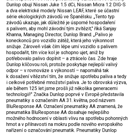
Dunlop obují Nissan Juke 1.5 dCi, Nissan Micra 1.2 DIG-S
a dva elektrické modely Nissan LEAF, které se účastní
série ekologických závodů ve Španělsku. „Tento typ
závodů ukazuje, jak důležité je úsporné hospodaření
s palivem, aby mohl závodní tým zvítězit," říká Sanjay
Khanna, Managing Director, Dunlop Brand. „Palivo je
koneckonců pro vozidlo zátěž, která jeho výkonnost
snižuje. Zároveň však čím lépe umí vozidlo s palivem
hospodařit, tím více kol je schopno ujet, aniž by
potřebovalo palivo doplnit – a ztrácelo čas. Zde hraje
Dunlop klíčovou roli, protože poskytuje nejlepší valivý
odpor – v rovnováze s výkoností – napomáhá tak
k dosažení vítězství tím, že snižuje spotřebu paliva a tedy
i celkové potřebné množství paliva. Je to obrovská výzva,
ale během 125 let jsme prošli již několika generacemi
technologií!" Značka Dunlop poprvé v Evropě představila
pneumatiky s označením AA 31. května, pod názvem
BluResponse AA. Označení pneumatiky AA znamená, že
pneumatika BluResponse AA dosahuje nejlepšího
možného hodnocení v oblasti vlivu na spotřebu pohonných
hmot a v přilnavosti na mokru podle nového evropského
nařízení o označování pneumatik. Pneumatiky Dunlop