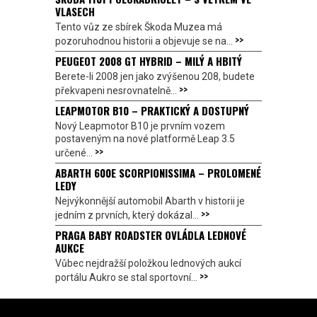
VLASECH
Tento vůz ze sbírek Škoda Muzea má
>>
pozoruhodnou historii a objevuje se na...
PEUGEOT 2008 GT HYBRID – MILÝ A HBITÝ
Berete-li 2008 jen jako zvýšenou 208, budete
>>
překvapeni nesrovnatelně...
LEAPMOTOR B10 – PRAKTICKÝ A DOSTUPNÝ
Nový Leapmotor B10 je prvním vozem
postaveným na nové platformě Leap 3.5
>>
určené...
ABARTH 600E SCORPIONISSIMA – PROLOMENÉ
LEDY
Nejvýkonnější automobil Abarth v historii je
>>
jedním z prvních, který dokázal...
PRAGA BABY ROADSTER OVLÁDLA LEDNOVÉ
AUKCE
Vůbec nejdražší položkou lednových aukcí
>>
portálu Aukro se stal sportovní...