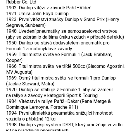
Rubber Co. Ltd
1902: Dunlop vítězí v závodě Paříž–Vídeň
1921: Umírá John Boyd Dunlop
1923: První vítězství značky Dunlop v Grand Prix (Henry
Segrave, Sunbeam)
1948: Uvedení pneumatiky se samozacelovací vrstvou
(aby se zabránilo dalšímu úniku vzduch v případě defektu)
1950: Dunlop se stává dodavatelem pneumatik pro
Formuli 1 a motocyklové závody
1959: Titul mistra světa ve Formuli 1 (Jack Brabham,
Cooper)
1966: Titul mistra světa ve třídě 500cc (Giacomo Agostini,
MV Augusta)
1969: Osmý titul mistra světa ve formuli 1 pro Dunlop
(Jackie Steward, Matra)
1970: Dunlop se stahuje z Formule 1, aby se zaměřil
na rallye a závody v kategorii Sport & Touring
1984: Vítězství v rallye Paříž–Dakar (Rene Metge &
Dominique Lemoyne, Porsche 911)
1994: První ultralehká pneumatika snižující hmotnost
vozidla o přibližně 12 kg
1998: Dunlop vyvíjí systém DSST, který umožňuje vozidlu
jet na prázdných pneumatikách