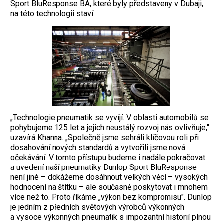
Sport BluResponse BA, které byly představeny v Dubaji,
na této technologii staví.
„Technologie pneumatik se vyvíjí. V oblasti automobilů se
pohybujeme 125 let a jejich neustálý rozvoj nás ovlivňuje,"
uzavírá Khanna. „Společně jsme sehráli klíčovou roli při
dosahování nových standardů a vytvořili jsme nová
očekávání. V tomto přístupu budeme i nadále pokračovat
a uvedení naší pneumatiky Dunlop Sport BluResponse
není jiné – dokážeme dosáhnout velkých věcí – vysokých
hodnocení na štítku – ale současně poskytovat i mnohem
více než to. Proto říkáme „výkon bez kompromisu". Dunlop
je jedním z předních světových výrobců výkonných
a vysoce výkonných pneumatik s impozantní historií plnou