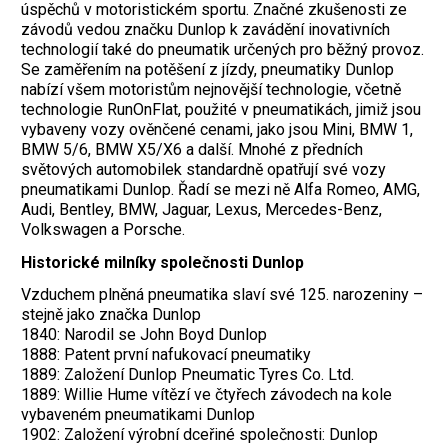
úspěchů v motoristickém sportu. Značné zkušenosti ze
závodů vedou značku Dunlop k zavádění inovativních
technologií také do pneumatik určených pro běžný provoz.
Se zaměřením na potěšení z jízdy, pneumatiky Dunlop
nabízí všem motoristům nejnovější technologie, včetně
technologie RunOnFlat, použité v pneumatikách, jimiž jsou
vybaveny vozy ověnčené cenami, jako jsou Mini, BMW 1,
BMW 5/6, BMW X5/X6 a další. Mnohé z předních
světových automobilek standardně opatřují své vozy
pneumatikami Dunlop. Řadí se mezi ně Alfa Romeo, AMG,
Audi, Bentley, BMW, Jaguar, Lexus, Mercedes-Benz,
Volkswagen a Porsche.
Historické milníky společnosti Dunlop
Vzduchem plněná pneumatika slaví své 125. narozeniny –
stejně jako značka Dunlop
1840: Narodil se John Boyd Dunlop
1888: Patent první nafukovací pneumatiky
1889: Založení Dunlop Pneumatic Tyres Co. Ltd.
1889: Willie Hume vítězí ve čtyřech závodech na kole
vybaveném pneumatikami Dunlop
1902: Založení výrobní dceřiné společnosti: Dunlop