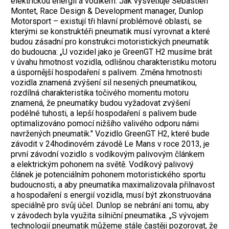
elektrickou energií a vodíkem. Jak vysvětluje Sebastien
Montet, Race Design & Development manager, Dunlop
Motorsport – existují tři hlavní problémové oblasti, se
kterými se konstruktéři pneumatik musí vyrovnat a které
budou zásadní pro konstrukci motoristických pneumatik
do budoucna: „U vozidel jako je GreenGT H2 musíme brát
v úvahu hmotnost vozidla, odlišnou charakteristiku motoru
a úspornější hospodaření s palivem. Změna hmotnosti
vozidla znamená zvýšení sil nesených pneumatikou,
rozdílná charakteristika točivého momentu motoru
znamená, že pneumatiky budou vyžadovat zvýšení
podélné tuhosti, a lepší hospodaření s palivem bude
optimalizováno pomocí nižšího valivého odporu námi
navržených pneumatik." Vozidlo GreenGT H2, které bude
závodit v 24hodinovém závodě Le Mans v roce 2013, je
první závodní vozidlo s vodíkovým palivovým článkem
a elektrickým pohonem na světě. Vodíkový palivový
článek je potenciálním pohonem motoristického sportu
budoucnosti, a aby pneumatika maximalizovala přilnavost
a hospodaření s energií vozidla, musí být zkonstruována
speciálně pro svůj účel. Dunlop se nebrání ani tomu, aby
v závodech byla využita silniční pneumatika. „S vývojem
technologií pneumatik můžeme stále častěji pozorovat, že