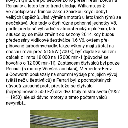
nových týmů, ale po sezoně 2010 přešel Team Lotus na
Renaulty a letos tento trend sleduje Williams, jenž
ve spolupráci s francouzskou značkou kdysi dobyl
velkých úspěchů. Jiná výměna ­motorů u letošních týmů se
ne­očekává. Jde tedy o čtyři různé pohonné jednotky V8,
podle předpisů výhradně s atmosférickým plněním; tato
situace by se měla změnit od sezony 2014, kdy budou
předepsány ­vidlicové šestiválce 1.6 V6, ovšem pře­
plňované turbodmychadly, takže výkony mají zůstat na
dnešní úrovni přes 515 kW (700 k), byť dojde ke snížení
otáček z limitu 18 000 na 15 000 min‑1 (původně se
hovořilo o 12 000 min‑1!). Zastáncem čtyřválců byl pouze
Renault (s motory V6 však souhlasí), Mercedes-Benz
a Cosworth poukázaly na enormní výdaje pro jejich vývoj
(větší než u šestiválců) a Ferrari byl z pochopitelných
důvodů zásadně proti, přestože se čtyřválci
(nepřeplňované 500 F2) drží dva tituly mistra světa (1952
– 1953), ale už dávno motory s tímto počtem válců
nevyrábí…