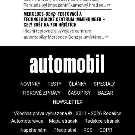
>>
Peralada byl impozantní kamenný hrad se...
MERCEDES-BENZ: TESTOVACÍ A
TECHNOLOGICKÉ CENTRUM IMMENDINGEN –
CELÝ SVĚT NA 730 HŘIŠTÍCH
Hlavní testovací a vývojové centrum
>>
automobilky Mercedes-Benz je umístěno...
NOVINKY
TESTY
ČLÁNKY
SPECIÁLY
TISKOVÉ ZPRÁVY
ČASOPISY
BAZAR
NEWSLETTER
Všechna práva vyhrazena ©
|
2011 - 2026 Redakce
Automotorevue
|
Mapa stránek
|
Redakce stránek
|
Napište nám
|
Předplatné
|
RSS
|
GDPR
|