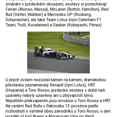
změnám v jez­deckém obsazení, sestavy si ponechávají
Ferrari (Alonso, Massa), McLaren (Button, Hamilton), Red
Bull (Vettel, Webber) a Mercedes GP (Rosberg,
Schumacher), ale také Team Lotus (nyní Caterham F1
Team; Trulli, Kovalainen) a Sauber (Kobayashi, Pérez).
U jiných ovšem nezůstal kámen na kameni, dramatickou
přestavbu zaznamenaly Renault (nyní Lotus), HRT
(Hispania) a Toro Rosso; jezdecké sestavy v době naší
uzávěrky nebyly uzavřeny ani u zbývajících týmů.
Největším překvapením jsou revoluce u Toro Rosso a HRT.
Na vedení Red Bullu v Rakousku 13. prosince padlo
rozhodnutí o výměně obou závodníků u Toro Rosso, o den
později už byli Buemi a Alguersuari (oba po třech