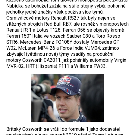
Nabídka se bohužel zúžila na stále stejný výběr, pohonné
jed­notky jedné značky však používá více týmů.
Osmiválcové motory Renault RS27 tak byly nejen ve
vítězných strojích Red Bull RB7, ale rovněž v monopostech
Renault R31 a Lotus T128; Ferrari 056 se objevily kromě
Ferrari 150° Italia ve vozech Sauber C30 a Toro Rosso
STR6; Mercedes-Benz FO108Y dostaly Mercedes GP
W02, ­McLaren MP4-26 a Force India VJM04; zatímco
zbývající (vět­šinou nové) týmy vsadily na ­produkční
motory Cosworth CA2011, jež poháněly auto­mobily Virgin
MVR-02, HRT (His­pania) F111 a Williams FW33.
Britský Cosworth se vrátil do ­formule 1 jako dodavatel