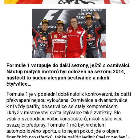
Formule 1 vstupuje do další sezony, ještě s osmiválci.
Nástup malých motorů byl odložen na sezonu 2014,
naštěstí to budou alespoň šestiválce a nikoli
čtyřválce…
Formule 1 je v poslední době natolik kontroverzní, že další
překvapení nejsou vyloučena. Osmiválce a dvanáctiválce
k ní vždy patřily, desetiválce se staly kompromisem,
i když v mistrovství světa čtyřválce také zvítězily. Šlo
však o svobodnou volbu konstruk­térů, nikoli stále více
svazující předpisy. Formule 1 má být ­vrcholem
automobilového sportu, a to nejen pokud jde o objem
finančních prostředků, takže ­nařídit jediný úhel rozevření ­