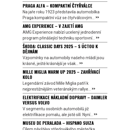
PRAGA ALFA – KOMPAKTNÍ ČTYŘVÁLCE
Na jaře roku 1923 představila automobilka
>>
Praga kompaktní vůz se čtyřválcovým...
AMG EXPERIENCE – V ZAJETÍ AMG
AMG Experience nabízí ucelený jednodenní
>>
program přinášející techniku sportovní...
ŠKODA: CLASSIC DAYS 2025 – S ÚCTOU K
DĚJINÁM
Vzpomínky na automobily našeho mládí jsou
>>
krásné, ještě krásnější je však...
MILLE MIGLIA WARM UP 2025 – ZAHŘÍVACÍ
KOLO
Legendární závod Mille Miglia patří k
>>
nejprestižnějším veteránským rallye...
ELEKTRIFIKACE NÁKLADNÍ DOPRAVY – DAIMLER
VERSUS VOLVO
V segmentu osobních automobilů již
>>
elektrifikace pomalu, ale jistě sílí. Nyní...
MUSEU DE PERALADA – HISPANO SUIZA
Cílem návštěvy středověkého městečka