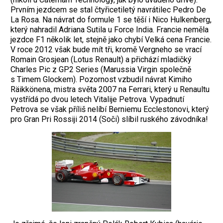
Prvním jezdcem se stal čtyřicetiletý navrátilec Pedro De
La Rosa. Na návrat do formule 1 se těší i Nico Hulkenberg,
který nahradil Adriana Sutila u Force India. Francie neměla
jezdce F1 několik let, stejně jako chybí Velká cena Francie.
V roce 2012 však bude mít tři, kromě Vergneho se vrací
Romain Grosjean (Lotus Renault) a přichází mladičký
Charles Pic z GP2 Series (Ma­russia Virgin společně
s Timem Glockem). Pozornost vzbudil návrat Kimiho
Räikkö­nena, mistra světa 2007 na Ferrari, který u Renaultu
vystřídá po dvou letech Vitalije Petrova. Vypadnutí
Petrova se však příliš nelíbí Berniemu Ecclestonovi, který
pro Gran Pri Rossiji 2014 (Soči) slíbil ruského závod­níka!