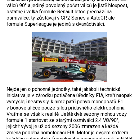
válců 90° a jediný povolený počet válců je jistě hloupost,
ostatně i velká formule Renault letos přechází na
osmiválce, ty zů­stávají v GP2 Series a AutoGP, ale
formule Superleague je jediná s dvanáctiválci.
Nejde jen o pohonné jednotky, také jakákoli technická
iniciativa je v zárodku potlačena úředníky FIA, kteří naopak
vymýšlejí nesmysly, k nimž patří pohyb ­monopostů F1
v boxové uličce pouze silou přídavného elektropohonu…
Vraťme se však k realitě. Ještě dvě sezony mohou vozy
formule 1 startovat se starými osmiválci 2.4 V8/90°,
jejichž vývoj je už od sezony 2006 zmrazen a každá
změna ­podléhá homologaci FIA. Motor je ovšem srdcem
každého automobilu, formulového monopostu pak zvláště!