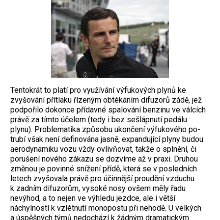
Tentokrát to platí pro využívání výfukových plynů ke
zvyšování přítlaku řízeným obtékáním difuzorů zádě, jež
podpořilo dokonce přídavné spalování benzinu ve válcích
právě za tímto účelem (tedy i bez sešlápnutí pedálu
plynu). Problematika způsobu ukončení výfukového po­
trubí však není definována jasně, expandu­jící plyny budou
aerodynamiku vozu vždy ovlivňovat, takže o splnění, či
porušení nového zákazu se dozvíme až v praxi. Druhou
změnou je povinné snížení přídě, která se v posledních
letech zvyšovala právě pro účinnější proudění vzduchu
k zadním difuzorům, vysoké nosy ovšem měly řadu
nevýhod, a to nejen ve výhledu jezdce, ale i větší
náchylností k vzlétnutí monopostu při nehodě. U velkých
a úspěšných týmů nedochází k žádným dramatickým