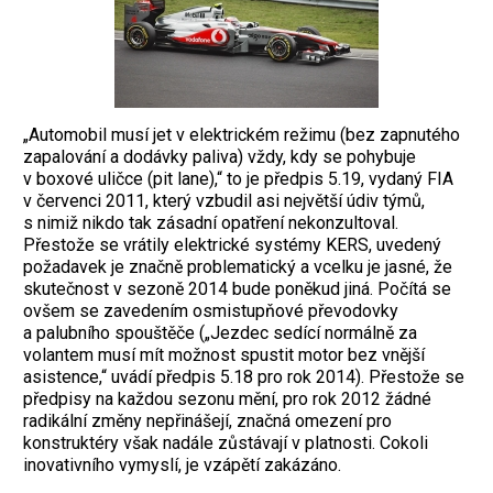
„Automobil musí jet v elektrickém režimu (bez zapnutého
zapalování a dodávky pa­liva) vždy, kdy se pohybuje
v boxové uličce (pit lane),“ to je předpis 5.19, vydaný FIA
v červenci 2011, který vzbudil asi největší údiv týmů,
s nimiž nikdo tak zásadní opatření nekonzultoval.
Přestože se vrátily elektrické systémy KERS, uvedený
požadavek je značně problematický a vcelku je jasné, že
skutečnost v sezoně 2014 bude poněkud jiná. Počítá se
ovšem se zavedením osmistupňové převodovky
a palubního spouštěče („Jezdec sedící normálně za
volantem musí mít možnost spustit motor bez vnější
asistence,“ uvádí předpis 5.18 pro rok 2014). Přestože se
předpisy na každou sezonu mění, pro rok 2012 žádné
radikální změny nepřinášejí, značná omezení pro
konstruktéry však nadále zůstávají v platnosti. Cokoli
inovativního vymyslí, je vzápětí zakázáno.