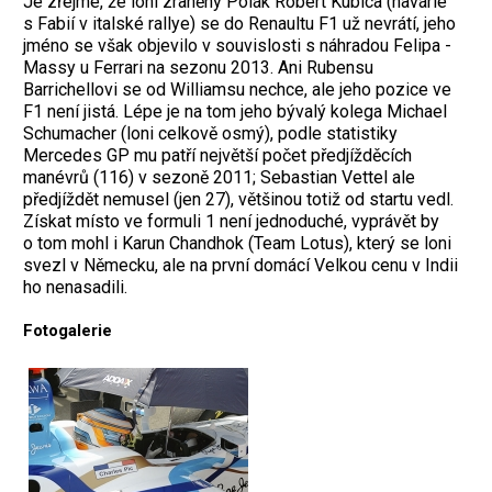
Je zřejmé, že loni zraněný Polák Robert Kubica (havárie
s Fabií v italské rallye) se do Renaultu F1 už nevrátí, jeho
jméno se však objevilo v souvislosti s náhradou Felipa ­
Massy u Ferrari na sezonu 2013. Ani Ru­bensu
Barrichellovi se od Williamsu nechce, ale jeho pozice ve
F1 není jistá. Lépe je na tom jeho bývalý kolega Michael
Schumacher (loni celkově osmý), podle statistiky
Mercedes GP mu patří největší počet předjížděcích
manévrů (116) v sezoně 2011; ­Sebastian Vettel ale
předjíždět nemusel (jen 27), většinou totiž od startu vedl.
Získat místo ve formuli 1 není jednoduché, vyprávět by
o tom mohl i Karun Chandhok (Team Lotus), který se loni
svezl v Německu, ale na první domácí Velkou cenu v Indii
ho nenasadili.
Fotogalerie