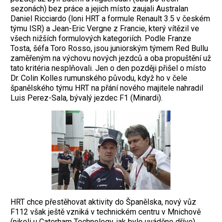
sezonách) bez práce a jejich místo zaujali Australan
Daniel Ricciardo (loni HRT a formule Renault 3.5 v českém
týmu ISR) a Jean-Eric Vergne z Francie, který ­vítězil ve
všech nižších formulových kategoriích. Podle Franze
Tosta, šéfa Toro Rosso, jsou juniorským týmem Red Bullu
zamě­řeným na výchovu nových jezdců a oba ­propuštění už
tato kritéria nesplňovali. Jen o den později přišel o místo
Dr. Colin Kolles rumunského původu, když ho v čele
španělského týmu HRT na přání nového majitele nahradil
Luis Perez-Sala, bývalý jezdec F1 (Minardi).
HRT chce přestěhovat aktivity do Španělska, nový vůz
F112 však ještě vzniká v technickém centru v Mnichově
(nikoli u Caterham Technology, jak bylo uváděno dříve).