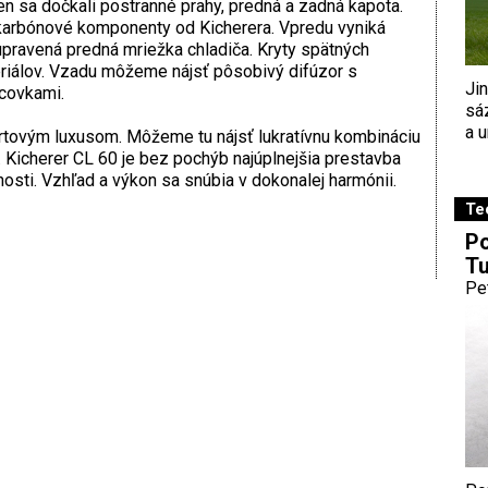
n sa dočkali postranné prahy, predná a zadná kapota.
j karbónové komponenty od Kicherera. Vpredu vyniká
upravená predná mriežka chladiča. Kryty spätných
riálov. Vzadu môžeme nájsť pôsobivý difúzor s
Ji
covkami.
sá
a u
portovým luxusom. Môžeme tu nájsť lukratívnu kombináciu
 Kicherer CL 60 je bez pochýb najúplnejšia prestavba
ti. Vzhľad a výkon sa snúbia v dokonalej harmónii.
Te
Po
Tu
Pe