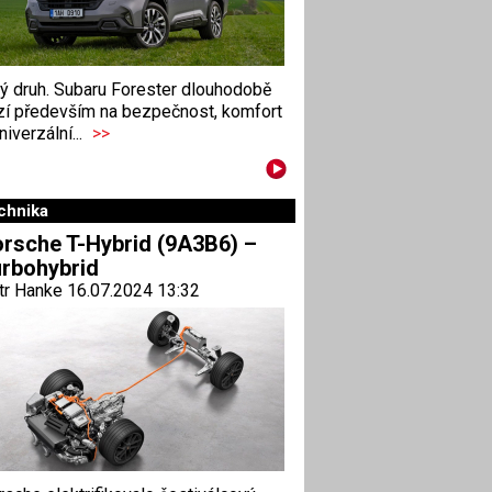
ný druh. Subaru Forester dlouhodobě
zí především na bezpečnost, komfort
niverzální...
>>
chnika
rsche T-Hybrid (9A3B6) –
rbohybrid
tr Hanke 16.07.2024 13:32