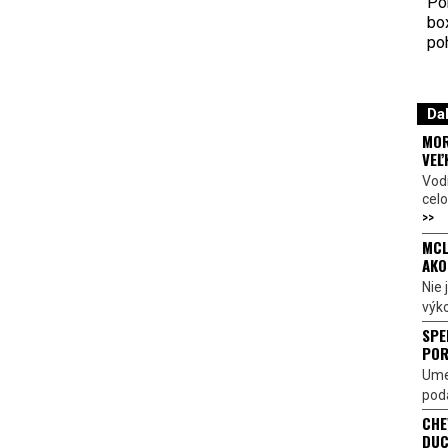
Por
bo
poh
Dal
MOR
VEĽ
Vod
celo
>>
MCL
AKO
Nie
výk
SPE
POR
Ume
poda
CHE
DUC