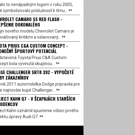
alo to nenápadným logom v roku 2005,
>>
é symbolizovalo príslušnosť k tímu...
VROLET CAMARO SS RED FLASH -
EPŠENIE DOKONALÉHO
ajn nového modelu Chevrolet Camaro je
>>
vaľovaný kritikmi a oslavovaný...
OTA PRIUS C&A CUSTOM CONCEPT -
ONEČNÝ ŠPORTOVÝ POTENCIÁL
dstavená Toyota Prius C&A Custom
>>
ept bola vyvinutá skupinou...
GE CHALLENGER SRT8 392 - VYPOČUTÉ
BY ZÁKAZNÍKOV
rok 2011 automobilka Dodge pripravila pre
>>
e najnovšie kupé Challenger...
JECT KAHN Q7 - V ŠĽAPAJÁCH STARŠÍCH
ODENCOV
ject Kahn oznámil spustenie vôbec prvého
>>
ektu úpravy Audi Q7.