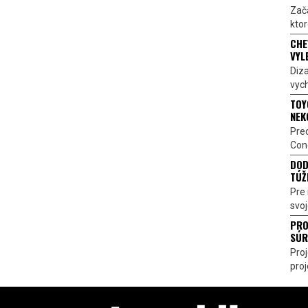
Zač
ktor
CHE
VYL
Diz
vych
TOY
NEK
Pre
Conc
DOD
TÚŽ
Pre 
svoj
PRO
SÚR
Pro
proj