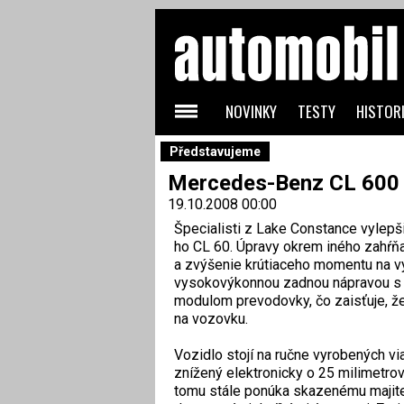
NOVINKY
TESTY
HISTORI
Představujeme
Mercedes-Benz CL 600 
19.10.2008 00:00
Špecialisti z Lake Constance vylep
ho CL 60. Úpravy okrem iného zahŕň
a zvýšenie krútiaceho momentu na v
vysokovýkonnou zadnou nápravou s 
modulom prevodovky, čo zaisťuje, že
na vozovku.
Vozidlo stojí na ručne vyrobených v
znížený elektronicky o 25 milimetrov
tomu stále ponúka skazenému majiteľ