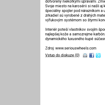
dotvorený niekoľkými úpravami. Zmie
Svoje miesto na karosérii si našli a
špeciálny spojler pod nárazníkom a 
zrkadiel sú vyrobené z drahých mate
výfukovým systémom so štyrmi kon
Interiér poteší vlastníkov svojím š
najlepšej kože a samozrejme karbón.
dynamického luxusného kupé súčasnos
Zdroj: www.seriouswheels.com
Vstup do diskuze (0)