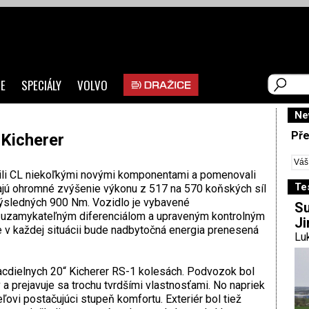
E
SPECIÁLY
VOLVO
Ne
Pře
Kicherer
šili CL niekoľkými novými komponentami a pomenovali
Te
ajú ohromné zvýšenie výkonu z 517 na 570 koňských síl
ýsledných 900 Nm. Vozidlo je vybavené
Su
uzamykateľným diferenciálom a upraveným kontrolným
Ji
 v každej situácii bude nadbytočná energia prenesená
Luk
iacdielnych 20“ Kicherer RS-1 kolesách. Podvozok bol
 a prejavuje sa trochu tvrdšími vlastnosťami. No napriek
ovi postačujúci stupeň komfortu. Exteriér bol tiež