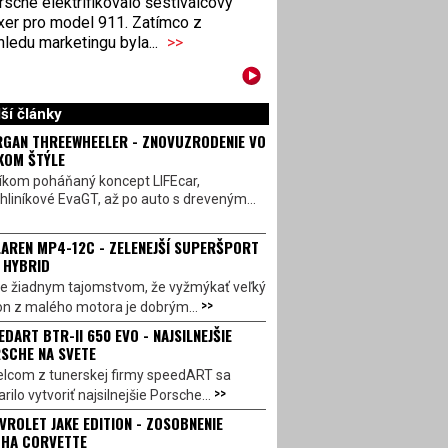
sche elektrifikovalo šestiválcový
xer pro model 911. Zatímco z
ledu marketingu byla...
>>
ší články
GAN THREEWHEELER - ZNOVUZRODENIE VO
KOM ŠTÝLE
íkom poháňaný koncept LIFEcar,
hliníkové EvaGT, až po auto s dreveným...
AREN MP4-12C - ZELENEJŠÍ SUPERŠPORT
 HYBRID
 je žiadnym tajomstvom, že vyžmýkať veľký
>>
on z malého motora je dobrým...
EDART BTR-II 650 EVO - NAJSILNEJŠIE
SCHE NA SVETE
lcom z tunerskej firmy speedART sa
>>
rilo vytvoriť najsilnejšie Porsche...
VROLET JAKE EDITION - ZOSOBNENIE
HA CORVETTE