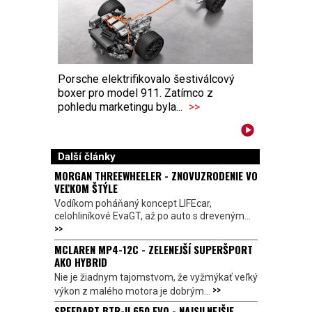
Porsche elektrifikovalo šestiválcový
boxer pro model 911. Zatímco z
pohledu marketingu byla...
>>
Další články
MORGAN THREEWHEELER - ZNOVUZRODENIE VO
VEĽKOM ŠTÝLE
Vodíkom poháňaný koncept LIFEcar,
celohliníkové EvaGT, až po auto s dreveným...
>>
MCLAREN MP4-12C - ZELENEJŠÍ SUPERŠPORT
AKO HYBRID
Nie je žiadnym tajomstvom, že vyžmýkať veľký
>>
výkon z malého motora je dobrým...
SPEEDART BTR-II 650 EVO - NAJSILNEJŠIE