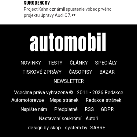
SÚRODENCOV
Project Kahn oznámil spustenie vôbec prvého
>>
projektu úpravy Audi Q7.
NOVINKY
TESTY
ČLÁNKY
SPECIÁLY
TISKOVÉ ZPRÁVY
ČASOPISY
BAZAR
NEWSLETTER
Všechna práva vyhrazena ©
|
2011 - 2026 Redakce
Automotorevue
|
Mapa stránek
|
Redakce stránek
|
Napište nám
|
Předplatné
|
RSS
|
GDPR
|
Nastavení soukromí
Autoři
design by skop
|
system by
SABRE
|