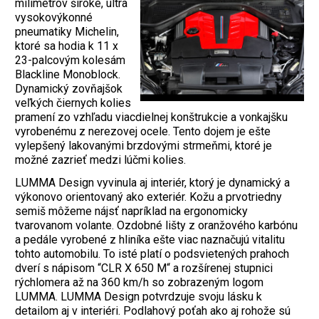
milimetrov široké, ultra
vysokovýkonné
pneumatiky Michelin,
ktoré sa hodia k 11 x
23-palcovým kolesám
Blackline Monoblock.
Dynamický zovňajšok
veľkých čiernych kolies
pramení zo vzhľadu viacdielnej konštrukcie a vonkajšku
vyrobenému z nerezovej ocele. Tento dojem je ešte
vylepšený lakovanými brzdovými strmeňmi, ktoré je
možné zazrieť medzi lúčmi kolies.
LUMMA Design vyvinula aj interiér, ktorý je dynamický a
výkonovo orientovaný ako exteriér. Kožu a prvotriedny
semiš môžeme nájsť napríklad na ergonomicky
tvarovanom volante. Ozdobné lišty z oranžového karbónu
a pedále vyrobené z hliníka ešte viac naznačujú vitalitu
tohto automobilu. To isté platí o podsvietených prahoch
dverí s nápisom “CLR X 650 M“ a rozšírenej stupnici
rýchlomera až na 360 km/h so zobrazeným logom
LUMMA. LUMMA Design potvrdzuje svoju lásku k
detailom aj v interiéri. Podlahový poťah ako aj rohože sú