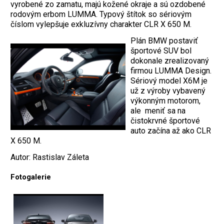
vyrobené zo zamatu, majú kožené okraje a sú ozdobené
rodovým erbom LUMMA. Typový štítok so sériovým
číslom vylepšuje exkluzívny charakter CLR X 650 M.
Plán BMW postaviť
športové SUV bol
dokonale zrealizovaný
firmou LUMMA Design.
Sériový model X6M je
už z výroby vybavený
výkonným motorom,
ale meniť sa na
čistokrvné športové
auto začína až ako CLR
X 650 M.
Autor: Rastislav Záleta
Fotogalerie