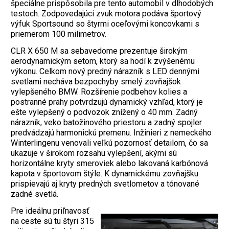
špeciálne prispôsobila pre tento automobil v dlhodobých
testoch. Zodpovedajúci zvuk motora podáva športový
výfuk Sportsound so štyrmi oceľovými koncovkami s
priemerom 100 milimetrov.
CLR X 650 M sa sebavedome prezentuje širokým
aerodynamickým setom, ktorý sa hodí k zvýšenému
výkonu. Celkom nový predný nárazník s LED dennými
svetlami necháva bezpochyby smelý zovňajšok
vylepšeného BMW. Rozšírenie podbehov kolies a
postranné prahy potvrdzujú dynamický vzhľad, ktorý je
ešte vylepšený o podvozok znížený o 40 mm. Zadný
nárazník, veko batožinového priestoru a zadný spojler
predvádzajú harmonickú premenu. Inžinieri z nemeckého
Winterlingenu venovali veľkú pozornosť detailom, čo sa
ukazuje v širokom rozsahu vylepšení, akými sú
horizontálne kryty smeroviek alebo lakovaná karbónová
kapota v športovom štýle. K dynamickému zovňajšku
prispievajú aj kryty predných svetlometov a tónované
zadné svetlá.
Pre ideálnu priľnavosť
na ceste sú tu štyri 315