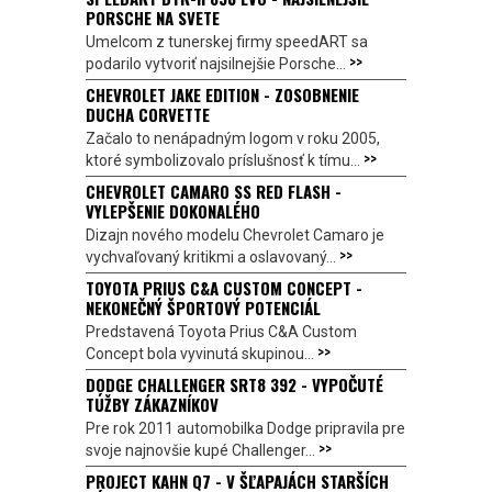
PORSCHE NA SVETE
Umelcom z tunerskej firmy speedART sa
>>
podarilo vytvoriť najsilnejšie Porsche...
CHEVROLET JAKE EDITION - ZOSOBNENIE
DUCHA CORVETTE
Začalo to nenápadným logom v roku 2005,
>>
ktoré symbolizovalo príslušnosť k tímu...
CHEVROLET CAMARO SS RED FLASH -
VYLEPŠENIE DOKONALÉHO
Dizajn nového modelu Chevrolet Camaro je
>>
vychvaľovaný kritikmi a oslavovaný...
TOYOTA PRIUS C&A CUSTOM CONCEPT -
NEKONEČNÝ ŠPORTOVÝ POTENCIÁL
Predstavená Toyota Prius C&A Custom
>>
Concept bola vyvinutá skupinou...
DODGE CHALLENGER SRT8 392 - VYPOČUTÉ
TÚŽBY ZÁKAZNÍKOV
Pre rok 2011 automobilka Dodge pripravila pre
>>
svoje najnovšie kupé Challenger...
PROJECT KAHN Q7 - V ŠĽAPAJÁCH STARŠÍCH