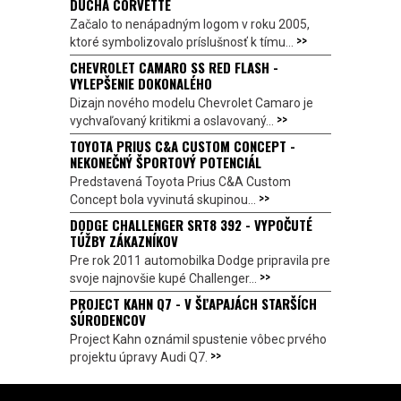
DUCHA CORVETTE
Začalo to nenápadným logom v roku 2005,
>>
ktoré symbolizovalo príslušnosť k tímu...
CHEVROLET CAMARO SS RED FLASH -
VYLEPŠENIE DOKONALÉHO
Dizajn nového modelu Chevrolet Camaro je
>>
vychvaľovaný kritikmi a oslavovaný...
TOYOTA PRIUS C&A CUSTOM CONCEPT -
NEKONEČNÝ ŠPORTOVÝ POTENCIÁL
Predstavená Toyota Prius C&A Custom
>>
Concept bola vyvinutá skupinou...
DODGE CHALLENGER SRT8 392 - VYPOČUTÉ
TÚŽBY ZÁKAZNÍKOV
Pre rok 2011 automobilka Dodge pripravila pre
>>
svoje najnovšie kupé Challenger...
PROJECT KAHN Q7 - V ŠĽAPAJÁCH STARŠÍCH
SÚRODENCOV
Project Kahn oznámil spustenie vôbec prvého
>>
projektu úpravy Audi Q7.