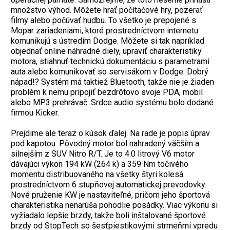
množstvo výhod. Môžete hrať počítačové hry, pozerať
filmy alebo počúvať hudbu. To všetko je prepojené s
Mopar zariadeniami, ktoré prostredníctvom internetu
komunikujú s ústredím Dodge. Môžete si tak napríklad
objednať online náhradné diely, upraviť charakteristiky
motora, stiahnuť technickú dokumentáciu s parametrami
auta alebo komunikovať so servisákom v Dodge. Dobrý
nápad!? Systém má taktiež Bluetooth, takže nie je žiaden
problém k nemu pripojiť bezdrôtovo svoje PDA, mobil
alebo MP3 prehrávač. Srdce audio systému bolo dodané
firmou Kicker.
Prejdime ale teraz o kúsok ďalej. Na rade je popis úprav
pod kapotou. Pôvodný motor bol nahradený väčším a
silnejším z SUV Nitro R/T. Je to 4.0 litrový V6 motor
dávajúci výkon 194 kW (264 k) a 359 Nm točivého
momentu distribuovaného na všetky štyri kolesá
prostredníctvom 6 stupňovej automatickej prevodovky.
Nové pruženie KW je nastaviteľné, pričom jeho športová
charakteristika nenarúša pohodlie posádky. Viac výkonu si
vyžiadalo lepšie brzdy, takže boli inštalované športové
brzdy od StopTech so šesťpiestikovými strmeňmi vpredu