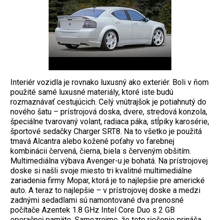
Interiér vozidla je rovnako luxusný ako exteriér. Boli v ňom
použité samé luxusné materiály, ktoré iste budú
rozmaznávať cestujúcich. Celý vnútrajšok je potiahnutý do
nového šatu – prístrojová doska, dvere, stredová konzola,
špeciálne tvarovaný volant, radiaca páka, stĺpiky karosérie,
športové sedačky Charger SRT8. Na to všetko je použitá
tmavá Alcantra alebo kožené poťahy vo farebnej
kombinácii červená, čierna, biela s červeným obšitím.
Multimediálna výbava Avenger-u je bohatá. Na prístrojovej
doske si našli svoje miesto tri kvalitné multimediálne
zariadenia firmy Mopar, ktorá je to najlepšie pre americké
auto. A teraz to najlepšie – v prístrojovej doske a medzi
zadnými sedadlami sú namontované dva prenosné
počítače Azentek 1.8 GHz Intel Core Duo s 2 GB
operačnej pamäte. Samozrejme, že toto riešenie prináša