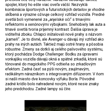
spojler, ktorý ho ešte viac oveľa väčší. Nezvyklá
kombinácia športových a futuristických detailov je vhodne
skĺbená a výrazne oživuje celkový vzhľad vozidla. Predné
svetlá boli vymenené za „anjelské oči“ s tmavými
reflektormi a xenónovými výbojkami. Snehobiely lak auta a
tmavé svetlá tvoria príjemný kontrast. Ďalšia úprava je
viditeľná zboku. Chlapci inštalovali nové prahy s názvom
„kameň“. Je to divné, ale Avenger-u dávajú iný vzhľad ako
prahy na iných autách. Taktiež majú ostré hrany a pôsobia
robustne. Zmeny sa dotkli aj celého palivového systému,
ktorý pochádza Dodge Challenger. Bodku za úpravami
vonkajšku vozidla dávajú okná a spätné zrkadlá, ktoré sú
tónované do magického PPG odtieňa so zrkadlovým
efektom. Zadná časť sa pýši novým, zaujímavým,
radikálnym nárazníkom s integrovaným difúzerom. V ňom
si našli miesto dve koncovky výfuku Borla. Pôvodné
zadné krídlo bolo nahradené novým, ktoré nesie znaky
jeho predchodcu. Zadné lampy sú číre.