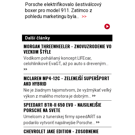
Porsche elektrifikovalo šestiválcový
boxer pro model 911. Zatímco z
pohledu marketingu byla...
>>
Další články
MORGAN THREEWHEELER - ZNOVUZRODENIE VO
VEĽKOM ŠTÝLE
Vodíkom poháňaný koncept LIFEcar,
celohliníkové EvaGT, až po auto s dreveným...
>>
MCLAREN MP4-12C - ZELENEJŠÍ SUPERŠPORT
AKO HYBRID
Nie je žiadnym tajomstvom, že vyžmýkať veľký
>>
výkon z malého motora je dobrým...
SPEEDART BTR-II 650 EVO - NAJSILNEJŠIE
PORSCHE NA SVETE
Umelcom z tunerskej firmy speedART sa
>>
podarilo vytvoriť najsilnejšie Porsche...
CHEVROLET JAKE EDITION - ZOSOBNENIE