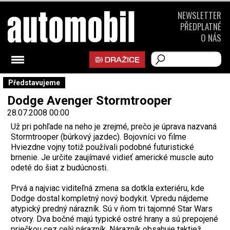
NEWSLETTER
PŘEDPLATNÉ
O NÁS
Představujeme
Dodge Avenger Stormtrooper
28.07.2008 00:00
Už pri pohľade na neho je zrejmé, prečo je úprava nazvaná
Stormtrooper (búrkový jazdec). Bojovníci vo filme
Hviezdne vojny totiž používali podobné futuristické
brnenie. Je určite zaujímavé vidieť americké muscle auto
odeté do šiat z budúcnosti.
Prvá a najviac viditeľná zmena sa dotkla exteriéru, kde
Dodge dostal kompletný nový bodykit. Vpredu nájdeme
atypický predný nárazník. Sú v ňom tri tajomné Star Wars
otvory. Dva bočné majú typické ostré hrany a sú prepojené
priečkou cez celý nárazník. Nárazník obsahuje taktiež